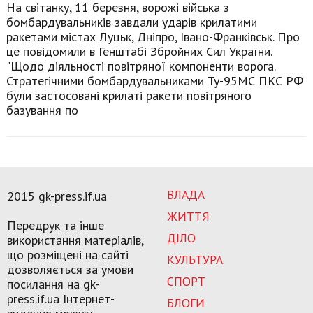
На світанку, 11 березня, ворожі війська з
бомбардувальників завдали ударів крилатими
ракетами містах Луцьк, Дніпро, Івано-Франківськ. Про
це повідомили в Генштабі Збройних Сил України.
"Щодо діяльності повітряної компоненти ворога.
Стратегічними бомбардувальниками Ту-95МС ПКС РФ
були застосовані крилаті ракети повітряного
базування по
ВЛАДА
2015 gk-press.if.ua
ЖИТТЯ
Передрук та інше
ДІЛО
використання матеріалів,
що розміщені на сайті
КУЛЬТУРА
дозволяється за умови
СПОРТ
посилання на gk-
press.if.ua Інтернет-
БЛОГИ