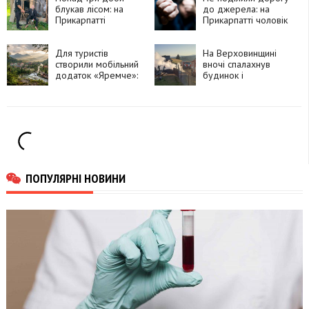
блукав лісом: на
до джерела: на
Прикарпатті
Прикарпатті чоловік
знайшли 76-річного
побив
чоловіка, який зник
односельчанку
дорогою по воду
Для туристів
На Верховинщині
створили мобільний
вночі спалахнув
додаток «Яремче»:
будинок і
що в ньому можна
господарські
знайти
споруди:
травмувалася жінка
ПОПУЛЯРНІ НОВИНИ