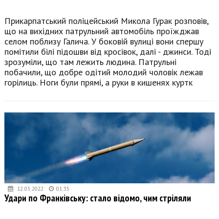
Прикарпатський поліцейський Микола Гурак розповів,
що на вихідних патрульний автомобіль проїжджав
селом поблизу Галича. У боковій вулиці вони спершу
помітили білі підошви від кросівок, далі - джинси. Тоді
зрозуміли, що там лежить людина. Патрульні
побачили, що добре одітий молодий чоловік лежав
горілиць. Ноги були прямі, а руки в кишенях куртк
12.03.2022
01:35
Удари по Франківську: стало відомо, чим стріляли