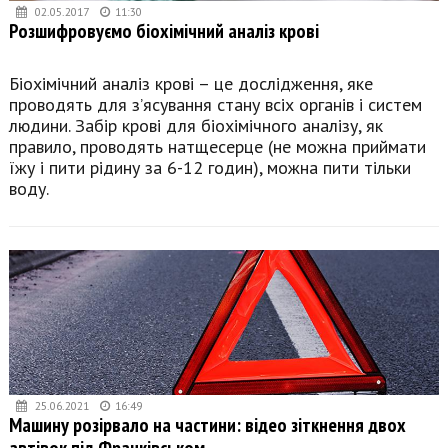
02.05.2017
11:30
Розшифровуємо біохімічний аналіз крові
Біохімічний аналіз крові – це дослідження, яке
проводять для з’ясування стану всіх органів і систем
людини. Забір крові для біохімічного аналізу, як
правило, проводять натщесерце (не можна приймати
їжу і пити рідину за 6-12 годин), можна пити тільки
воду.
25.06.2021
16:49
Машину розірвало на частини: відео зіткнення двох
автівок під Франківськом