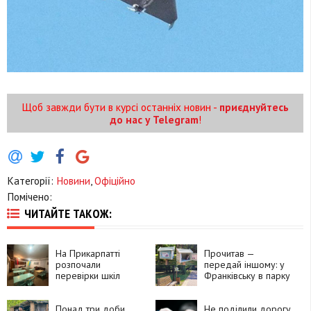
Щоб завжди бути в курсі останніх новин -
приєднуйтесь
до нас у Telegram
!
Категорії:
Новини
,
Офіційно
Помічено:
ЧИТАЙТЕ ТАКОЖ:
На Прикарпатті
Прочитав —
розпочали
передай іншому: у
перевірки шкіл
Франківську в парку
перед новим
Шевченка працює
навчальним роком
безкоштовний
Понад три доби
книгообмін
Не поділили дорогу