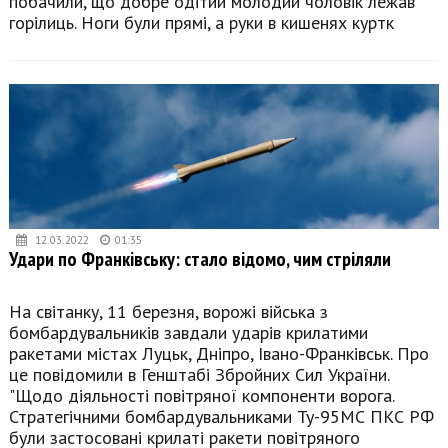
побачили, що добре одітий молодий чоловік лежав
горілиць. Ноги були прямі, а руки в кишенях куртк
12.03.2022
01:35
Удари по Франківську: стало відомо, чим стріляли
На світанку, 11 березня, ворожі війська з
бомбардувальників завдали ударів крилатими
ракетами містах Луцьк, Дніпро, Івано-Франківськ. Про
це повідомили в Генштабі Збройних Сил України.
"Щодо діяльності повітряної компоненти ворога.
Стратегічними бомбардувальниками Ту-95МС ПКС РФ
були застосовані крилаті ракети повітряного