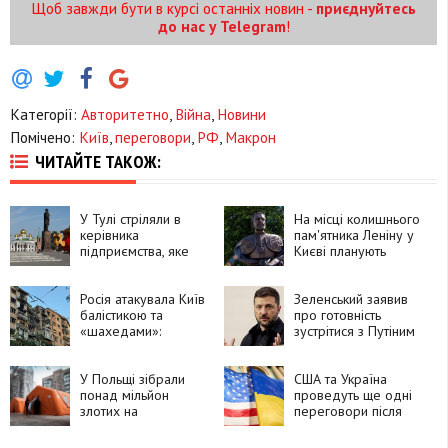
Щоб завжди бути в курсі останніх новин -
приєднуйтесь
до нас у Telegram
!
Категорії:
Авторитетно
,
Війна
,
Новини
Помічено:
Київ
,
переговори
,
РФ
,
Макрон
ЧИТАЙТЕ ТАКОЖ:
У Тулі стріляли в
На місці колишнього
керівника
пам'ятника Леніну у
підприємства, яке
Києві планують
виробляє
встановити
безпілотники
монумент Івану
Росія атакувала Київ
Мазепі
Зеленський заявив
балістикою та
про готовність
«шахедами»:
зустрітися з Путіним
пошкоджено
житлові будинки,
школу, ТЦ і бізнес-
У Польщі зібрали
США та Україна
центр
понад мільйон
проведуть ще одні
злотих на
переговори після
генератори для
зустрічі США та РФ
Києва