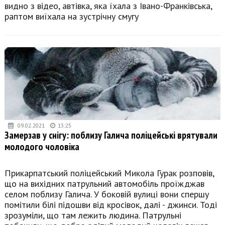
видно з відео, автівка, яка їхала з Івано-Франківська,
раптом виїхала на зустрічну смугу
09.02.2021
13:25
Замерзав у снігу: поблизу Галича поліцейські врятували
молодого чоловіка
Прикарпатський поліцейський Микола Гурак розповів,
що на вихідних патрульний автомобіль проїжджав
селом поблизу Галича. У боковій вулиці вони спершу
помітили білі підошви від кросівок, далі - джинси. Тоді
зрозуміли, що там лежить людина. Патрульні