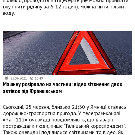
правило, проводять натщесерце (не можна приймати
їжу і пити рідину за 6-12 годин), можна пити тільки
воду.
25.06.2021
16:49
Машину розірвало на частини: відео зіткнення двох
автівок під Франківськом
Сьогодні, 25 червня, близько 21:30 у Ямниці сталась
дорожньо-траспортна пригода. У телеграм-каналі
«Чат 112» очевидці повідомляють, що в аварії
постраждали люди, пише "Галицький кореспондент".
Також очевидці поділилися світлинами та відео. Як