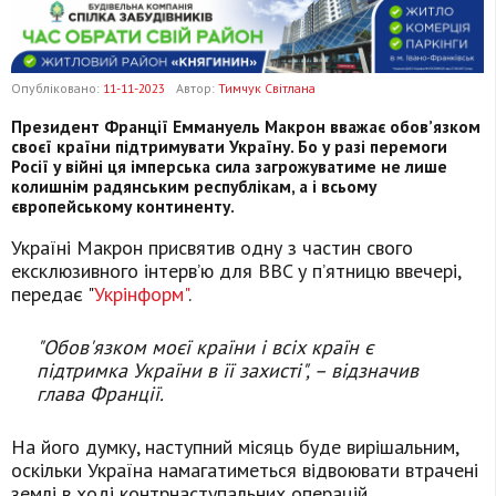
Опубліковано:
11-11-2023
Автор:
Тимчук Світлана
Президент Франції Еммануель Макрон вважає обов’язком
своєї країни підтримувати Україну. Бо у разі перемоги
Росії у війні ця імперська сила загрожуватиме не лише
колишнім радянським республікам, а і всьому
європейському континенту.
Україні Макрон присвятив одну з частин свого
ексклюзивного інтерв’ю для BBC у п’ятницю ввечері,
передає "
Укрінформ"
.
"Обов'язком моєї країни і всіх країн є
підтримка України в її захисті", – відзначив
глава Франції.
На його думку, наступний місяць буде вирішальним,
оскільки Україна намагатиметься відвоювати втрачені
землі в ході контрнаступальних операцій.