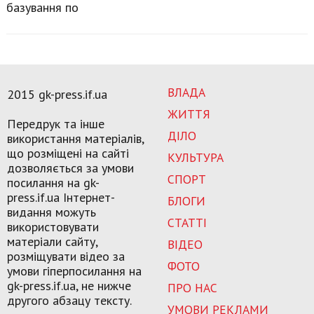
базування по
ВЛАДА
2015 gk-press.if.ua
ЖИТТЯ
Передрук та інше
ДІЛО
використання матеріалів,
що розміщені на сайті
КУЛЬТУРА
дозволяється за умови
СПОРТ
посилання на gk-
press.if.ua Інтернет-
БЛОГИ
видання можуть
СТАТТІ
використовувати
матеріали сайту,
ВІДЕО
розміщувати відео за
ФОТО
умови гіперпосилання на
gk-press.if.ua, не нижче
ПРО НАС
другого абзацу тексту.
УМОВИ РЕКЛАМИ