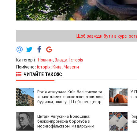
Щоб завжди бути в курсі ост
Категорії:
Новини
,
Влада
,
Історія
Помічено:
історія
,
Київ
,
Мазепи
ЧИТАЙТЕ ТАКОЖ:
Росія атакувала Київ балістикою та
У П
«шахедами»: пошкоджено житлові
зло
будинки, школу, ТЦ і бізнес-центр
Цитати Августина Волошина:
“Ук
безкомпромісна боротьба з
час
москвофільством, мадярським
впливом та байдужістю власного
народу