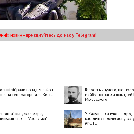
анніх новин -
приєднуйтесь до нас у Telegram
!
ольщі зібрали понад мільйон
Голос з минулого, що про
тих на генератори для Києва
майбутнє: важливість ідей
Міховського
рпошта” випускає марку з
У Калуші планують відрод
тинками сталі з “Азовсталі”
історичну промислову ра
(ФОТО)