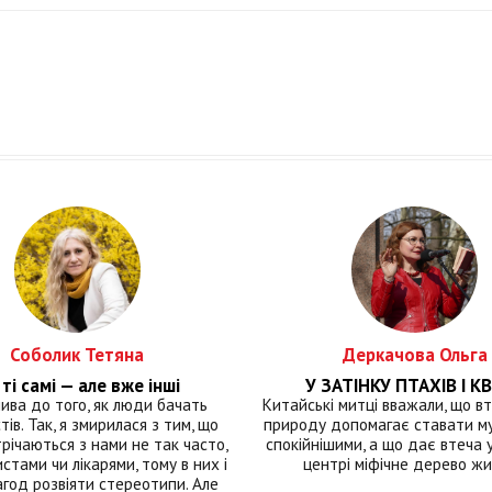
Соболик Тетяна
Деркачова Ольга
ті самі — але вже інші
У ЗАТІНКУ ПТАХІВ І КВ
лива до того, як люди бачать
Китайські митці вважали, що вт
тів. Так, я змирилася з тим, що
природу допомагає ставати м
річаються з нами не так часто,
спокійнішими, а що дає втеча у 
истами чи лікарями, тому в них і
центрі міфічне дерево ж
год розвіяти стереотипи. Але