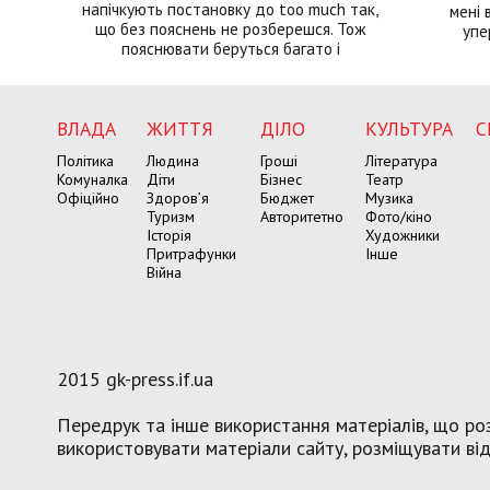
напічкують постановку до too much так,
мені 
що без пояснень не розберешся. Тож
упе
пояснювати беруться багато і
ВЛАДА
ЖИТТЯ
ДІЛО
КУЛЬТУРА
С
Політика
Людина
Гроші
Література
Комуналка
Діти
Бізнес
Театр
Офіційно
Здоров’я
Бюджет
Музика
Туризм
Авторитетно
Фото/кіно
Історія
Художники
Притрафунки
Інше
Війна
2015 gk-press.if.ua
Передрук та інше використання матеріалів, що роз
використовувати матеріали сайту, розміщувати віде