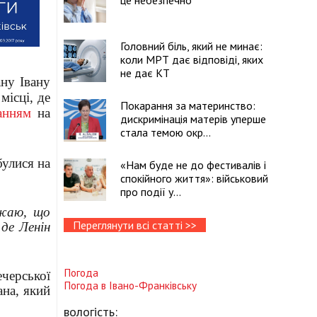
це небезпечно
Головний біль, який не минає:
коли МРТ дає відповіді, яких
не дає КТ
ну Івану
ісці, де
Покарання за материнство:
анням
на
дискримінація матерів уперше
стала темою окр...
булися на
«Нам буде не до фестивалів і
спокійного життя»: військовий
про події у...
ажаю, що
Переглянути всі статті >>
 де Ленін
Погода
черської
Погода в
Івано-Франківську
ана, який
вологість: