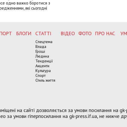
все одно важко боротися з
редженнями, які сьогодні
ПОРТ
БЛОГИ
СТАТТІ
ВІДЕО
ФОТО
ПРО НАС
УМ
Спецтема
Влада
Гроші
Людина
Тенденції
Акценти
Культура
Спорт
Стиль життя
міщені на сайті дозволяється за умови посилання на gk-p
о за умови гіперпосилання на gk-press.if.ua, не нижче др