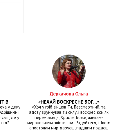
Деркачова Ольга
ІТІВ
«НЕХАЙ ВОСКРЕСНЕ БОГ…»
еча у дику
«Хоч у гріб зійшов Ти, Безсмертний, та
удрішими і
адову зруйнував ти силу, і воскрес єси як
світ, де у
переможець, Христе Боже, жінкам-
иття?
мироносицям звістивши: Радуйтеся, і Твоїм
апостолам мир даруєш, падшим подаєш