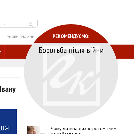
РЕКОМЕНДУЄМО:
УМОВИ РЕКЛАМИ
Боротьба після війни
A
Івану
Чому дитина дихає ротом і чим