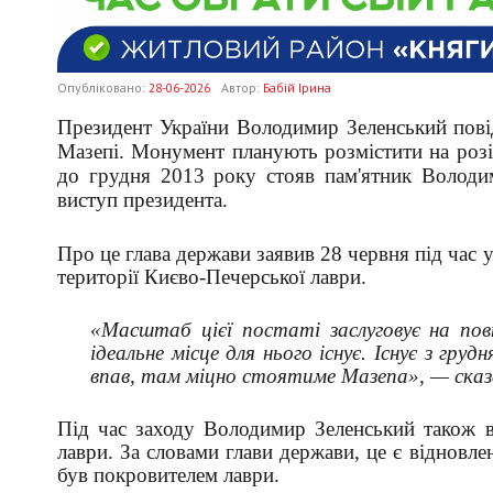
Опубліковано:
28-06-2026
Автор:
Бабій Ірина
Президент України Володимир Зеленський повід
Мазепі. Монумент планують розмістити на розі
до грудня 2013 року стояв пам'ятник Волод
виступ президента.
Про це глава держави заявив 28 червня під час у
території Києво-Печерської лаври.
«Масштаб цієї постаті заслуговує на по
ідеальне місце для нього існує. Існує з гру
впав, там міцно стоятиме Мазепа», — сказ
Під час заходу Володимир Зеленський також в
лаври. За словами глави держави, це є відновл
був покровителем лаври.