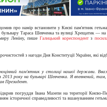
омив про намір встановити у Києві пам'ятник гетьма
 бульвару Тараса Шевченка та вулиці Хрещатик — на м
имиру Леніну, пише
Галицький кореспондент
з
посил
рочистостей з нагоди Дня Конституції України, які від
вноцінний пам'ятник у столиці нашої держави. Вв
дня 2013 року на бульварі Шевченка. Я впевнений, там,
ав Президент.
ідкрив погруддя Івана Мазепи на території Києво-Пе
енням історичної справедливості та вшануванням гетьм