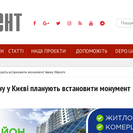
Пошук:
ГИ
СТАТТІ
НАШІ ПРОЄКТИ
ДОПОМОЖІТЬ
DEPO.U
нують встановити монумент Івану Мазепі
ну у Києві планують встановити монумент 