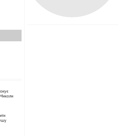
рокує
 Миколи
ити
тушу