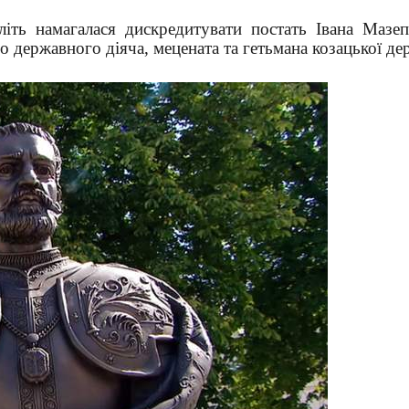
іть намагалася дискредитувати постать Івана Мазеп
о державного діяча, мецената та гетьмана козацької де