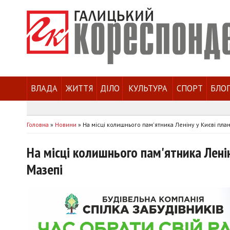
ВЛАДА
ЖИТТЯ
ДІЛО
КУЛЬТУРА
СПОРТ
БЛО
Головна
»
Новини
»
На місці колишнього пам'ятника Леніну у Києві пла
На місці колишнього пам'ятника Лені
Мазепі