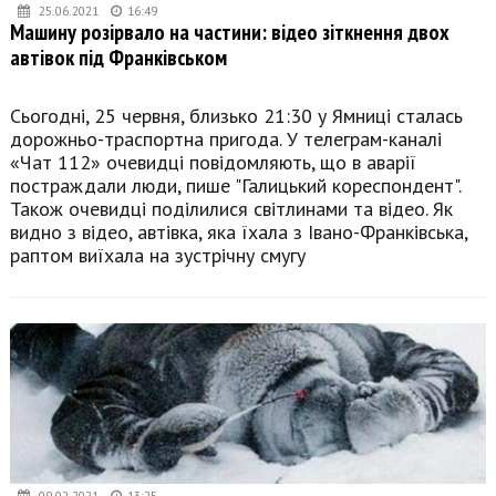
25.06.2021
16:49
Машину розірвало на частини: відео зіткнення двох
автівок під Франківськом
Сьогодні, 25 червня, близько 21:30 у Ямниці сталась
дорожньо-траспортна пригода. У телеграм-каналі
«Чат 112» очевидці повідомляють, що в аварії
постраждали люди, пише "Галицький кореспондент".
Також очевидці поділилися світлинами та відео. Як
видно з відео, автівка, яка їхала з Івано-Франківська,
раптом виїхала на зустрічну смугу
09.02.2021
13:25