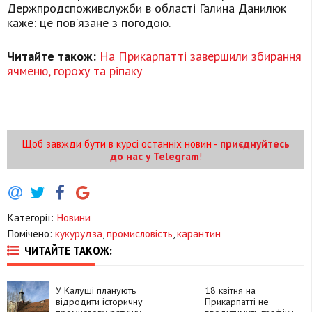
Держпродспоживслужби в області Галина Данилюк
каже: це пов'язане з погодою.
Читайте також:
На Прикарпатті завершили збирання
ячменю, гороху та ріпаку
Щоб завжди бути в курсі останніх новин -
приєднуйтесь
до нас у Telegram
!
Категорії:
Новини
Помічено:
кукурудза
,
промисловість
,
карантин
ЧИТАЙТЕ ТАКОЖ:
У Калуші планують
18 квітня на
відродити історичну
Прикарпатті не