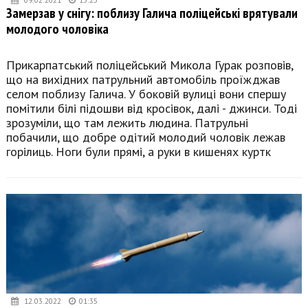
Замерзав у снігу: поблизу Галича поліцейські врятували
молодого чоловіка
Прикарпатський поліцейський Микола Гурак розповів,
що на вихідних патрульний автомобіль проїжджав
селом поблизу Галича. У боковій вулиці вони спершу
помітили білі підошви від кросівок, далі - джинси. Тоді
зрозуміли, що там лежить людина. Патрульні
побачили, що добре одітий молодий чоловік лежав
горілиць. Ноги були прямі, а руки в кишенях куртк
12.03.2022
01:35