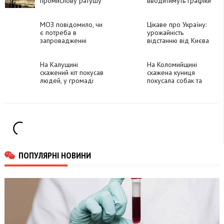
промислову ратушу
вводитимуть графіки
(ФОТО)
обмежень
енергопостачання
МОЗ повідомило, чи
для промисловості
Цікаве про Україну:
є потреба в
урожайність
запровадженні
відстанню від Києва
карантину в Україні
до Мадрида
На Калущині
На Коломийщині
скажений кіт покусав
скажена куниця
людей, у громаді
покусала собак та
ввели карантин
котів
ПОПУЛЯРНІ НОВИНИ