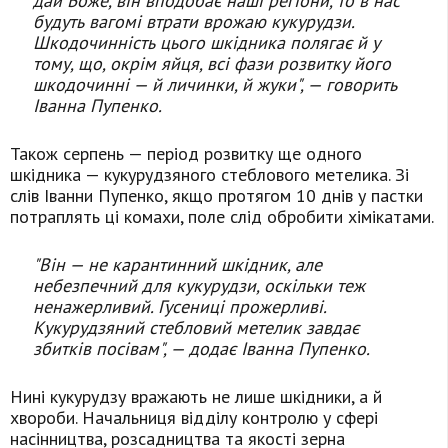
дай Боже, він вподобає наші регіони, то в нас
будуть вагомі втрати врожаю кукурудзи.
Шкодочинність цього шкідника полягає й у
тому, що, окрім яйця, всі фази розвитку його
шкодочинні — й личинки, й жуки", — говорить
Іванна Пупенко.
Також серпень — період розвитку ще одного
шкідника — кукурудзяного стеблового метелика. Зі
слів Іванни Пупенко, якщо протягом 10 днів у пастки
потраплять ці комахи, поле слід обробити хімікатами.
"Він — не карантинний шкідник, але
небезпечний для кукурудзи, оскільки теж
ненажерливий. Гусениці прожерливі.
Кукурудзяний стебловий метелик завдає
збитків посівам", — додає Іванна Пупенко.
Нині кукурудзу вражають не лише шкідники, а й
хвороби. Начальниця відділу контролю у сфері
насінництва, розсадництва та якості зерна