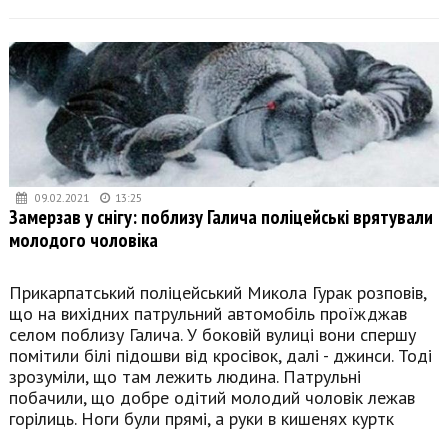
09.02.2021
13:25
Замерзав у снігу: поблизу Галича поліцейські врятували
молодого чоловіка
Прикарпатський поліцейський Микола Гурак розповів,
що на вихідних патрульний автомобіль проїжджав
селом поблизу Галича. У боковій вулиці вони спершу
помітили білі підошви від кросівок, далі - джинси. Тоді
зрозуміли, що там лежить людина. Патрульні
побачили, що добре одітий молодий чоловік лежав
горілиць. Ноги були прямі, а руки в кишенях куртк