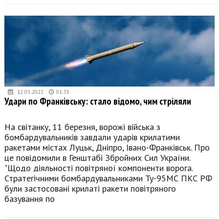
12.03.2022
01:35
Удари по Франківську: стало відомо, чим стріляли
На світанку, 11 березня, ворожі війська з
бомбардувальників завдали ударів крилатими
ракетами містах Луцьк, Дніпро, Івано-Франківськ. Про
це повідомили в Генштабі Збройних Сил України.
"Щодо діяльності повітряної компоненти ворога.
Стратегічними бомбардувальниками Ту-95МС ПКС РФ
були застосовані крилаті ракети повітряного
базування по