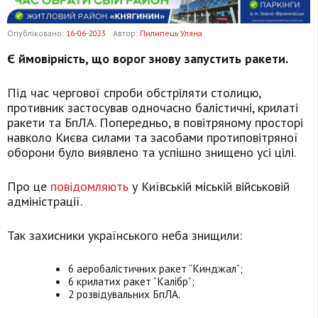
Опубліковано:
16-06-2023
Автор:
Пилипець Уляна
Є ймовірність, що ворог знову запустить ракети.
Під час чергової спроби обстріляти столицю,
противник застосував одночасно балістичні, крилаті
ракети та БпЛА. Попередньо, в повітряному просторі
навколо Києва силами та засобами протиповітряної
оборони було виявлено та успішно знищено усі цілі.
Про це
повідомляють
у Київській міській військовій
адміністрації.
Так захисники українського неба знищили:
6 аеробалістичних ракет “Кинджал”;
6 крилатих ракет “Калібр”;
2 розвідувальних БпЛА.