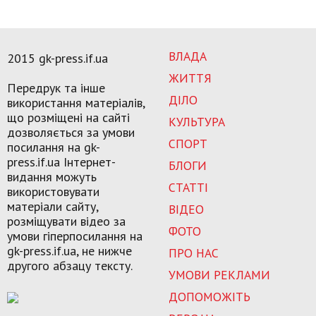
ВЛАДА
2015 gk-press.if.ua
ЖИТТЯ
Передрук та інше
ДІЛО
використання матеріалів,
що розміщені на сайті
КУЛЬТУРА
дозволяється за умови
СПОРТ
посилання на gk-
press.if.ua Інтернет-
БЛОГИ
видання можуть
СТАТТІ
використовувати
матеріали сайту,
ВІДЕО
розміщувати відео за
ФОТО
умови гіперпосилання на
gk-press.if.ua, не нижче
ПРО НАС
другого абзацу тексту.
УМОВИ РЕКЛАМИ
ДОПОМОЖІТЬ