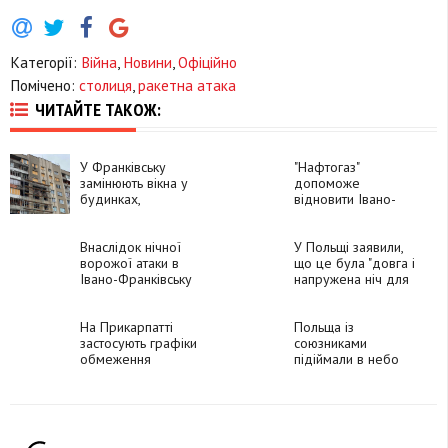
Категорії:
Війна
,
Новини
,
Офіційно
Помічено:
столиця
,
ракетна атака
ЧИТАЙТЕ ТАКОЖ:
У Франківську
"Нафтогаз"
замінюють вікна у
допоможе
будинках,
відновити Івано-
пошкоджених
Франківський
російською атакою
національний
Внаслідок нічної
технічний
У Польщі заявили,
ворожої атаки в
університет нафти і
що це була "довга і
Івано-Франківську
газу
напружена ніч для
пошкоджені
всієї системи ППО"
будинки та
дитсадок, -
На Прикарпатті
Польща із
Марцінків (ВІДЕО)
застосують графіки
союзниками
обмеження
підіймали в небо
електроенергії для
авіацію під час
підприємств
масованої атаки РФ
на Україну