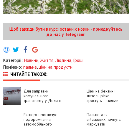
Щоб завжди бути в курсі останніх новин -
приєднуйтесь
до нас у Telegram
!
Категорії:
Новини
,
Життя
,
Людина
,
Гроші
Помічено:
пальне
,
ціни на продукти
ЧИТАЙТЕ ТАКОЖ:
Для заправки
Ціни на бензин і
комунального
дизель різко
транспорту у Долині
зростуть – скільки
облаштували
коштуватиме пальне
заправку
Експерт прогнозує
Пальне для
подорожчання
військових почнуть
автомобільного
маркувати
пального: з чим це
спеціальними