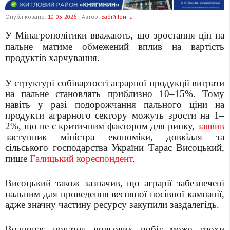
Опубліковано:
10-03-2026
Автор:
Бабій Ірина
У Мінагрополітики вважають, що зростання цін на
пальне матиме обмежений вплив на вартість
продуктів харчування.
У структурі собівартості аграрної продукції витрати
на пальне становлять приблизно 10–15%. Тому
навіть у разі подорожчання пального ціни на
продукти аграрного сектору можуть зрости на 1–
2%, що не є критичним фактором для ринку,
заявив
заступник міністра економіки, довкілля та
сільського господарства України Тарас Висоцький,
пише
Галицький кореспондент
.
Висоцький також зазначив, що аграрії забезпечені
пальним для проведення весняної посівної кампанії,
адже значну частину ресурсу закупили заздалегідь.
Водночас початок польових робіт може трохи