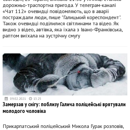
дорожньо-траспортна пригода. У телеграм-каналі
«Чат 112» очевидці повідомляють, що в аварії
постраждали люди, пише "Галицький кореспондент".
Також очевидці поділилися світлинами та відео. Як
видно з відео, автівка, яка їхала з Івано-Франківська,
раптом виїхала на зустрічну смугу
09.02.2021
13:25
Замерзав у снігу: поблизу Галича поліцейські врятували
молодого чоловіка
Прикарпатський поліцейський Микола Гурак розповів,