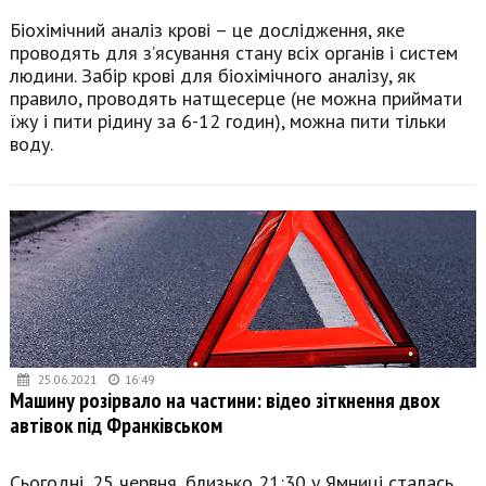
Біохімічний аналіз крові – це дослідження, яке
проводять для з’ясування стану всіх органів і систем
людини. Забір крові для біохімічного аналізу, як
правило, проводять натщесерце (не можна приймати
їжу і пити рідину за 6-12 годин), можна пити тільки
воду.
25.06.2021
16:49
Машину розірвало на частини: відео зіткнення двох
автівок під Франківськом
Сьогодні, 25 червня, близько 21:30 у Ямниці сталась