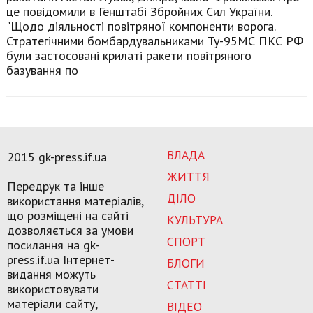
це повідомили в Генштабі Збройних Сил України.
"Щодо діяльності повітряної компоненти ворога.
Стратегічними бомбардувальниками Ту-95МС ПКС РФ
були застосовані крилаті ракети повітряного
базування по
ВЛАДА
2015 gk-press.if.ua
ЖИТТЯ
Передрук та інше
ДІЛО
використання матеріалів,
що розміщені на сайті
КУЛЬТУРА
дозволяється за умови
СПОРТ
посилання на gk-
press.if.ua Інтернет-
БЛОГИ
видання можуть
СТАТТІ
використовувати
матеріали сайту,
ВІДЕО