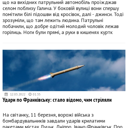
що на вихідних патрульний автомобіль проїжджав
селом поблизу Галича. У боковій вулиці вони спершу
помітили білі підошви від кросівок, далі - джинси. Тоді
зрозуміли, що там лежить людина. Патрульні
побачили, що добре одітий молодий чоловік лежав
горілиць. Ноги були прямі, а руки в кишенях куртк
12.03.2022
01:35
Удари по Франківську: стало відомо, чим стріляли
На світанку, 11 березня, ворожі війська з
бомбардувальників завдали ударів крилатими
ракетами містах Луцьк, Дніпро, Івано-Франківськ. Про