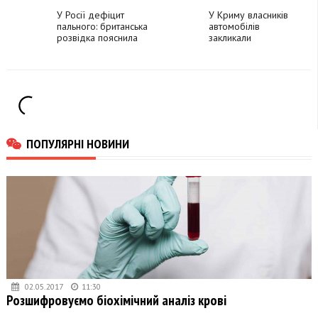
пов’язано
кольорами
У Росії дефіцит
У Криму власників
пального: британська
автомобілів
розвідка пояснила
закликали
причини
запасатися пальним, -
ЗМІ
ПОПУЛЯРНІ НОВИНИ
02.05.2017
11:30
Розшифровуємо біохімічний аналіз крові