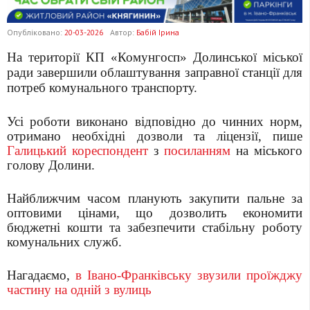
Опубліковано:
20-03-2026
Автор:
Бабій Ірина
На території КП «Комунгосп» Долинської міської
ради завершили облаштування заправної станції для
потреб комунального транспорту.
Усі роботи виконано відповідно до чинних норм,
отримано необхідні дозволи та ліцензії, пише
Галицький кореспондент
з
посиланням
на міського
голову Долини.
Найближчим часом планують закупити пальне за
оптовими цінами, що дозволить економити
бюджетні кошти та забезпечити стабільну роботу
комунальних служб.
Нагадаємо,
в Івано-Франківську звузили проїжджу
частину на одній з вулиць