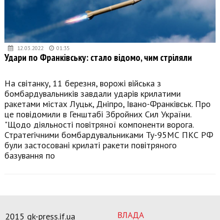
12.03.2022
01:35
Удари по Франківську: стало відомо, чим стріляли
На світанку, 11 березня, ворожі війська з
бомбардувальників завдали ударів крилатими
ракетами містах Луцьк, Дніпро, Івано-Франківськ. Про
це повідомили в Генштабі Збройних Сил України.
"Щодо діяльності повітряної компоненти ворога.
Стратегічними бомбардувальниками Ту-95МС ПКС РФ
були застосовані крилаті ракети повітряного
базування по
ВЛАДА
2015 gk-press.if.ua