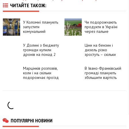
ЧИТАЙТЕ ТАКОЖ:
У Коломиї планують
Чи подорожчають
запустити
продукти в Україні
комунальний
через пальне
транспорт
У Долині з бюджету
Ціни на бензин і
громади купили
дизель різко
дронів на понад 2
зростуть – скільки
мільйони гривень
коштуватиме пальне
Марцінків розповів,
В Івано-Франківській
коли і на скільки
громаді планують
подорожчає проїзд
збільшити вартість
комунальним
проїзду в
транспортом у
комунальному
Франківську
транспорті
ПОПУЛЯРНІ НОВИНИ