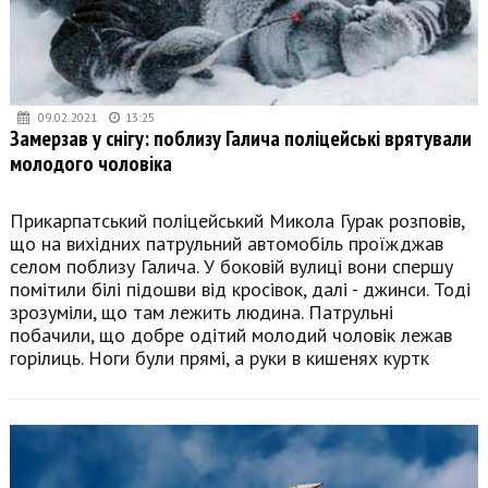
09.02.2021
13:25
Замерзав у снігу: поблизу Галича поліцейські врятували
молодого чоловіка
Прикарпатський поліцейський Микола Гурак розповів,
що на вихідних патрульний автомобіль проїжджав
селом поблизу Галича. У боковій вулиці вони спершу
помітили білі підошви від кросівок, далі - джинси. Тоді
зрозуміли, що там лежить людина. Патрульні
побачили, що добре одітий молодий чоловік лежав
горілиць. Ноги були прямі, а руки в кишенях куртк