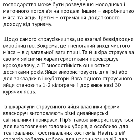
господарства може бути розведення молодняка і
маточного поголів’я на продаж. Іншим – виробництво
м’яса та яєць. Третім – отримання додаткового
доходу від туризму.
Щодо самого страусівництва, це взагалі безвідходне
виробництво. Зокрема, це і непоганий вихід чистого
м’яса – від загальної ваги птиці. Та й шкіра страуса за
своїми якісними характеристиками перевершує
крокодилячу, а її зносостійкість оцінюється
десятками років. Яйця використовують для їжі або
для закладки в інкубатори. Вага одного страусиного
яйця становить 1-2 кілограми і дорівнює вазі 30
курячих яєць.
Із шкаралупи страусиного яйця власники ферми
власноруч виготовляють різні дизайнерські
світильники і прикраси. Пір’я також використовується
для виготовлення головних уборів, а особливо для
театральних і фестивальних костюмів. Навіть з вій
страусів роблять набори для нарощування вій для