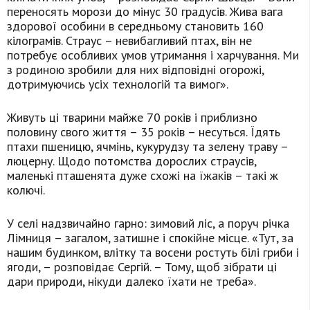
переносять морози до мінус 30 градусів. Жива вага
здорової особини в середньому становить 160
кілограмів. Страус – невибагливий птах, він не
потребує особливих умов утримання і харчування. Ми
з родиною зробили для них відповідні огорожі,
дотримуючись усіх технологій та вимог».
Живуть ці тварини майже 70 років і приблизно
половину свого життя – 35 років – несуться. Їдять
птахи пшеницю, ячмінь, кукурудзу та зелену траву –
люцерну. Щодо потомства дорослих страусів,
маленькі пташенята дуже схожі на їжаків – такі ж
колючі.
У селі надзвичайно гарно: зимовий ліс, а поруч річка
Лімниця – загалом, затишне і спокійне місце. «Тут, за
нашим будинком, влітку та восени ростуть білі гриби і
ягоди, – розповідає Сергій. – Тому, щоб зібрати ці
дари природи, нікуди далеко їхати не треба».