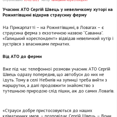
Учасник АТО Сергій Швець у невеличкому хуторі на
Рожнятівщині відкрив страусину ферму
На Прикарпатті – на Рожнятівщині, в Ловагах – є
страусина ферма з екзотичною назвою “Саванна”.
«Галицький кореспондент» відвідав невеличкий хутір і
зустрівся з власниками пернатих.
Від АТО до ферми
Вже під час телефонної розмови учасник АТО Сергій
Швець одразу попередив, що автобуси до них не
їдуть. Тому в селі Небилів на зупинці треба вийти з
маршрутки, а далі продовжити знайомство з
тутешньою природою слід пішки, аж до самих Ловагів.
«Страуси добре пристосовуються до наших
кліматичних умов, – розповідає Сергій Швець. – Вони