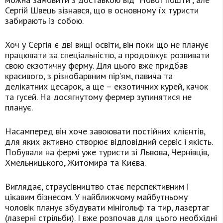
Сергій Швець зізнався, що в основному їх туристи
забирають із собою.
Хоч у Cергія є дві вищі освіти, він поки що не планує
працювати за спеціальністю, а продовжує розвивати
свою екзотичну ферму. Для цього вже придбав
красивого, з різнобарвним пір’ям, павича та
делікатних цесарок, а ще – екзотичних курей, качок
та гусей. На досягнутому фермер зупинятися не
планує.
Насамперед він хоче завоювати постійних клієнтів,
для яких активно створює відповідний сервіс і якість.
Побували на фермі уже туристи зі Львова, Чернівців,
Хмельницького, Житомира та Києва.
Виглядає, страусівництво стає перспективним і
цікавим бізнесом. У найближчому майбутньому
чоловік планує збудувати мінігольф та тир, лазертаг
(лазерні стрільби). І вже розпочав для цього необхідні