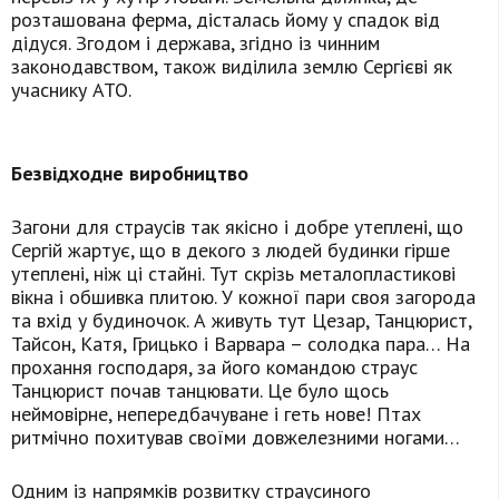
розташована ферма, дісталась йому у спадок від
дідуся. Згодом і держава, згідно із чинним
законодавством, також виділила землю Сергієві як
учаснику АТО.
Безвідходне виробництво
Загони для страусів так якісно і добре утеплені, що
Сергій жартує, що в декого з людей будинки гірше
утеплені, ніж ці стайні. Тут скрізь металопластикові
вікна і обшивка плитою. У кожної пари своя загорода
та вхід у будиночок. А живуть тут Цезар, Танцюрист,
Тайсон, Катя, Грицько і Варвара – солодка пара… На
прохання господаря, за його командою страус
Танцюрист почав танцювати. Це було щось
неймовірне, непередбачуване і геть нове! Птах
ритмічно похитував своїми довжелезними ногами…
Одним із напрямків розвитку страусиного