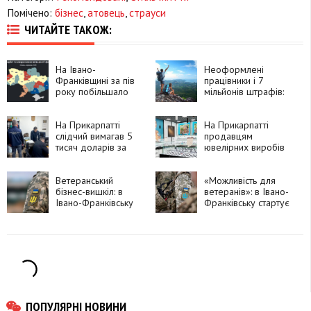
Помічено:
бізнес
,
атовець
,
страуси
ЧИТАЙТЕ ТАКОЖ:
На Івано-
Неоформлені
Франківщині за пів
працівники і 7
року побільшало
мільйонів штрафів:
підприємців
податківці
перевірили курорти
На Прикарпатті
Прикарпаття
На Прикарпатті
слідчий вимагав 5
продавцям
тисяч доларів за
ювелірних виробів
«невтручання» у
нарахували понад
бізнес
17 млн гривень
Ветеранський
штрафів
«Можливість для
бізнес-вишкіл: в
ветеранів»: в Івано-
Івано-Франківську
Франківську стартує
ветерани зможуть
бізнес-вишкіл
отримати до 100
тис. грн на власну
справу
ПОПУЛЯРНІ НОВИНИ