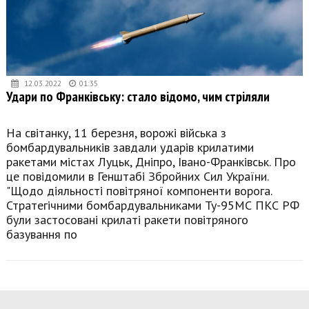
12.03.2022
01:35
Удари по Франківську: стало відомо, чим стріляли
На світанку, 11 березня, ворожі війська з
бомбардувальників завдали ударів крилатими
ракетами містах Луцьк, Дніпро, Івано-Франківськ. Про
це повідомили в Генштабі Збройних Сил України.
"Щодо діяльності повітряної компоненти ворога.
Стратегічними бомбардувальниками Ту-95МС ПКС РФ
були застосовані крилаті ракети повітряного
базування по