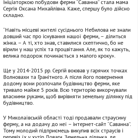
Ініціаторкою побудови ферми “Саванна” стала мама
Сергія Оксана Михайлівна. Каже, спершу було дійсно
складно.
“Навіть місцеві жителі сусіднього Небилова не знали
довший час про існування нашої ферми, – ділиться
жінка. – А ті, хто знав, ставилися скептично, бо не
вірили у наш успіх та процвітання. Але, як то кажуть,
велика подорож починається з малого кроку».
Ще у 2014-2015 рр. Сергій воював у гарячих точках
Волновахи та Гранітного. А після його повернення
додому вони розпочали будівництво ферми, яке
тривало майже 5 років. Всю територію викорчували
власними руками, щоб вирівняти земельну ділянку під
будівництво.
У Миколаївській області тоді продавали страусину
ферму, а на додачу до неї – інтернет-сайт “Саванна”.
Тому молодий підприємець викупив всіх страусів і
перевіз їх у хутір Ловаги. Земельна ділянка, де