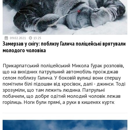
09.02.2021
13:25
Замерзав у снігу: поблизу Галича поліцейські врятували
молодого чоловіка
Прикарпатський поліцейський Микола Гурак розповів,
що на вихідних патрульний автомобіль проїжджав
селом поблизу Галича. У боковій вулиці вони спершу
помітили білі підошви від кросівок, далі - джинси. Тоді
зрозуміли, що там лежить людина. Патрульні
побачили, що добре одітий молодий чоловік лежав
горілиць. Ноги були прямі, а руки в кишенях куртк