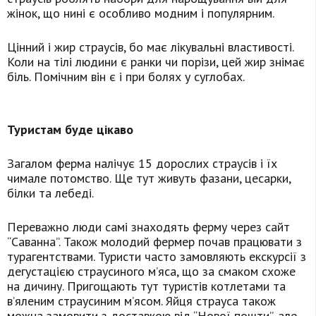
жінок, що нині є особливо модним і популярним.
Цінний і жир страусів, бо має лікувальні властивості.
Коли на тілі людини є ранки чи порізи, цей жир знімає
біль. Помічним він є і при болях у суглобах.
Туристам буде цікаво
Загалом ферма налічує 15 дорослих страусів і їх
чимале потомство. Ще тут живуть фазани, цесарки,
білки та лебеді.
Переважно люди самі знаходять ферму через сайт
“Саванна”. Також молодий фермер почав працювати з
турагентствами. Туристи часто замовляють екскурсії з
дегустацією страусиного м’яса, що за смаком схоже
на дичину. Пригощають тут туристів котлетами та
в’яленим страусиним м’ясом. Яйця страуса також
можна замовити з доставкою від “Нової пошти”, але