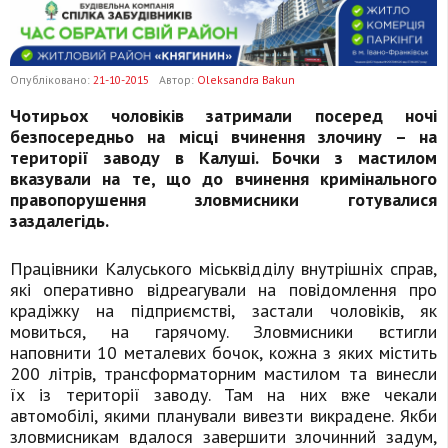
Опубліковано:
21-10-2015
Автор:
Oleksandra Bakun
Чотирьох чоловіків затримали посеред ночі
безпосередньо на місці вчинення злочину – на
території заводу в Калуші. Бочки з мастилом
вказували на те, що до вчинення кримінального
правопорушення зловмисники готувалися
заздалегідь.
Працівники Калуського міськвідділу внутрішніх справ,
які оперативно відреагували на повідомлення про
крадіжку на підприємстві, застали чоловіків, як
мовиться, на гарячому. Зловмисники встигли
наповнити 10 металевих бочок, кожна з яких містить
200 літрів, трансформаторним мастилом та винесли
їх із території заводу. Там на них вже чекали
автомобілі, якими планували вивезти викрадене. Якби
зловмисникам вдалося завершити злочинний задум,