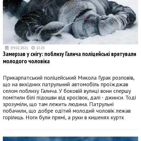
09.02.2021
13:25
Замерзав у снігу: поблизу Галича поліцейські врятували
молодого чоловіка
Прикарпатський поліцейський Микола Гурак розповів,
що на вихідних патрульний автомобіль проїжджав
селом поблизу Галича. У боковій вулиці вони спершу
помітили білі підошви від кросівок, далі - джинси. Тоді
зрозуміли, що там лежить людина. Патрульні
побачили, що добре одітий молодий чоловік лежав
горілиць. Ноги були прямі, а руки в кишенях куртк