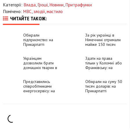
Категорії:
Влада
,
Гроші
,
Новини
,
Притрафунки
Помічено:
МВС
,
злодії
,
мастило
ЧИТАЙТЕ ТАКОЖ:
Обікрали
За рік українці в
підприємство: на
Німеччині отримали
Прикарпатті
майже 150 тисяч
затримали чотирьох
паспортів
злодіїв, які
заволоділи майном
Українцям
Здати на права
на 55 тисяч гривень
дозволили брати
тільки у Коломиї або
домашніх тварин в
Франківську: на
укриття, - МВС
Прикарпатті
закриють сервісні
Представились
центри МВС
Обікрали на суму 50
співробітниками
тисяч доларів: на
енергосервісу: на
Прикарпатті
Прикарпатті
затримали групу
затримали злодіїв
серійних злодіїв