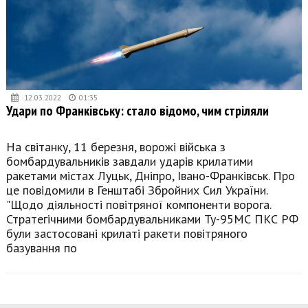
12.03.2022
01:35
Удари по Франківську: стало відомо, чим стріляли
На світанку, 11 березня, ворожі війська з
бомбардувальників завдали ударів крилатими
ракетами містах Луцьк, Дніпро, Івано-Франківськ. Про
це повідомили в Генштабі Збройних Сил України.
"Щодо діяльності повітряної компоненти ворога.
Стратегічними бомбардувальниками Ту-95МС ПКС РФ
були застосовані крилаті ракети повітряного
базування по