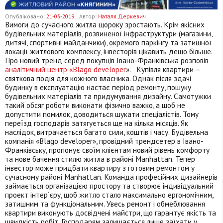
Опубліковано:
21-03-2019
Автор:
Наталя Деркевич
Вимоги до сучасного житла щороку зростають. Крім якісних
будівельних матеріалів, розвиненої інфраструктури (магазини,
дитячі, спортивні майданчики), окремого паркінгу та затишної
локації житлового комплексу, інвесторів цікавить дещо більше.
Про новий тренд серед покупців Івано-Франківська розповів
аналітичний центр «Blago developer
». Купівля квартири –
святкова подія для кожного власника. Однак після здачі
будинку в експлуатацію настає період ремонту, пошуку
будівельних матеріалів та придумування дизайну. Самотужки
такий обсяг роботи виконати фізично важко, а щоб не
допустити помилок, доводиться шукати спеціалістів. Тому
переїзд господарів затягується ще на кілька місяців. Як
наслідок, витрачається багато сили, коштів і часу. Будівельна
компанія «Blago developer», провідний трендсетер в Івано-
Франківську, пропонує своїм клієнтам новий рівень комфорту
та нове бачення стилю житла в районі Manhattan. Тепер
інвестор може придбати квартиру з готовим ремонтом у
сучасному районі Manhattan. Команда професійних дизайнерів
займається організацією простору та створює індивідуальний
проект інтер‘єру, щоб житло стало максимально ергономічним,
затишним та функціональним. Увесь ремонт і обмеблювання
квартири виконують досвідчені майстри, що гарантує якість та
швидкість робіт. Господарям залишається лише заїхати у