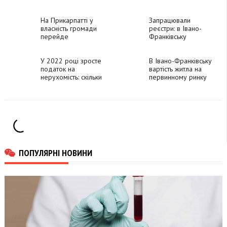
інвестувати в
«Manhattan UP» –
нерухомість
отримав відзнаку
На Прикарпатті у
“Житловий комплекс
Запрацювали
власність громади
2024 року”
реєстри: в Івано-
перейде
Франківську
нерухомість
прогнозують бум на
вартістю понад 800
ринку нерухомості
тисяч гривень
У 2022 році зросте
В Івано-Франківську
податок на
вартість житла на
нерухомість: скільки
первинному ринку
доведеться
зросла на 15%
заплатити за зайві
метри
ПОПУЛЯРНІ НОВИНИ