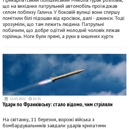
що на вихідних патрульний автомобіль проїжджав
селом поблизу Галича. У боковій вулиці вони спершу
помітили білі підошви від кросівок, далі - джинси. Тоді
зрозуміли, що там лежить людина. Патрульні
побачили, що добре одітий молодий чоловік лежав
горілиць. Ноги були прямі, а руки в кишенях куртк
12.03.2022
01:35
Удари по Франківську: стало відомо, чим стріляли
На світанку, 11 березня, ворожі війська з
бомбардувальників завдали ударів крилатими