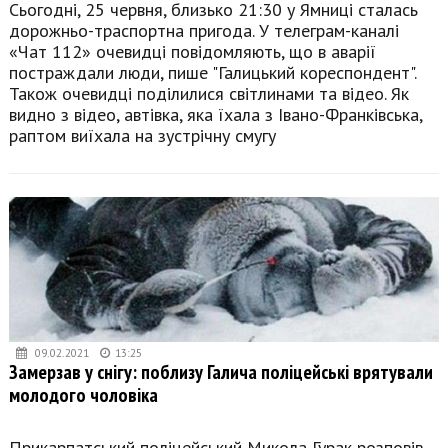
Сьогодні, 25 червня, близько 21:30 у Ямниці сталась
дорожньо-траспортна пригода. У телеграм-каналі
«Чат 112» очевидці повідомляють, що в аварії
постраждали люди, пише "Галицький кореспондент".
Також очевидці поділилися світлинами та відео. Як
видно з відео, автівка, яка їхала з Івано-Франківська,
раптом виїхала на зустрічну смугу
09.02.2021
13:25
Замерзав у снігу: поблизу Галича поліцейські врятували
молодого чоловіка
Прикарпатський поліцейський Микола Гурак розповів,