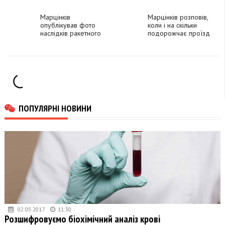
міста
звання "Герой
України"
Марцінків
Марцінків розповів,
опублікував фото
коли і на скільки
наслідків ракетного
подорожчає проїзд
удару по
комунальним
Франківську
транспортом у
Франківську
ПОПУЛЯРНІ НОВИНИ
02.05.2017
11:30
Розшифровуємо біохімічний аналіз крові