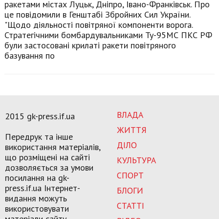
ракетами містах Луцьк, Дніпро, Івано-Франківськ. Про
це повідомили в Генштабі Збройних Сил України.
"Щодо діяльності повітряної компоненти ворога.
Стратегічними бомбардувальниками Ту-95МС ПКС РФ
були застосовані крилаті ракети повітряного
базування по
ВЛАДА
2015 gk-press.if.ua
ЖИТТЯ
Передрук та інше
ДІЛО
використання матеріалів,
що розміщені на сайті
КУЛЬТУРА
дозволяється за умови
СПОРТ
посилання на gk-
press.if.ua Інтернет-
БЛОГИ
видання можуть
СТАТТІ
використовувати
матеріали сайту,