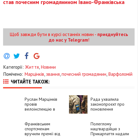
став почесним громадянином Івано-Франківська
Щоб завжди бути в курсі останніх новин -
приєднуйтесь
до нас у Telegram
!
Категорії:
Життя
,
Новини
Помічено:
Марцінків
,
звання
,
почесний громадянин
,
Варфоломій
ЧИТАЙТЕ ТАКОЖ:
Руслан Марцінків
Рада ухвалила
провів
законопроєкт про
велоінспекцію в
поновлення
районі, який
військових у званні:
постраждав від
що відомо
обстрілу
Франківським
Полеглому
спортсменам
нацгвардійцю з
вручили премії від
Прикарпаття надали