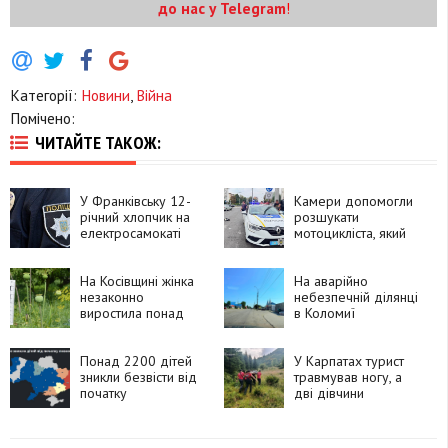
до нас у Telegram
!
Категорії:
Новини
,
Війна
Помічено:
ЧИТАЙТЕ ТАКОЖ:
У Франківську 12-
Камери допомогли
річний хлопчик на
розшукати
електросамокаті
мотоцикліста, який
потрапив під
утік після ДТП у
автомобіль
Франківську
На Косівщині жінка
На аварійно
незаконно
небезпечній ділянці
виростила понад
в Коломиї
270 рослин
встановлять камеру
снотворного маку
швидкості
Понад 2200 дітей
У Карпатах турист
зникли безвісти від
травмував ногу, а
початку
дві дівчини
повномасштабного
заблукали під час
вторгнення
спуску