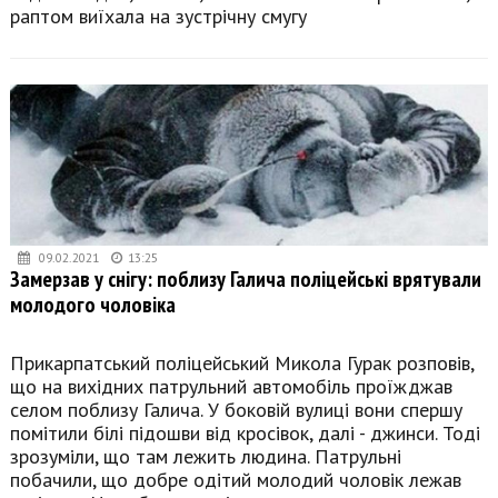
раптом виїхала на зустрічну смугу
09.02.2021
13:25
Замерзав у снігу: поблизу Галича поліцейські врятували
молодого чоловіка
Прикарпатський поліцейський Микола Гурак розповів,
що на вихідних патрульний автомобіль проїжджав
селом поблизу Галича. У боковій вулиці вони спершу
помітили білі підошви від кросівок, далі - джинси. Тоді
зрозуміли, що там лежить людина. Патрульні
побачили, що добре одітий молодий чоловік лежав