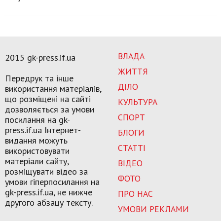
ВЛАДА
2015 gk-press.if.ua
ЖИТТЯ
Передрук та інше
ДІЛО
використання матеріалів,
що розміщені на сайті
КУЛЬТУРА
дозволяється за умови
СПОРТ
посилання на gk-
press.if.ua Інтернет-
БЛОГИ
видання можуть
СТАТТІ
використовувати
матеріали сайту,
ВІДЕО
розміщувати відео за
ФОТО
умови гіперпосилання на
gk-press.if.ua, не нижче
ПРО НАС
другого абзацу тексту.
УМОВИ РЕКЛАМИ