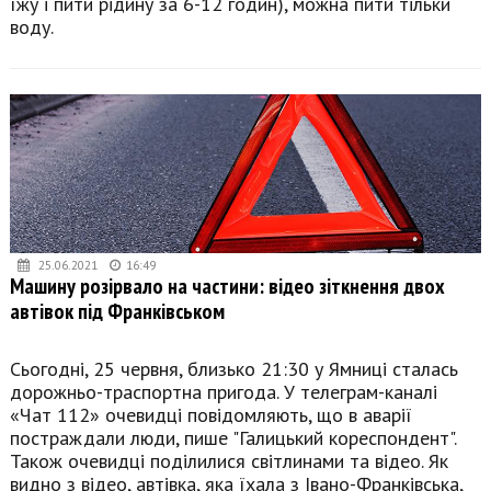
їжу і пити рідину за 6-12 годин), можна пити тільки
воду.
25.06.2021
16:49
Машину розірвало на частини: відео зіткнення двох
автівок під Франківськом
Сьогодні, 25 червня, близько 21:30 у Ямниці сталась
дорожньо-траспортна пригода. У телеграм-каналі
«Чат 112» очевидці повідомляють, що в аварії
постраждали люди, пише "Галицький кореспондент".
Також очевидці поділилися світлинами та відео. Як
видно з відео, автівка, яка їхала з Івано-Франківська,