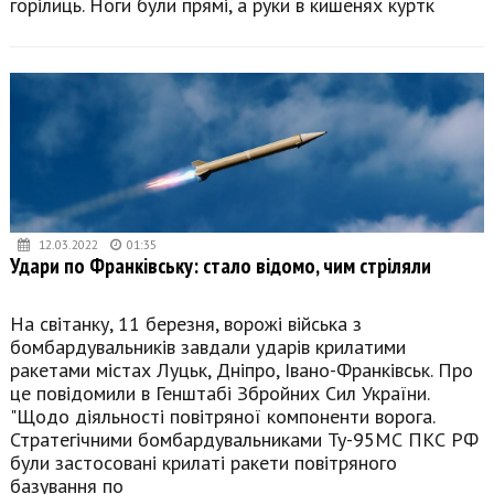
горілиць. Ноги були прямі, а руки в кишенях куртк
12.03.2022
01:35
Удари по Франківську: стало відомо, чим стріляли
На світанку, 11 березня, ворожі війська з
бомбардувальників завдали ударів крилатими
ракетами містах Луцьк, Дніпро, Івано-Франківськ. Про
це повідомили в Генштабі Збройних Сил України.
"Щодо діяльності повітряної компоненти ворога.
Стратегічними бомбардувальниками Ту-95МС ПКС РФ
були застосовані крилаті ракети повітряного
базування по