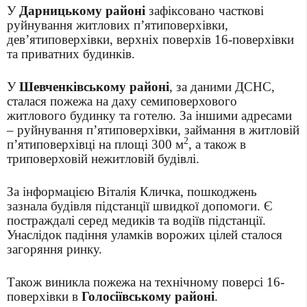
У
Дарницькому районі
зафіксовано часткові
руйнування житлових п’ятиповерхівки,
дев’ятиповерхівки, верхніх поверхів 16-поверхівки
та приватних будинків.
У
Шевченківському районі
, за даними ДСНС,
сталася пожежа на даху семиповерхового
житлового будинку та готелю. За іншими адресами
– руйнування п’ятиповерхівки, займання в житловій
2
п’ятиповерхівці на площі 300 м
, а також в
триповерховій нежитловій будівлі.
За інформацією Віталія Кличка, пошкоджень
зазнала будівля підстанції швидкої допомоги. Є
постраждалі серед медиків та водіїв підстанції.
Унаслідок падіння уламків ворожих цілей сталося
загоряння ринку.
Також виникла пожежа на технічному поверсі 16-
поверхівки в
Голосіївському районі
.