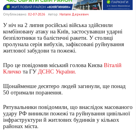
Опубліковано:
02-07-2026
Автор:
Наталя Деркевич
У ніч на 2 липня російські війська здійснили
комбіновану атаку на Київ, застосувавши ударні
безпілотники та балістичні ракети. У столиці
пролунала серія вибухів, зафіксовані руйнування
житлової забудови та пожежі.
Про це повідомив міський голова Києва
Віталій
Кличко
та ГУ
ДСНС України.
Щонайменше десятеро людей загинули, ще понад
50 отримали поранення.
Рятувальники повідомили, що внаслідок масованого
удару РФ виникли пожежі та руйнування цивільної
інфраструктури й житлових будинків у кількох
районах міста.