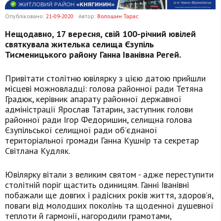
Опубліковано:
21-09-2020
Автор:
Волошин Тарас
Нещодавно, 17 вересня, свій 100-річний ювілей
святкувала жителька селища Єзупіль
Тисменицького району Ганна Іванівна Регей.
Привітати столітню ювілярку з цією датою прийшли
місцеві можновладці: голова районної ради Тетяна
Градюк, керівник апарату районної державної
адміністрації Ярослав Татарин, заступник голови
районної ради Ігор Федоришин, селищна голова
Єзупільської селищної ради об’єднаної
територіальної громади Ганна Кушнір та секретар
Світлана Кудляк.
Ювілярку вітали з великим святом - адже переступити
столітній поріг щастить одиницям. Ганні Іванівні
побажали ще довгих і радісних років життя, здоров’я,
поваги від молодших поколінь та щоденної душевної
теплоти й гармонії, нагородили грамотами,