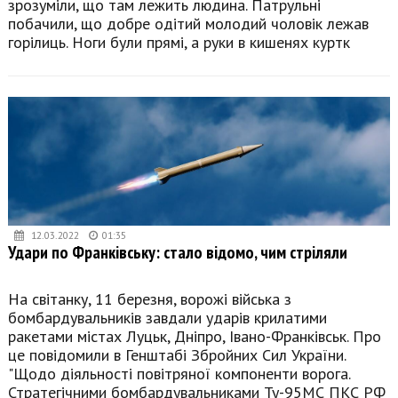
зрозуміли, що там лежить людина. Патрульні
побачили, що добре одітий молодий чоловік лежав
горілиць. Ноги були прямі, а руки в кишенях куртк
12.03.2022
01:35
Удари по Франківську: стало відомо, чим стріляли
На світанку, 11 березня, ворожі війська з
бомбардувальників завдали ударів крилатими
ракетами містах Луцьк, Дніпро, Івано-Франківськ. Про
це повідомили в Генштабі Збройних Сил України.
"Щодо діяльності повітряної компоненти ворога.
Стратегічними бомбардувальниками Ту-95МС ПКС РФ