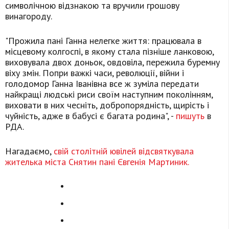
символічною відзнакою та вручили грошову
винагороду.
"Прожила пані Ганна нелегке життя: працювала в
місцевому колгоспі, в якому стала пізніше ланковою,
виховувала двох доньок, овдовіла, пережила буремну
віху змін. Попри важкі часи, революції, війни і
голодомор Ганна Іванівна все ж зуміла передати
найкращі людські риси своїм наступним поколінням,
виховати в них чесніть, добропорядність, щирість і
чуйність, адже в бабусі є багата родина", -
пишуть
в
РДА.
Нагадаємо,
свій столітній ювілей відсвяткувала
жителька міста Снятин пані Євгенія Мартиник.