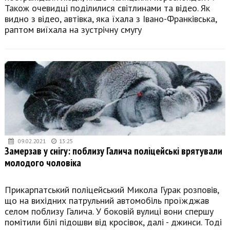
Також очевидці поділилися світлинами та відео. Як
видно з відео, автівка, яка їхала з Івано-Франківська,
раптом виїхала на зустрічну смугу
09.02.2021
13:25
Замерзав у снігу: поблизу Галича поліцейські врятували
молодого чоловіка
Прикарпатський поліцейський Микола Гурак розповів,
що на вихідних патрульний автомобіль проїжджав
селом поблизу Галича. У боковій вулиці вони спершу
помітили білі підошви від кросівок, далі - джинси. Тоді