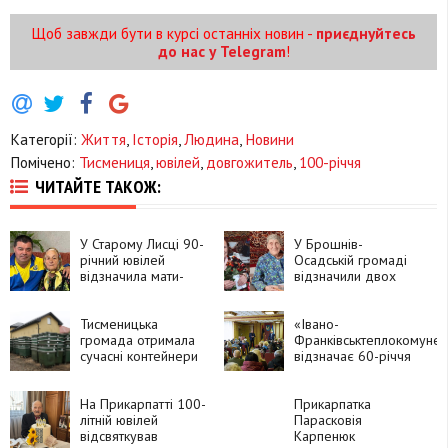
Щоб завжди бути в курсі останніх новин -
приєднуйтесь
до нас у Telegram
!
Категорії:
Життя
,
Історія
,
Людина
,
Новини
Помічено:
Тисмениця
,
ювілей
,
довгожитель
,
100-річчя
ЧИТАЙТЕ ТАКОЖ:
У Старому Лисці 90-
У Брошнів-
річний ювілей
Осадській громаді
відзначила мати-
відзначили двох
героїня
довгожителів
Тисменицька
«Івано-
громада отримала
Франківськтеплокомуне
сучасні контейнери
відзначає 60-річчя
для збору відходів
від дня заснування
від Швеції
На Прикарпатті 100-
Прикарпатка
літній ювілей
Парасковія
відсвяткував
Карпенюк