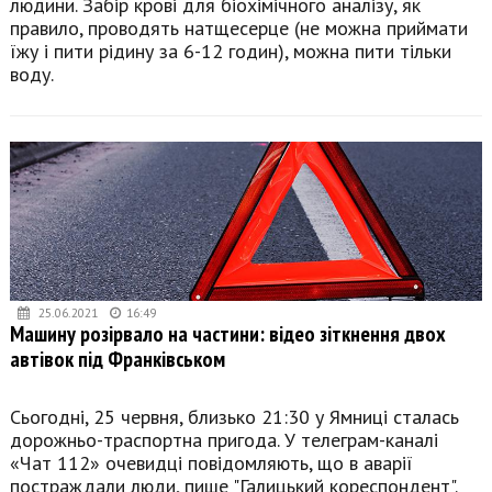
людини. Забір крові для біохімічного аналізу, як
правило, проводять натщесерце (не можна приймати
їжу і пити рідину за 6-12 годин), можна пити тільки
воду.
25.06.2021
16:49
Машину розірвало на частини: відео зіткнення двох
автівок під Франківськом
Сьогодні, 25 червня, близько 21:30 у Ямниці сталась
дорожньо-траспортна пригода. У телеграм-каналі
«Чат 112» очевидці повідомляють, що в аварії
постраждали люди, пише "Галицький кореспондент".