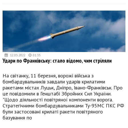
12.03.2022
01:35
Удари по Франківську: стало відомо, чим стріляли
На світанку, 11 березня, ворожі війська з
бомбардувальників завдали ударів крилатими
ракетами містах Луцьк, Дніпро, Івано-Франківськ. Про
це повідомили в Генштабі Збройних Сил України.
"Щодо діяльності повітряної компоненти ворога.
Стратегічними бомбардувальниками Ту-95МС ПКС РФ
були застосовані крилаті ракети повітряного
базування по