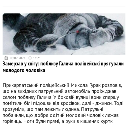
09.02.2021
13:25
Замерзав у снігу: поблизу Галича поліцейські врятували
молодого чоловіка
Прикарпатський поліцейський Микола Гурак розповів,
що на вихідних патрульний автомобіль проїжджав
селом поблизу Галича. У боковій вулиці вони спершу
помітили білі підошви від кросівок, далі - джинси. Тоді
зрозуміли, що там лежить людина. Патрульні
побачили, що добре одітий молодий чоловік лежав
горілиць. Ноги були прямі, а руки в кишенях куртк