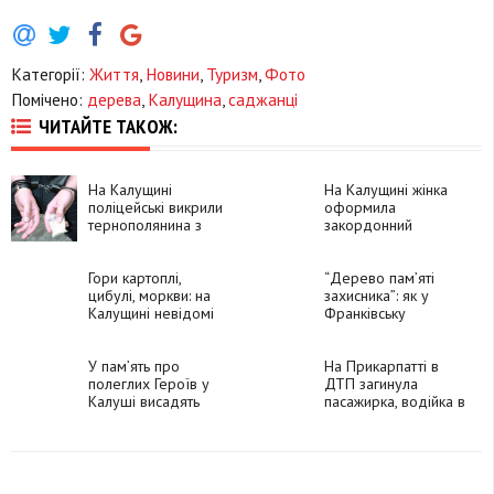
Категорії:
Життя
,
Новини
,
Туризм
,
Фото
Помічено:
дерева
,
Калущина
,
саджанці
ЧИТАЙТЕ ТАКОЖ:
На Калущині
На Калущині жінка
поліцейські викрили
оформила
тернополянина з
закордонний
наркотиками
паспорт у 102 роки
Гори картоплі,
“Дерево памʼяті
цибулі, моркви: на
захисника”: як у
Калущині невідомі
Франківську
облаштували
вшанували полеглих
стихійне
на війні бійців
сміттєзвалище з
У пам’ять про
(ФОТО)
На Прикарпатті в
відходів
полеглих Героїв у
ДТП загинула
Калуші висадять
пасажирка, водійка в
дуби
лікарні