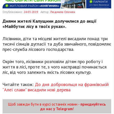
Опубліковано:
24-03-2019
Автор:
Людмила Оленюк
Днями жителі Калущини долучилися до акції
«Майбутнє лісу в твоїх руках».
Лісівники, діти та місцеві жителі висадили понад три
тисячі сіянців дугласії та дуба звичайного, повідомляє
прес-служба лісового господарства.
Окрім того, лісівники розповіли дітям про роботу і
життя в лісі, проте те, з чого насправді починається
ліс, від чого залежить якість лісових культур.
Читайте також:
До дня добровольця на франківській
“Алеї слави” висадили нові дерева
Щоб завжди бути в курсі останніх новин -
приєднуйтесь
до нас у Telegram
!