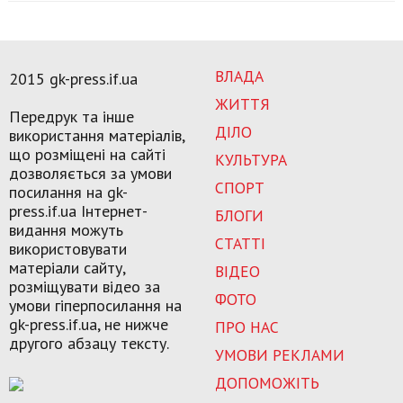
ВЛАДА
2015 gk-press.if.ua
ЖИТТЯ
Передрук та інше
ДІЛО
використання матеріалів,
що розміщені на сайті
КУЛЬТУРА
дозволяється за умови
СПОРТ
посилання на gk-
press.if.ua Інтернет-
БЛОГИ
видання можуть
СТАТТІ
використовувати
матеріали сайту,
ВІДЕО
розміщувати відео за
ФОТО
умови гіперпосилання на
gk-press.if.ua, не нижче
ПРО НАС
другого абзацу тексту.
УМОВИ РЕКЛАМИ
ДОПОМОЖІТЬ