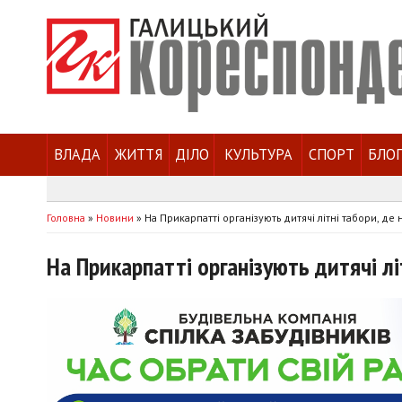
ВЛАДА
ЖИТТЯ
ДІЛО
КУЛЬТУРА
СПОРТ
БЛО
Головна
»
Новини
»
На Прикарпатті організують дитячі літні табори, де 
На Прикарпатті організують дитячі лі