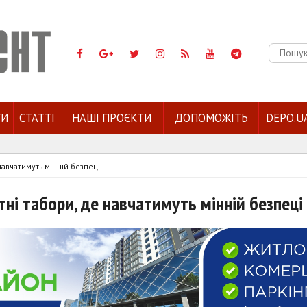
Пошук:
ГИ
СТАТТІ
НАШІ ПРОЄКТИ
ДОПОМОЖІТЬ
DEPO.U
навчатимуть мінній безпеці
тні табори, де навчатимуть мінній безпеці