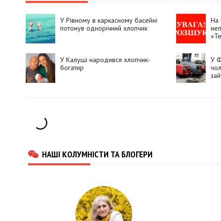
У Рівному в каркасному басейні
На 
потонув однорічний хлопчик
неп
«Те
У Калуші народився хлопчик-
У Ф
богатир
чол
зай
НАШІ КОЛУМНІСТИ ТА БЛОГЕРИ