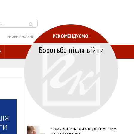
РЕКОМЕНДУЄМО:
УМОВИ РЕКЛАМИ
Боротьба після війни
A
Чому дитина дихає ротом і чим