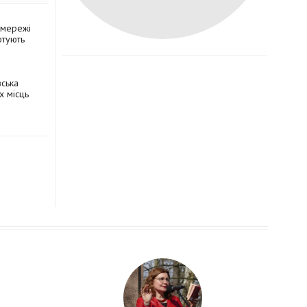
цмережі
отують
вська
х місць