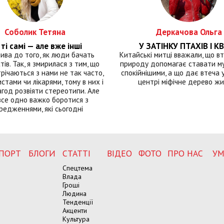
Соболик Тетяна
Деркачова Ольга
ті самі — але вже інші
У ЗАТІНКУ ПТАХІВ І КВ
лива до того, як люди бачать
Китайські митці вважали, що вт
тів. Так, я змирилася з тим, що
природу допомагає ставати м
річаються з нами не так часто,
спокійнішими, а що дає втеча у 
истами чи лікарями, тому в них і
центрі міфічне дерево ж
год розвіяти стереотипи. Але
все одно важко боротися з
редженнями, які сьогодні
ПОРТ
БЛОГИ
СТАТТІ
ВІДЕО
ФОТО
ПРО НАС
УМ
Спецтема
Влада
Гроші
Людина
Тенденції
Акценти
Культура