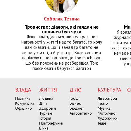
Соболик Тетяна
Троянство: діалоги, які глядач не
Ми 
повинен був чути
Я враз
Якщо вам здається, що театральної
журналіс
награності у житті надто багато, то хочу
люди зуст
вам сказати, що її занадто багато не
як із такс
лише у житті, а й у театрі. Коли сенсами
немає на
напічкують постановку до too much так,
мені 
що без пояснень не розберешся. Тож
упе
пояснювати беруться багато і
ВЛАДА
ЖИТТЯ
ДІЛО
КУЛЬТУРА
С
Політика
Людина
Гроші
Література
Комуналка
Діти
Бізнес
Театр
Офіційно
Здоров’я
Бюджет
Музика
Туризм
Авторитетно
Фото/кіно
Історія
Художники
Притрафунки
Інше
Війна