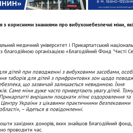
я з корисними знаннями про вибухонебезпечні міни, як
нальний медичний університет і Прикарпатський націонал
з благодійною організацією «Благодійний Фонд "Чисті Се
для дітей при поводженні з вибуховими засобами, осо
ння таборів для дітей з прифронтових зон щодо повод
ебезпека, що зазвичай залишається невидимою. Їхня
ків. Саме міни дуже часто привертають увагу дітей. Том
 Прикарпатті вирішили поєднати літнє оздоровлення та
а Центру України з цікавими практичними безпековими
бласті», – йдеться в повідомленні.
ошти західних донорів, яких знайшов Благодійний фонд, 
сно проводити час.