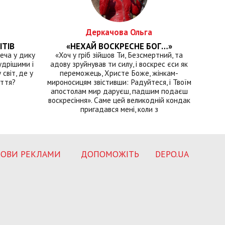
Деркачова Ольга
ІТІВ
«НЕХАЙ ВОСКРЕСНЕ БОГ…»
еча у дику
«Хоч у гріб зійшов Ти, Безсмертний, та
удрішими і
адову зруйнував ти силу, і воскрес єси як
світ, де у
переможець, Христе Боже, жінкам-
иття?
мироносицям звістивши: Радуйтеся, і Твоїм
апостолам мир даруєш, падшим подаєш
воскресіння». Саме цей великодній кондак
пригадався мені, коли з
ОВИ РЕКЛАМИ
ДОПОМОЖІТЬ
DEPO.UA