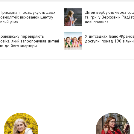
Прикарпатті розшукують двох
Дітей вербують через со
овнолітніх вихованок центру
та ігри: у Верховній Раді г
плий дім»
нові правила
ранківську перевіряють
У дитсадках Івано-Франкі
овіка, який запропонував дитині
доступні понад 190 вільни
ти до його квартири