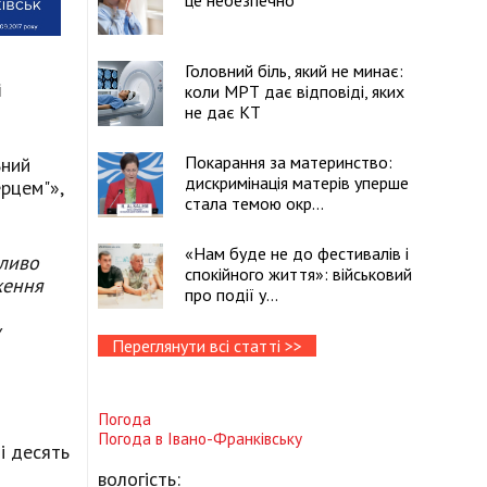
це небезпечно
Головний біль, який не минає:
і
коли МРТ дає відповіді, яких
не дає КТ
Покарання за материнство:
ьний
дискримінація матерів уперше
рцем"»,
стала темою окр...
«Нам буде не до фестивалів і
бливо
спокійного життя»: військовий
ження
про події у...
у
Переглянути всі статті >>
Погода
Погода в
Івано-Франківську
і десять
вологість: