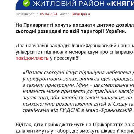
Опубліковано:
05-04-2024
Автор:
Бабій Ірина
На Прикарпатті хочуть поєднати дитяче дозвілл
сьогодні розкидані по всій території України.
Два навчальні заклади: Івано-Франківський націо
університет підписали меморандум про співпрацю 
повідомляють
у пресслужбі.
«Позаяк сьогодні існує підвищена небезпека 
у прифронтових зонах, виникла ідея проведе
з такими пристроями. Міни – це смертельна н
наявність може призвести до трагічних наслід
задля того, аби запобігти таким випадкам, на
психологічне розвантаження дітей зі Сходу т
тренінгами від ГУ ДСНС в Івано-Франківській о
Відтак, діти приїжджатимуть на Прикарпаття за к
днів житимуть у таборі, де зможуть цікаво й кори