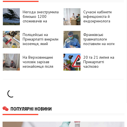
Негода знеструмила
Сучасні кабінети
близько 1200
інфекціоніста й
споживачів на
ендокринолога
Прикарпатті
з'явилися у міській
поліклініці №2 в
Поліцейські на
Івано-Франківську
Франківські
Прикарпатті викрили
травматологи
іноземця, який
поставили на ноги
замовляв
90-річну пацієнтку
психотропи через
після складної
Telegram і збував їх
На Верховинщині
операції
20 та 21 липня на
покупцям
чоловік зарізав
Прикарпатті
незнайомця після
частково
суперечки про
перекриють рух
політику та
через чотири
намагався видати
залізничні переїзди
вбивство за
самогубство
ПОПУЛЯРНІ НОВИНИ