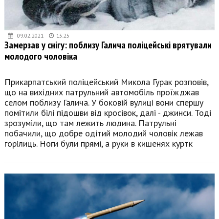
09.02.2021
13:25
Замерзав у снігу: поблизу Галича поліцейські врятували
молодого чоловіка
Прикарпатський поліцейський Микола Гурак розповів,
що на вихідних патрульний автомобіль проїжджав
селом поблизу Галича. У боковій вулиці вони спершу
помітили білі підошви від кросівок, далі - джинси. Тоді
зрозуміли, що там лежить людина. Патрульні
побачили, що добре одітий молодий чоловік лежав
горілиць. Ноги були прямі, а руки в кишенях куртк