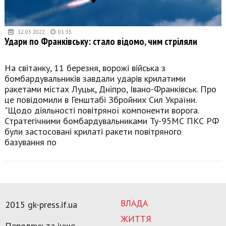
12.03.2022
01:35
Удари по Франківську: стало відомо, чим стріляли
На світанку, 11 березня, ворожі війська з
бомбардувальників завдали ударів крилатими
ракетами містах Луцьк, Дніпро, Івано-Франківськ. Про
це повідомили в Генштабі Збройних Сил України.
"Щодо діяльності повітряної компоненти ворога.
Стратегічними бомбардувальниками Ту-95МС ПКС РФ
були застосовані крилаті ракети повітряного
базування по
ВЛАДА
2015 gk-press.if.ua
ЖИТТЯ
Передрук та інше