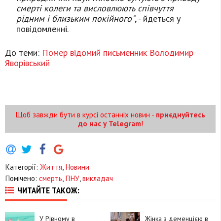
смерті колеги та висловлюють співчуття
рідним і близьким покійного"
, - йдеться у
повідомленні.
До теми:
Помер відомий письменник Володимир
Яворівський
Щоб завжди бути в курсі останніх новин -
приєднуйтесь
до нас у Telegram
!
Категорії:
Життя
,
Новини
Помічено:
смерть
,
ПНУ
,
викладач
ЧИТАЙТЕ ТАКОЖ:
У Рівному в
Жінка з деменцією в