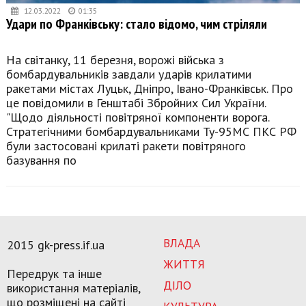
12.03.2022
01:35
Удари по Франківську: стало відомо, чим стріляли
На світанку, 11 березня, ворожі війська з
бомбардувальників завдали ударів крилатими
ракетами містах Луцьк, Дніпро, Івано-Франківськ. Про
це повідомили в Генштабі Збройних Сил України.
"Щодо діяльності повітряної компоненти ворога.
Стратегічними бомбардувальниками Ту-95МС ПКС РФ
були застосовані крилаті ракети повітряного
базування по
ВЛАДА
2015 gk-press.if.ua
ЖИТТЯ
Передрук та інше
ДІЛО
використання матеріалів,
що розміщені на сайті