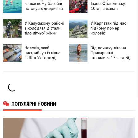
каркасному басейні
Івано-Франківську
потонув однорічний
10 днів жила в
хлопчик
квартирі з померлим
чоловіком
У Калуському районі
У Карпатах під час
з колодязя дістали
підйому помер
тіло літньої жінки
чоловік
Чоловік, який
Від початку літа на
вистрибнув із вікна
Прикарпатті
ТЦК в Ужгороді,
втопилися 17 людей,
помер у лікарні
серед них — троє
підлітків
ПОПУЛЯРНІ НОВИНИ