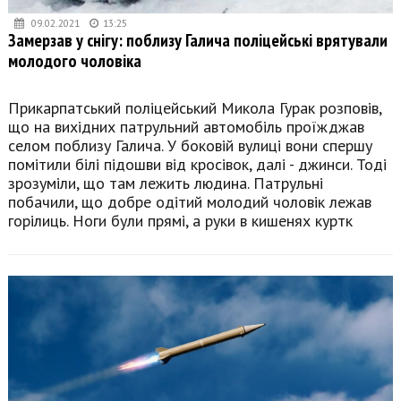
09.02.2021
13:25
Замерзав у снігу: поблизу Галича поліцейські врятували
молодого чоловіка
Прикарпатський поліцейський Микола Гурак розповів,
що на вихідних патрульний автомобіль проїжджав
селом поблизу Галича. У боковій вулиці вони спершу
помітили білі підошви від кросівок, далі - джинси. Тоді
зрозуміли, що там лежить людина. Патрульні
побачили, що добре одітий молодий чоловік лежав
горілиць. Ноги були прямі, а руки в кишенях куртк