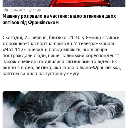
25.06.2021
16:49
Машину розірвало на частини: відео зіткнення двох
автівок під Франківськом
Сьогодні, 25 червня, близько 21:30 у Ямниці сталась
дорожньо-траспортна пригода. У телеграм-каналі
«Чат 112» очевидці повідомляють, що в аварії
постраждали люди, пише "Галицький кореспондент".
Також очевидці поділилися світлинами та відео. Як
видно з відео, автівка, яка їхала з Івано-Франківська,
раптом виїхала на зустрічну смугу