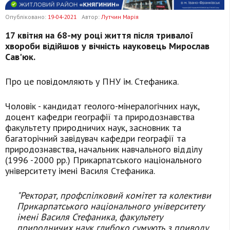
Опубліковано:
19-04-2021
Автор:
Лутчин Марія
17 квітня на 68-му році життя після тривалої
хвороби відійшов у вічність науковець Мирослав
Сав'юк.
Про це повідомляють у ПНУ ім. Стефаника.
Чоловік - кандидат геолого-мінералогічних наук,
доцент кафедри географії та природознавства
факультету природничих наук, засновник та
багаторічний завідувач кафедри географії та
природознавства, начальник навчального відділу
(1996 -2000 рр.) Прикарпатського національного
університету імені Василя Стефаника.
"Ректорат, профспілковий комітет та колективи
Прикарпатського національного університету
імені Василя Стефаника, факультету
природничих наук глибоко сумують з приводу