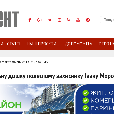
Пошук:
ГИ
СТАТТІ
НАШІ ПРОЄКТИ
ДОПОМОЖІТЬ
DEPO.U
еглому захиснику Івану Морощуку
ну дошку полеглому захиснику Івану Мор