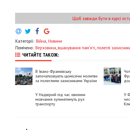
Щоб завжди бути в курсі ост
Категорії:
Війна
,
Новини
Помічено:
Верховина
,
вшанування пам'яті
,
полеглі захисник
ЧИТАЙТЕ ТАКОЖ:
В Івано-Франківську
Чот
започатковують щомісячні молитви
Фра
за полеглими захисниками України
до
У Надвірній під час хвилини
У Ф
мовчання зупинятимуть рух
чес
транспорту
Кл