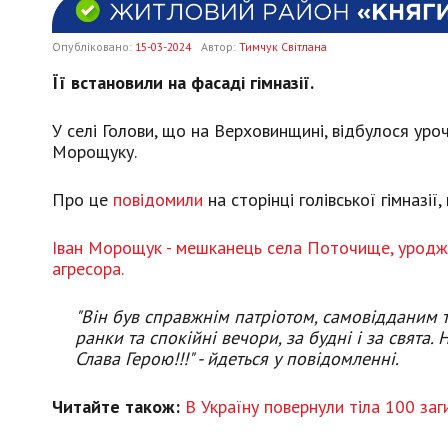
Опубліковано:
15-03-2024
Автор:
Тимчук Світлана
Її встановили на фасаді гімназії.
У селі Голови, що на Верховинщині, відбулося ур
Морощуку.
Про це
повідомили
на сторінці голівської гімназії,
Іван Морощук - мешканець села Поточище, уроджен
агресора.
"Він був справжнім патріотом, самовідданим т
ранки та спокійні вечори, за будні і за свята
Слава Герою!!!" - йдеться у повідомленні.
Читайте також:
В Україну повернули тіла 100 заг