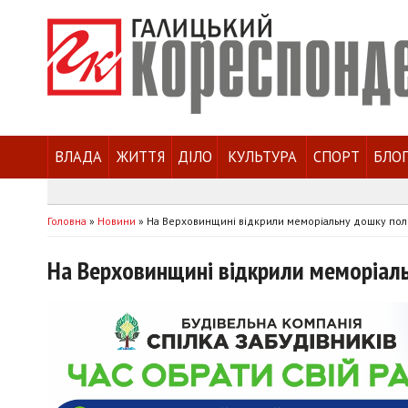
ВЛАДА
ЖИТТЯ
ДІЛО
КУЛЬТУРА
СПОРТ
БЛО
Головна
»
Новини
»
На Верховинщині відкрили меморіальну дошку пол
На Верховинщині відкрили меморіаль