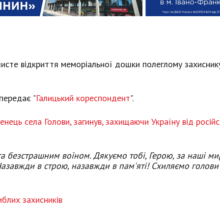
очисте відкриття меморіальної дошки полеглому захиснику
 передає "
Галицький кореспондент
".
ець села Голови, загинув, захищаючи Україну від російс
а безстрашним воїном. Дякуємо тобі, Герою, за наші ми
. Назавжди в строю, назавжди в пам'яті! Схиляємо голови
иблих захисників