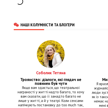
НАШІ КОЛУМНІСТИ ТА БЛОГЕРИ
Соболик Тетяна
Троянство: діалоги, які глядач не
Ми 
повинен був чути
Я враз
Якщо вам здається, що театральної
журналіс
награності у житті надто багато, то хочу
люди зуст
вам сказати, що її занадто багато не
як із такс
лише у житті, а й у театрі. Коли сенсами
немає на
напічкують постановку до too much так,
мені 