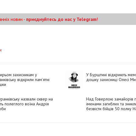
анніх новин -
приєднуйтесь до нас у Telegram
!
и
ирьом захисникам у
У Бурштині відкриють мем
нківську відкрили пам’ятні
дошку захисниці Олесі М
шки
ранківську назвали сквер на
Над Говерлою замайорів 
ть полеглого воїна Андрія
іменами загиблих та зникл
юби
безвісти бійців 50 полку Н
(ФОТО)