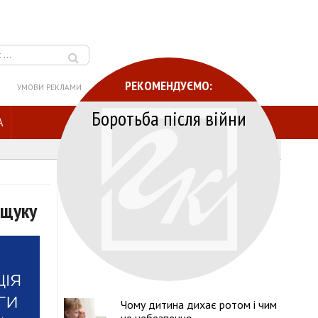
РЕКОМЕНДУЄМО:
УМОВИ РЕКЛАМИ
Боротьба після війни
A
ощуку
Чому дитина дихає ротом і чим