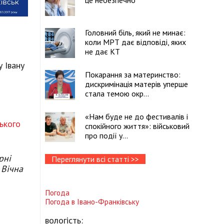
це небезпечно
Головний біль, який не минає:
коли МРТ дає відповіді, яких
не дає КТ
 Івану
Покарання за материнство:
дискримінація матерів уперше
стала темою окр...
«Нам буде не до фестивалів і
ького
спокійного життя»: військовий
про події у...
рні
Переглянути всі статті >>
 Вічна
Погода
Погода в
Івано-Франківську
вологість: