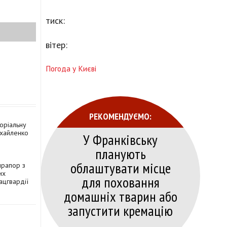
тиск:
вітер:
Погода у Києві
РЕКОМЕНДУЄМО:
оріальну
ихайленко
У Франківську
планують
облаштувати місце
прапор з
их
для поховання
ацгвардії
домашніх тварин або
запустити кремацію