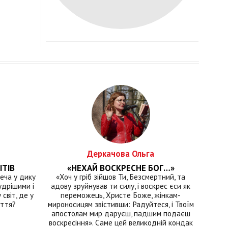
Деркачова Ольга
ІТІВ
«НЕХАЙ ВОСКРЕСНЕ БОГ…»
еча у дику
«Хоч у гріб зійшов Ти, Безсмертний, та
удрішими і
адову зруйнував ти силу, і воскрес єси як
світ, де у
переможець, Христе Боже, жінкам-
иття?
мироносицям звістивши: Радуйтеся, і Твоїм
апостолам мир даруєш, падшим подаєш
воскресіння». Саме цей великодній кондак