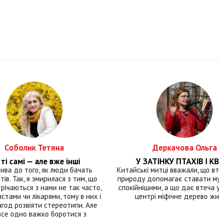
Соболик Тетяна
Деркачова Ольга
ті самі — але вже інші
У ЗАТІНКУ ПТАХІВ І КВ
лива до того, як люди бачать
Китайські митці вважали, що вт
тів. Так, я змирилася з тим, що
природу допомагає ставати м
річаються з нами не так часто,
спокійнішими, а що дає втеча у 
истами чи лікарями, тому в них і
центрі міфічне дерево ж
год розвіяти стереотипи. Але
все одно важко боротися з