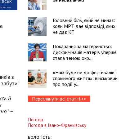
це небезпечно
Головний біль, який не минає:
а
коли МРТ дає відповіді, яких
не дає КТ
Покарання за материнство:
дискримінація матерів уперше
стала темою окр...
«Нам буде не до фестивалів і
иків з
спокійного життя»: військовий
 забути".
про події у...
ись й
Переглянути всі статті >>
а
но" –
Погода
Погода в
Івано-Франківську
вологість: