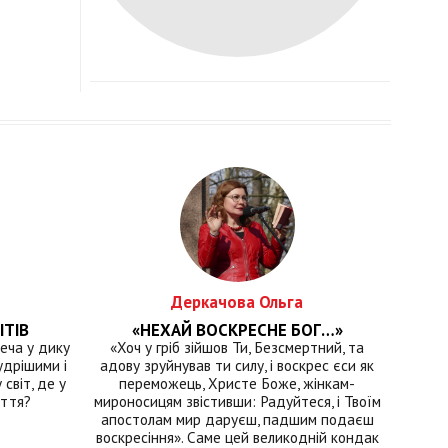
Деркачова Ольга
ІТІВ
«НЕХАЙ ВОСКРЕСНЕ БОГ…»
еча у дику
«Хоч у гріб зійшов Ти, Безсмертний, та
удрішими і
адову зруйнував ти силу, і воскрес єси як
світ, де у
переможець, Христе Боже, жінкам-
иття?
мироносицям звістивши: Радуйтеся, і Твоїм
апостолам мир даруєш, падшим подаєш
воскресіння». Саме цей великодній кондак