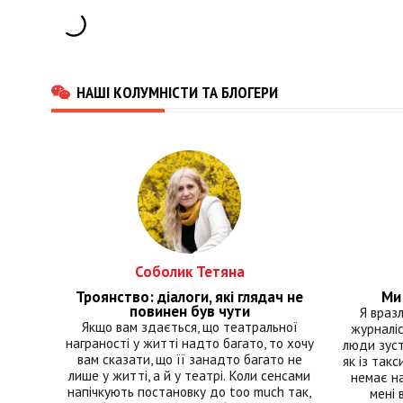
НАШІ КОЛУМНІСТИ ТА БЛОГЕРИ
Соболик Тетяна
Троянство: діалоги, які глядач не
Ми 
повинен був чути
Я враз
Якщо вам здається, що театральної
журналіс
награності у житті надто багато, то хочу
люди зуст
вам сказати, що її занадто багато не
як із такс
лише у житті, а й у театрі. Коли сенсами
немає на
напічкують постановку до too much так,
мені 