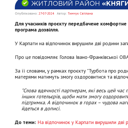
Опубліковано:
27-07-2024
Автор:
Тимчук Світлана
Для учасників проєкту передбачене комфортне пр
програма дозвілля.
У Карпати на відпочинок вирушили дві родини заги
Про це повідомляє
Голова Івано-Франківської О
За її словами, у рамках проєкту "Турбота про род
матерями матимуть змогу оздоровитися та відпочит
"Слова вдячності партнерам, які весь цей ча
інших готельєрів, щоби мати змогу оздоровит
підтримка. А відпочинок в горах – чудова на
йдеться в дописі.
До теми:
На відпочинок у Карпати вирушили дві р