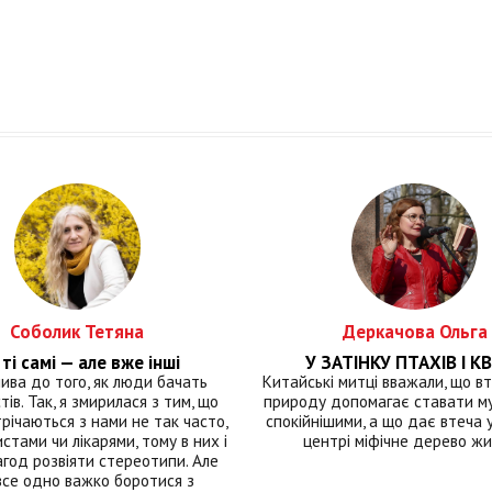
Соболик Тетяна
Деркачова Ольга
ті самі — але вже інші
У ЗАТІНКУ ПТАХІВ І КВ
лива до того, як люди бачать
Китайські митці вважали, що вт
тів. Так, я змирилася з тим, що
природу допомагає ставати м
річаються з нами не так часто,
спокійнішими, а що дає втеча у 
истами чи лікарями, тому в них і
центрі міфічне дерево ж
год розвіяти стереотипи. Але
все одно важко боротися з