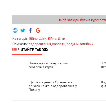
Щоб завжди бути в курсі ост
Категорії:
Війна
,
Діти
,
Війна
,
Діти
Помічено:
оздоровлення
,
карпати
,
родини загиблих
ЧИТАЙТЕ ТАКОЖ:
Цікаве про Україну: перша
З Ф
геологічна карта
Лат
Ще сорок дітей з Франківська
Від
поїхали на літнє оздоровлення у
філ
Польщу