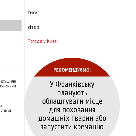
тиск:
вітер:
Погода у Києві
РЕКОМЕНДУЄМО:
У Франківську
вирушили
ахисників
планують
облаштувати місце
и
для поховання
тів зі
домашніх тварин або
запустити кремацію