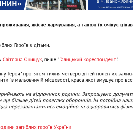
оживання, якісне харчування, а також їх очікує цікав
блих Героїв з дітьми.
ВА
Світлана Онищук
, пише "
Галицький кореспондент
".
ину Героя" протягом тижня четверо дітей полеглих захисн
и "в мальовничій місцевості, краса якої змушує про все
с приймають на відпочинок родини. Запрошуємо долучат
и ще більше дітей полеглих оборонців. Їм потрібна наш
года перезавантажитись емоційно та оздоровитись фізич
одини загиблих героїв України