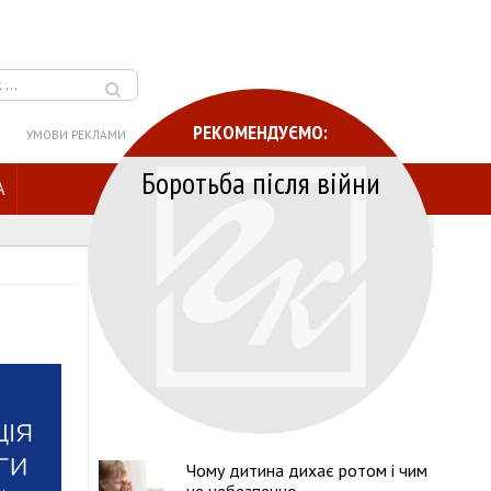
РЕКОМЕНДУЄМО:
УМОВИ РЕКЛАМИ
Боротьба після війни
A
Чому дитина дихає ротом і чим