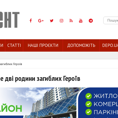
Пошук:
ГИ
СТАТТІ
НАШІ ПРОЄКТИ
ДОПОМОЖІТЬ
DEPO.U
загиблих Героїв
 дві родини загиблих Героїв