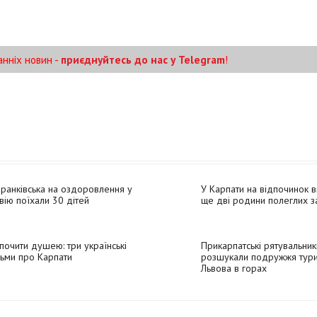
анніх новин -
приєднуйтесь до нас у Telegram
!
ранківська на оздоровлення у
У Карпати на відпочинок 
вію поїхали 30 дітей
ще дві родини полеглих з
почити душею: три українські
Прикарпатські рятувальник
ьми про Карпати
розшукали подружжя турис
Львова в горах