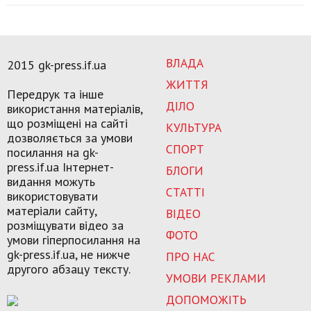
ВЛАДА
2015 gk-press.if.ua
ЖИТТЯ
Передрук та інше
ДІЛО
використання матеріалів,
що розміщені на сайті
КУЛЬТУРА
дозволяється за умови
СПОРТ
посилання на gk-
press.if.ua Інтернет-
БЛОГИ
видання можуть
СТАТТІ
використовувати
матеріали сайту,
ВІДЕО
розміщувати відео за
ФОТО
умови гіперпосилання на
gk-press.if.ua, не нижче
ПРО НАС
другого абзацу тексту.
УМОВИ РЕКЛАМИ
ДОПОМОЖІТЬ