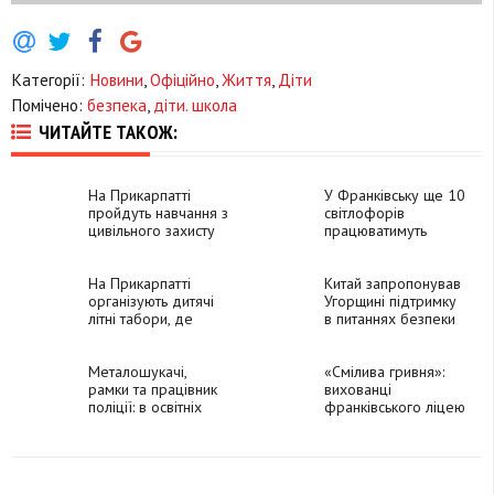
Категорії:
Новини
,
Офіційно
,
Життя
,
Діти
Помічено:
безпека
,
діти. школа
ЧИТАЙТЕ ТАКОЖ:
На Прикарпатті
У Франківську ще 10
пройдуть навчання з
світлофорів
цивільного захисту
працюватимуть
автономно
На Прикарпатті
Китай запропонував
організують дитячі
Угорщині підтримку
літні табори, де
в питаннях безпеки
навчатимуть мінній
безпеці
Металошукачі,
«Смілива гривня»:
рамки та працівник
вихованці
поліції: в освітніх
франківського ліцею
закладах України
зібрали 85 кг монет
посилять безпеку
на допомогу
військовим