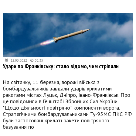
12.03.2022
01:35
Удари по Франківську: стало відомо, чим стріляли
На світанку, 11 березня, ворожі війська з
бомбардувальників завдали ударів крилатими
ракетами містах Луцьк, Дніпро, Івано-Франківськ. Про
це повідомили в Генштабі Збройних Сил України.
"Щодо діяльності повітряної компоненти ворога.
Стратегічними бомбардувальниками Ту-95МС ПКС РФ
були застосовані крилаті ракети повітряного
базування по