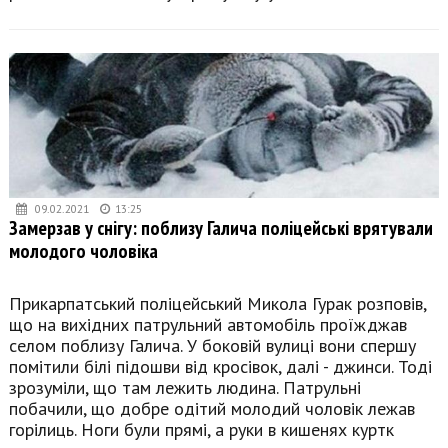
09.02.2021
13:25
Замерзав у снігу: поблизу Галича поліцейські врятували
молодого чоловіка
Прикарпатський поліцейський Микола Гурак розповів,
що на вихідних патрульний автомобіль проїжджав
селом поблизу Галича. У боковій вулиці вони спершу
помітили білі підошви від кросівок, далі - джинси. Тоді
зрозуміли, що там лежить людина. Патрульні
побачили, що добре одітий молодий чоловік лежав
горілиць. Ноги були прямі, а руки в кишенях куртк