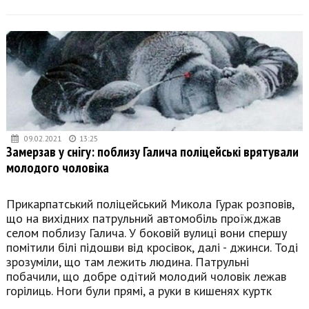
09.02.2021
13:25
Замерзав у снігу: поблизу Галича поліцейські врятували
молодого чоловіка
Прикарпатський поліцейський Микола Гурак розповів,
що на вихідних патрульний автомобіль проїжджав
селом поблизу Галича. У боковій вулиці вони спершу
помітили білі підошви від кросівок, далі - джинси. Тоді
зрозуміли, що там лежить людина. Патрульні
побачили, що добре одітий молодий чоловік лежав
горілиць. Ноги були прямі, а руки в кишенях куртк