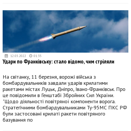
12.03.2022
01:35
Удари по Франківську: стало відомо, чим стріляли
На світанку, 11 березня, ворожі війська з
бомбардувальників завдали ударів крилатими
ракетами містах Луцьк, Дніпро, Івано-Франківськ. Про
це повідомили в Генштабі Збройних Сил України.
"Щодо діяльності повітряної компоненти ворога.
Стратегічними бомбардувальниками Ту-95МС ПКС РФ
були застосовані крилаті ракети повітряного
базування по