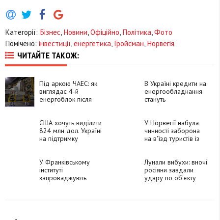
Категорії:
Бізнес
,
Новини
,
Офіційно
,
Політика
,
Фото
Помічено:
інвестиції
,
енергетика
,
Гройсман
,
Норвегія
ЧИТАЙТЕ ТАКОЖ:
Під аркою ЧАЕС: як
В Україні кредити на
виглядає 4-й
енергообладнання
енергоблок після
стануть
окупації та атаки
доступнішими
дрона
США хочуть виділити
У Норвегії набула
824 млн дол. Україні
чинності заборона
на підтримку
на в'їзд туристів із
енергетичної
Росії
інфраструктури
У Франківському
Лунали вибухи: вночі
інституті
росіяни завдали
запроваджують
удару по об'єкту
освітню програму у
енергетичної
сфері критичної
інфраструктури на
енергетичної
Прикарпатті
інфраструктури