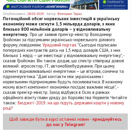
Опубліковано:
28-01-2019
Автор:
Волошин Тарас
Потенційний обсяг норвезьких інвестицій в українську
економіку може сягнути 1,5 мільярда доларів, з яких
близько 800 мільйонів доларів – у відновлювальну
енергетику.
Про це заявив прем’єр-міністр Володимир
Гройсман за підсумками українсько-норвезького ділового
форуму, повідомляє
Урядовий портал
. "Сьогодні підписали
попередніх контрактів десь на 1,5 млрд доларів США, з них
близько 1 млрд – це інвестиції у відновлювальну енергетику", -
сказав Гройсман. Він також додав, що спектр співпраці доволі
великий: агросектор, ІТ, автомобілебудування. При цьому
сегмент відновлювальної енергетики – це вітрова, сонячна та
гідроенергетика. "Далі контакти між українськими і
норвезькими підприємцями будуть посилюватися. В кожному
моєму візиті компонент економіки посідає важливе місце", -
сказав прем'єр-міністр. Захід відбувся в Осло в рамках
офіційного візиту глави уряду до Королівства Норвегія. Читайте
також:
Бюджет-2019: на що підуть державні кошти у новому
році?
Щоб завжди бути в курсі останніх новин -
приєднуйтесь
до нас у Telegram
!