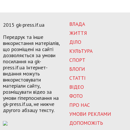
ВЛАДА
2015 gk-press.if.ua
ЖИТТЯ
Передрук та інше
ДІЛО
використання матеріалів,
що розміщені на сайті
КУЛЬТУРА
дозволяється за умови
СПОРТ
посилання на gk-
press.if.ua Інтернет-
БЛОГИ
видання можуть
СТАТТІ
використовувати
матеріали сайту,
ВІДЕО
розміщувати відео за
ФОТО
умови гіперпосилання на
gk-press.if.ua, не нижче
ПРО НАС
другого абзацу тексту.
УМОВИ РЕКЛАМИ
ДОПОМОЖІТЬ