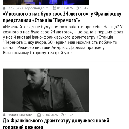
Галицький Кореспондент |
01.07.2026
15:43
«У кожного з нас було своє 24 лютого»: у Франківську
представили «Станцію "Перемога"»
«Не лякайтеся, я не буду вам розповідати про себе. Навіщо? У
кожного з нас було своє 24 лютого», — це одна з перших фраз
у новій виставі івано-франківського драмтеатру «Станція
"Перемога"», яку вчора, 30 червня, мав можливість побачити
глядач. Режисер вистави Андріюс Дарелла працює у
Вільнюському Старому театрі й уже
Наталя Мостова |
30.06.2026
11:52
До Франківського драмтеатру долучився новий
головний режисер