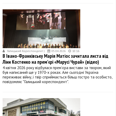
Галицький Кореспондент |
05.04.2026
10:16
В Івано-Франківську Марія Матіос зачитала листа від
Ліни Костенко на прем’єрі «Марусі Чурай» (відео)
4 квітня 2026 року відбулася прем’єра вистави за твором, який
був написаний ще у 1970-х роках. Але сьогодні Україна
переживає війну, і твір сприймається більш гостро та особисто,
повідомляє "Галицький кореспондент".