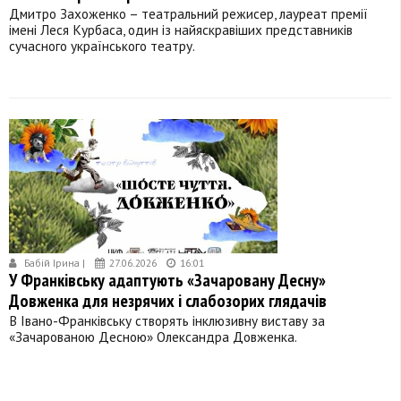
Дмитро Захоженко – театральний режисер, лауреат премії
імені Леся Курбаса, один із найяскравіших представників
сучасного українського театру.
Бабій Ірина |
27.06.2026
16:01
У Франківську адаптують «Зачаровану Десну»
Довженка для незрячих і слабозорих глядачів
В Івано-Франківську створять інклюзивну виставу за
«Зачарованою Десною» Олександра Довженка.