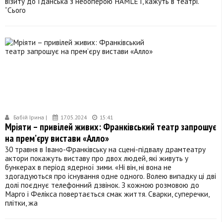
візиту до Ґданська з неооперою HAMLET, кажуть в театрі.
“Сього
Бабій Ірина |
17.05.2024
15:41
Мріяти – привілей живих: Франківський театр запрошує
на прем’єру вистави «Алло»
30 травня в Івано-Франківську на сцені-підвалу драмтеатру
актори покажуть виставу про двох людей, які живуть у
бункерах в період ядерної зими. «Ні він, ні вона не
здогадуються про існування одне одного. Волею випадку ці дві
долі поєднує телефонний дзвінок. З кожною розмовою до
Марго і Фелікса повертається смак життя. Сварки, суперечки,
плітки, жа