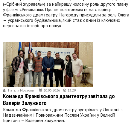
(«Срібний журавель») за найкращу чоловічу роль другого плану
у фільмі «Реновація». Про це повідомляють на сторінці
Франківського драмтеатру. Нагороду присудили за роль Олега
— українського будівельника, який стає одним із ключових
персонажів історії про пошук
Наталя Мостова |
10.05.2026
13:29
Команда Франківського драмтеатру завітала до
Валерія Залужного
Команда Франківського драмтеатру зустрілася у Лондоні з
Надзвичайним і Повноважним Послом України у Великій
Британії – Валерієм Залужним.