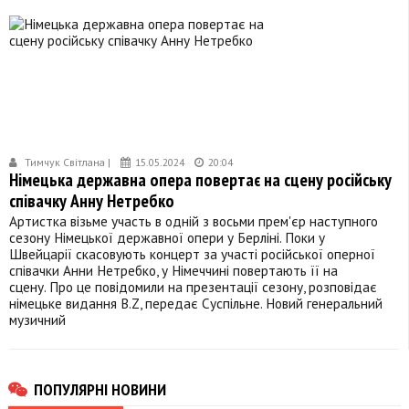
Тимчук Світлана |
15.05.2024
20:04
Німецька державна опера повертає на сцену російську
співачку Анну Нетребко
Артистка візьме участь в одній з восьми прем'єр наступного
сезону Німецької державної опери у Берліні. Поки у
Швейцарії скасовують концерт за участі російської оперної
співачки Анни Нетребко, у Німеччині повертають її на
сцену. Про це повідомили на презентації сезону, розповідає
німецьке видання B.Z, передає Суспільне. Новий генеральний
музичний
ПОПУЛЯРНІ НОВИНИ