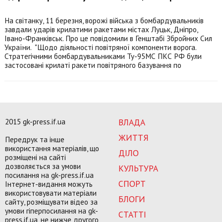
На світанку, 11 березня, ворожі війська з бомбардувальників
завдали ударів крилатими ракетами містах Луцьк, Дніпро,
Івано-Франківськ. Про це повідомили в Генштабі Збройних Сил
України. "Щодо діяльності повітряної компоненти ворога.
Стратегічними бомбардувальниками Ту-95МС ПКС РФ були
застосовані крилаті ракети повітряного базування по
2015 gk-press.if.ua
ВЛАДА
ЖИТТЯ
Передрук та інше
використання матеріалів, що
ДІЛО
розміщені на сайті
дозволяється за умови
КУЛЬТУРА
посилання на gk-press.if.ua
СПОРТ
Інтернет-видання можуть
використовувати матеріали
БЛОГИ
сайту, розміщувати відео за
умови гіперпосилання на gk-
СТАТТІ
press.if.ua, не нижче другого