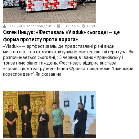
Галицький Кореспондент |
15.06.2026
16:10
Євген Нищук: «Фестиваль «Viaduk» сьогодні — це
форма протесту проти ворога»
«Viaduk» — артфестиваль, де представлені різні види
мистецтва: театр, музика, візуальне мистецтво і література. Він
розпочинається сьогодні, 15 червня, в Івано-Франківську і
триватиме рівно тиждень. Фестиваль відкриє вистава
«Троянство» театру імені Івана Франка, повідомляє "Галицький
кореспондент". Як сказав на