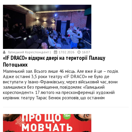
Галицький Кореспондент |
17.02.2026
16:07
«IF DRACO» відкриє двері на території Палацу
Потоцьких
Маленький зал. Всього лише 46 місць. Але вже й це – подія.
Адже останні 3,5 роки театру «IF DRACO» не було де
виступати у Івано-Франківську, через військовий час, вони
залишилися без приміщення, повідомляє «Галицький
кореспондент». 17 лютого на пресконференції художній
керівник театру Тарас Бенюк розповів, що останнім