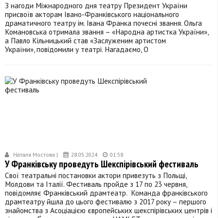
З нагоди Міжнародного дня театру Президент України
присвоїв акторам Івано-Франківського національного
драматичного театру ім. Івана Франка почесні звання. Ольга
Комановська отримала звання – «Народна артистка України»,
а Павло Кільницький став «Заслуженим артистом
України», повідомили у театрі. Нагадаємо, О
Наталя Мостова |
28.05.2024
01:58
У Франківську проведуть Шекспірівський фестиваль
Свої театральні постановки актори привезуть з Польщі,
Молдови та Італії. Фестиваль пройде з 17 по 23 червня,
повідомляє Франківський драмтеатр. Команда франківського
драмтеатру йшла до цього фестивалю з 2017 року – першого
знайомства з Асоціацією європейських шекспірівських центрів і