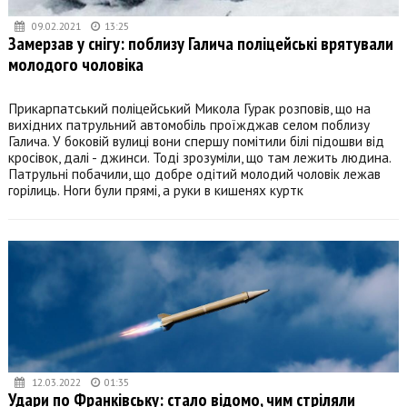
09.02.2021
13:25
Замерзав у снігу: поблизу Галича поліцейські врятували
молодого чоловіка
Прикарпатський поліцейський Микола Гурак розповів, що на
вихідних патрульний автомобіль проїжджав селом поблизу
Галича. У боковій вулиці вони спершу помітили білі підошви від
кросівок, далі - джинси. Тоді зрозуміли, що там лежить людина.
Патрульні побачили, що добре одітий молодий чоловік лежав
горілиць. Ноги були прямі, а руки в кишенях куртк
12.03.2022
01:35
Удари по Франківську: стало відомо, чим стріляли