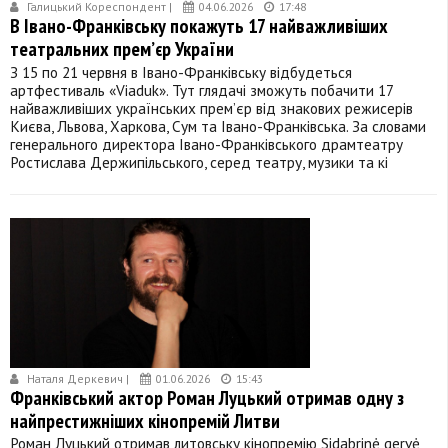
Галицький Кореспондент |
04.06.2026
17:48
В Івано-Франківську покажуть 17 найважливіших
театральних прем’єр України
З 15 по 21 червня в Івано-Франківську відбудеться
артфестиваль «Viaduk». Тут глядачі зможуть побачити 17
найважливіших українських прем’єр від знакових режисерів
Києва, Львова, Харкова, Сум та Івано-Франківська. За словами
генерального директора Івано-Франківського драмтеатру
Ростислава Держипільського, серед театру, музики та кі
Наталя Деркевич |
01.06.2026
15:43
Франківський актор Роман Луцький отримав одну з
найпрестижніших кінопремій Литви
Роман Луцький отримав литовську кінопремію Sidabrinė gervė