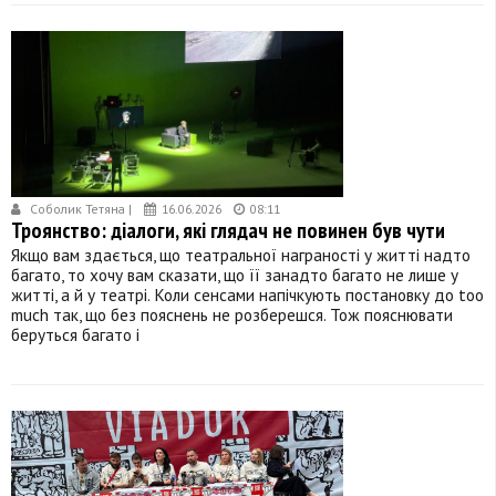
Соболик Тетяна |
16.06.2026
08:11
Троянство: діалоги, які глядач не повинен був чути
Якщо вам здається, що театральної награності у житті надто
багато, то хочу вам сказати, що її занадто багато не лише у
житті, а й у театрі. Коли сенсами напічкують постановку до too
much так, що без пояснень не розберешся. Тож пояснювати
беруться багато і