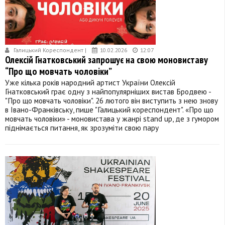
Галицький Кореспондент |
10.02.2026
12:07
Олексій Гнатковський запрошує на свою моновиставу
“Про що мовчать чоловіки”
Уже кілька років народний артист України Олексій
Гнатковський грає одну з найпопулярніших вистав Бродвею -
"Про що мовчать чоловіки". 26 лютого він виступить з нею знову
в Івано-Франківську, пише "Галицький кореспондент". «Про що
мовчать чоловіки» - моновистава у жанрі stand up, де з гумором
піднімається питання, як зрозуміти свою пару