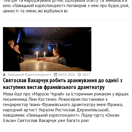
театри та народжувала дітей, здобувала освіту та знімалася в
кіно. «Галицький кореспондент» поговорив з нею про будні, ролі,
цінності та зміни, які відбулися вс
Галицький Кореспондент |
08.03.2026
18:17
Святослав Вакарчук робить аранжування до однієї з
наступних вистав франківського драмтеатру
Мова йде про «Марусю Чурай» за історичним романом у віршах
письменниці Ліни Костенко. Режисером постановки є
гендиректор Івано-Франківського драмтеатру імені Франка,
народний артист України Ростислав Держипільський,
повідомляє «Галицький кореспондент». Лідер гурту «Океан
Ельзи» Святослав Вакарчук уже багато рокі