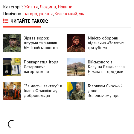
Категорії:
Життя
,
Людина
,
Новини
Помічено:
нагородження
,
Зеленський
,
указ
ЧИТАЙТЕ ТАКОЖ:
Зірвав ворожі
Міністр оборони
штурми та знищив
відзначив «Золотим
БМП: військового з
тризубом»
Прикарпаття
прикарпатця
нагородили
Світозара-Адріана
орденом «За
Прикарпатця Ігоря
Савчука
Військового з
мужність»
Лазаровича
Калуша Владислава
нагороджено
Німака нагородили
почесними
“Лицарським
відзнаками
Хрестом”
“За честь і звитягу”: в
Головком Сирський
Івано-Франківську
доповів
добровольців
Зеленському про
відзначили
деталі ударів по
медалями
російських
аеродромах,
нафтопереробці та
логістиці