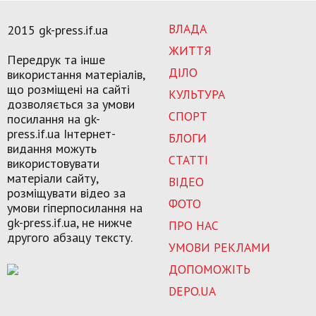
ВЛАДА
2015 gk-press.if.ua
ЖИТТЯ
Передрук та інше
ДІЛО
використання матеріалів,
що розміщені на сайті
КУЛЬТУРА
дозволяється за умови
СПОРТ
посилання на gk-
press.if.ua Інтернет-
БЛОГИ
видання можуть
СТАТТІ
використовувати
матеріали сайту,
ВІДЕО
розміщувати відео за
ФОТО
умови гіперпосилання на
gk-press.if.ua, не нижче
ПРО НАС
другого абзацу тексту.
УМОВИ РЕКЛАМИ
ДОПОМОЖІТЬ
DEPO.UA