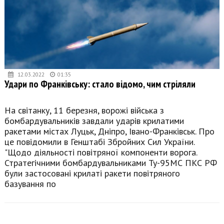
12.03.2022
01:35
Удари по Франківську: стало відомо, чим стріляли
На світанку, 11 березня, ворожі війська з
бомбардувальників завдали ударів крилатими
ракетами містах Луцьк, Дніпро, Івано-Франківськ. Про
це повідомили в Генштабі Збройних Сил України.
"Щодо діяльності повітряної компоненти ворога.
Стратегічними бомбардувальниками Ту-95МС ПКС РФ
були застосовані крилаті ракети повітряного
базування по