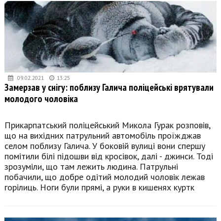
09.02.2021
13:25
Замерзав у снігу: поблизу Галича поліцейські врятували
молодого чоловіка
Прикарпатський поліцейський Микола Гурак розповів,
що на вихідних патрульний автомобіль проїжджав
селом поблизу Галича. У боковій вулиці вони спершу
помітили білі підошви від кросівок, далі - джинси. Тоді
зрозуміли, що там лежить людина. Патрульні
побачили, що добре одітий молодий чоловік лежав
горілиць. Ноги були прямі, а руки в кишенях куртк