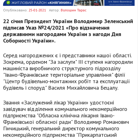
Опубліковано:
25-01-2021
Автор:
Волошин Тарас
22 січня Президент України Володимир Зеленський
підписав Указ №24/2021 «Про відзначення
державними нагородами України з нагоди Дня
Соборності України».
Серед нагороджених є і представники нашої області.
Зокрема, орденом "За заслуги" ІІІ ступеня нагородили
машиніста виробничого структурного підрозділу
"Івано-Франківське територіальне управління" філії
"Центр будівельно-монтажних робіт та експлуатації
будівель і споруд" Василя Михайловича Бецалу.
Звання «Заслужений лікар України» удостоєні
завідувач відділення комунального некомерційного
підприємства "Обласна клінічна лікарня Івано-
Франківської обласної ради" Володимир Романович
Гінчицький, генеральний директор комунального
некомерційного підприємства "Прикарпатський