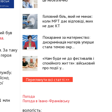
це небезпечно
Головний біль, який не минає:
коли МРТ дає відповіді, яких
не дає КТ
ий був
Покарання за материнство:
ва
.
дискримінація матерів уперше
стала темою окр...
. За таку
 героя
«Нам буде не до фестивалів і
спокійного життя»: військовий
про події у...
лужбу.
йсно,
Переглянути всі статті >>
ої
Погода
1 млн
Погода в
Івано-Франківську
вологість: