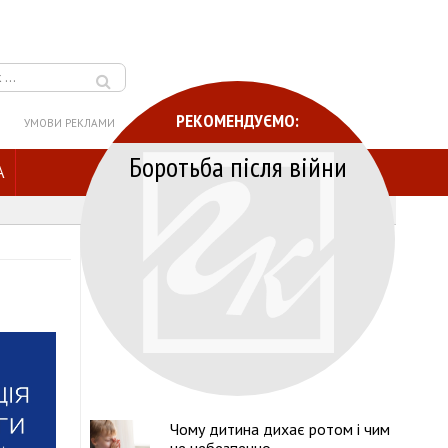
РЕКОМЕНДУЄМО:
УМОВИ РЕКЛАМИ
Боротьба після війни
A
Чому дитина дихає ротом і чим