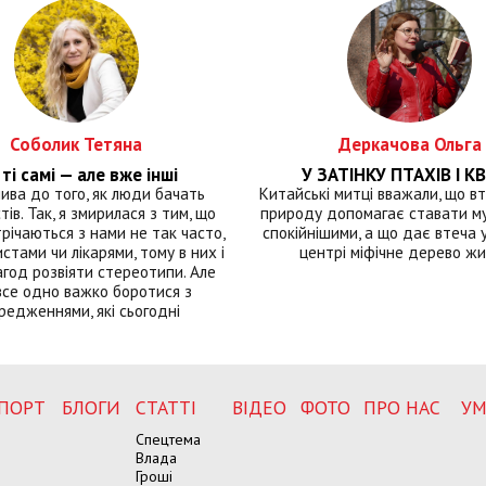
Соболик Тетяна
Деркачова Ольга
ті самі — але вже інші
У ЗАТІНКУ ПТАХІВ І КВ
лива до того, як люди бачать
Китайські митці вважали, що вт
тів. Так, я змирилася з тим, що
природу допомагає ставати м
річаються з нами не так часто,
спокійнішими, а що дає втеча у 
истами чи лікарями, тому в них і
центрі міфічне дерево ж
год розвіяти стереотипи. Але
все одно важко боротися з
редженнями, які сьогодні
ПОРТ
БЛОГИ
СТАТТІ
ВІДЕО
ФОТО
ПРО НАС
УМ
Спецтема
Влада
Гроші