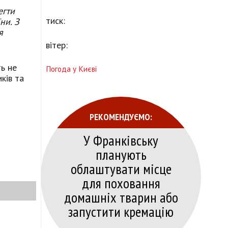
егти
тиск:
ни. З
я
вітер:
ь не
Погода у Києві
ків та
РЕКОМЕНДУЄМО:
У Франківську
планують
облаштувати місце
для поховання
домашніх тварин або
запустити кремацію