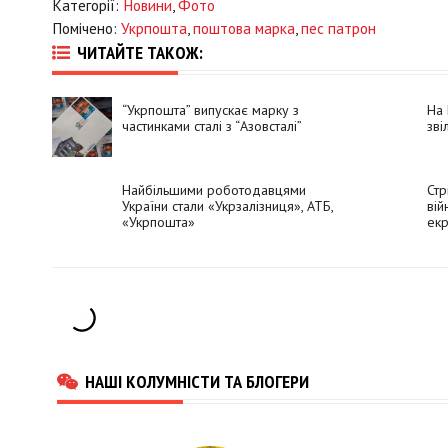
Категорії:
Новини
,
Фото
Помічено:
Укрпошта
,
поштова марка
,
пес патрон
ЧИТАЙТЕ ТАКОЖ:
“Укрпошта” випускає марку з
На 
частинками сталі з “Азовсталі”
зві
Найбільшими роботодавцями
Стр
України стали «Укрзалізниця», АТБ,
вій
«Укрпошта»
екр
НАШІ КОЛУМНІСТИ ТА БЛОГЕРИ