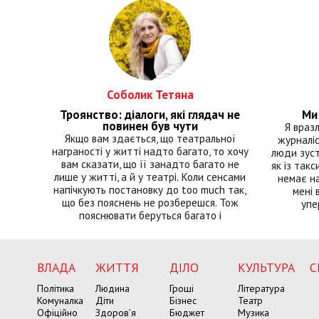
Соболик Тетяна
Троянство: діалоги, які глядач не
Ми 
повинен був чути
Я враз
Якщо вам здається, що театральної
журналіс
награності у житті надто багато, то хочу
люди зуст
вам сказати, що її занадто багато не
як із такс
лише у житті, а й у театрі. Коли сенсами
немає на
напічкують постановку до too much так,
мені 
що без пояснень не розберешся. Тож
упе
пояснювати беруться багато і
ВЛАДА
ЖИТТЯ
ДІЛО
КУЛЬТУРА
С
Політика
Людина
Гроші
Література
Комуналка
Діти
Бізнес
Театр
Офіційно
Здоров’я
Бюджет
Музика