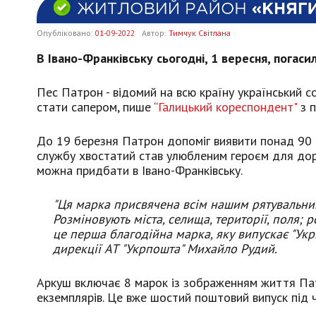
Опубліковано:
01-09-2022
Автор:
Тимчук Світлана
В Івано-Франківську сьогодні, 1 вересня, погас
Пес Патрон - відомий на всю країну український с
стати сапером, пише “
Галицький кореспондент"
з 
До 19 березня Патрон допоміг виявити понад 90 в
службу хвостатий став улюбленим героєм для доро
можна придбати в Івано-Франківську.
"Ця марка присвячена всім нашим рятувальникам
Розміновують міста, селища, території, поля; 
це перша благодійна марка, яку випускає "Укр
дирекції АТ "Укрпошта" Михайло Рудий.
Аркуш включає 8 марок із зображенням життя Пат
екземплярів. Це вже шостий поштовий випуск під ч