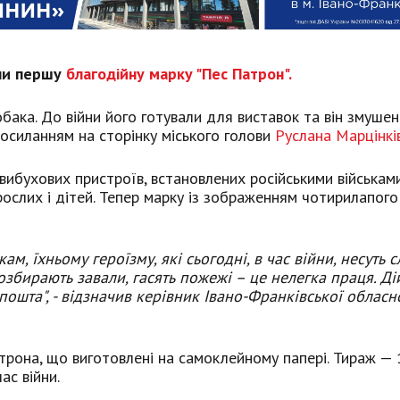
или першу
благодійну марку "Пес Патрон".
обака. До війни його готували для виставок та він змушен
посиланням на сторінку міського голови
Руслана Марцінкі
ибухових пристроїв, встановлених російськими військами
слих і дітей. Тепер марку із зображенням чотирилапого
, їхньому героїзму, які сьогодні, в час війни, несуть с
розбирають завали, гасять пожежі – це нелегка праця. Ді
пошта", - відзначив керівник Івано-Франківської обласн
рона, що виготовлені на самоклейному папері. Тираж — 
ас війни.