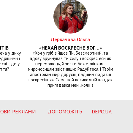
Деркачова Ольга
ІТІВ
«НЕХАЙ ВОСКРЕСНЕ БОГ…»
еча у дику
«Хоч у гріб зійшов Ти, Безсмертний, та
удрішими і
адову зруйнував ти силу, і воскрес єси як
світ, де у
переможець, Христе Боже, жінкам-
иття?
мироносицям звістивши: Радуйтеся, і Твоїм
апостолам мир даруєш, падшим подаєш
воскресіння». Саме цей великодній кондак
пригадався мені, коли з
ОВИ РЕКЛАМИ
ДОПОМОЖІТЬ
DEPO.UA