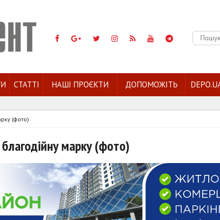
Пошук:
ГИ
СТАТТІ
НАШІ ПРОЄКТИ
ДОПОМОЖІТЬ
DEPO.U
арку (фото)
 благодійну марку (фото)