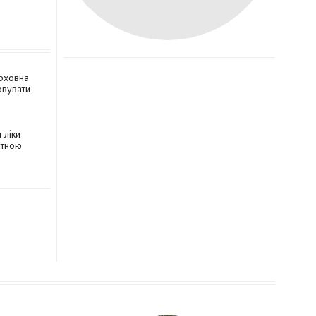
рховна
овувати
 ліки
атною