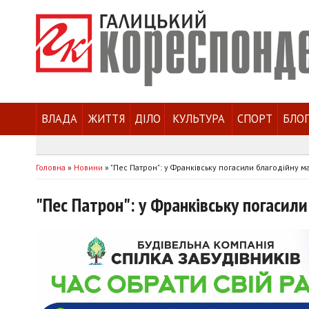
ВЛАДА
ЖИТТЯ
ДІЛО
КУЛЬТУРА
СПОРТ
БЛО
Головна
»
Новини
»
"Пес Патрон": у Франківську погасили благодійну м
"Пес Патрон": у Франківську погасили