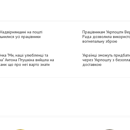
Надвірнянщині на пошті
Працівникам Укрпошти Ве
льнилися усі працівники
Рада дозволила використ
вогнепальну зброю
ічка "Ми, наші улюбленці та
Українці зможуть придбати
на" Антона Птушкіна вийшла на
через Укрпошту з безопл
ани: що про неї варто знати
доставкою