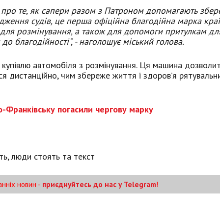
є про те, як сапери разом з Патроном допомагають збер
дження судів, це перша офіційна благодійна марка краї
 для розмінування, а також для допомоги притулкам дл
 до благодійності", - наголошує міський голова.
а купівлю автомобіля з розмінування. Ця машина дозволит
ся дистанційно, чим збереже життя і здоров’я рятувальни
ано-Франківську погасили чергову марку
анніх новин -
приєднуйтесь до нас у Telegram
!