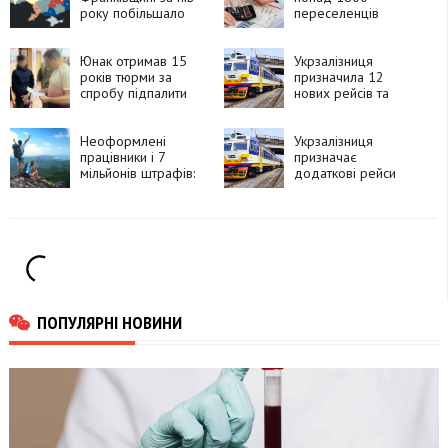
року побільшало
переселенців
підприємців
знайшли роботу
завдяки державній
Юнак отримав 15
програмі
Укрзалізниця
років тюрми за
призначила 12
спробу підпалити
нових рейсів та
релейну шафу
подовжила
«Укрзалізниці»
маршрути до
Неоформлені
Карпат
Укрзалізниця
працівники і 7
призначає
мільйонів штрафів:
додаткові рейси
податківці
через Прикарпаття
перевірили курорти
Прикарпаття
ПОПУЛЯРНІ НОВИНИ