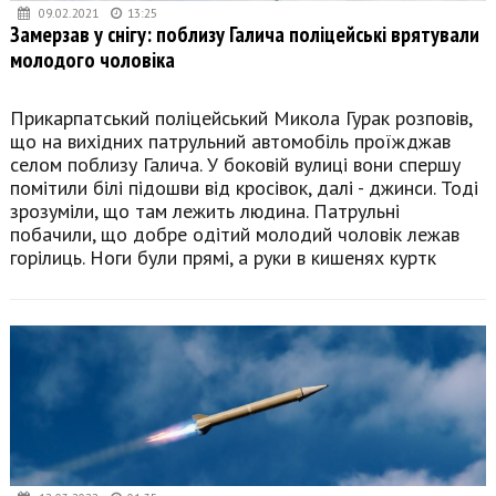
09.02.2021
13:25
Замерзав у снігу: поблизу Галича поліцейські врятували
молодого чоловіка
Прикарпатський поліцейський Микола Гурак розповів,
що на вихідних патрульний автомобіль проїжджав
селом поблизу Галича. У боковій вулиці вони спершу
помітили білі підошви від кросівок, далі - джинси. Тоді
зрозуміли, що там лежить людина. Патрульні
побачили, що добре одітий молодий чоловік лежав
горілиць. Ноги були прямі, а руки в кишенях куртк