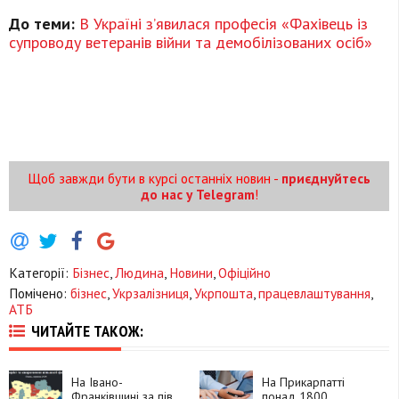
До теми:
В Україні з’явилася професія «Фахівець із
супроводу ветеранів війни та демобілізованих осіб»
Щоб завжди бути в курсі останніх новин -
приєднуйтесь
до нас у Telegram
!
Категорії:
Бізнес
,
Людина
,
Новини
,
Офіційно
Помічено:
бізнес
,
Укрзалізниця
,
Укрпошта
,
працевлаштування
,
АТБ
ЧИТАЙТЕ ТАКОЖ:
На Івано-
На Прикарпатті
Франківщині за пів
понад 1800