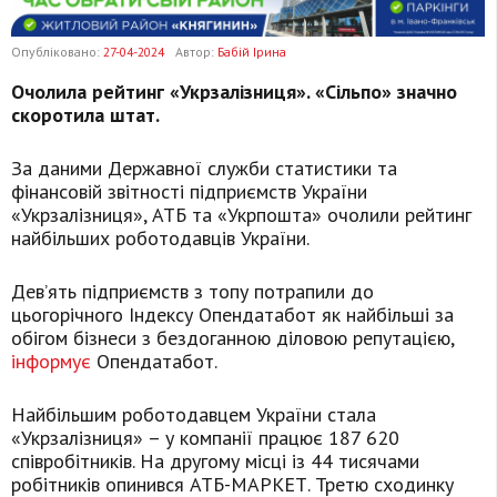
Опубліковано:
27-04-2024
Автор:
Бабій Ірина
Очолила рейтинг «Укрзалізниця». «Сільпо» значно
скоротила штат.
За даними Державної служби статистики та
фінансовій звітності підприємств України
«Укрзалізниця», АТБ та «Укрпошта» очолили рейтинг
найбільших роботодавців України.
Дев’ять підприємств з топу потрапили до
цьогорічного Індексу Опендатабот як найбільші за
обігом бізнеси з бездоганною діловою репутацією,
інформує
Опендатабот.
Найбільшим роботодавцем України стала
«Укрзалізниця» – у компанії працює 187 620
співробітників. На другому місці із 44 тисячами
робітників опинився АТБ-МАРКЕТ. Третю сходинку