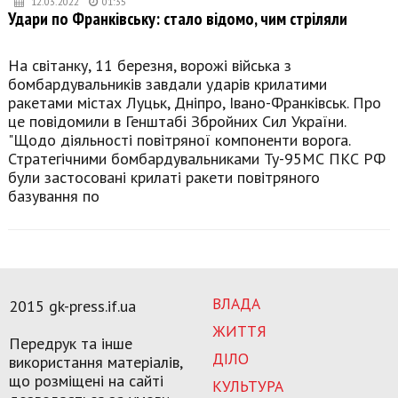
12.03.2022
01:35
Удари по Франківську: стало відомо, чим стріляли
На світанку, 11 березня, ворожі війська з
бомбардувальників завдали ударів крилатими
ракетами містах Луцьк, Дніпро, Івано-Франківськ. Про
це повідомили в Генштабі Збройних Сил України.
"Щодо діяльності повітряної компоненти ворога.
Стратегічними бомбардувальниками Ту-95МС ПКС РФ
були застосовані крилаті ракети повітряного
базування по
ВЛАДА
2015 gk-press.if.ua
ЖИТТЯ
Передрук та інше
ДІЛО
використання матеріалів,
що розміщені на сайті
КУЛЬТУРА