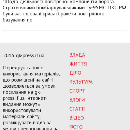
"Щодо діяльності повітряної компоненти ворога.
Стратегічними бомбардувальниками Ту-95МС ПКС РФ
були застосовані крилаті ракети повітряного
базування по
ВЛАДА
2015 gk-press.if.ua
ЖИТТЯ
Передрук та інше
ДІЛО
використання матеріалів,
що розміщені на сайті
КУЛЬТУРА
дозволяється за умови
СПОРТ
посилання на gk-
press.if.ua Інтернет-
БЛОГИ
видання можуть
СТАТТІ
використовувати
матеріали сайту,
ВІДЕО
розміщувати відео за
ФОТО
умови гіперпосилання на