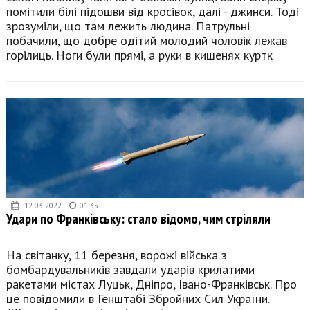
помітили білі підошви від кросівок, далі - джинси. Тоді
зрозуміли, що там лежить людина. Патрульні
побачили, що добре одітий молодий чоловік лежав
горілиць. Ноги були прямі, а руки в кишенях куртк
12.03.2022
01:35
Удари по Франківську: стало відомо, чим стріляли
На світанку, 11 березня, ворожі війська з
бомбардувальників завдали ударів крилатими
ракетами містах Луцьк, Дніпро, Івано-Франківськ. Про
це повідомили в Генштабі Збройних Сил України.