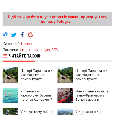
Щоб завжди бути в курсі останніх новин -
приєднуйтесь
до нас у Telegram
!
Категорії:
Новини
Помічено:
смерть
,
викладач
,
ВПУ
ЧИТАЙТЕ ТАКОЖ:
На горі Парашка під
На горі Парашка під
час сходження
час сходження
помер турист
помер турист
У Рівному в
Жінка з деменцією в
каркасному басейні
Івано-Франківську
потонув однорічний
10 днів жила в
хлопчик
квартирі з померлим
чоловіком
У Калуському районі
У Карпатах під час