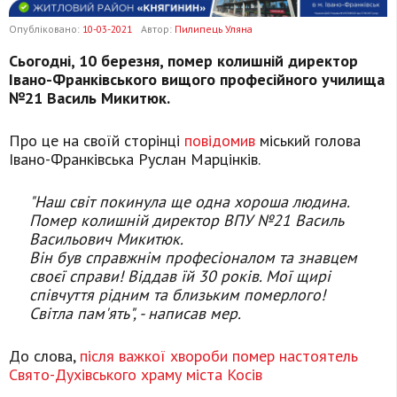
Опубліковано:
10-03-2021
Автор:
Пилипець Уляна
Сьогодні, 10 березня, помер колишній директор
Івано-Франківського вищого професійного училища
№21 Василь Микитюк.
Про це на своїй сторінці
повідомив
міський голова
Івано-Франківська Руслан Марцінків.
"Наш світ покинула ще одна хороша людина.
Помер колишній директор ВПУ №21 Василь
Васильович Микитюк.
Він був справжнім професіоналом та знавцем
своєї справи! Віддав їй 30 років. Мої щирі
співчуття рідним та близьким померлого!
Світла пам'ять", - написав мер.
До слова,
після важкої хвороби помер настоятель
Свято-Духівського храму міста Косів