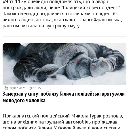
«Чат 112» очевидці повідомляють, що в аварії
постраждали люди, пише "Галицький кореспондент".
Також очевидці поділилися світлинами та відео. Як
видно з відео, автівка, яка їхала з Івано-Франківська,
раптом виїхала на зустрічну смугу
09.02.2021
13:25
Замерзав у снігу: поблизу Галича поліцейські врятували
молодого чоловіка
Прикарпатський поліцейський Микола Гурак розповів,
що на вихідних патрульний автомобіль проїжджав
селом поблизу Галича. У боковій вулиці вони спершу