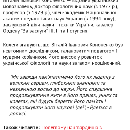
Віталій Іванович Кононенко — відомий український
мовознавець, доктор філологічних наук (з 1977 р.),
професор (з 1979 р.), член-академік Національної
академії педагогічних наук України (з 1994 року),
заслужений діяч науки і техніки України, кавалер
Ордену “За заслуги” ІІІ, ІІ та І ступеня.
Колеги згадують, що Віталій Іванович Кононенко був
невтомним дослідником, талановитим педагогом і
мудрим керівником. Його внесок у розвиток
української філології та науки загалом неоціненний.
"Ми завжди пам’ятатимемо його як людину з
великим серцем, глибокими знаннями та
незламною волею до науки. Його спадщина
продовжуватиме жити в його працях, учнях та
колегах, які будуть берегти його пам’ять і
продовжувати його наукові ідеї", - йдеться в
дописі.
Також читайте:
Полеглому нацгвардійцю з