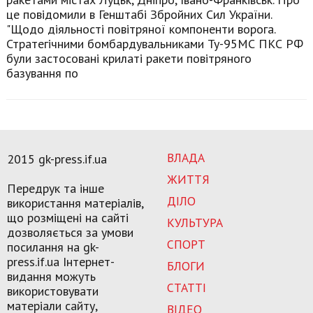
це повідомили в Генштабі Збройних Сил України.
"Щодо діяльності повітряної компоненти ворога.
Стратегічними бомбардувальниками Ту-95МС ПКС РФ
були застосовані крилаті ракети повітряного
базування по
ВЛАДА
2015 gk-press.if.ua
ЖИТТЯ
Передрук та інше
ДІЛО
використання матеріалів,
що розміщені на сайті
КУЛЬТУРА
дозволяється за умови
СПОРТ
посилання на gk-
press.if.ua Інтернет-
БЛОГИ
видання можуть
СТАТТІ
використовувати
матеріали сайту,
ВІДЕО