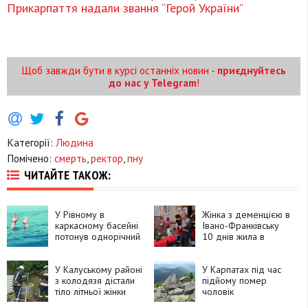
Прикарпаття надали звання “Герой України”
Щоб завжди бути в курсі останніх новин -
приєднуйтесь
до нас у Telegram
!
Категорії:
Людина
Помічено:
смерть
,
ректор
,
пну
ЧИТАЙТЕ ТАКОЖ:
У Рівному в
Жінка з деменцією в
каркасному басейні
Івано-Франківську
потонув однорічний
10 днів жила в
хлопчик
квартирі з померлим
чоловіком
У Калуському районі
У Карпатах під час
з колодязя дістали
підйому помер
тіло літньої жінки
чоловік