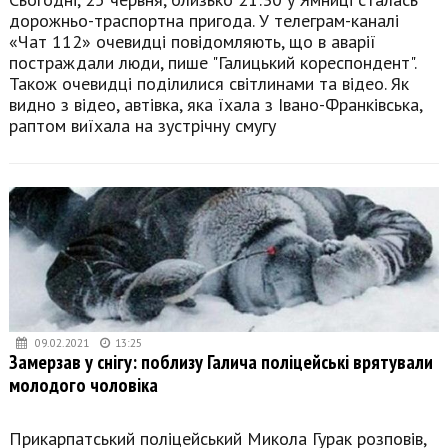
дорожньо-траспортна пригода. У телеграм-каналі
«Чат 112» очевидці повідомляють, що в аварії
постраждали люди, пише "Галицький кореспондент".
Також очевидці поділилися світлинами та відео. Як
видно з відео, автівка, яка їхала з Івано-Франківська,
раптом виїхала на зустрічну смугу
09.02.2021
13:25
Замерзав у снігу: поблизу Галича поліцейські врятували
молодого чоловіка
Прикарпатський поліцейський Микола Гурак розповів,