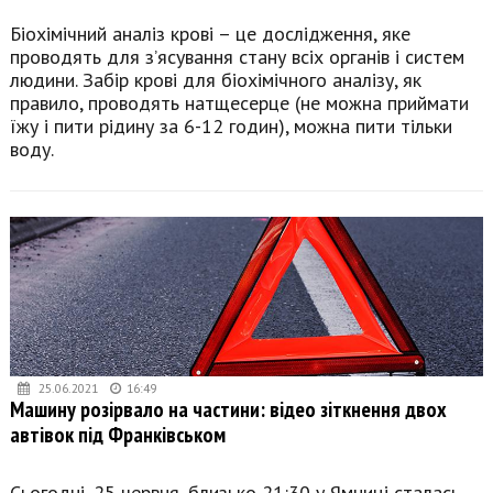
Біохімічний аналіз крові – це дослідження, яке
проводять для з’ясування стану всіх органів і систем
людини. Забір крові для біохімічного аналізу, як
правило, проводять натщесерце (не можна приймати
їжу і пити рідину за 6-12 годин), можна пити тільки
воду.
25.06.2021
16:49
Машину розірвало на частини: відео зіткнення двох
автівок під Франківськом
Сьогодні, 25 червня, близько 21:30 у Ямниці сталась