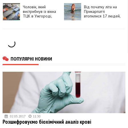
Чоловік, який
Від початку літа на
вистрибнув із вікна
Прикарпатті
ТЦК в Ужгороді,
втопилися 17 людей,
помер у лікарні
серед них — троє
підлітків
ПОПУЛЯРНІ НОВИНИ
02.05.2017
11:30
Розшифровуємо біохімічний аналіз крові