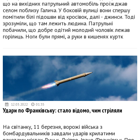
що на вихідних патрульний автомобіль проїжджав
селом поблизу Галича. У боковій вулиці вони спершу
помітили білі підошви від кросівок, далі - джинси. Тоді
зрозуміли, що там лежить людина. Патрульні
побачили, що добре одітий молодий чоловік лежав
горілиць. Ноги були прямі, а руки в кишенях куртк
12.03.2022
01:35
Удари по Франківську: стало відомо, чим стріляли
На світанку, 11 березня, ворожі війська з
бомбардувальників завдали ударів крилатими
ракетами містах Луцьк, Дніпро, Івано-Франківськ. Про