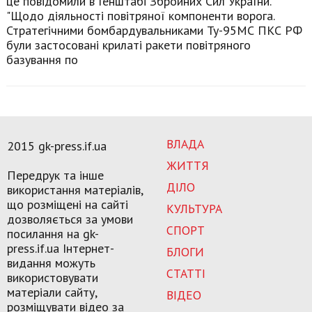
це повідомили в Генштабі Збройних Сил України.
"Щодо діяльності повітряної компоненти ворога.
Стратегічними бомбардувальниками Ту-95МС ПКС РФ
були застосовані крилаті ракети повітряного
базування по
ВЛАДА
2015 gk-press.if.ua
ЖИТТЯ
Передрук та інше
ДІЛО
використання матеріалів,
що розміщені на сайті
КУЛЬТУРА
дозволяється за умови
СПОРТ
посилання на gk-
press.if.ua Інтернет-
БЛОГИ
видання можуть
СТАТТІ
використовувати
матеріали сайту,
ВІДЕО
розміщувати відео за