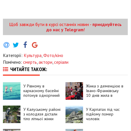
Щоб завжди бути в курсі останніх новин -
приєднуйтесь
до нас у Telegram
!
Категорії:
Культура
,
Фото/кіно
Помічено:
смерть
,
актори
,
серіали
ЧИТАЙТЕ ТАКОЖ:
У Рівному в
Жінка з деменцією в
каркасному басейні
Івано-Франківську
потонув однорічний
10 днів жила в
хлопчик
квартирі з померлим
чоловіком
У Калуському районі
У Карпатах під час
з колодязя дістали
підйому помер
тіло літньої жінки
чоловік