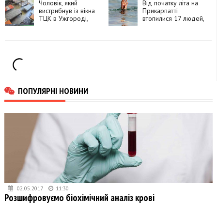
Чоловік, який
Від початку літа на
вистрибнув із вікна
Прикарпатті
ТЦК в Ужгороді,
втопилися 17 людей,
помер у лікарні
серед них — троє
підлітків
ПОПУЛЯРНІ НОВИНИ
02.05.2017
11:30
Розшифровуємо біохімічний аналіз крові