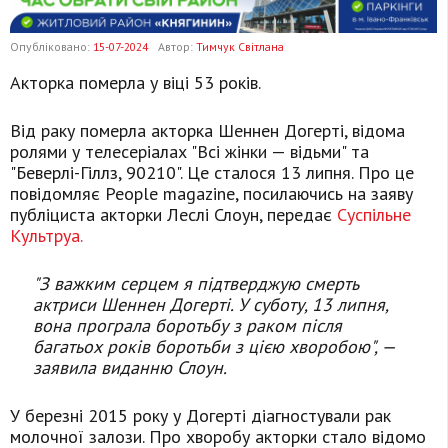
Опубліковано:
15-07-2024
Автор:
Тимчук Світлана
Акторка померла у віці 53 років.
Від раку померла акторка Шеннен Догерті, відома
ролями у телесеріалах "Всі жінки — відьми" та
"Беверлі-Гіллз, 90210". Це сталося 13 липня. Про це
повідомляє People magazine, посилаючись на заяву
публіциста акторки Леслі Слоун, передає
Суспільне
Культруа.
"З важким серцем я підтверджую смерть
актриси Шеннен Догерті. У суботу, 13 липня,
вона програла боротьбу з раком після
багатьох років боротьби з цією хворобою", —
заявила виданню Слоун.
У березні 2015 року у Догерті діагностували рак
молочної залози. Про хворобу акторки стало відомо