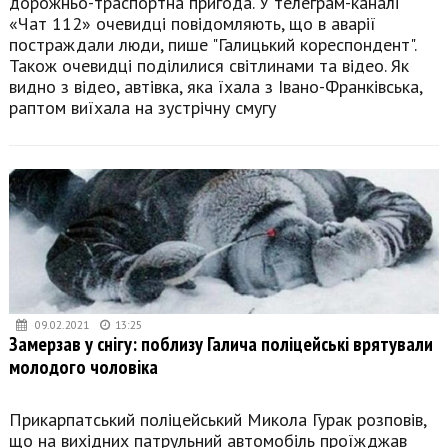
дорожньо-траспортна пригода. У телеграм-каналі
«Чат 112» очевидці повідомляють, що в аварії
постраждали люди, пише "Галицький кореспондент".
Також очевидці поділилися світлинами та відео. Як
видно з відео, автівка, яка їхала з Івано-Франківська,
раптом виїхала на зустрічну смугу
09.02.2021
13:25
Замерзав у снігу: поблизу Галича поліцейські врятували
молодого чоловіка
Прикарпатський поліцейський Микола Гурак розповів,
що на вихідних патрульний автомобіль проїжджав