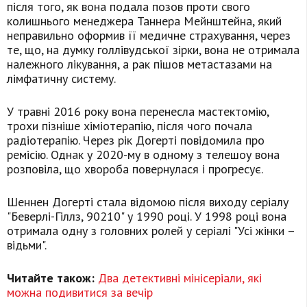
після того, як вона подала позов проти свого
колишнього менеджера Таннера Мейнштейна, який
неправильно оформив її медичне страхування, через
те, що, на думку голлівудської зірки, вона не отримала
належного лікування, а рак пішов метастазами на
лімфатичну систему.
У травні 2016 року вона перенесла мастектомію,
трохи пізніше хіміотерапію, після чого почала
радіотерапію. Через рік Догерті повідомила про
ремісію. Однак у 2020-му в одному з телешоу вона
розповіла, що хвороба повернулася і прогресує.
Шеннен Догерті стала відомою після виходу серіалу
"Беверлі-Гіллз, 90210" у 1990 році. У 1998 році вона
отримала одну з головних ролей у серіалі "Усі жінки –
відьми".
Читайте також:
Два детективні мінісеріали, які
можна подивитися за вечір