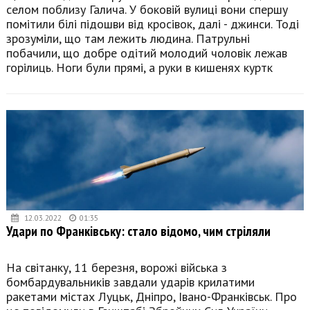
селом поблизу Галича. У боковій вулиці вони спершу
помітили білі підошви від кросівок, далі - джинси. Тоді
зрозуміли, що там лежить людина. Патрульні
побачили, що добре одітий молодий чоловік лежав
горілиць. Ноги були прямі, а руки в кишенях куртк
12.03.2022
01:35
Удари по Франківську: стало відомо, чим стріляли
На світанку, 11 березня, ворожі війська з
бомбардувальників завдали ударів крилатими
ракетами містах Луцьк, Дніпро, Івано-Франківськ. Про