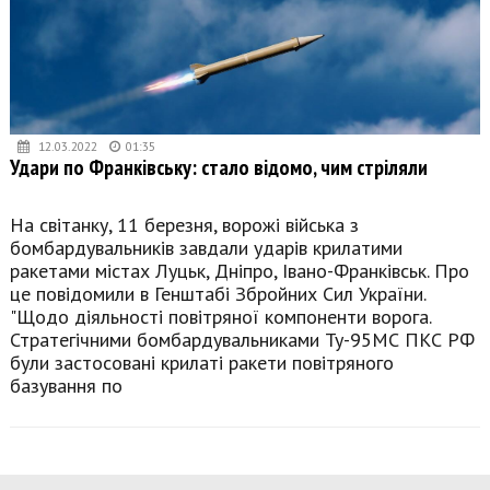
12.03.2022
01:35
Удари по Франківську: стало відомо, чим стріляли
На світанку, 11 березня, ворожі війська з
бомбардувальників завдали ударів крилатими
ракетами містах Луцьк, Дніпро, Івано-Франківськ. Про
це повідомили в Генштабі Збройних Сил України.
"Щодо діяльності повітряної компоненти ворога.
Стратегічними бомбардувальниками Ту-95МС ПКС РФ
були застосовані крилаті ракети повітряного
базування по