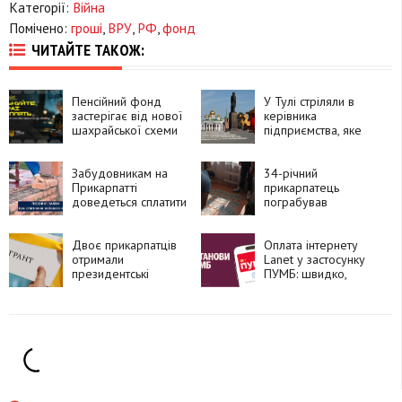
Категорії:
Війна
Помічено:
гроші
,
ВРУ
,
РФ
,
фонд
ЧИТАЙТЕ ТАКОЖ:
Пенсійний фонд
У Тулі стріляли в
застерігає від нової
керівника
шахрайської схеми
підприємства, яке
виробляє
безпілотники
Забудовникам на
34-річний
Прикарпатті
прикарпатець
доведеться сплатити
пограбував
понад 13 мільйонів
колишню вчительку
гривень пайових
на 1,3 мільйона
внесків
Двоє прикарпатців
гривень
Оплата інтернету
отримали
Lanet у застосунку
президентські
ПУМБ: швидко,
гранти
зручно та без комісії