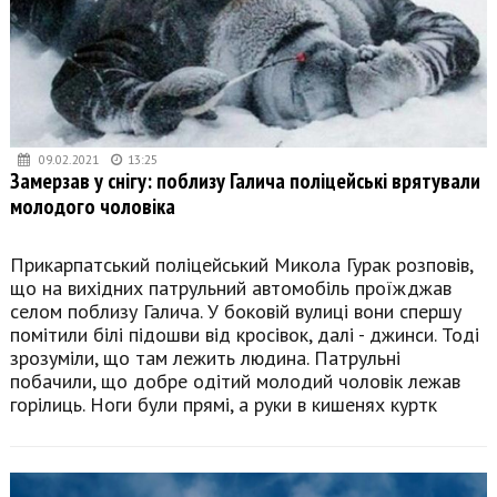
09.02.2021
13:25
Замерзав у снігу: поблизу Галича поліцейські врятували
молодого чоловіка
Прикарпатський поліцейський Микола Гурак розповів,
що на вихідних патрульний автомобіль проїжджав
селом поблизу Галича. У боковій вулиці вони спершу
помітили білі підошви від кросівок, далі - джинси. Тоді
зрозуміли, що там лежить людина. Патрульні
побачили, що добре одітий молодий чоловік лежав
горілиць. Ноги були прямі, а руки в кишенях куртк