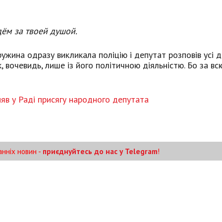
дём за твоей душой.
ружина одразу викликала поліцію і депутат розповів усі д
 вочевидь, лише із його політичною діяльністю. Бо за вс
няв у Раді присягу народного депутата
анніх новин -
приєднуйтесь до нас у Telegram
!