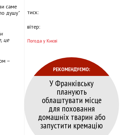
зи саме
тиск:
"по душу"
вітер:
ін
, це
Погода у Києві
ом –
РЕКОМЕНДУЄМО:
У Франківську
планують
облаштувати місце
для поховання
домашніх тварин або
запустити кремацію