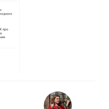
а»
ародного
К про
та
дним