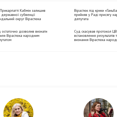
Прикарпатті Кабмін залишив
Вірастюк під крики «Ганьб
 державної субвенції
прийняв у Раді присягу н
ндальний округ Вірастюка
депутата
 остаточно дозволив визнати
Суд скасував протокол ЦВ
иля Вірастюка народним
встановлення результатів 
путатом
визнання Вірастюка наро
депутатом