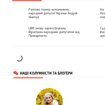
Раптово помер коломиянин,
На 
народний депутат України Андрій
без
Іванчук
ска
ЦВК знову зареєструвала
Суд
Вірастюка народним депутатом від
Вас
Прикарпаття
де
НАШІ КОЛУМНІСТИ ТА БЛОГЕРИ