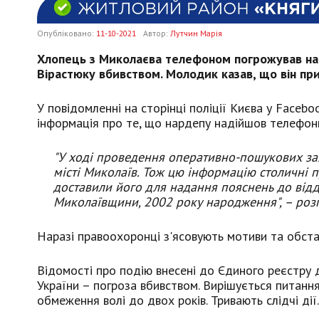
Опубліковано:
11-10-2021
Автор:
Лутчин Марія
Хлопець з Миколаєва телефоном погрожував нар
Вірастюку вбивством. Молодик казав, що він при
У повідомленні на сторінці поліції Києва у Facebo
інформація про те, що нардепу надійшов телефон
"У ході проведення оперативно-пошукових зах
місті Миколаїв. Тож цю інформацію столичні 
доставили його для надання пояснень до відд
Миколаївщини, 2002 року народження", – розпо
Наразі правоохоронці з'ясовують мотиви та обста
Відомості про подію внесені до Єдиного реєстру д
України – погроза вбивством. Вирішується питан
обмеження волі до двох років. Тривають слідчі дії.