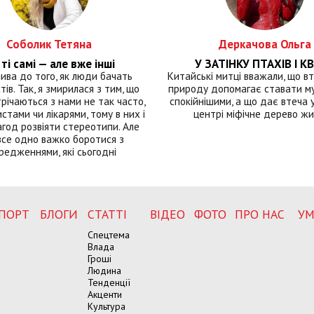
Соболик Тетяна
Деркачова Ольга
ті самі — але вже інші
У ЗАТІНКУ ПТАХІВ І КВ
лива до того, як люди бачать
Китайські митці вважали, що вт
тів. Так, я змирилася з тим, що
природу допомагає ставати м
річаються з нами не так часто,
спокійнішими, а що дає втеча у 
истами чи лікарями, тому в них і
центрі міфічне дерево ж
год розвіяти стереотипи. Але
все одно важко боротися з
редженнями, які сьогодні
ПОРТ
БЛОГИ
СТАТТІ
ВІДЕО
ФОТО
ПРО НАС
УМ
Спецтема
Влада
Гроші
Людина
Тенденції
Акценти
Культура