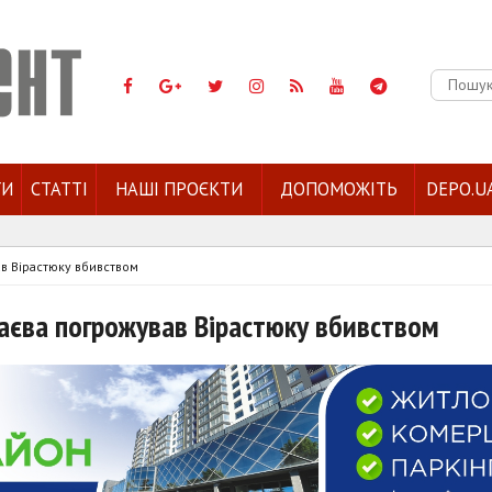
Пошук:
ГИ
СТАТТІ
НАШІ ПРОЄКТИ
ДОПОМОЖІТЬ
DEPO.U
в Вірастюку вбивством
аєва погрожував Вірастюку вбивством