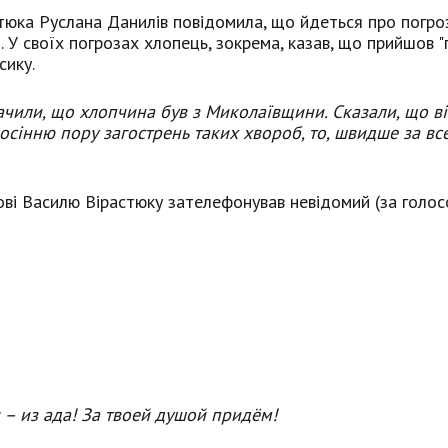
тюка Руслана Данилів повідомила, що йдеться про погро
. У своїх погрозах хлопець, зокрема, казав, що прийшов 
сику.
ачили, що хлопчина був з Миколаївщини. Сказали, що в
осінню пору загострень таких хвороб, то, швидше за все
ві Василю Вірастюку зателефонував невідомий (за голос
 – из ада! За твоей душой придём!