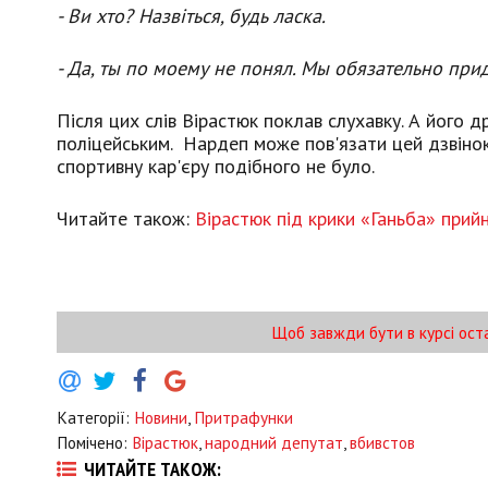
- Ви хто? Назвіться, будь ласка.
- Да, ты по моему не понял. Мы обязательно при
Після цих слів Вірастюк поклав слухавку. А його д
поліцейським. Нардеп може пов'язати цей дзвінок,
спортивну кар'єру подібного не було.
Читайте також:
Вірастюк під крики «Ганьба» прий
Щоб завжди бути в курсі ост
Категорії:
Новини
,
Притрафунки
Помічено:
Вірастюк
,
народний депутат
,
вбивстов
ЧИТАЙТЕ ТАКОЖ: