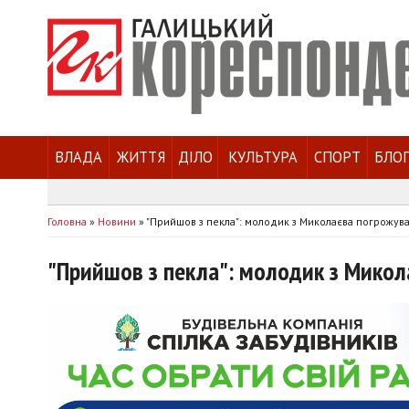
ВЛАДА
ЖИТТЯ
ДІЛО
КУЛЬТУРА
СПОРТ
БЛО
Головна
»
Новини
»
"Прийшов з пекла": молодик з Миколаєва погрожува
"Прийшов з пекла": молодик з Микол