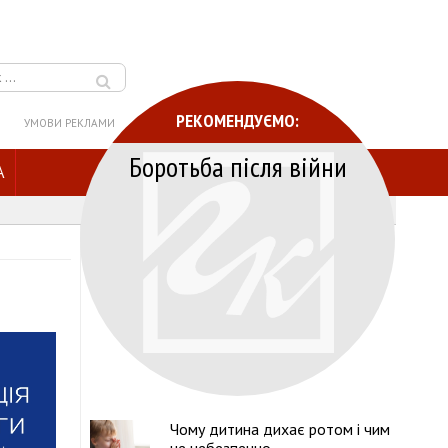
РЕКОМЕНДУЄМО:
УМОВИ РЕКЛАМИ
Боротьба після війни
A
Чому дитина дихає ротом і чим