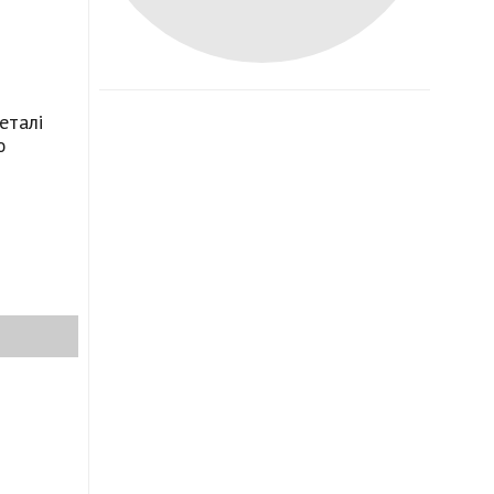
еталі
ю