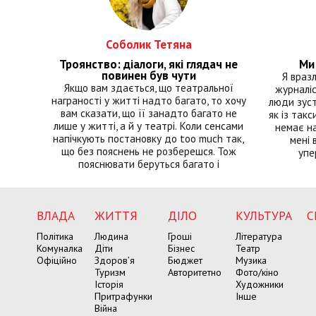
Соболик Тетяна
Троянство: діалоги, які глядач не
Ми 
повинен був чути
Я враз
Якщо вам здається, що театральної
журналіс
награності у житті надто багато, то хочу
люди зуст
вам сказати, що її занадто багато не
як із такс
лише у житті, а й у театрі. Коли сенсами
немає на
напічкують постановку до too much так,
мені 
що без пояснень не розберешся. Тож
упе
пояснювати беруться багато і
ВЛАДА
ЖИТТЯ
ДІЛО
КУЛЬТУРА
С
Політика
Людина
Гроші
Література
Комуналка
Діти
Бізнес
Театр
Офіційно
Здоров’я
Бюджет
Музика
Туризм
Авторитетно
Фото/кіно
Історія
Художники
Притрафунки
Інше
Війна