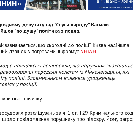
одному депутату від "Слуги народу" Василю
йшов "по душу" політика з пекла.
ok зазначається, що сьогодні до поліції Києва надійшла
ний дзвінок з погрозами, інформує
УНІАН.
одів поліцейські встановили, що порушник знаходитьс
правоохоронці передали колегам із Миколаївщини, які
ілу поліції. Зловмисником виявився уродженець
віли у поліції.
вини цього вчинку.
осудових розслідувань за ч. 1 ст. 129 Кримінального ко
ня щодо повідомлення порушнику про підозру. Йому загр