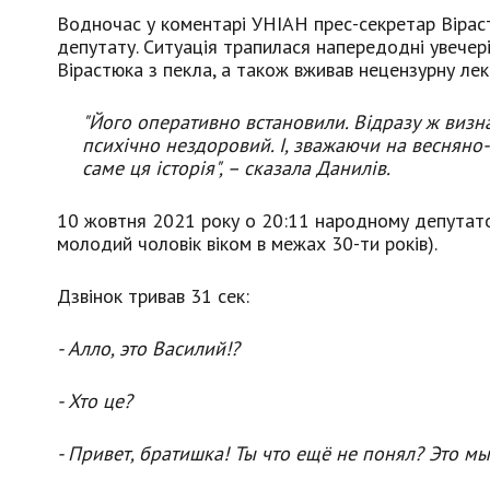
Водночас у коментарі УНІАН прес-секретар Вірас
депутату. Ситуація трапилася напередодні увечері
Вірастюка з пекла, а також вживав нецензурну лек
"Його оперативно встановили. Відразу ж визн
психічно нездоровий. І, зважаючи на весняно-
саме ця історія", – сказала Данилів.
10 жовтня 2021 року о 20:11 народному депутато
молодий чоловік віком в межах 30-ти років).
Дзвінок тривав 31 сек:
- Алло, это Василий!?
- Хто це?
- Привет, братишка! Ты что ещё не понял? Это мы