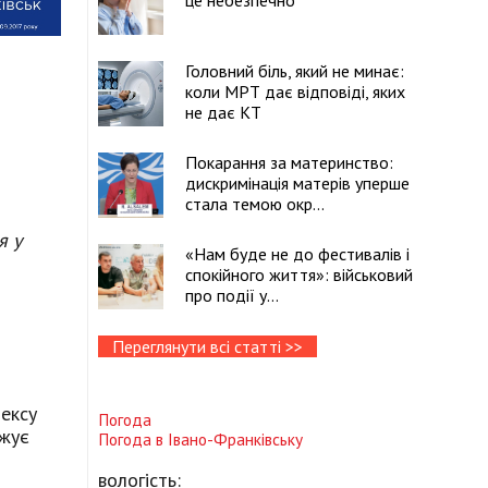
це небезпечно
Головний біль, який не минає:
коли МРТ дає відповіді, яких
не дає КТ
Покарання за материнство:
дискримінація матерів уперше
стала темою окр...
я у
«Нам буде не до фестивалів і
спокійного життя»: військовий
про події у...
Переглянути всі статті >>
дексу
Погода
ожує
Погода в
Івано-Франківську
вологість: