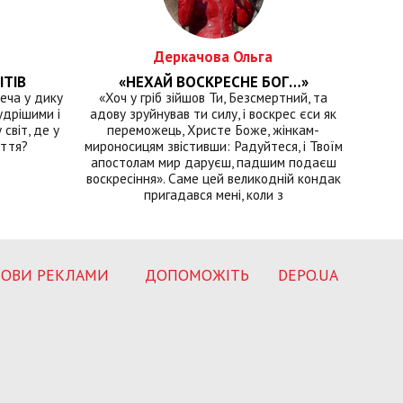
Деркачова Ольга
ІТІВ
«НЕХАЙ ВОСКРЕСНЕ БОГ…»
еча у дику
«Хоч у гріб зійшов Ти, Безсмертний, та
удрішими і
адову зруйнував ти силу, і воскрес єси як
світ, де у
переможець, Христе Боже, жінкам-
иття?
мироносицям звістивши: Радуйтеся, і Твоїм
апостолам мир даруєш, падшим подаєш
воскресіння». Саме цей великодній кондак
пригадався мені, коли з
ОВИ РЕКЛАМИ
ДОПОМОЖІТЬ
DEPO.UA