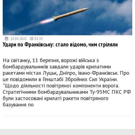
12.03.2022
01:35
Удари по Франківську: стало відомо, чим стріляли
На світанку, 11 березня, ворожі війська з
бомбардувальників завдали ударів крилатими
ракетами містах Луцьк, Дніпро, Івано-Франківськ. Про
це повідомили в Генштабі Збройних Сил України.
"Щодо діяльності повітряної компоненти ворога.
Стратегічними бомбардувальниками Ту-95МС ПКС РФ
були застосовані крилаті ракети повітряного
базування по