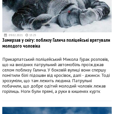
09.02.2021
13:25
Замерзав у снігу: поблизу Галича поліцейські врятували
молодого чоловіка
Прикарпатський поліцейський Микола Гурак розповів,
що на вихідних патрульний автомобіль проїжджав
селом поблизу Галича. У боковій вулиці вони спершу
помітили білі підошви від кросівок, далі - джинси. Тоді
зрозуміли, що там лежить людина. Патрульні
побачили, що добре одітий молодий чоловік лежав
горілиць. Ноги були прямі, а руки в кишенях куртк