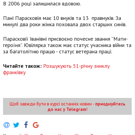
В 2006 році залишилася вдовою.
Пані Парасковія має 10 внуків та 13 правнуків. За
минулі два роки жінка поховала двох старших синів.
Парасковії Іванівні присвоєно почесне звання “Мати-
героїня”. Ювілярка також має статус учасника війни та
за багатолітню працю - статус ветерана праці.
Читайте також:
Розшукують 51-річну зниклу
франківку
Щоб завжди бути в курсі останніх новин -
приєднуйтесь
до нас у Telegram
!