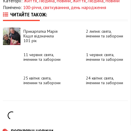
Категорії:
Життя
,
Людина
,
Новини
,
Життя
,
Людина
,
Новини
Помічено:
100-річчя
,
святкуванння
,
день народження
ЧИТАЙТЕ ТАКОЖ:
Прикарпатка Марія
2 липня: свята,
Кіцул відзначила
іменини та заборони
101 рік
11 червня: свята,
1 червня: свята,
іменини та заборони
іменини та заборони
25 квітня: свята,
24 квітня: свята,
іменини та заборони
іменини та заборони
ПОПУЛЯРНІ НОВИНИ