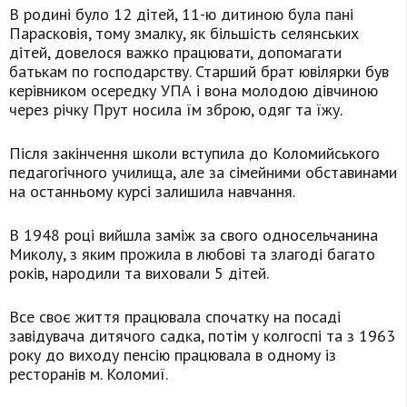
В родині було 12 дітей, 11-ю дитиною була пані
Парасковія, тому змалку, як більшість селянських
дітей, довелося важко працювати, допомагати
батькам по господарству. Старший брат ювілярки був
керівником осередку УПА і вона молодою дівчиною
через річку Прут носила їм зброю, одяг та їжу.
Після закінчення школи вступила до Коломийського
педагогічного училища, але за сімейними обставинами
на останньому курсі залишила навчання.
В 1948 році вийшла заміж за свого односельчанина
Миколу, з яким прожила в любові та злагоді багато
років, народили та виховали 5 дітей.
Все своє життя працювала спочатку на посаді
завідувача дитячого садка, потім у колгоспі та з 1963
року до виходу пенсію працювала в одному із
ресторанів м. Коломиї.