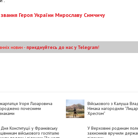
".
 звання Героя України Мирославу Симчичу
анніх новин -
приєднуйтесь до нас у Telegram
!
карпатця Ігоря Лазаровича
Військового з Калуша Вла
городжено почесними
Німака нагородили “Лицар
знаками
Хрестом”
Дня Конституції у Франківську
У Верховині родинам пол
цівникам військового госпіталю
захисників вручили держа