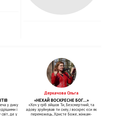
Деркачова Ольга
ІТІВ
«НЕХАЙ ВОСКРЕСНЕ БОГ…»
еча у дику
«Хоч у гріб зійшов Ти, Безсмертний, та
удрішими і
адову зруйнував ти силу, і воскрес єси як
світ, де у
переможець, Христе Боже, жінкам-