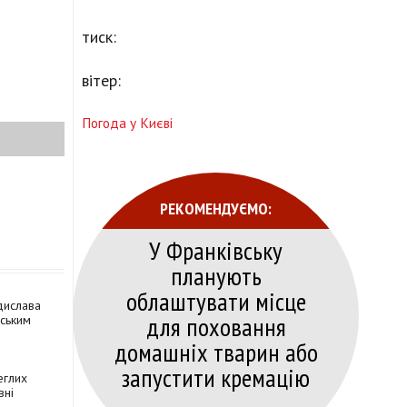
тиск:
вітер:
Погода у Києві
РЕКОМЕНДУЄМО:
У Франківську
планують
облаштувати місце
дислава
для поховання
ським
домашніх тварин або
запустити кремацію
еглих
вні