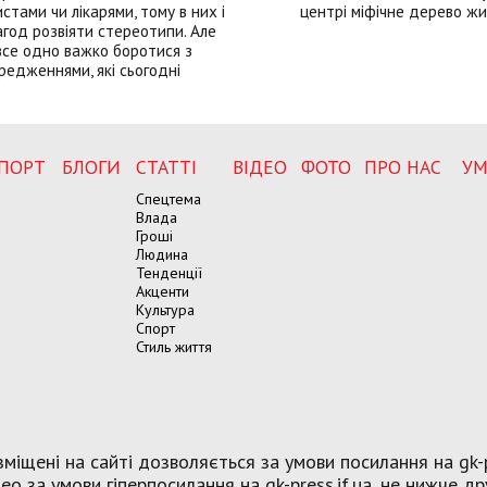
истами чи лікарями, тому в них і
центрі міфічне дерево ж
год розвіяти стереотипи. Але
все одно важко боротися з
редженнями, які сьогодні
ПОРТ
БЛОГИ
СТАТТІ
ВІДЕО
ФОТО
ПРО НАС
УМ
Спецтема
Влада
Гроші
Людина
Тенденції
Акценти
Культура
Спорт
Стиль життя
міщені на сайті дозволяється за умови посилання на gk-p
о за умови гіперпосилання на gk-press.if.ua, не нижче др