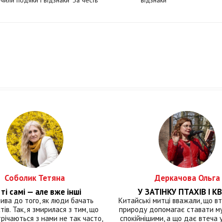
чили подяки і відзнаки "За честь
відзнаки
витягу"
Соболик Тетяна
Деркачова Ольга
ті самі — але вже інші
У ЗАТІНКУ ПТАХІВ І КВ
лива до того, як люди бачать
Китайські митці вважали, що вт
тів. Так, я змирилася з тим, що
природу допомагає ставати м
річаються з нами не так часто,
спокійнішими, а що дає втеча у 