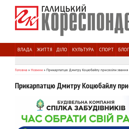
ВЛАДА
ЖИТТЯ
ДІЛО
КУЛЬТУРА
СПОРТ
БЛО
Головна
»
Новини
»
Прикарпатцю Дмитру Коцюбайлу присвоїли звання 
Прикарпатцю Дмитру Коцюбайлу прис