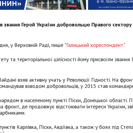
в звання Герой України добровольцю Правого сектор
дня, у Верховній Раді, пише "
Галицький кореспондент
".
тету та територіальної цілісності йому присвоїли звання 
айдані взяв активну учать у Революції Гідності. На фронт
 командував взводом добровольців, у 2015 став командир
арядом в населеному пункті Піски, Донецької області. П
 на фронт, де продовжує відстоювати інтереси України, зв
гарбниками.
нктів Карлівка, Піски, Авдіївка, а також у боях під Степ