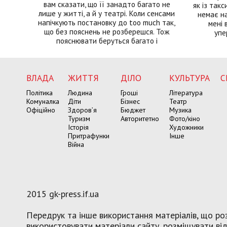
вам сказати, що її занадто багато не
як із такс
лише у житті, а й у театрі. Коли сенсами
немає на
напічкують постановку до too much так,
мені 
що без пояснень не розберешся. Тож
упе
пояснювати беруться багато і
ВЛАДА
ЖИТТЯ
ДІЛО
КУЛЬТУРА
С
Політика
Людина
Гроші
Література
Комуналка
Діти
Бізнес
Театр
Офіційно
Здоров’я
Бюджет
Музика
Туризм
Авторитетно
Фото/кіно
Історія
Художники
Притрафунки
Інше
Війна
2015 gk-press.if.ua
Передрук та інше використання матеріалів, що роз
використовувати матеріали сайту, розміщувати віде