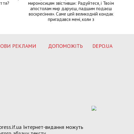
иття?
мироносицям звістивши: Радуйтеся, і Твоїм
апостолам мир даруєш, падшим подаєш
воскресіння». Саме цей великодній кондак
пригадався мені, коли з
ОВИ РЕКЛАМИ
ДОПОМОЖІТЬ
DEPO.UA
ress.if.ua Інтернет-видання можуть
угого абзацу тексту.