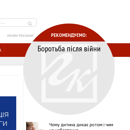
РЕКОМЕНДУЄМО:
УМОВИ РЕКЛАМИ
Боротьба після війни
A
Чому дитина дихає ротом і чим