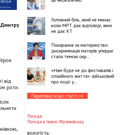
це небезпечно
Головний біль, який не минає:
у Дмитру
коли МРТ дає відповіді, яких
не дає КТ
Покарання за материнство:
дискримінація матерів уперше
стала темою окр...
Героя
«Нам буде не до фестивалів і
спокійного життя»: військовий
і від
про події у...
ом роти.
Переглянути всі статті >>
ісля
ільняти
Погода
Погода в
Івано-Франківську
анівкою,
вологість: