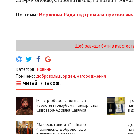
Савур-Могилою, Старогнатівкою, на позиції "Алмази
До теми:
Верховна Рада підтримала присвоєння
Щоб завжди бути в курсі ост
Категорії:
Новини
Помічено:
добровольці
,
орден
,
нагородження
ЧИТАЙТЕ ТАКОЖ:
Міністр оборони відзначив
При
«Золотим тризубом» прикарпатця
на
Світозара-Адріана Савчука
від
“За честь і звитягу”: в Івано-
До 
Франківську добровольців
пра