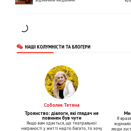
відзначили медалями
вру
і з
НАШІ КОЛУМНІСТИ ТА БЛОГЕРИ
Соболик Тетяна
Троянство: діалоги, які глядач не
Ми 
повинен був чути
Я враз
Якщо вам здається, що театральної
журналіс
награності у житті надто багато, то хочу
люди зуст