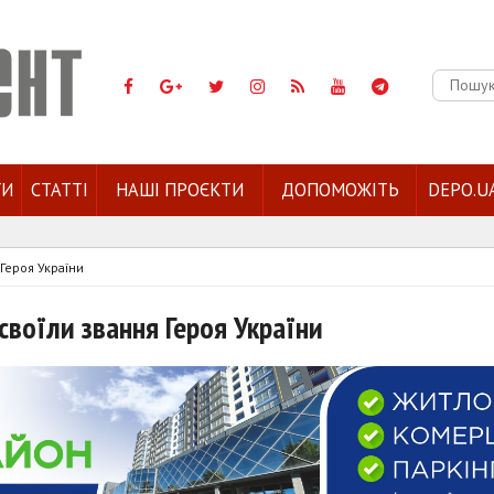
Пошук:
ГИ
СТАТТІ
НАШІ ПРОЄКТИ
ДОПОМОЖІТЬ
DEPO.U
Героя України
воїли звання Героя України