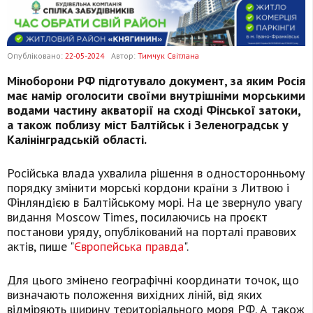
Опубліковано:
22-05-2024
Автор:
Тимчук Світлана
Міноборони РФ підготувало документ, за яким Росія
має намір оголосити своїми внутрішніми морськими
водами частину акваторії на сході Фінської затоки,
а також поблизу міст Балтійськ і Зеленоградськ у
Калінінградській області.
Російська влада ухвалила рішення в односторонньому
порядку змінити морські кордони країни з Литвою і
Фінляндією в Балтійському морі. На це звернуло увагу
видання Moscow Times, посилаючись на проєкт
постанови уряду, опублікований на порталі правових
актів, пише "
Європейська правда
".
Для цього змінено географічні координати точок, що
визначають положення вихідних ліній, від яких
відміряють ширину територіального моря РФ. А також