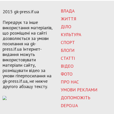
ВЛАДА
2015 gk-press.if.ua
ЖИТТЯ
Передрук та інше
ДІЛО
використання матеріалів,
що розміщені на сайті
КУЛЬТУРА
дозволяється за умови
СПОРТ
посилання на gk-
press.if.ua Інтернет-
БЛОГИ
видання можуть
СТАТТІ
використовувати
матеріали сайту,
ВІДЕО
розміщувати відео за
ФОТО
умови гіперпосилання на
gk-press.if.ua, не нижче
ПРО НАС
другого абзацу тексту.
УМОВИ РЕКЛАМИ
ДОПОМОЖІТЬ
DEPO.UA