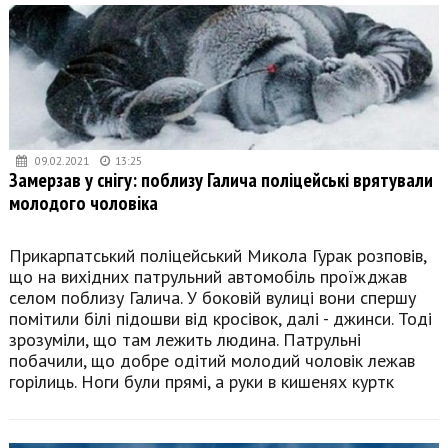
09.02.2021
13:25
Замерзав у снігу: поблизу Галича поліцейські врятували
молодого чоловіка
Прикарпатський поліцейський Микола Гурак розповів,
що на вихідних патрульний автомобіль проїжджав
селом поблизу Галича. У боковій вулиці вони спершу
помітили білі підошви від кросівок, далі - джинси. Тоді
зрозуміли, що там лежить людина. Патрульні
побачили, що добре одітий молодий чоловік лежав
горілиць. Ноги були прямі, а руки в кишенях куртк