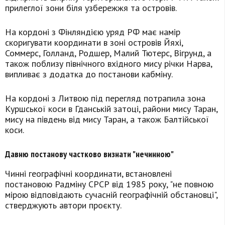
прилеглої зони біля узбережжя та островів.
На кордоні з Фінляндією уряд РФ має намір
скоригувати координати в зоні островів Йяхі,
Соммерс, Голланд, Родшер, Малий Тютерс, Вігрунд, а
також поблизу північного вхідного мису річки Нарва,
випливає з додатка до постанови кабміну.
На кордоні з Литвою під перегляд потрапила зона
Куршської коси в Гданській затоці, райони мису Таран,
мису на південь від мису Таран, а також Балтійської
коси.
Давню постанову частково визнати "нечинною"
Чинні географічні координати, встановлені
постановою Радміну СРСР від 1985 року, "не повною
мірою відповідають сучасній географічній обстановці",
стверджують автори проєкту.