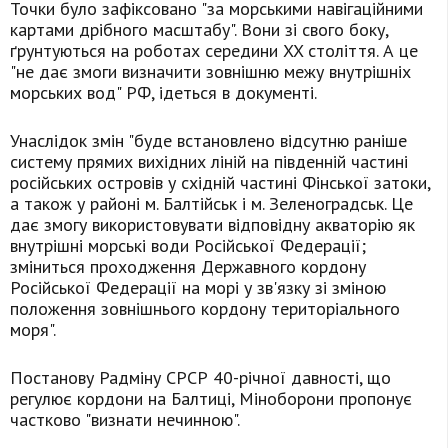
Точки було зафіксовано "за морськими навігаційними
картами дрібного масштабу". Вони зі свого боку,
ґрунтуються на роботах середини XX століття. А це
"не дає змоги визначити зовнішню межу внутрішніх
морських вод" РФ, ідеться в документі.
Унаслідок змін "буде встановлено відсутню раніше
систему прямих вихідних ліній на південній частині
російських островів у східній частині Фінської затоки,
а також у районі м. Балтійськ і м. Зеленоградськ. Це
дає змогу використовувати відповідну акваторію як
внутрішні морські води Російської Федерації;
зміниться проходження Державного кордону
Російської Федерації на морі у зв'язку зі зміною
положення зовнішнього кордону територіального
моря".
Постанову Радміну СРСР 40-річної давності, що
регулює кордони на Балтиці, Міноборони пропонує
частково "визнати нечинною".