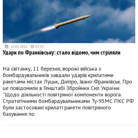
12.03.2022
01:35
Удари по Франківську: стало відомо, чим стріляли
На світанку, 11 березня, ворожі війська з
бомбардувальників завдали ударів крилатими
ракетами містах Луцьк, Дніпро, Івано-Франківськ. Про
це повідомили в Генштабі Збройних Сил України.
"Щодо діяльності повітряної компоненти ворога.
Стратегічними бомбардувальниками Ту-95МС ПКС РФ
були застосовані крилаті ракети повітряного
базування по