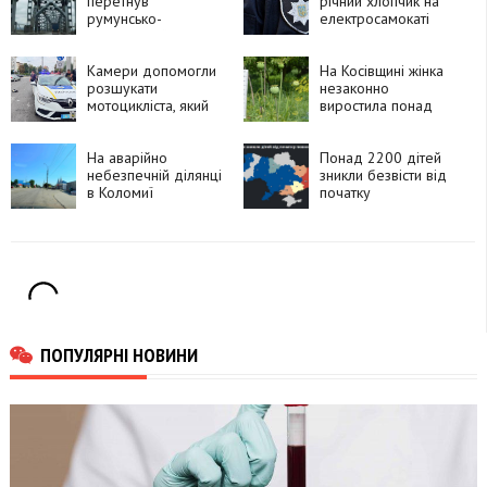
перетнув
річний хлопчик на
румунсько-
електросамокаті
болгарський кордон
потрапив під
і вибухнув
автомобіль
Камери допомогли
На Косівщині жінка
розшукати
незаконно
мотоцикліста, який
виростила понад
утік після ДТП у
270 рослин
Франківську
снотворного маку
На аварійно
Понад 2200 дітей
небезпечній ділянці
зникли безвісти від
в Коломиї
початку
встановлять камеру
повномасштабного
швидкості
вторгнення
ПОПУЛЯРНІ НОВИНИ