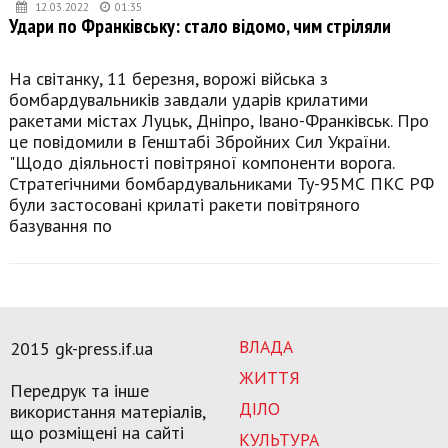
12.03.2022
01:35
Удари по Франківську: стало відомо, чим стріляли
На світанку, 11 березня, ворожі війська з
бомбардувальників завдали ударів крилатими
ракетами містах Луцьк, Дніпро, Івано-Франківськ. Про
це повідомили в Генштабі Збройних Сил України.
"Щодо діяльності повітряної компоненти ворога.
Стратегічними бомбардувальниками Ту-95МС ПКС РФ
були застосовані крилаті ракети повітряного
базування по
ВЛАДА
2015 gk-press.if.ua
ЖИТТЯ
Передрук та інше
ДІЛО
використання матеріалів,
що розміщені на сайті
КУЛЬТУРА