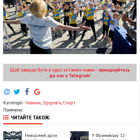
Щоб завжди бути в курсі останніх новин -
приєднуйтесь
до нас у Telegram
!
Категорії:
Новини
,
Здоров'я
,
Спорт
Помічено:
ЧИТАЙТЕ ТАКОЖ:
Невідомий дрон
У Франківську 12-