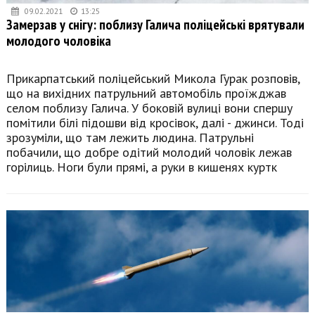
09.02.2021
13:25
Замерзав у снігу: поблизу Галича поліцейські врятували
молодого чоловіка
Прикарпатський поліцейський Микола Гурак розповів,
що на вихідних патрульний автомобіль проїжджав
селом поблизу Галича. У боковій вулиці вони спершу
помітили білі підошви від кросівок, далі - джинси. Тоді
зрозуміли, що там лежить людина. Патрульні
побачили, що добре одітий молодий чоловік лежав
горілиць. Ноги були прямі, а руки в кишенях куртк