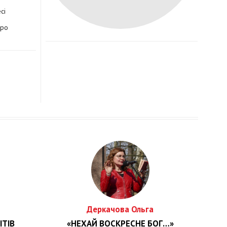
сі
про
Деркачова Ольга
ІТІВ
«НЕХАЙ ВОСКРЕСНЕ БОГ…»