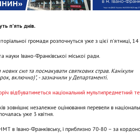
ть п'ять днів.
торіальної громади розпочнуться уже з цієї п'ятниці, 14 
а науки Івано-Франківської міської ради.
я нових сил та посмакувати святкових страв. Канікули
орок, включно)", - зазначили у Департаменті.
оріч відбуватиметься національний мультипредметний те
иків зовнішнє незалежне оцінювання перевели в національ
очалась уже 3 квітня.
НМТ в Івано-Франківську, і приблизно 70-80 – за кордон