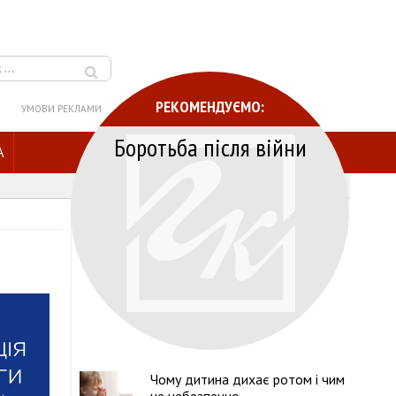
РЕКОМЕНДУЄМО:
УМОВИ РЕКЛАМИ
Боротьба після війни
A
Чому дитина дихає ротом і чим