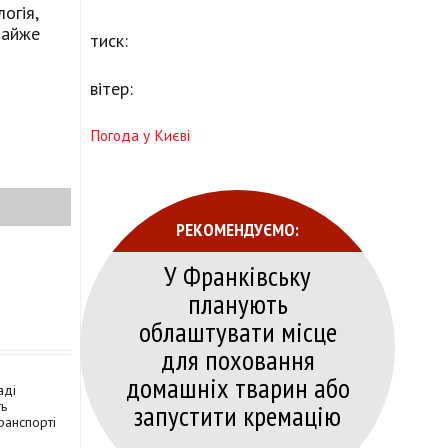
огія,
майже
тиск:
вітер:
Погода у Києві
РЕКОМЕНДУЄМО:
У Франківську
планують
облаштувати місце
для поховання
домашніх тварин або
аді
запустити кремацію
ть
ранспорті