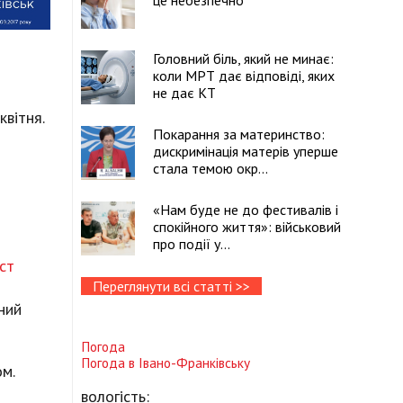
це небезпечно
Головний біль, який не минає:
коли МРТ дає відповіді, яких
не дає КТ
квітня.
Покарання за материнство:
дискримінація матерів уперше
стала темою окр...
«Нам буде не до фестивалів і
спокійного життя»: військовий
про події у...
ст
Переглянути всі статті >>
ний
Погода
Погода в
Івано-Франківську
ом.
вологість: