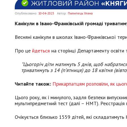
Опубліковано:
10-04-2023
Автор:
Пилипець Уляна
Канікули в Івано-Франківській громаді триватиму
Весняні канікули в школах Івано-Франківської тери
Про це
йдеться
на сторінці Департаменту освіти т
"Цьогоріч діти матимуть 5 днів, щоб набратис
триватимуть з 14 (п’ятниця) до 18 квітня (вівт
Читайте також:
Прикарпатцям розповіли, як цьог
Цього року, як і минулого, задля безпеки випускн
мультипредметний тест (далі – НМТ). Реєстрація п
Очікується близько 1559 дітей, які складатимуть 