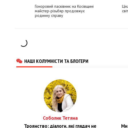
Гоноровий пасківник: на Косівщині
Цік
майстер-різьбяр продовжує
сві
родинну справу
НАШІ КОЛУМНІСТИ ТА БЛОГЕРИ
Соболик Тетяна
Троянство: діалоги, які глядач не
Ми 