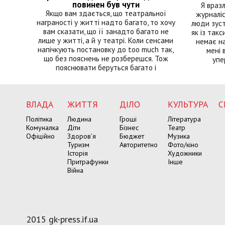
повинен був чути
Я враз
Якщо вам здається, що театральної
журналіс
награності у житті надто багато, то хочу
люди зуст
вам сказати, що її занадто багато не
як із такс
лише у житті, а й у театрі. Коли сенсами
немає на
напічкують постановку до too much так,
мені 
що без пояснень не розберешся. Тож
упе
пояснювати беруться багато і
ВЛАДА
ЖИТТЯ
ДІЛО
КУЛЬТУРА
С
Політика
Людина
Гроші
Література
Комуналка
Діти
Бізнес
Театр
Офіційно
Здоров’я
Бюджет
Музика
Туризм
Авторитетно
Фото/кіно
Історія
Художники
Притрафунки
Інше
Війна
2015 gk-press.if.ua