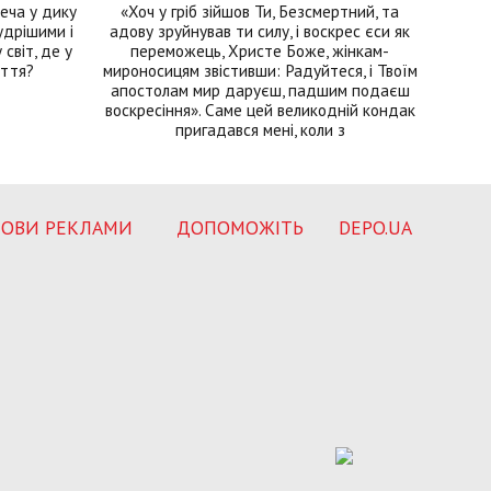
еча у дику
«Хоч у гріб зійшов Ти, Безсмертний, та
удрішими і
адову зруйнував ти силу, і воскрес єси як
світ, де у
переможець, Христе Боже, жінкам-
иття?
мироносицям звістивши: Радуйтеся, і Твоїм
апостолам мир даруєш, падшим подаєш
воскресіння». Саме цей великодній кондак
пригадався мені, коли з
ОВИ РЕКЛАМИ
ДОПОМОЖІТЬ
DEPO.UA