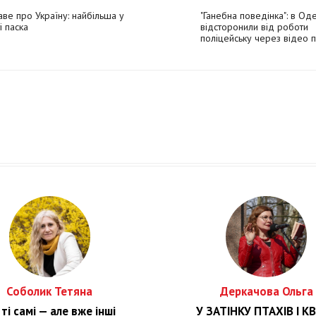
аве про Україну: найбільша у
"Ганебна поведінка": в Оде
ті паска
відсторонили від роботи
поліцейську через відео 
чергування біля церкви
Соболик Тетяна
Деркачова Ольга
ті самі — але вже інші
У ЗАТІНКУ ПТАХІВ І КВ