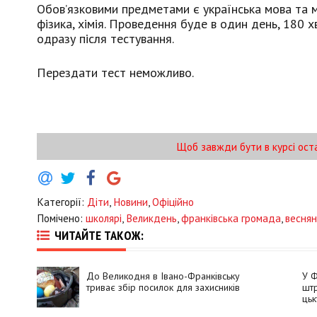
Обов’язковими предметами є українська мова та мат
фізика, хімія. Проведення буде в один день, 180 
одразу після тестування.
Перездати тест неможливо.
Щоб завжди бути в курсі ост
Категорії:
Діти
,
Новини
,
Офіційно
Помічено:
школярі
,
Великдень
,
франківська громада
,
веснян
ЧИТАЙТЕ ТАКОЖ:
До Великодня в Івано-Франківську
У Ф
триває збір посилок для захисників
штр
цьк