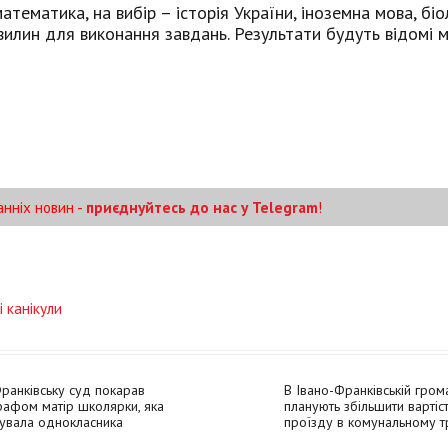
ематика, на вибір – історія України, іноземна мова, біол
хвилин для виконання завдань. Результати будуть відомі 
анніх новин -
приєднуйтесь до нас у Telegram
!
і канікули
ранківську суд покарав
В Івано-Франківській гром
афом матір школярки, яка
планують збільшити вартіс
увала однокласника
проїзду в комунальному т