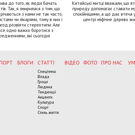
лива до того, як люди бачать
Китайські митці вважали, що вт
тів. Так, я змирилася з тим, що
природу допомагає ставати м
річаються з нами не так часто,
спокійнішими, а що дає втеча у 
истами чи лікарями, тому в них і
центрі міфічне дерево ж
год розвіяти стереотипи. Але
все одно важко боротися з
редженнями, які сьогодні
ПОРТ
БЛОГИ
СТАТТІ
ВІДЕО
ФОТО
ПРО НАС
УМ
Спецтема
Влада
Гроші
Людина
Тенденції
Акценти
Культура
Спорт
Стиль життя