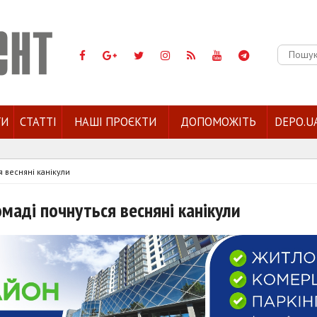
Пошук:
ГИ
СТАТТІ
НАШІ ПРОЄКТИ
ДОПОМОЖІТЬ
DEPO.U
я весняні канікули
омаді почнуться весняні канікули