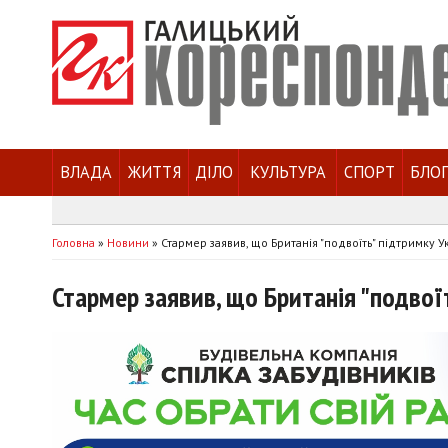
ВЛАДА
ЖИТТЯ
ДІЛО
КУЛЬТУРА
СПОРТ
БЛО
Головна
»
Новини
»
Стармер заявив, що Британія "подвоїть" підтримку У
Стармер заявив, що Британія "подвої