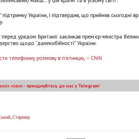
еленський) маєш... у цій країні та в усьому світі".
" підтримку України, і підтвердив, що прийняв сьогодні вр
у.
перед урядом Британії закликав прем’єр-міністра Велик
дерство щодо "далекобійності" України.
сти телефонну розмову в п’ятницю, – CNN
анніх новин -
приєднуйтесь до нас у Telegram
!
ський
,
Стармер