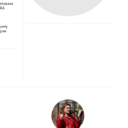
ентувала
DRA
одому
орак