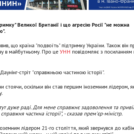
римку" Великої Британії і що агресію Росії "не можна
ю".
вив, що країна "подвоїть" підтримку України. Також він п
ову в майбутньому. Про це
УНН
повідомляє з посиланням 
аунінг-стріт "справжньою частиною історії".
ни стоячи, оскільки він став першим іноземним лідером, я
у.
 тут дуже раді. Для мене справжнє задоволення та приві
 справжня частина історії",
- сказав прем'єр-міністр.
оземним лідером 21-го століття, який звернувся до кабі