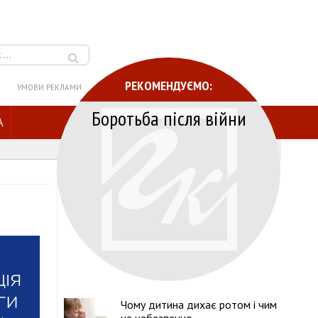
РЕКОМЕНДУЄМО:
УМОВИ РЕКЛАМИ
Боротьба після війни
A
Чому дитина дихає ротом і чим