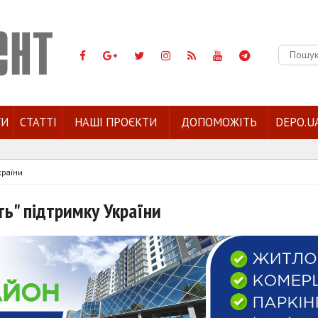
Пошук:
ГИ
СТАТТІ
НАШІ ПРОЄКТИ
ДОПОМОЖІТЬ
DEPO.U
країни
ть" підтримку України