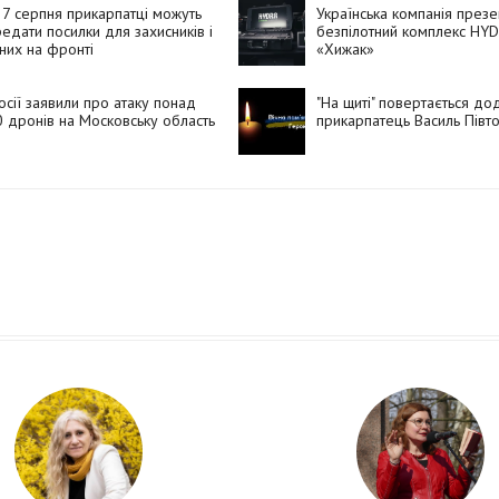
7 серпня прикарпатці можуть
Українська компанія през
едати посилки для захисників і
безпілотний комплекс HY
них на фронті
«Хижак»
осії заявили про атаку понад
"На щиті" повертається д
 дронів на Московську область
прикарпатець Василь Півт