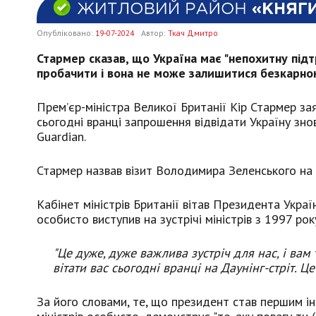
Опубліковано:
19-07-2024
Автор:
Ткач Дмитро
Стармер сказав, що Україна має "непохитну підт
пробачити і вона не може залишитися безкарно
Прем’єр-міністра Великої Британії Кір Стармер зая
сьогодні вранці запрошення відвідати Україну зн
Guardian.
Стармер назвав візит Володимира Зеленського на Д
Кабінет міністрів Британії вітав Президента Украї
особисто виступив на зустрічі міністрів з 1997 рок
"Це дуже, дуже важлива зустріч для нас, і вам
вітати вас сьогодні вранці на Даунінг-стріт. Це
За його словами, те, що президент став першим ін