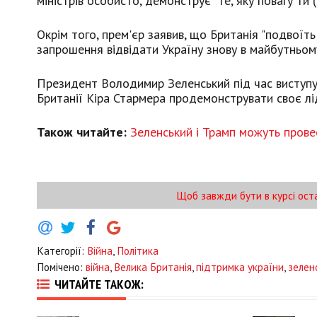
міністрів особисто, демонструє "те, яку повагу ти (З
Окрім того, прем'єр заявив, що Британія "подвоїть
запрошення відвідати Україну знову в майбутньом
Президент Володимир Зеленський під час виступу 
Британії Кіра Стармера продемонструвати своє лі
Також читайте:
Зеленський і Трамп можуть прове
Щоб завжди бути в курсі ост
Категорії:
Війна
,
Політика
Помічено:
війна
,
Велика Британія
,
підтримка україни
,
зелен
ЧИТАЙТЕ ТАКОЖ: