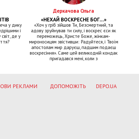
Деркачова Ольга
ІТІВ
«НЕХАЙ ВОСКРЕСНЕ БОГ…»
еча у дику
«Хоч у гріб зійшов Ти, Безсмертний, та
удрішими і
адову зруйнував ти силу, і воскрес єси як
світ, де у
переможець, Христе Боже, жінкам-
иття?
мироносицям звістивши: Радуйтеся, і Твоїм
апостолам мир даруєш, падшим подаєш
воскресіння». Саме цей великодній кондак
пригадався мені, коли з
ОВИ РЕКЛАМИ
ДОПОМОЖІТЬ
DEPO.UA