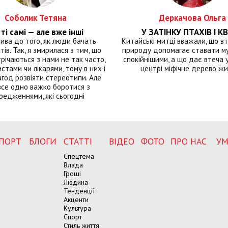
Соболик Тетяна
Деркачова Ольга
ті самі — але вже інші
У ЗАТІНКУ ПТАХІВ І КВ
лива до того, як люди бачать
Китайські митці вважали, що вт
тів. Так, я змирилася з тим, що
природу допомагає ставати м
річаються з нами не так часто,
спокійнішими, а що дає втеча у 
истами чи лікарями, тому в них і
центрі міфічне дерево ж
год розвіяти стереотипи. Але
все одно важко боротися з
редженнями, які сьогодні
ПОРТ
БЛОГИ
СТАТТІ
ВІДЕО
ФОТО
ПРО НАС
УМ
Спецтема
Влада
Гроші
Людина
Тенденції
Акценти
Культура
Спорт
Стиль життя