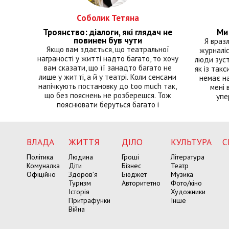
Соболик Тетяна
Троянство: діалоги, які глядач не
Ми 
повинен був чути
Я враз
Якщо вам здається, що театральної
журналіс
награності у житті надто багато, то хочу
люди зуст
вам сказати, що її занадто багато не
як із такс
лише у житті, а й у театрі. Коли сенсами
немає на
напічкують постановку до too much так,
мені 
що без пояснень не розберешся. Тож
упе
пояснювати беруться багато і
ВЛАДА
ЖИТТЯ
ДІЛО
КУЛЬТУРА
С
Політика
Людина
Гроші
Література
Комуналка
Діти
Бізнес
Театр
Офіційно
Здоров’я
Бюджет
Музика
Туризм
Авторитетно
Фото/кіно
Історія
Художники
Притрафунки
Інше
Війна