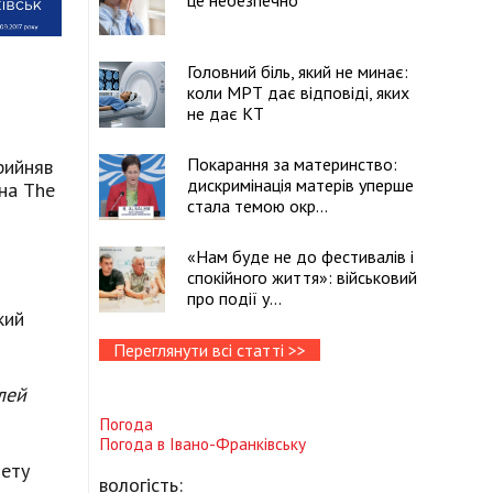
це небезпечно
Головний біль, який не минає:
коли МРТ дає відповіді, яких
не дає КТ
Покарання за материнство:
рийняв
дискримінація матерів уперше
на The
стала темою окр...
«Нам буде не до фестивалів і
спокійного життя»: військовий
про події у...
кий
Переглянути всі статті >>
лей
Погода
Погода в
Івано-Франківську
нету
вологість: