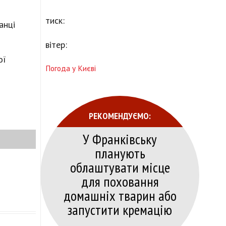
тиск:
анці
вітер:
ої
Погода у Києві
РЕКОМЕНДУЄМО:
У Франківську
планують
облаштувати місце
для поховання
домашніх тварин або
запустити кремацію