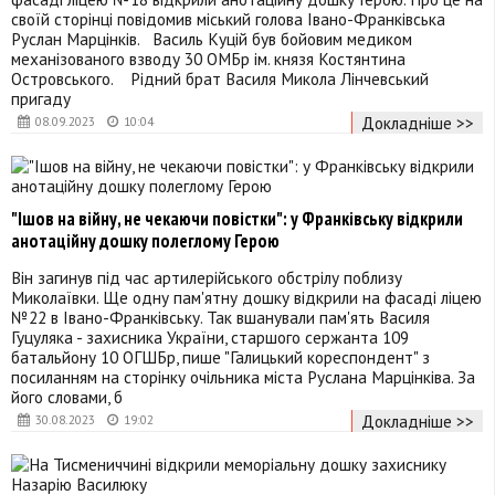
своїй сторінці повідомив міський голова Івано-Франківська
Руслан Марцінків. Василь Куцій був бойовим медиком
механізованого взводу 30 ОМБр ім. князя Костянтина
Островського. Рідний брат Василя Микола Лінчевський
пригаду
Докладніше >>
08.09.2023
10:04
"Ішов на війну, не чекаючи повістки": у Франківську відкрили
анотаційну дошку полеглому Герою
Він загинув під час артилерійського обстрілу поблизу
Миколаївки. Ще одну пам'ятну дошку відкрили на фасаді ліцею
№22 в Івано-Франківську. Так вшанували пам'ять Василя
Гуцуляка - захисника України, старшого сержанта 109
батальйону 10 ОГШБр, пише "Галицький кореспондент" з
посиланням на сторінку очільника міста Руслана Марцінківа. За
його словами, б
Докладніше >>
30.08.2023
19:02