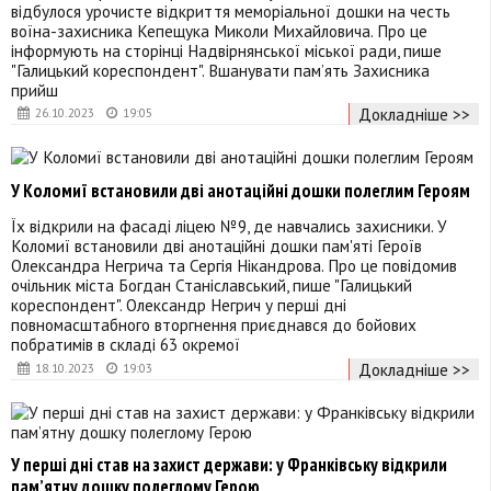
відбулося урочисте відкриття меморіальної дошки на честь
воїна-захисника Кепещука Миколи Михайловича. Про це
інформують на сторінці Надвірнянської міської ради, пише
"Галицький кореспондент". Вшанувати пам’ять Захисника
прийш
Докладніше >>
26.10.2023
19:05
У Коломиї встановили дві анотаційні дошки полеглим Героям
Їх відкрили на фасаді ліцею №9, де навчались захисники. У
Коломиї встановили дві анотаційні дошки пам'яті Героїв
Олександра Негрича та Сергія Нікандрова. Про це повідомив
очільник міста Богдан Станіславський, пише "Галицький
кореспондент". Олександр Негрич у перші дні
повномасштабного вторгнення приєднався до бойових
побратимів в складі 63 окремої
Докладніше >>
18.10.2023
19:03
У перші дні став на захист держави: у Франківську відкрили
пам’ятну дошку полеглому Герою