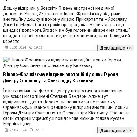
Дошку відкрили у Всесвітній день екстреної медичної
допомоги. Учора, 27 травня, в Івано-Франківську відкрили
анотаційну дошку відомому лікарю Прикарпаття – Ярославу
Джигіті. Медик багато років пропрацював у бригаді станції
швидкої допомоги. Згодом він був головним лікарем на станції
швидкої та невідкладної медичної допомоги, пише Галицький
кореспо
Докладніше >>
27.05.2024
19:03
В Івано-Франківську відкрили анотаційні дошки Героям
Дмитру Солошину та Олександру Кісельову
Їх встановили на фасаді Центру патріотичного виховання
учнівської молоді імені Степана Бандери. Адже тут
відкривають дошки Героям, які не жили чи не вчились у
Франківську. В Івано-Франківську відкрили анотаційні дошки
Героям Дмитру Солошину та Олександру Кісельову. Про це на
своїй сторінці у фейсбуці повідомляє міський голова Руслан
Марцінків, пер
Докладніше >>
23.05.2024
19:01