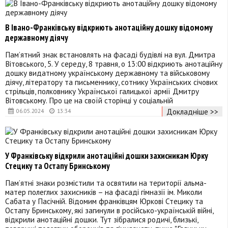
В Івано-Франківську відкриють анотаційну дошку відомому
державному діячу
Памʼятний знак встановлять на фасаді будівлі на вул. Дмитра
Вітовського, 5. У середу, 8 травня, о 13:00 відкриють анотаційну
дошку видатному українському державному та військовому
діячу, літератору та письменнику, сотнику Українських січових
стрільців, полковнику Української галицької армії Дмитру
Вітовському. Про це на своїй сторінці у соціальній
Докладніше >>
06.05.2024
13:34
У Франківську відкрили анотаційні дошки захисникам Юрку
Стецику та Остапу Бринському
Пам’ятні знаки розмістили та освятили на території альма-
матер полеглих захисників – на фасаді гімназії ім. Миколи
Сабата у Пасічній. Відомим франківцям Юркові Стецику та
Остапу Бринському, які загинули в російсько-українській війні,
відкрили анотаційні дошки. Тут зібралися родичі, близькі,