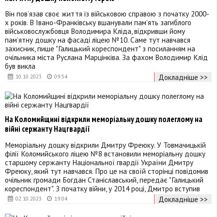
Він пов’язав своє життя із військовою справою з початку 2000-
х років. В Івано-Франківську вшанували пам’ять загиблого
військовослужбовця Володимира Кліда, відкривши йому
пам’ятну дошку на фасаді ліцею №10. Саме тут навчався
захисник, пише "Галицький кореспондент" з посиланням на
очільника міста Руслана Марцінківа. За фахом Володимир Клід
був викла
Докладніше >>
10.10.2023
09:54
На Коломийщині відкрили меморіальну дошку полеглому на
війні сержанту Нацгвардії
Меморіальну дошку відкрили Дмитру Фреюку. У Товмачицькій
філії Коломийського ліцею №8 встановили меморіальну дошку
старшому сержанту Національної гвардії України Дмитру
Фреюку, який тут навчався. Про це на своїй сторінці повідомив
очільник громади Богдан Станіславський, передає "Галицький
кореспондент". З початку війни, у 2014 році, Дмитро вступив
Докладніше >>
02.10.2023
19:04