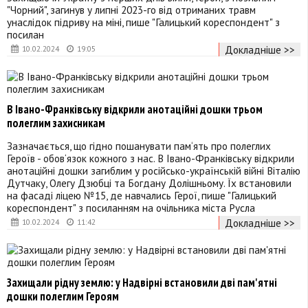
"Чорний", загинув у липні 2023-го від отриманих травм
унаслідок підриву на міні, пише "Галицький кореспондент" з
посилан
Докладніше >>
10.02.2024
19:05
В Івано-Франківську відкрили анотаційні дошки трьом
полеглим захисникам
Зазначається, що гідно пошанувати пам‘ять про полеглих
Героїв - обов‘язок кожного з нас. В Івано-Франківську відкрили
анотаційні дошки загиблим у російсько-українській війні Віталію
Дутчаку, Олегу Дзюбці та Богдану Долішньому. Їх встановили
на фасаді ліцею №15, де навчались Герої, пише "Галицький
кореспондент" з посиланням на очільника міста Русла
Докладніше >>
10.02.2024
11:42
Захищали рідну землю: у Надвірні встановили дві пам'ятні
дошки полеглим Героям