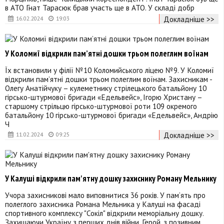
в АТО Гнат Тарасюк брав участь ще в АТО. У складі добр
Докладніше >>
16.02.2024
19:03
У Коломиї відкрили пам’ятні дошки трьом полеглим воїнам
Їх встановили у філії №10 Коломийського ліцею №9. У Коломиї
відкрили пам’ятні дошки трьом полеглим воїнам. Захисникам -
Олегу Анатійчуку – кулеметнику стрілецького батальйону 10
гірсько-штурмової бригади «Едельвейс», Ігорю Христану –
старшому стрільцю гірсько-штурмової роти 109 окремого
батальйону 10 гірсько-штурмової бригади «Едельвейс», Андрію
Ч
Докладніше >>
11.02.2024
09:25
У Калуші відкрили пам'ятну дошку захиснику Роману Мельнику
Учора захисникові мало виповнитися 36 років. У пам‘ять про
полеглого захисника Романа Мельника у Калуші на фасаді
спортивного комплексу "Сокіл" відкрили меморіальну дошку.
Захищаючи Україну з перших днів війни, Герой, з позивним