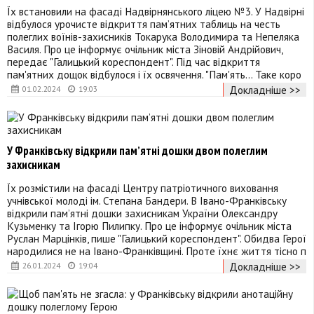
Їх встановили на фасаді Надвірнянського ліцею №3. У Надвірні
відбулося урочисте відкриття памʼятних таблиць на честь
полеглих воїнів-захисників Токарука Володимира та Непеляка
Василя. Про це інформує очільник міста Зіновій Андрійович,
передає "Галицький кореспондент". Під час відкриття
пам'ятних дощок відбулося і їх освячення. "Пам'ять… Таке коро
Докладніше >>
01.02.2024
19:03
У Франківську відкрили памʼятні дошки двом полеглим
захисникам
Їх розмістили на фасаді Центру патріотичного виховання
учнівської молоді ім. Степана Бандери. В Івано-Франківську
відкрили памʼятні дошки захисникам України Олександру
Кузьменку та Ігорю Пилипку. Про це інформує очільник міста
Руслан Марцінків, пише "Галицький кореспондент". Обидва Герої
народилися не на Івано-Франківщині. Проте їхнє життя тісно п
Докладніше >>
26.01.2024
19:04