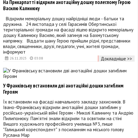
На Прикарпатті відкрили анотаційну дошку полеглому Герою
Василю Калинюку
Відкрили меморіальну дошку найрідніші люди - батьки та
дружина. 24 листопада у селі Гарасимів Обертинської
територіальної громади на фасаді ліцею відкрито меморіальну
дошку Калинюку Василю, який загинув на Бахмутському
напрямку. Віддати шану Герою прийшли рідні, представники
влади, священники, друзі, педагоги, учні, жителі громади,
інформуют
Докладніше >>
26.11.2023
03:08
У Франківську встановили дві анотаційні дошки загиблим
Героям
Їх встановили на фасаді навчального закладу захисників. В
Івано-Франківську відкрили анотаційні дошки загиблим у
російсько-українській війні Героям - Миколі Калиничу та Андрію
Пилипонюку. Пам’ятні знали відкрили та освятили на стіні
Вищого художнього професійного училища №3, пише
"Галицький кореспондент" з посиланням на міського голову
Руслана Мар