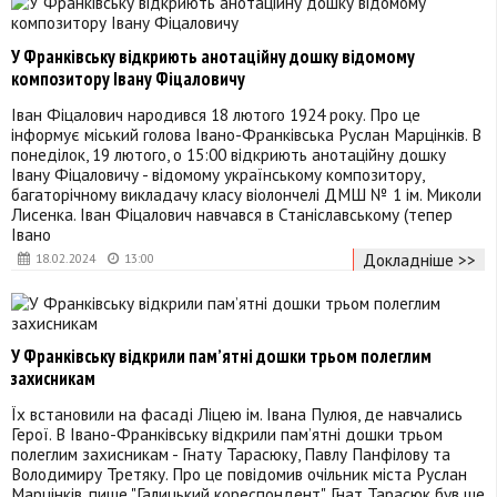
У Франківську відкриють анотаційну дошку відомому
композитору Івану Фіцаловичу
Іван Фіцалович народився 18 лютого 1924 року. Про це
інформує міський голова Івано-Франківська Руслан Марцінків. В
понеділок, 19 лютого, о 15:00 відкриють анотаційну дошку
Івану Фіцаловичу - відомому українському композитору,
багаторічному викладачу класу віолончелі ДМШ № 1 ім. Миколи
Лисенка. Іван Фіцалович навчався в Станіславському (тепер
Івано
Докладніше >>
18.02.2024
13:00
У Франківську відкрили памʼятні дошки трьом полеглим
захисникам
Їх встановили на фасаді Ліцею ім. Івана Пулюя, де навчались
Герої. В Івано-Франківську відкрили памʼятні дошки трьом
полеглим захисникам - Гнату Тарасюку, Павлу Панфілову та
Володимиру Третяку. Про це повідомив очільник міста Руслан
Марцінків, пише "Галицький кореспондент". Гнат Тарасюк був ще