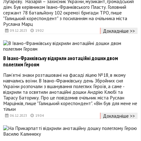
Лугарєву. Назарій – захисник України, музикант, громадський
діяч. Був керівником Івано-Франківського Пласту. Головний
сержант 78 батальйону 102 окремої бригади ТРО, пише
"Галицький кореспондент" з посиланням на очільника міста
Руслана Марц
Докладніше >>
09.12.2023
19:02
В Івано-Франківську відкрили анотаційні дошки двом
полеглим Героям
Пам‘ятні знаки розташовані на фасаді ліцею №18, в якому
навчались воїни. В Івано-Франківську день Збройних сил
України розпочали з вшанування полеглих Героїв, а саме -
відкрили та освятили анотаційні дошки Андрію Клюбі та
Тарасу Баторику. Про це повідомив очільник міста Руслан
Марцінків, пише "Галицький кореспондент". «Він був для мене не
тільки
Докладніше >>
06.12.2023
19:04