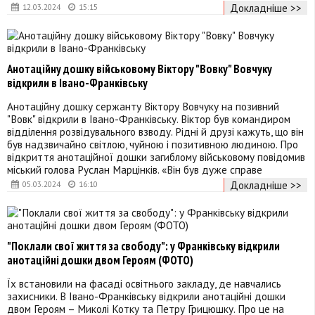
Докладніше >>
12.03.2024
15:15
Анотаційну дошку військовому Віктору "Вовку" Вовчуку
відкрили в Івано-Франківську
Анотаційну дошку сержанту Віктору Вовчуку на позивний
"Вовк" відкрили в Івано-Франківську. Віктор був командиром
відділення розвідувального взводу. Рідні й друзі кажуть, що він
був надзвичайно світлою, чуйною і позитивною людиною. Про
відкриття анотаційної дошки загиблому військовому повідомив
міський голова Руслан Марцінків. «Він був дуже справе
Докладніше >>
05.03.2024
16:10
"Поклали свої життя за свободу": у Франківську відкрили
анотаційні дошки двом Героям (ФОТО)
Їх встановили на фасаді освітнього закладу, де навчались
захисники. В Івано-Франківську відкрили анотаційні дошки
двом Героям – Миколі Котку та Петру Грицюшку. Про це на