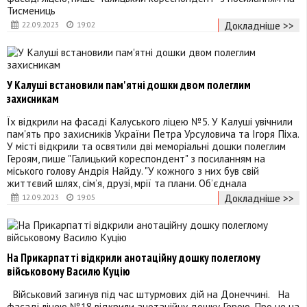
Тисмениць
Докладніше >>
22.09.2023
19:02
У Калуші встановили пам'ятні дошки двом полеглим
захисникам
Їх відкрили на фасаді Калуського ліцею №5. У Калуші увічнили
пам'ять про захисників України Петра Урсуловича та Ігоря Піха.
У місті відкрили та освятили дві меморіальні дошки полеглим
Героям, пише "Галицький кореспондент" з посиланням на
міського голову Андрія Найду. "У кожного з них був свій
життєвий шлях, сім’я, друзі, мрії та плани. Об’єднала
Докладніше >>
12.09.2023
19:05
На Прикарпатті відкрили анотаційну дошку полеглому
військовому Василю Куцію
Військовий загинув під час штурмових дій на Донеччині. На
фасаді ліцею №18 відкрили анотаційну дошку Герою. Про це на