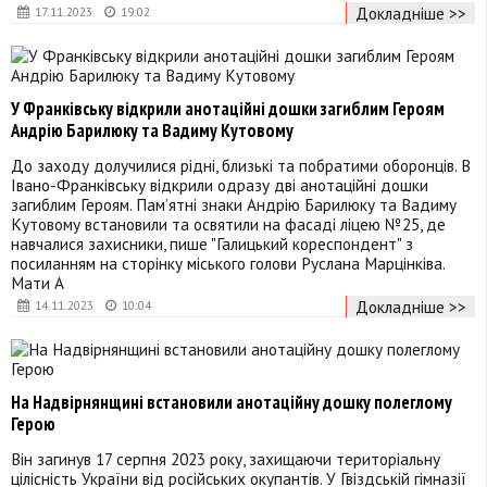
Докладніше >>
17.11.2023
19:02
У Франківську відкрили анотаційні дошки загиблим Героям
Андрію Барилюку та Вадиму Кутовому
До заходу долучилися рідні, близькі та побратими оборонців. В
Івано-Франківську відкрили одразу дві анотаційні дошки
загиблим Героям. Пам’ятні знаки Андрію Барилюку та Вадиму
Кутовому встановили та освятили на фасаді ліцею №25, де
навчалися захисники, пише "Галицький кореспондент" з
посиланням на сторінку міського голови Руслана Марцінківа.
Мати А
Докладніше >>
14.11.2023
10:04
На Надвірнянщині встановили анотаційну дошку полеглому
Герою
Він загинув 17 серпня 2023 року, захищаючи територіальну
цілісність України від російських окупантів. У Гвіздській гімназії