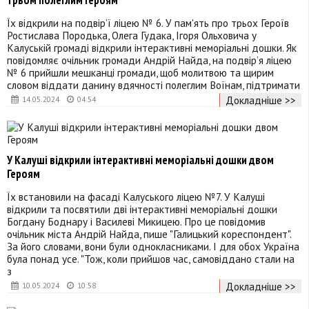
Їх відкрили на подвір’ї ліцею № 6. У пам'ять про трьох Героїв
Ростислава Породька, Олега Гудака, Ігоря Ольховича у
Калуській громаді відкрили інтерактивні меморіальні дошки. Як
повідомляє очільник громади Андрій Найда, на подвір’я ліцею
№ 6 прийшли мешканці громади, щоб молитвою та щирим
словом віддати данину вдячності полеглим Воїнам, підтримати
Докладніше >>
14.05.2024
04:54
У Калуші відкрили інтерактивні меморіальні дошки двом
Героям
Їх встановили на фасаді Калуського ліцею №7. У Калуші
відкрили та посвятили дві інтерактивні меморіальні дошки
Богдану Боднару і Василеві Микицею. Про це повідомив
очільник міста Андрій Найда, пише "Галицький кореспондент".
За його словами, вони були однокласниками. І для обох Україна
була понад усе. "Тож, коли прийшов час, самовіддано стали на
з
Докладніше >>
10.05.2024
10:58