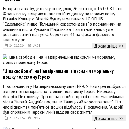
Відкриття відбудеться у понеділок, 26 лютого, о 15:00. В Івано-
Франківську відкриють анотаційну дошку полеглому воїну
Віталію Кушніру. Віталій був кулеметником 10 ОГШБ
"Едельвейс", пише "Галицький кореспондент" з посиланням на
очільника міста Руслана Марцінківа. Пам‘ятний знак буде
розташований на вул. О. Сорохтея, 43 на фасаді фахового
коледжу ре
Докладніше >>
24.02.2024
19:04
"Ціна свободи": на Надвірнянщині відкрили меморіальну
дошку полеглому Герою
Її встановили у Надвірнянському ліцеї №4. У Надвірні відбулося
відкриття меморіальної дошки полеглому Герою Ніколаєву
Андрію Петровичу. Про це на своїй сторінці повідомив очільник
міста Зіновій Андрійович, пише "Галицький кореспондент". Під
час відкриття пам'ятної дошки відбулось її освячення. "Андрій
був справжнім Героєм, який віддав своє життя
Докладніше >>
23.02.2024
19:05