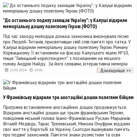
"До останнього подиху захищав Україну": у Калуші відкрили
меморіальну дошку полеглому Герою (ФОТО)
Під час заходу молодша донька захисника виконувала пісню
про Людей-Титанів, присвятивши свій спів пам'яті про татка. У
Калуші відкрили меморіальну дошку полеглому Герою Роману
Корвацькому. Її встановили на фасаді Калуського ліцею №10,
пише "Галицький кореспондент" з посиланням на міського
голову Андрія Найду. За його словами, інтерактивна меморіа
Докладніше >>
22.05.2024
19:00
У Франківську відкрили три анотаційні дошки полеглим бійцям
Програма встановлення анотаційних дощок продовжується.
Відкрили анотаційні дошки ще трьом франківським Героям,
повідомив міський голова Івано-Франківська Руслан Марцінків.
Віталій Медвідь, Тарас Трелевський, Микола Онуфрик віддали
свої життя у боротьбі за Україну. Сьогодні вшанували пам’ять
про подвиг захисників. Пам’ятні знаки розмістили та освя