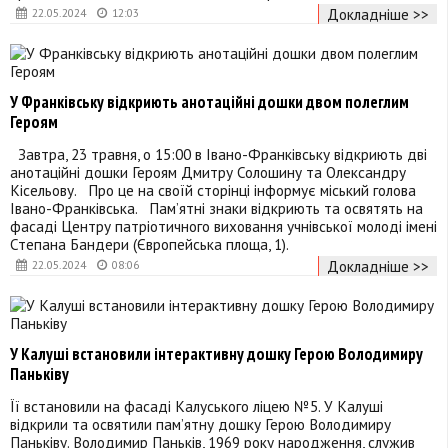
Докладніше >>
22.05.2024
12:03
У Франківську відкриють анотаційні дошки двом полеглим
Героям
Завтра, 23 травня, о 15:00 в Івано-Франківську відкриють дві
анотаційні дошки Героям Дмитру Солошину та Олександру
Кісельову. Про це на своїй сторінці інформує міський голова
Івано-Франківська. Пам’ятні знаки відкриють та освятять на
фасаді Центру патріотичного виховання учнівської молоді імені
Степана Бандери (Європейська площа, 1).
Докладніше >>
22.05.2024
08:06
У Калуші встановили інтерактивну дошку Герою Володимиру
Паньківу
Її встановили на фасаді Калуського ліцею №5. У Калуші
відкрили та освятили пам’ятну дошку Герою Володимиру
Паньківу. Володимир Паньків, 1969 року народження, служив