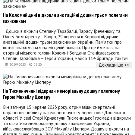
На Коломийщині відкрили анотаційні дошки трьом полеглим
захисникам
Дошки відкрили Степану Тарабалці, Тарасу Греченюку та
Олегу Боднаренку. Вчора, 29 вересня в Корничі відкрили
анотаційні дошки трьом захисникам України. Пам’ятки про
воїнів знаходяться на місцевій гімназії. Про це йдеться на
сторінці міського голови Коломиї Богдана Станіславського.
Степан Тарабалка – Герой України, майор 114 бригади тактич
Докладніше >>
30.09.2023
09:20
На Тисмениччині відкрили меморіальну дошку полеглому
Герою Михайлу Цюперу
Він загинув 15 червня 2023 року, отримавши смертельні
поранення поблизу населеного пункту Берестове Донецької
області. У селі Старі Кривотули Тисменицької громади відкрили
та освятили меморіальну дошку захисникові України,
військовослужбовцю ЗСУ Михайлу Цюперу. Дошку відкрили на
фасаді ліцею, пише "Галицький кореспондент" з посиланням на