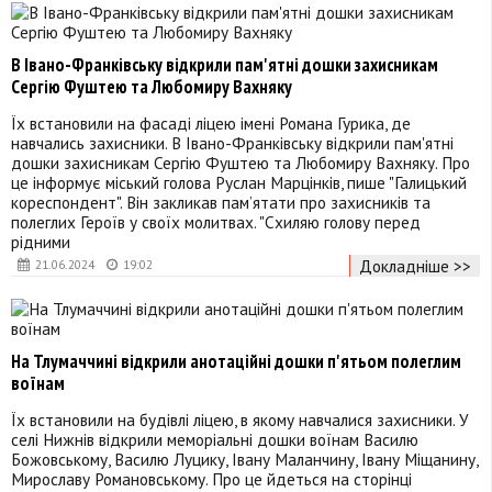
В Івано-Франківську відкрили пам'ятні дошки захисникам
Сергію Фуштею та Любомиру Вахняку
Їх встановили на фасаді ліцею імені Романа Гурика, де
навчались захисники. В Івано-Франківську відкрили пам'ятні
дошки захисникам Сергію Фуштею та Любомиру Вахняку. Про
це інформує міський голова Руслан Марцінків, пише "Галицький
кореспондент". Він закликав пам’ятати про захисників та
полеглих Героїв у своїх молитвах. "Схиляю голову перед
рідними
Докладніше >>
21.06.2024
19:02
На Тлумаччині відкрили анотаційні дошки п'ятьом полеглим
воїнам
Їх встановили на будівлі ліцею, в якому навчалися захисники. У
селі Нижнів відкрили меморіальні дошки воїнам Василю
Божовському, Василю Луцику, Івану Маланчину, Івану Міщанину,
Мирославу Романовському. Про це йдеться на сторінці