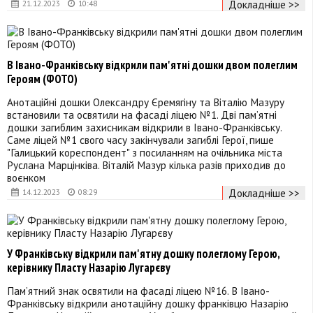
Докладніше >>
21.12.2023
10:48
В Івано-Франківську відкрили пам'ятні дошки двом полеглим
Героям (ФОТО)
Анотаційні дошки Олександру Єремягіну та Віталію Мазуру
встановили та освятили на фасаді ліцею №1. Дві пам’ятні
дошки загиблим захисникам відкрили в Івано-Франківську.
Саме ліцей №1 свого часу закінчували загиблі Герої, пише
"Галицький кореспондент" з посиланням на очільника міста
Руслана Марцінківа. Віталій Мазур кілька разів приходив до
воєнком
Докладніше >>
14.12.2023
08:29
У Франківську відкрили пам'ятну дошку полеглому Герою,
керівнику Пласту Назарію Лугарєву
Пам’ятний знак освятили на фасаді ліцею №16. В Івано-
Франківську відкрили анотаційну дошку франківцю Назарію