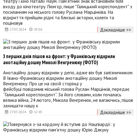
театру і кіно Наталії Наум. Пам’ятний знак встановили біля
входу до кінотеатру Люм’єр, пише "Галицький кореспондент" з
посиланням на міського голову Руслана Марцінківа. На
відкриття прийшли рідні та близькі акторки, колеги та
поціновув
Докладніше >>
27.03.2024
20:06
З перших днів пішов на фронт: у Франківську відкрили
анотаційну дошку Миколі Венгренюку (ФОТО)
Анотаційну дошку відкрили у депо, адже він був залізничником.
В Івано-Франківську відкрили анотаційну дошку Миколі
Венгренюку. Про це на своїй сторінці у
фейсбуці повідомив міський голова Руслан Марцінків, передає
“Галицький кореспондент“. За його словами, коли почалась
велика війна, 24 лютого, Микола Венгренюк, не вагаючись, пішов
захищати нашу к
Докладніше >>
27.03.2024
12:45