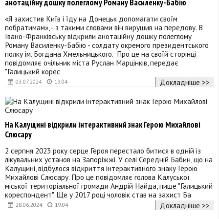
анотаційну дошку полеглому Роману Василенку-Бабію
«Я захистив Київ і їду на Донецьк допомагати своїм
побратимам», - з такими словами він вирушив на передову. В
Івано-Франківську відкрили анотаційну дошку полеглому
Роману Василенку-Бабію - солдату окремого президентського
полку ім. Богдана Хмельницького. Про це на своїй сторінці
повідомляє очільник міста Руслан Марцінків, передає
"Галицький корес
Докладніше >>
03.07.2024
19:04
На Калущині відкрили інтерактивний знак Герою Михайлові
Слюсару
2 серпня 2023 року серце Героя перестало битися в одній із
лікувальних установ на Запоріжжі. У селі Середній Бабин, що на
Калущині, відбулося відкриття інтерактивного знаку Герою
Михайлові Слюсару. Про це повідомляє голова Калуської
міської територіальної громади Андрій Найда, пише "Галицький
кореспондент". Ще у 2017 році чоловік став на захист Ба
Докладніше >>
28.06.2024
19:04