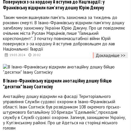
Повернувся з-за кордону й вступив до Нацгвардії: у
Франківську відкрили пам'ятну дошку Юрію Дякуну
Таким чином вшанували пам'ять захисника за тиждень до
роковин смерті. В Івано-Франківську відкрили пам'ятну дошку
загиблому захиснику України Юрію Дякуну. Про це повідомляє
очільник міста Руслан Марцінків, пише "Галицький
кореспондент". З початку повномасштабної війни Юрій
повернувся з-за кордону й вступив добровольцем до лав
Національної Гвардії
Докладніше >>
19.03.2024
20:02
В Івано-Франківську відкрили анотаційну дошку бійцю
"десятки" Івану Солтисіку
Анотаційну дошку відкрили на фасаді Територіального
управління Служби судової охорони в Івано-Франківській
області. Іван Солтисік був розвідником 108 окремого гірсько-
штурмового батальйону 10 бригади "Едельвейс", проходив
службу в Службі судової охорони. Загинув, захищаючи Україну,
у Куп’янському районі. Про це йдеться на сторінці міського
голови