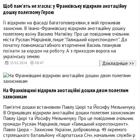
Щоб пам'ять не згасла: у Франківську відкрили анотаційну
дошку полеглому Герою
Її відкрили на фасаді багатоповерхівки, в якій проживав
захисник. В Івано-Франківську відкрили анотаційну дошку
полеглому воїну Василю Матвіїву. Про це повідомив очільник
міста Руслан Марцінків, пише "Галицький кореспондент". До
початку повномасштабного вторгнення Василь планував
поїхати за кордон на роботу. А з приходом ворога на
українську землю
Докладніше >>
13.01.2024
08:47
На Франківщині відкрили анотаційні дошки двом полеглим
захисникам
Пам'ятні дошки встановили Павлу Цюрі та Йосифу Мельничуку.
В Опришівцях відкрили анотаційні дошки полеглим захисникам
Павлу Цюрі та Йосифу Мельничуку. Про це повідомив очільник
громади Руслан Марцінків, пише «Галицький кореспондент».
Павло Цюра – Захисник України, доброволець 49 окремого
стрілецького батальйону «Карпатська Січ», начальник служби р