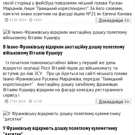
своїй сторінці у фейсбуці повідомляє міський голова Руслан
Марцінків, пише "Галицький кореспондент". За його словами,
пам‘ятні знаки освятили на фасаді ліцею №21 ім. Євгена Конова
Докладніше >>
01.03.2024
19:03
В Івано-Франківську відкрили анотаційну дошку полеглому
військовому Віталію Кушніру
Із початком повномасштабної війни у перший же день
відкритої окупації Росії Віталій пішов до військкомату та
вступив до лав ЗСУ. Про це йдеться на сайті міського голови
Івано-Франківська Руслана Марцінківа, передає "Галицький
кореспондент". Анотаційну дошку загиблому франківцю
Віталію Кушніру відкрили на фасаді коледжу ресторанного
сервісу і
Докладніше >>
27.02.2024
12:38
У Франківську відкриють дошку полеглому кулеметнику
"десятки"