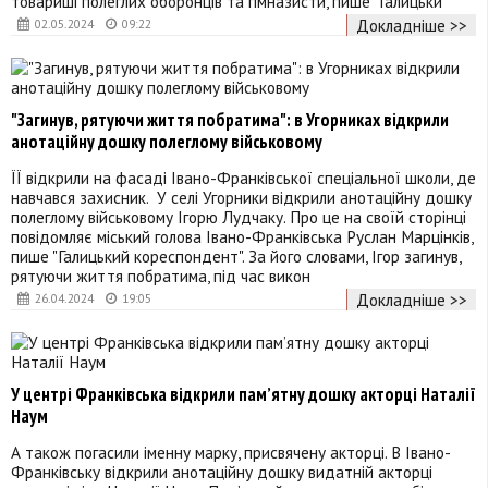
товариші полеглих оборонців та гімназисти, пише "Галицьки
Докладніше >>
02.05.2024
09:22
"Загинув, рятуючи життя побратима": в Угорниках відкрили
анотаційну дошку полеглому військовому
ЇЇ відкрили на фасаді Івано-Франківської спеціальної школи, де
навчався захисник. У селі Угорники відкрили анотаційну дошку
полеглому військовому Ігорю Лудчаку. Про це на своїй сторінці
повідомляє міський голова Івано-Франківська Руслан Марцінків,
пише "Галицький кореспондент". За його словами, Ігор загинув,
рятуючи життя побратима, під час викон
Докладніше >>
26.04.2024
19:05
У центрі Франківська відкрили пам’ятну дошку акторці Наталії
Наум
А також погасили іменну марку, присвячену акторці. В Івано-
Франківську відкрили анотаційну дошку видатній акторці