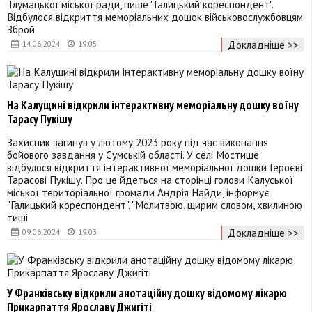
Тлумацької міської ради, пише "Галицький кореспондент".
Відбулося відкриття меморіальних дошок військовослужбовцям
Зброй
Докладніше >>
14.06.2024
19:05
На Калущині відкрили інтерактивну меморіальну дошку воїну
Тарасу Пукішу
Захисник загинув у лютому 2023 року під час виконання
бойового завдання у Сумській області. У селі Мостище
відбулося відкриття інтерактивної меморіальної дошки Героєві
Тарасові Пукішу. Про це йдеться на сторінці голови Калуської
міської територіальної громади Андрія Найди, інформує
"Галицький кореспондент". "Молитвою, щирим словом, хвилиною
тиші
Докладніше >>
09.06.2024
19:03
У Франківську відкрили анотаційну дошку відомому лікарю
Прикарпаття Ярославу Джигіті