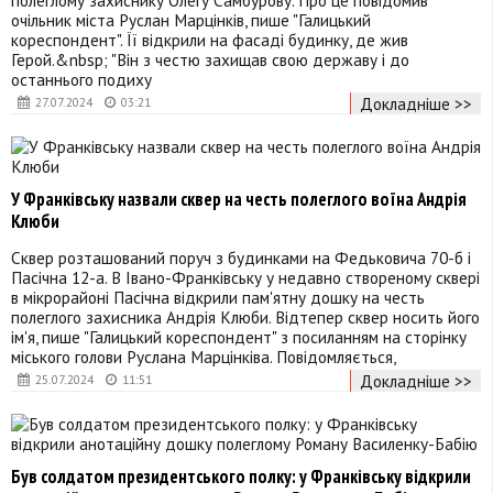
очільник міста Руслан Марцінків, пише "Галицький
кореспондент". Її відкрили на фасаді будинку, де жив
Герой.&nbsp; "Він з честю захищав свою державу і до
останнього подиху
Докладніше >>
27.07.2024
03:21
У Франківську назвали сквер на честь полеглого воїна Андрія
Клюби
Сквер розташований поруч з будинками на Федьковича 70-б і
Пасічна 12-а. В Івано-Франківську у недавно створеному сквері
в мікрорайоні Пасічна відкрили пам'ятну дошку на честь
полеглого захисника Андрія Клюби. Відтепер сквер носить його
ім'я, пише "Галицький кореспондент" з посиланням на сторінку
міського голови Руслана Марцінківа. Повідомляється,
Докладніше >>
25.07.2024
11:51
Був солдатом президентського полку: у Франківську відкрили