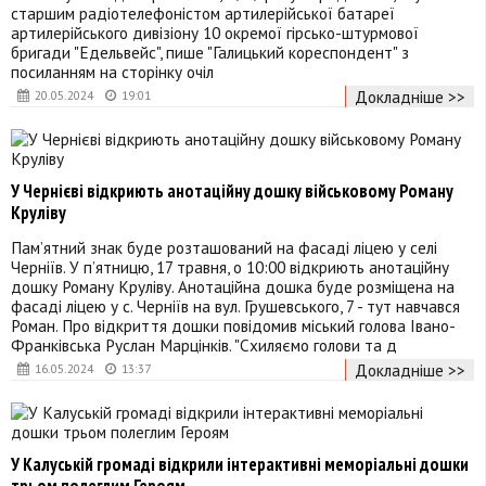
старшим радіотелефоністом артилерійської батареї
артилерійського дивізіону 10 окремої гірсько-штурмової
бригади "Едельвейс", пише "Галицький кореспондент" з
посиланням на сторінку очіл
Докладніше >>
20.05.2024
19:01
У Чернієві відкриють анотаційну дошку військовому Роману
Круліву
Пам’ятний знак буде розташований на фасаді ліцею у селі
Черніїв. У пʼятницю, 17 травня, о 10:00 відкриють анотаційну
дошку Роману Круліву. Анотаційна дошка буде розміщена на
фасаді ліцею у с. Черніїв на вул. Грушевського, 7 - тут навчався
Роман. Про відкриття дошки повідомив міський голова Івано-
Франківська Руслан Марцінків. "Схиляємо голови та д
Докладніше >>
16.05.2024
13:37
У Калуській громаді відкрили інтерактивні меморіальні дошки
трьом полеглим Героям