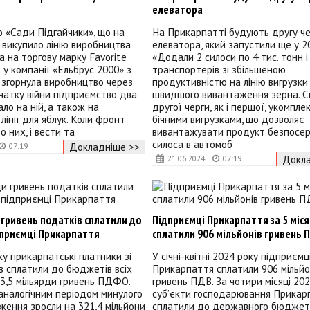
елеватора
 «Сади Підгайчики», що на
На Прикарпатті будують другу че
 викупило лінію виробництва
елеватора, який запустили ще у 20
ва на торгову марку Favorite
«Додали 2 силоси по 4 тис. тонн і
s у компанії «Ельбрус 2000» з
транспортерів зі збільшеною
а згорнула виробництво через
продуктивністю на лінію вигрузки
очатку війни підприємство два
швидшого вивантаження зерна. С
ло на ній, а також на
другої черги, як і першої, укомпле
лінії для яблук. Коли фронт
бічними вигрузками, що дозволяє
 них, і вести та
вивантажувати продукт безпосер
силоса в автомоб
Докладніше >>
07:19
Докла
21.06.2024
07:19
 гривень податків сплатили до
Підприємці Прикарпаття за 5 міся
приємці Прикарпаття
сплатили 906 мільйонів гривень 
ку прикарпатські платники зі
У січні-квітні 2024 року підприємц
в сплатили до бюджетів всіх
Прикарпаття сплатили 906 мільйо
 3,5 мільярди гривень ПДФО.
гривень ПДВ. За чотири місяці 20
 аналогічним періодом минулого
суб’єкти господарювання Прикар
ення зросли на 321,4 мільйони
сплатили до державного бюджет