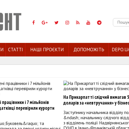
Пошук:
ГИ
СТАТТІ
НАШІ ПРОЄКТИ
ДОПОМОЖІТЬ
DEPO.U
На Прикарпатті слідчий вимагав 5
працівники і 7 мільйонів
доларів за «невтручання» у бізне
атківці перевірили курорти
Заступнику начальника відділу пол
я
&ndash; начальнику слідчого відд
з відділень поліції Надвірнянсько
uo;Буковель&raquo; та
ГУНП в Івано-Франківській област
громада за перші чотири місяці