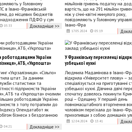
ідомляють у Головному
мільйонів гривень податку на до
ПС в Івано-Франківській
вартість, що на 291 мільйон гривен
рема, до місцевих бюджетів
ніж у січні-квітні минулого року,
 надходження ПДФО у сум
повідомляють у Головному управлі
Івано-Фра
Докладніше >>
05:33
Докла
17.05.2024
05:19
 роботодавцями України
У Франківську переселенці відкр
лізниця», АТБ, «Укрпошта»
узбецької кухні
инг «Укрзалізниця». «Сільпо»
Людмила Мадамінова в Івано-Фра
отила штат. За даними
відкрила «Університет плову» – з
лужби статистики та
спеціалізується на приготуванні с
вітності підприємств України
узбецької кухні. Дівчина двічі пер
я», АТБ та «Укрпошта» очолили
спочатку довелось покинути Крим,
ільших роботодавців України.
році – Одещину. У перший день
риємств з топу потрапили до
повномасштабного вторгнення во
 Індексу Опендатабот як
чоловіком переїхала до Івано-Фра
 обігом бізнеси з бездоганною
прихопивши з собою домашніх у
Докла
12.04.2024
13:41
Докладніше >>
04:21