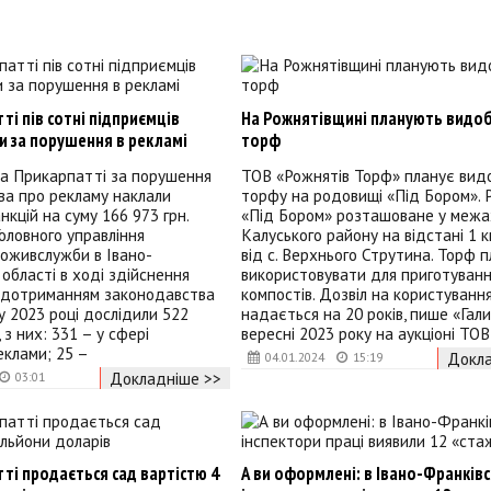
ті пів сотні підприємців
На Рожнятівщині планують видо
 за порушення в рекламі
торф
на Прикарпатті за порушення
ТОВ «Рожнятів Торф» планує вид
ва про рекламу наклали
торфу на родовищі «Під Бором».
кцій на суму 166 973 грн.
«Під Бором» розташоване у межа
Головного управління
Калуського району на відстані 1 км
живслужби в Івано-
від с. Верхнього Струтина. Торф 
 області в ході здійснення
використовувати для приготуван
 дотриманням законодавства
компостів. Дозвіл на користуван
у 2023 році дослідили 522
надається на 20 років, пише «Гали
 з них: 331 – у сфері
вересні 2023 року на аукціоні ТОВ
еклами; 25 –
Докла
04.01.2024
15:19
Докладніше >>
03:01
ті продається сад вартістю 4
А ви оформлені: в Івано-Франківс