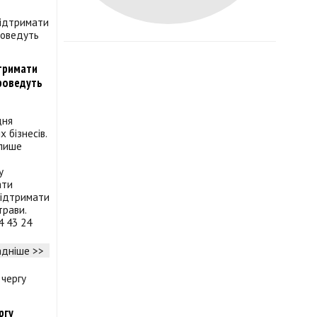
дтримати
проведуть
дня
 бізнесів.
 пише
у
ати
 підтримати
трави.
4 43 24
дніше >>
ргу