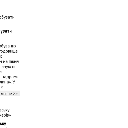
бувати
обування
 Родовище
х
 на північ
планують
ня
ня надрами
чина». У
 «
дніше >>
ьку