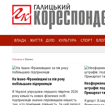
ВЛАДА
ЖИТТЯ
ДІЛО
КУЛЬТУРА
СПОРТ
БЛО
Головна
»
бізнес
На Івано-Франківщині за пів року
Неоформлені 
побільшало підприємців
штрафів: под
В Україні упродовж першого півріччя 2026
Прикарпатт
року кількість нових фізичних осіб-
підприємців значно перевищила кількість
Курорт &laq
тих, хто припинив діяльність. За цей період
Яремчанська 