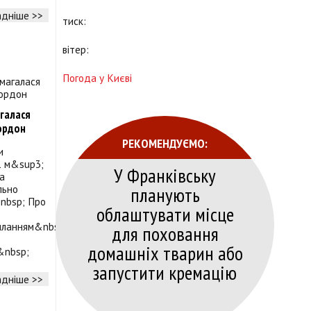
дніше >>
тиск:
вітер:
Погода у Києві
галася
кордон
РЕКОМЕНДУЄМО:
и
1 м&sup3;
У Франківську
за
планують
льно
nbsp; Про
облаштувати місце
иланням&nbsp;на
для поховання
домашніх тварин або
&nbsp;
запустити кремацію
дніше >>