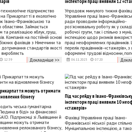
ларів
інспектори праці виявили 12 «ста
отехнологічне підприємство
Упродовж минулого тижня фахівц
на Прикарпатті в екологічно
Управління праці Івано-Франківськ
між Івано-Франківською та
ради проводили інформаційно-
ю областями. Займається
роз’яснювальну роботу як у склад
 та реалізацією яблук, груш,
робочої групи, так і спільно з мун
хів. Компанія на постійній основі
інспекцією щодо ризиків викорис
біжних фахівців з Німеччини та
праці неоформлених працівників. 
я дотримання стандартів якості
перелік працівників-«стажерів», з
о виробляєть
оформлені трудові відносини, поп
Докладніше >>
Докла
12:39
06.11.2023
07:20
Прикарпаття можуть отримати
Під час рейду в Івано-Франківськ
дновлення бізнесу
інспектори праці виявили 10 не
одить чеська гуманітарна
«стажерів»
«Людина в біді» за фінансової
AID. Підприємці зі Львівщини й
Фахівці Управління праці Івано-
івщини можуть отримати
Франківської міської ради спільно
дновлення релокованого бізнесу,
Муніципальною інспекцією, а так