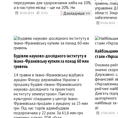
передумови для здорожчання хліба на 10%,
гривень, пов
а в наступні місяці – ще на 20%. Ни
управлінні Д
області. Зок
Докладніше >>
10.06.2024
13:01
забезпечено
03.06.2024
Найбільшими
Будівлю науково-дослідного інституту в
стали «Укрза
Івано-Франківську купили за понад 60 млн
Очолила рейт
гривень
значно скор
Державної с
14 травня в Івано-Франківську відбувся
фінансовій з
аукціон Фонду держмайна України з
«Укрзалізниц
продажу будівлі «Івано-Франківського
рейтинг найб
науково-дослідного та проектного
Дев’ять підп
інституту землеустрою». Пам’ятку
цьогорічного
культурної спадщини у центрі Івано-
найбільші за
Франківська продали з аукціону за 23 млн
ді
грн. Під час торгів адмінбудівля
подорожчала у 22 рази. За 61,6 млн грн
27.04.2024
комплекс купило ТОВ «Готе