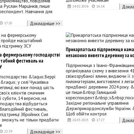
допоможе учасникам
дприємництво, повідомив
ва Руслан Марцінків, пише
Докла
24.02.2026
16:14
респондент. Навчання для
Докладніше >>
17:20
Прикарпатська підприємиця нама
на фермерському господарстві
незаконно вивезти деревину за 
табний фестиваль на
Підприємиця з Івано-Франківщин
У
організувала схему з вивезення 4
свіжозрубаної ялини, видаючи її 
господарство &laquo;Беррі
пиломатеріали, виготовлені з лега
raquo; у селі Чукалівка
придбаної деревини 2024 року. &
еплиці, які вже понад шість
це пише&nbsp;Галицький
своїх клієнтів смачним
кореспондент&nbsp;з&nbsp;пос
 суботи, 14 вересня, на
Західне регіональне управління
сподарства відбудеться
Держприкордонслужби України. 
благодійний фестиваль,
Щоб обійти контрол
підтримці Збройних Сил
ті зможуть не тільки придбати
Докла
26.03.2025
17:27
пе
Докладніше >>
22:39