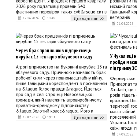
кореспондент. Упродовж першого кварталу
розвивати пі
2026 року податківці провели 340
міський голо
фактичних перевірок таких суб&rsquo;єктів
Галицький ко
ветеранів
Докладніше >>
17.04.2026
18:49
01.04.2026
Через брак працівників підприємець
У Чукалівці 
вирубає 15 гектарів яблуневого саду
пройде масш
Агропідприємство на Буковині вирубає 15 га
підтримку ЗС
яблуневого саду. Причиною називають брак
робочої сили через повномасштабну війну,
Фермерське 
пише Галицький кореспондент з посиланням
Прикарпаття&
на &laquo;Голос правди&raquo;. Йдеться
&ndash; це т
про сад в селі Строїнці Новоселицької
років тішать 
громади, який належить агровиробничому
врожаєм. Цієї
приватно-орендному підприємству
території го
&laquo;Золотий колос&raquo;. Його к
масштабний 
присвячений 
Докладніше >>
18.02.2026
19:01
України. Гос
свіжі ягоди, 
04.09.2025