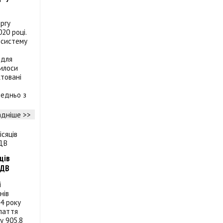
ргу
20 році.
 систему
 для
илоси
ктовані
едньо з
дніше >>
ців
ПДВ
і
нів
24 року
паття
у 905,8