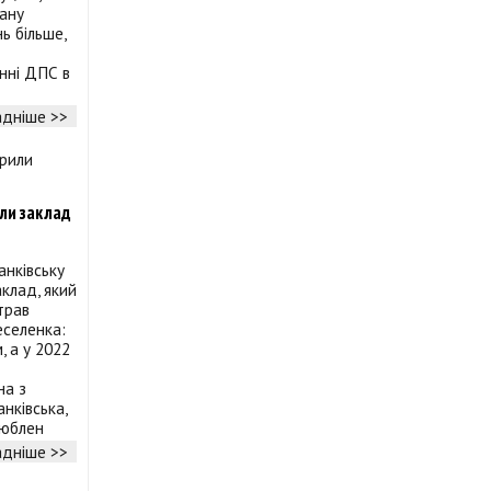
дану
ь більше,
нні ДПС в
дніше >>
или заклад
нківську
аклад, який
трав
еселенка:
 а у 2022
на з
нківська,
люблен
дніше >>