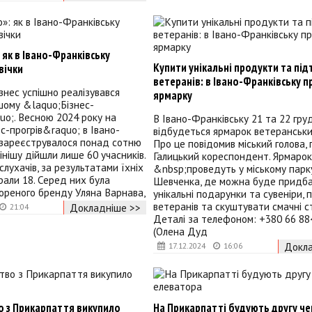
: як в Івано-Франківську
Купити унікальні продукти та пі
вічки
ветеранів: в Івано-Франківську 
знес успішно реалізувався
ярмарку
шому &laquo;Бізнес-
uo;. Весною 2024 року на
В Івано-Франківську 21 та 22 гру
с-прогрів&raquo; в Івано-
відбудеться ярмарок ветеранських
 зареєструвалося понад сотню
Про це повідомив міський голова,
інішу дійшли лише 60 учасників.
Галицький кореспондент. Ярмарок
слухачів, за результатами їхніх
&nbsp;проведуть у міському парк
брали 18. Серед них була
Шевченка, де можна буде придб
ореного бренду Уляна Варнава,
унікальні подарунки та сувеніри,
ветеранів та скуштувати смачні с
Докладніше >>
21:04
Деталі за телефоном: +380 66 88
(Олена Дуд
Докла
17.12.2024
16:06
о з Прикарпаття викупило
На Прикарпатті будують другу че