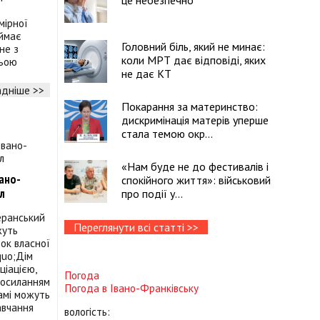
це небезпечно
мірної
аймає
Головний біль, який не минає:
не з
коли МРТ дає відповіді, яких
ньою
не дає КТ
дніше >>
Покарання за материнство:
дискримінація матерів уперше
стала темою окр...
«Нам буде не до фестивалів і
вано-
спокійного життя»: військовий
л
про події у...
еранський
Переглянути всі статті >>
жуть
ок власної
quo;Дім
ціацією,
Погода
посиланням
Погода в
Івано-Франківську
рамі можуть
авчання
вологість: