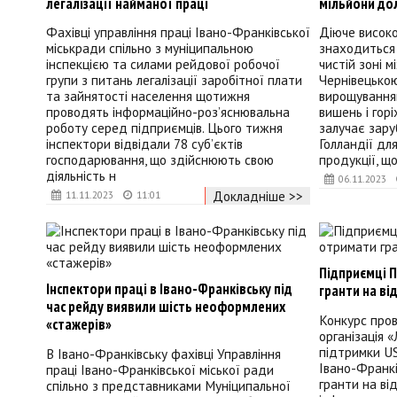
легалізації найманої праці
мільйони до
Фахівці управління праці Івано-Франківської
Діюче висок
міськради спільно з муніципальною
знаходиться 
інспекцією та силами рейдової робочої
чистій зоні 
групи з питань легалізації заробітної плати
Чернівецько
та зайнятості населення щотижня
вирощуванням
проводять інформаційно-роз’яснювальна
вишень і горі
роботу серед підприємців. Цього тижня
залучає зару
інспектори відвідали 78 суб’єктів
Голландії дл
господарювання, що здійснюють свою
продукції, щ
діяльність н
06.11.2023
Докладніше >>
11.11.2023
11:01
Підприємці 
Інспектори праці в Івано-Франківську під
гранти на ві
час рейду виявили шість неоформлених
Конкурс пров
«стажерів»
організація 
підтримки US
В Івано-Франківську фахівці Управління
Івано-Франк
праці Івано-Франківської міської ради
гранти на ві
спільно з представниками Муніципальної