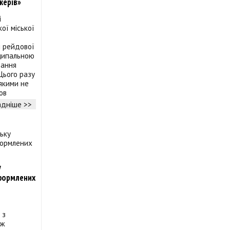
жерів»
і
ої міської
і рейдової
іципальною
тання
Цього разу
 якими не
ов
дніше >>
у
оформлених
 з
ож