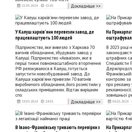
Докладніше >>
15.05.2024
13:05
У Калуш харків’яни перевезли завод, де
На Прикарпат
працевлаштують 100 людей
оштрафували
Підприємство, яке вивезло з Харкова 70
В 2023 році 
вагонів обладнання, збудувало завод у
законодавст
Калуші. Підприємство «Акваізол», яке в
штрафних сан
перші тижні повномасштабного вторгнення
Спеціалісти 
РФ релокувалося в Калуш, готується
Держпродспо
запустити новозбудований завод. До
Франківській
Калуша харків'яни привезли 70 вагонів
контролю за
виробничого обладнання, його розмістили у
про рекламу 
складських приміщеннях. Відтак вирішили
рекламоносії,
спо
зовнішньої р
Докладніше >>
19.03.2024
14:01
06.01.2024
В Івано-Франківську тривають перевірки з
На Прикарпат