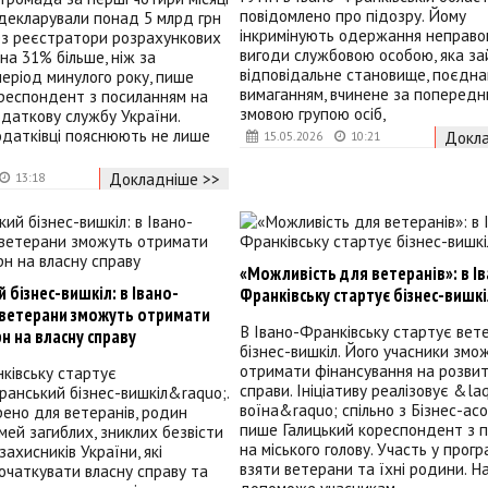
повідомлено про підозру. Йому
декларували понад 5 млрд грн
інкримінують одержання неправо
ез реєстратори розрахункових
вигоди службовою особою, яка з
 на 31% більше, ніж за
відповідальне становище, поєдна
період минулого року, пише
вимаганням, вчинене за поперед
ореспондент з посиланням на
змовою групою осіб,
даткову службу України.
одатківці пояснюють не лише
Докла
15.05.2026
10:21
Докладніше >>
13:18
«Можливість для ветеранів»: в І
 бізнес-вишкіл: в Івано-
Франківську стартує бізнес-вишкі
 ветерани зможуть отримати
В Івано-Франківську стартує вет
рн на власну справу
бізнес-вишкіл. Його учасники змо
отримати фінансування на розвит
ківську стартує
справи. Ініціативу реалізовує &la
анський бізнес-вишкіл&raquo;.
воїна&raquo; спільно з Бізнес-асо
ено для ветеранів, родин
пише Галицький кореспондент з 
імей загиблих, зниклих безвісти
на міського голову. Участь у прог
захисників України, які
взяти ветерани та їхні родини. Н
очаткувати власну справу та