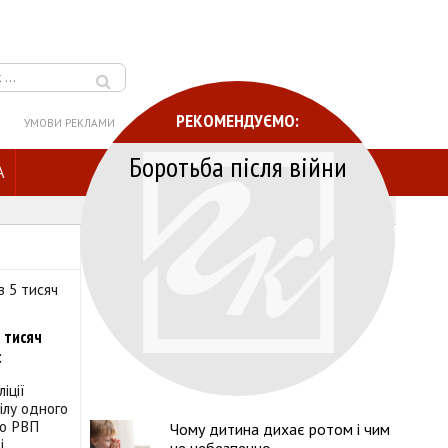
РЕКОМЕНДУЄМО:
УМОВИ РЕКЛАМИ
Боротьба після війни
A
 тисяч
с
іції
ілу одного
го РВП
Чому дитина дихає ротом і чим
і