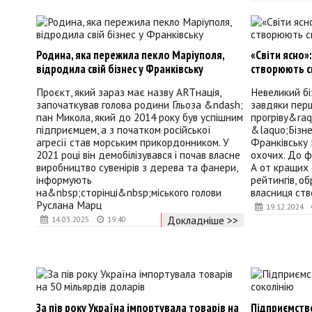
Родина, яка пережила пекло Маріуполя,
«Світи ясно»
відродила свій бізнес у Франківську
створюють с
Проєкт, який зараз має назву ARTнація,
Невеликий бі
започаткував голова родини Гльоза &ndash;
завдяки пер
пан Микола, який до 2014 року був успішним
прогріву&raq
підприємцем, а з початком російської
&laquo;Бізне
агресії став морським прикордонником. У
Франківську
2021 році він демобілізувався і почав власне
охочих. До ф
виробництво сувенірів з дерева та фанери,
А от кращих 
інформують
рейтингів, о
на&nbsp;сторінці&nbsp;міського голови
власниця ств
Руслана Марц
19.12.2024
Докладніше >>
14.03.2025
19:40
За пів року Україна імпортувала товарів на
Підприємств