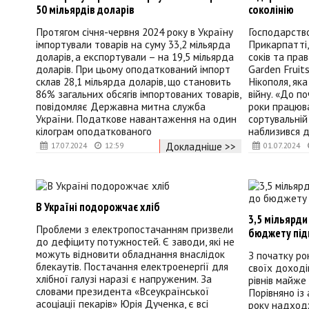
50 мільярдів доларів
соколінію
Протягом січня-червня 2024 року в Україну
Господарство
імпортували товарів на суму 33,2 мільярда
Прикарпатті,
доларів, а експортували – на 19,5 мільярда
соків та пра
доларів. При цьому оподаткований імпорт
Garden Fruit
склав 28,1 мільярда доларів, що становить
Нікополя, як
86% загальних обсягів імпортованих товарів,
війну. «До п
повідомляє Державна митна служба
роки працюва
України. Податкове навантаження на один
сортувальній 
кілограм оподаткованого
наблизився до
Докладніше >>
17.07.2024
12:59
01.07.2024
В Україні подорожчає хліб
3,5 мільярди
Проблеми з електропостачанням призвели
бюджету під
до дефіциту потужностей. Є заводи, які не
можуть відновити обладнання внаслідок
З початку ро
блекаутів. Постачання електроенергії для
своїх доході
хлібної галузі наразі є напруженим. За
рівнів майже
словами президента «Всеукраїнської
Порівняно із
асоціації пекарів» Юрія Дученка, є всі
року надходж