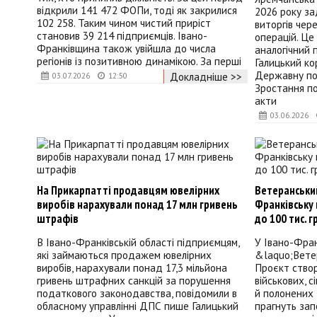
відкрили 141 472 ФОПи, тоді як закрилися
2026 року за
102 258. Таким чином чистий приріст
виторгів чер
становив 39 214 підприємців. Івано-
операцій. Це
Франківщина також увійшла до числа
аналогічний 
регіонів із позитивною динамікою. За перші
Галицький к
Державну по
Докладніше >>
03.07.2026
12:50
Зростання п
акти
03.06.2026
На Прикарпатті продавцям ювелірних
Ветеранський
виробів нарахували понад 17 млн гривень
Франківську
штрафів
до 100 тис. г
В Івано-Франківській області підприємцям,
У Івано-Фран
які займаються продажем ювелірних
&laquo;Ветер
виробів, нарахували понад 17,3 мільйона
Проєкт створ
гривень штрафних санкцій за порушення
військових, с
податкового законодавства, повідомили в
й полонених 
обласному управлінні ДПС пише Галицький
прагнуть зап