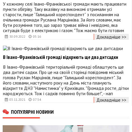
У кожному селі Івано-Франківської громади мають працювати
пункти обігріву. Таку вказівку на виконкомі отримали усі
старости, пише “Галицький кореспондент” з посиланням на
очільника громади Руслана Марцінківа. За його словами, має
бути розуміння того, що зараз триває війна і невідомо, яка
ситуація буде з електрикою і газом. "Тож маємо бути готовим
Докладніше >>
30.09.2022
05:16
В Івано-Франківській громаді відкриють ще два дитсадки
В Івано-Франківській територіальній громаді облаштують ще
два дитячі садки. Про це на своїй сторінці повідомив міський
голова Руслан Марцінків, пише "Галицький кореспондент". За
його словами, наступного року на День міста планують
відкриття ДНЗ "Намистинка" у Крихівцях. "Громада росте, дітки
народжуються. Тож і садків повинно бути більше!", - нап
Докладніше >>
03.11.2021
07:54
ПОПУЛЯРНІ НОВИНИ