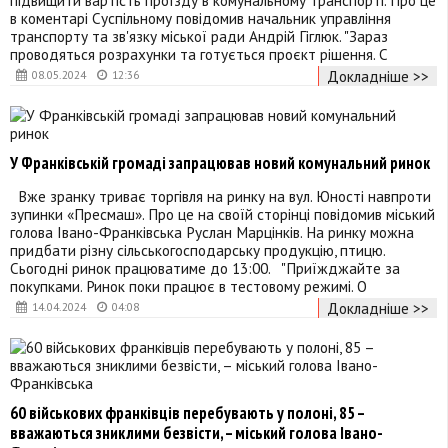
в коментарі Суспільному повідомив начальник управління
транспорту та зв'язку міської ради Андрій Гіглюк. "Зараз
проводяться розрахунки та готується проєкт рішення. С
Докладніше >>
08.05.2024
12:36
У Франківській громаді запрацював новий комунальний ринок
Вже зранку триває торгівля на ринку на вул. Юності навпроти
зупинки «Пресмаш». Про це на своїй сторінці повідомив міський
голова Івано-Франківська Руслан Марцінків. На ринку можна
придбати різну сільськогосподарську продукцію, птицю.
Сьогодні ринок працюватиме до 13:00. "Приїжджайте за
покупками. Ринок поки працює в тестовому режимі. О
Докладніше >>
14.04.2024
04:08
60 військових франківців перебувають у полоні, 85 –
вважаються зниклими безвісти, – міський голова Івано-