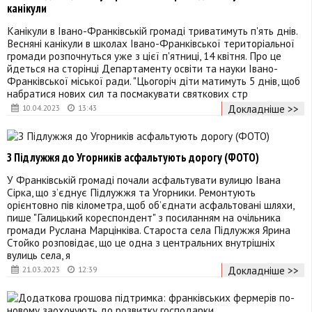
канікули
Канікули в Івано-Франківській громаді триватимуть п'ять днів.
Весняні канікули в школах Івано-Франківської територіальної
громади розпочнуться уже з цієї п'ятниці, 14 квітня. Про це
йдеться на сторінці Департаменту освіти та науки Івано-
Франківської міської ради. "Цьогоріч діти матимуть 5 днів, щоб
набратися нових сил та посмакувати святкових стр
Докладніше >>
10.04.2023
13:43
З Підлужжя до Угорників асфальтують дорогу (ФОТО)
У Франківській громаді почали асфальтувати вулицю Івана
Сірка, що з’єднує Підлужжя та Угорники. Ремонтують
орієнтовно пів кілометра, щоб об’єднати асфальтовані шляхи,
пише "Галицький кореспондент" з посиланням на очільника
громади Руслана Марцінківа. Староста села Підлужжя Ярина
Стойко розповідає, що це одна з центральних внутрішніх
вулиць села, я
Докладніше >>
21.03.2023
12:39