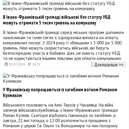
В Івано-Франківській громаді військові без статусу УБД
можуть отримати 5 тисяч гривень на комуналку
В Івано-Франківській громаді серед міських програм допомоги
захисникам та їхнім сім’ях є одноразова виплата на оплату
комунальних послуг. З 2024 року її збільшили з 3 000 до 5 000
гривень. Нею можуть скористатись військові, які беруть
безпосередню участь в бойових діях, не мають статусу УБД
та не користуються іншими пільгами для оплати комунальних
Докладніше >>
01.02.2024
14:11
У Франківську попрощаються із загиблим воїном Романом
Кузмяком
Військового поховають на Алеї Героїв у Чукалівці. На війні
загинув військовослужбовець з Івано-Франківської громади
Роман Кузмяк. Сьогодні відбулась панахида за загиблим, а
завтра, 22 листопада, о 12:00 розпочнеться прощання з
Романом у церкві Св. Ольги та Володимира та чин похорону.