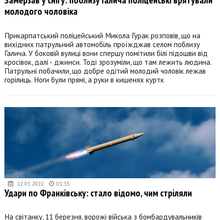
молодого чоловіка
Прикарпатський поліцейський Микола Гурак розповів, що на
вихідних патрульний автомобіль проїжджав селом поблизу
Галича. У боковій вулиці вони спершу помітили білі підошви від
кросівок, далі - джинси. Тоді зрозуміли, що там лежить людина.
Патрульні побачили, що добре одітий молодий чоловік лежав
горілиць. Ноги були прямі, а руки в кишенях куртк
12.03.2022
01:35
Удари по Франківську: стало відомо, чим стріляли
На світанку, 11 березня, ворожі війська з бомбардувальників