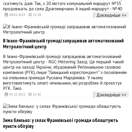
їхатимуть далі. Так, з 20 лютого комунальний маршрут №55
продовжать до села Драгомирчани. А інший маршрут - №40
Докладніше >>
08.02.2023
11:38
В Івано-Франківській громаді запрацював автоматизований
Метрологічний центр
В Івано-Франківській громаді запрацював автоматизований
Метрологічний центр - RGC-Metering Захід. Це перший такий
центр на заході України, збудований Регіональною газовою
компанією (РГК), пише "Галицький кореспондент" з посиланням
на очільника громади Руслана Марцінківа. У ньому
виготовлятимуть smart-лічильники, які розробляє й проєктує
РГК. Тако
Докладніше >>
02.12.2022
11:42
Зима близько: у селах Франківської громади облаштують
пункти обігріву