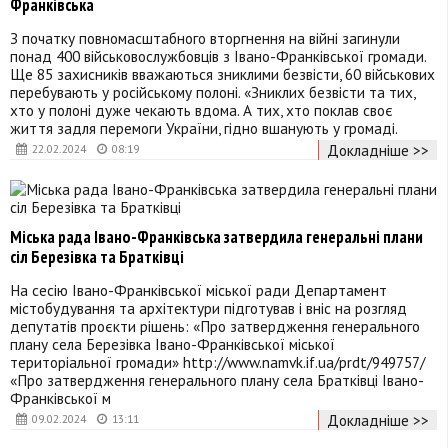
Франківська
З початку повномасштабного вторгнення на війні загинули
понад 400 військовослужбовців з Івано-Франківської громади.
Ще 85 захисників вважаються зниклими безвісти, 60 військових
перебувають у російському полоні. «Зниклих безвісти та тих,
хто у полоні дуже чекають вдома. А тих, хто поклав своє
життя задля перемоги України, гідно вшанують у громаді.
Докладніше >>
22.02.2024
08:19
Міська рада Івано-Франківська затвердила генеральні плани
сіл Березівка та Братківці
На сесію Івано-Франківської міської ради Департамент
містобудування та архітектури підготував і вніс на розгляд
депутатів проєкти рішень: «Про затвердження генерального
плану села Березівка Івано-Франківської міської
територіальної громади» http://www.namvk.if.ua/prdt/949757/
«Про затвердження генерального плану села Братківці Івано-
Франківської м
Докладніше >>
09.02.2024
13:11