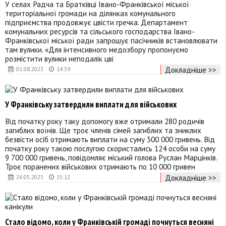
У селах Радча та Братківці Івано-Франківської міської
територіальної громади на ділянках комунального
підприємства продовжує цвісти гречка. Департамент
комунальних ресурсів та сільського господарства Івано-
Франківської міської ради запрошує пасічників встановлювати
там вулики. «Для інтенсивного медозбору пропонуємо
розмістити вулики неподалік цві
Докладніше >>
01.08.2023
14:39
У Франківську затвердили виплати для військових
Від початку року таку допомогу вже отримали 280 родичів
загиблих воїнів. Ще троє членів сімей загиблих та зниклих
безвісти осіб отримають виплати на суму 300 000 гривень. Від
початку року такою послугою скористались 124 особи на суму
9 700 000 гривень, повідомляє міський голова Руслан Марцінків.
Троє поранених військових отримають по 10 000 гривен
Докладніше >>
26.05.2023
15:12
Стало відомо, коли у Франківській громаді почнуться весняні