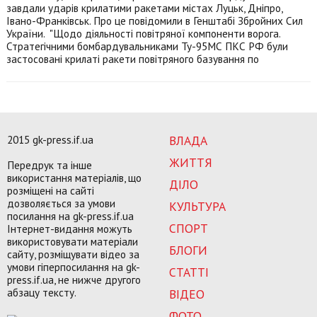
завдали ударів крилатими ракетами містах Луцьк, Дніпро,
Івано-Франківськ. Про це повідомили в Генштабі Збройних Сил
України. "Щодо діяльності повітряної компоненти ворога.
Стратегічними бомбардувальниками Ту-95МС ПКС РФ були
застосовані крилаті ракети повітряного базування по
2015 gk-press.if.ua
ВЛАДА
ЖИТТЯ
Передрук та інше
використання матеріалів, що
ДІЛО
розміщені на сайті
дозволяється за умови
КУЛЬТУРА
посилання на gk-press.if.ua
СПОРТ
Інтернет-видання можуть
використовувати матеріали
БЛОГИ
сайту, розміщувати відео за
умови гіперпосилання на gk-
СТАТТІ
press.if.ua, не нижче другого
абзацу тексту.
ВІДЕО
ФОТО