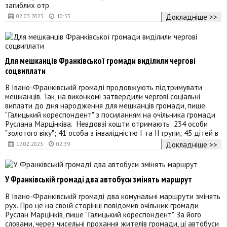
загиблих отр
Докладніше >>
02.03.2023
10:55
Для мешканців Франківської громади виділили чергові
соцвиплати
В Івано-Франківській громаді продовжують підтримувати
мешканців. Так, на виконкомі затвердили чергові соціальні
виплати до дня народження для мешканців громади, пише
"Галицький кореспондент" з посиланням на очільника громади
Руслана Марцінківа. Невдовзі кошти отримають: 234 особи
"золотого віку"; 41 особа з інвалідністю І та ІІ групи; 45 дітей в
Докладніше >>
17.02.2023
02:39
У Франківській громаді два автобуси змінять маршрут
В Івано-Франківській громаді два комунальні маршрути змінять
рух. Про це на своїй сторінці повідомив очільник громади
Руслан Марцінків, пише "Галицький кореспондент". За його
словами, через чисельні прохання жителів громади, ці автобуси