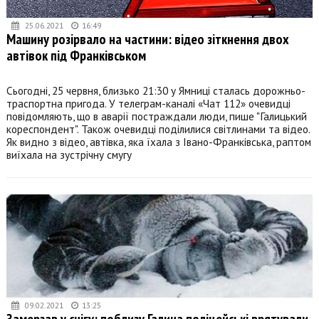
25.06.2021
16:49
Машину розірвало на частини: відео зіткнення двох
автівок під Франківськом
Сьогодні, 25 червня, близько 21:30 у Ямниці сталась дорожньо-
траспортна пригода. У телеграм-каналі «Чат 112» очевидці
повідомляють, що в аварії постраждали люди, пише "Галицький
кореспондент". Також очевидці поділилися світлинами та відео.
Як видно з відео, автівка, яка їхала з Івано-Франківська, раптом
виїхала на зустрічну смугу
09.02.2021
13:25
Замерзав у снігу: поблизу Галича поліцейські врятували