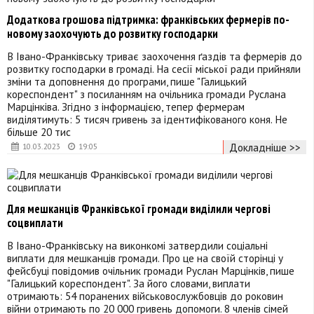
Додаткова грошова підтримка: франківських фермерів по-
новому заохочують до розвитку господарки
В Івано-Франківську триває заохочення ґаздів та фермерів до
розвитку господарки в громаді. На сесії міської ради прийняли
зміни та доповнення до програми, пише "Галицький
кореспондент" з посиланням на очільника громади Руслана
Марцінківа. Згідно з інформацією, тепер фермерам
виділятимуть: 5 тисяч гривень за ідентифікованого коня. Не
більше 20 тис
Докладніше >>
10.03.2023
19:05
Для мешканців Франківської громади виділили чергові
соцвиплати
В Івано-Франківську на виконкомі затвердили соціальні
виплати для мешканців громади. Про це на своїй сторінці у
фейсбуці повідомив очільник громади Руслан Марцінків, пише
"Галицький кореспондент". За його словами, виплати
отримають: 54 поранених військовослужбовців до роковин
війни отримають по 20 000 гривень допомоги. 8 членів сімей