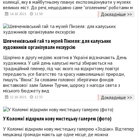
колекції, яку в майбутньому планує експозиціонувати у музеях
великих міст. До речі, нещодавно саме "оголеними" роботами м
Докладніше >>
14.10.2021
11:50
Шевченківський гай та музей Пінзеля: для калуських
художників організували екскурсію
Щорічно в другу неділю жовтня в Україні відзначають День
художника. У цей день калуські митці збираються на
традиційний пленер, під час якого на відкритому повітрі
передають усе багатство та красу навколишньої природи,
пишуть "Вікна". За словами головної зберігачки фондів
виставкової зали Галини Турчик, щороку з нагоди свята з
міського бюджету вид
Докладніше >>
12.10.2021
12:33
У Коломиї відкрили нову мистецьку галерею (фото)
У Коломиї відкрили нову мистецьку галерею «Зодіак». Відтепер
мешканці громади мають ще одне місце, де можна