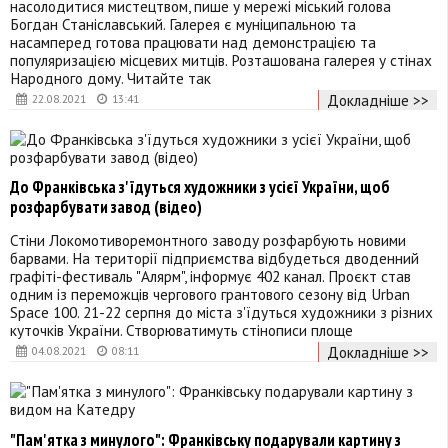
насолодитися мистецтвом, пише у мережі міський голова
Богдан Станіславський. Галерея є муніципальною та
насамперед готова працювати над демонстрацією та
популяризацією місцевих митців. Розташована галерея у стінах
Народного дому. Читайте так
Докладніше >>
22.08.2021
13:41
До Франківська з'їдуться художники з усієї України, щоб
розфарбувати завод (відео)
Стіни Локомотиворемонтного заводу розфарбують новими
барвами. На території підприємства відбудеться дводенний
графіті-фестиваль "Алярм", інформує 402 канал. Проєкт став
одним із переможців чергового грантового сезону від Urban
Space 100. 21-22 серпня до міста з'їдуться художники з різних
куточків України. Створюватимуть стінописи площе
Докладніше >>
04.08.2021
08:11
"Пам'ятка з минулого": Франківську подарували картину з