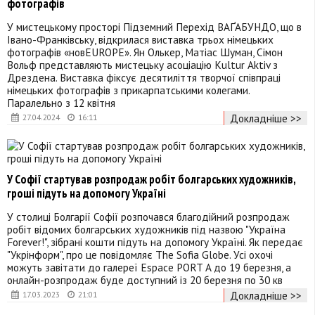
фотографів
У мистецькому просторі Підземний Перехід ВАҐАБУНДО, що в
Івано-Франківську, відкрилася виставка трьох німецьких
фотографів «новEUROPE». Ян Олькер, Матіас Шуман, Сімон
Вольф представляють мистецьку асоціацію Kultur Aktiv з
Дрездена. Виставка фіксує десятиліття творчої співпраці
німецьких фотографів з прикарпатськими колегами.
Паралельно з 12 квітня
Докладніше >>
27.04.2024
16:11
У Софії стартував розпродаж робіт болгарських художників,
гроші підуть на допомогу Україні
У столиці Болгарії Софії розпочався благодійний розпродаж
робіт відомих болгарських художників під назвою "Україна
Forever!", зібрані кошти підуть на допомогу Україні. Як передає
"Укрінформ", про це повідомляє The Sofia Globe. Усі охочі
можуть завітати до галереї Espace PORT A до 19 березня, а
онлайн-розпродаж буде доступний із 20 березня по 30 кв
Докладніше >>
17.03.2023
21:01