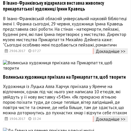
В Івано-Франківську відкрилася виставка живопису
прикарпатської художниці Ірини Кравець
В Iвано-Франкiвській обласній унiверсальній науковій бiблiотеці
iменi I. Франка сьогодні, 29 червня, художниця Ірина Кравець
представила свої роботи. На стінах - натюрморти, пейзажі,
буденні речі, які пані Ірина перетворює у мистецтво. Директор
музею мистецтва Прикарпаття Михайло Дейнега каже:
"Сьогодні особливо мені подобаються пейзажі, романтичн
Докладніше >>
29.06.2017
07:27
Волинська художниця приїхала на Прикарпаття, щоб творити
Художниця із Луцька Алла Харчук приїхала у Яремче на
відпочинок, однак під час нього уже написала 10 етюдів, які
увійдуть у її нову виставку «543м». «Як прекрасно літньою
порою поїхати туди, де сонце тепліше, вітер лагідніший, де
повітря чисте та смачне, де неба більше, там де здається, що
можна доторкнутись до пухнастих хмар і відчути себе птахом
Докладніше >>
19.06.2017
15:24