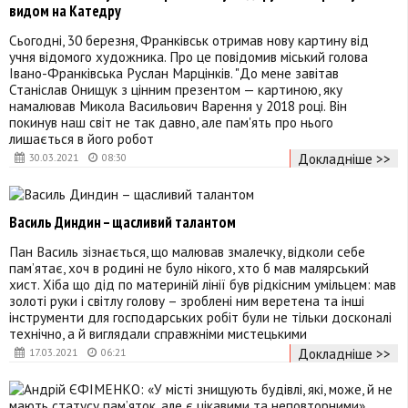
видом на Катедру
Сьогодні, 30 березня, Франківськ отримав нову картину від
учня відомого художника. Про це повідомив міський голова
Івано-Франківська Руслан Марцінків. "До мене завітав
Станіслав Онищук з цінним презентом — картиною, яку
намалював Микола Васильович Варення у 2018 році. Він
покинув наш світ не так давно, але пам'ять про нього
лишається в його робот
Докладніше >>
30.03.2021
08:30
Василь Диндин – щасливий талантом
Пан Василь зізнається, що малював змалечку, відколи себе
пам’ятає, хоч в родині не було нікого, хто б мав малярський
хист. Хіба що дід по материній лінії був рідкісним умільцем: мав
золоті руки і світлу голову – зроблені ним веретена та інші
інструменти для господарських робіт були не тільки досконалі
технічно, а й виглядали справжніми мистецькими
Докладніше >>
17.03.2021
06:21