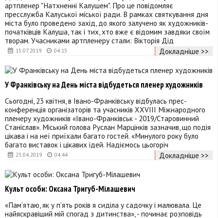
артпленер "Натхненні Калушем". Про це повідомляє
пресслужба Калуської міської ради. В рамках святкування дня
міста було проведено захід, до якого залучено як художників-
початківців Калуша, так і тих, хто вже є відомим завдяки своїм
творам. Учасниками артпленеру стали: Вікторія Дід
Докладніше >>
15.07.2019
04:15
У Франківську на День міста відбудеться пленер художників
Сьогодні, 23 квітня, в Івано-Франківську відбулась прес-
конференція організаторів та учасників ХХVIII Міжнародного
пленеру художників «Івано-Франківськ - 2019/Старовинний
Станіслав». Міський голова Руслан Марцінків зазначив, що подія
цікава і на неї приїхали багато гостей. «Минулого року було
багато виставок і цікавих ідей. Надіємось цьогоріч
Докладніше >>
23.04.2019
04:44
Культ особи: Оксана Тригуб-Мілашевич
«Пам’ятаю, як у п’ять років я сиділа у садочку і малювала. Це
найяскравіший мій спогад з дитинства», - починає розповідь