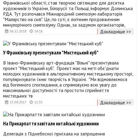
Франківської області, став творчою світлицею для десятка
художників із України, Білорусії та Польщі, інформує Долинська
РДА. Тут розпочався Міжнародний симпозіум-лабораторія
"Малярство на склі". Це, по суті, є логічним продовженням
минулорічного симпозіуму. Однак, за задумом організаторів,
Докладніше >>
06.12.2018
14:16
У Франківську презентували "Мистецький куб"
В Івано-Франківську арт-фундація "Вільні" презентувала
проект "Мистецький куб". Проект має на меті обє'днати
молодих художників в альтернативному мистецькому просторі,
популяризувати їхню творчість в Україні. "Ми відмовляємося
від богемного споглядання, а спрямовуємо всю увагу до
максимальної доступності та простоти сприйняття
мистецьких тв
Докладніше >>
23.08.2017
11:55
На Прикарпаття завітали китайські художники
Делегація з Піднебесної приїхала на запрошення