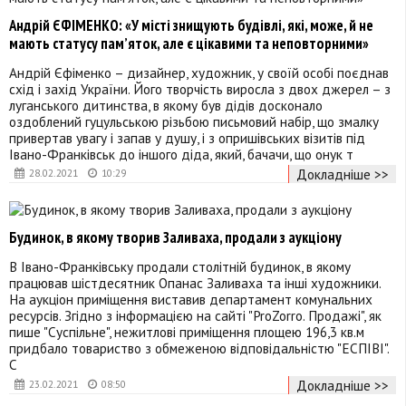
Андрій ЄФІМЕНКО: «У місті знищують будівлі, які, може, й не
мають статусу пам’яток, але є цікавими та неповторними»
Андрій Єфіменко – дизайнер, художник, у своїй особі поєднав
схід і захід України. Його творчість виросла з двох джерел – з
луганського дитинства, в якому був дідів досконало
оздоблений гуцульською різьбою письмовий набір, що змалку
привертав увагу і запав у душу, і з опришівських візитів під
Івано-Франківськ до іншого діда, який, бачачи, що онук т
Докладніше >>
28.02.2021
10:29
Будинок, в якому творив Заливаха, продали з аукціону
В Івано-Франківську продали столітній будинок, в якому
працював шістдесятник Опанас Заливаха та інші художники.
На аукціон приміщення виставив департамент комунальних
ресурсів. Згідно з інформацією на сайті "ProZorro. Продажі", як
пише "Суспільне", нежитлові приміщення площею 196,3 кв.м
придбало товариство з обмеженою відповідальністю "ЕСПІВІ".
С
Докладніше >>
23.02.2021
08:50