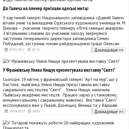
До Галича на пленер приїхали одеські митці
У картинній галереї Національного заповідника «Давній Галич»
вітали учнів та викладачів Одеського художнього училища ім. М.
Грекова – учасників творчого пленеру «Літні галицькі акварелі».
З вітальними словами до учасників заходу звернулися
заступник генерального директора заповідника Семен
Побуцький, заступник голови райдержадміністрації Олексан
Докладніше >>
07.06.2017
10:31
У Франківську Уляна Нищук презентувала виставку "Святі"
Сьогодні, 19 квітня, у франківській галереї "Арт на мур", що у
Бастіоні, львів’янка Уляна Нищук представила виставку
сакрального мистецтва "Святі". Уляна Нищук закінчила
Львівську академію мистецтв. Працює зараз у станковому,
монументальному і сакральному живописі. Виставка "Святі"
експонувалася вже у Львові, Донецьку, Вінниці та у Варшаві.
Докладніше >>
19.04.2017
14:02