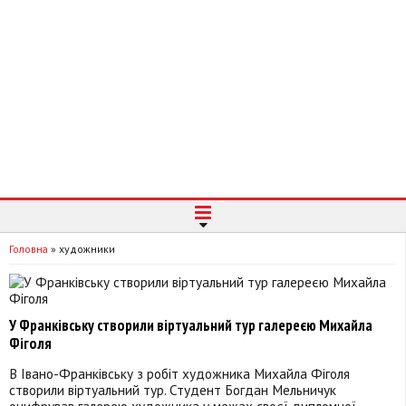
Головна
»
художники
У Франківську створили віртуальний тур галереєю Михайла
Фіголя
В Івано-Франківську з робіт художника Михайла Фіголя
створили віртуальний тур. Студент Богдан Мельничук
оцифрував галерею художника у межах своєї дипломної