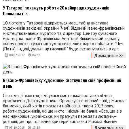
У Татарові покажуть роботи 20 найкращих художників
Прикарпаття
10 лютого у Татарові відкриється масштабна виставка
художників західної України "Чеч". Відомий івано-франківський
мистецтвознавець, куратор та директор Центру сучасного
мистецтва Івано-Франківська Анатолій Звіжинський зібрав у
цьому проекті сучасних художників, яких варто побачити. “Чеч
(Потік). Індивідуальні артикуляції” буде експонуватись в арт
Докладніше >>
08.02.2017
04:37
В Івано-Франківську художники святкували свій професійний
день
Сьогодні, 5 жовтня, відбулася мистецька виставка «Ідея»,
присвячена Дню художника. Організував творчий захід Микола
Якимечко, який хотів показати найновіші твори 2015 року,
роботи художників, які ще ніхто і ніколи не бачив. «Все, що є в
нас найкраще, українське, ми прагнули передати людям»,—
розповідає про головний критерій виставки Микола Якимеч
Докладніше >>
05.10.2015
13:15