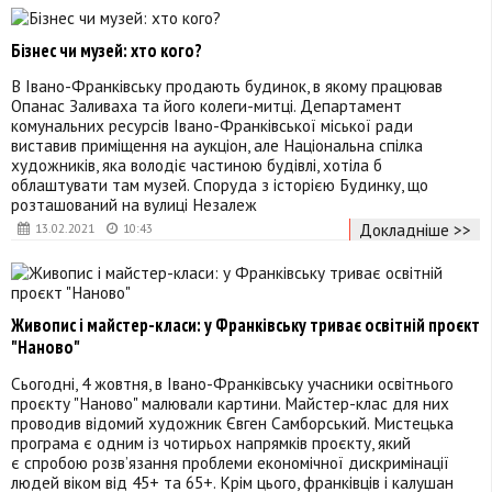
Бізнес чи музей: хто кого?
В Івано-Франківську продають будинок, в якому працював
Опанас Заливаха та його колеги-митці. Департамент
комунальних ресурсів Івано-Франківської міської ради
виставив приміщення на аукціон, але Національна спілка
художників, яка володіє частиною будівлі, хотіла б
облаштувати там музей. Споруда з історією Будинку, що
розташований на вулиці Незалеж
Докладніше >>
13.02.2021
10:43
Живопис і майстер-класи: у Франківську триває освітній проєкт
"Наново"
Сьогодні, 4 жовтня, в Івано-Франківську учасники освітнього
проєкту "Наново" малювали картини. Майстер-клас для них
проводив відомий художник Євген Самборський. Мистецька
програма є одним із чотирьох напрямків проєкту, який
є спробою розв’язання проблеми економічної дискримінації
людей віком від 45+ та 65+. Крім цього, франківців і калушан