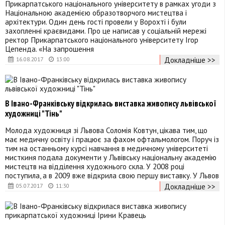
Прикарпатського національного університету в рамках угоди з
Національною академією образотворчого мистецтва і
архітектури. Один день гості провели у Ворохті і були
захопленні краєвидами. Про це написав у соціальній мережі
ректор Прикарпатського національного університету Ігор
Цепенда. «На запрошення
Докладніше >>
16.08.2017
13:00
В Івано-Франківську відкрилась виставка живопису львівської
художниці "Тінь"
Молода художниця зі Львова Соломія Ковтун, цікава тим, що
має медичну освіту і працює за фахом офтальмологом. Поруч із
тим на останньому курсі навчання в медичному університеті
мисткиня подала документи у Львівську національну академію
мистецтв на відділення художнього скла. У 2008 році
поступила, а в 2009 вже відкрила свою першу виставку. У Львов
Докладніше >>
05.07.2017
11:30