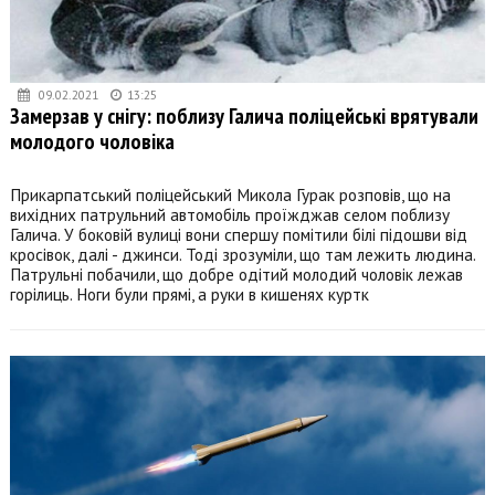
09.02.2021
13:25
Замерзав у снігу: поблизу Галича поліцейські врятували
молодого чоловіка
Прикарпатський поліцейський Микола Гурак розповів, що на
вихідних патрульний автомобіль проїжджав селом поблизу
Галича. У боковій вулиці вони спершу помітили білі підошви від
кросівок, далі - джинси. Тоді зрозуміли, що там лежить людина.
Патрульні побачили, що добре одітий молодий чоловік лежав
горілиць. Ноги були прямі, а руки в кишенях куртк