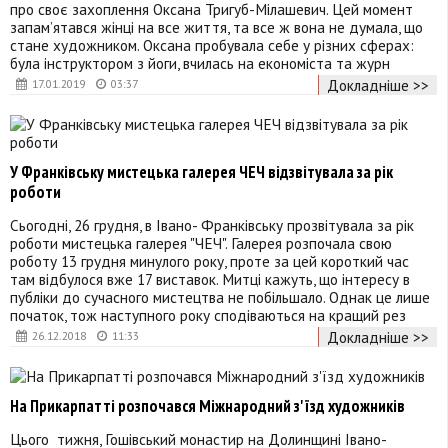
про своє захоплення Оксана Тригуб-Мілашевич. Цей момент
запам’ятався жінці на все життя, та все ж вона не думала, що
стане художником. Оксана пробувала себе у різних сферах:
була інструктором з йоги, вчилась на економіста та журн
Докладніше >>
17.01.2019
03:37
У Франківську мистецька галерея ЧЕЧ відзвітувала за рік
роботи
Сьогодні, 26 грудня, в Івано- Франківську прозвітувала за рік
роботи мистецька галерея "ЧЕЧ". Галерея розпочала свою
роботу 13 грудня минулого року, проте за цей короткий час
там відбулося вже 17 виставок. Митці кажуть, що інтересу в
публіки до сучасного мистецтва не побільшало. Однак це лише
початок, тож наступного року сподіваються на кращий рез
Докладніше >>
26.12.2018
11:33
На Прикарпатті розпочався Міжнародний з'їзд художників
Цього тижня, Гошівський монастир на Долинщині Івано-