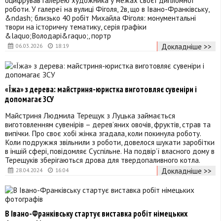
роботи. У галереї на вулиці Фiголя, 2в, що в Івано-Франківську,
&ndash; близько 40 робіт Михайла Фіголя: монументальні
твори на історичну тематику, серія графіки
&laquo;Володарі&raquo;, портр
Докладніше >>
06.03.2026
18:19
«Їжа» з дерева: майстриня-юристка виготовляє сувеніри і
допомагає ЗСУ
Майстриня Людмила Терещук з Луцька займається
виготовленням сувенірів – дерев’яних овочів, фруктів, страв та
випічки. Про своє хобі жінка згадала, коли покинула роботу.
Коли подружжя звільнили з роботи, довелося шукати заробітки
в іншій сфері, повідомляє Суспільне. На подвір’ї власного дому в
Терещуків зберігаються дрова для твердопаливного котла.
Докладніше >>
28.04.2024
16:04
В Івано-Франківську стартує виставка робіт німецьких