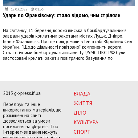
12.03.2022
01:35
Удари по Франківську: стало відомо, чим стріляли
На світанку, 11 березня, ворожі війська з бомбардувальників
завдали ударів крилатими ракетами містах Луцьк, Дніпро,
Івано-Франківськ. Про це повідомили в Генштабі Збройних Сил
України. "Щодо діяльності повітряної компоненти ворога.
Стратегічними бомбардувальниками Ту-95МС ПКС РФ були
застосовані крилаті ракети повітряного базування по
2015 gk-press.if.ua
ВЛАДА
ЖИТТЯ
Передрук та інше
використання матеріалів, що
ДІЛО
розміщені на сайті
дозволяється за умови
КУЛЬТУРА
посилання на gk-press.if.ua
СПОРТ
Інтернет-видання можуть
використовувати матеріали