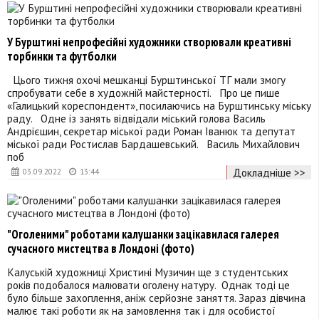
У Бурштині непрофесійні художники створювали креативні
торбинки та футболки
Цього тижня охочі мешканці Бурштинської ТГ мали змогу
спробувати себе в художній майстерності. Про це пише
«Галицький кореспондент», посилаючись на Бурштинську міську
раду. Одне із занять відвідали міський голова Василь
Андрієшин, секретар міської ради Роман Іванюк та депутат
міської ради Ростислав Бардашевський. Василь Михайлович
поб
Докладніше >>
03.09.2022
13:44
"Оголеними" роботами калушанки зацікавилася галерея
сучасного мистецтва в Лондоні (фото)
Калуській художниці Христині Музичин ще з студентських
років подобалося малювати оголену натуру. Однак тоді це
було більше захоплення, аніж серйозне заняття. Зараз дівчина
малює такі роботи як на замовлення так і для особистої