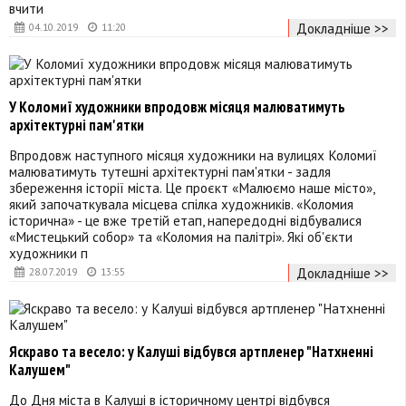
вчити
Докладніше >>
04.10.2019
11:20
У Коломиї художники впродовж місяця малюватимуть
архітектурні пам'ятки
Впродовж наступного місяця художники на вулицях Коломиї
малюватимуть тутешні архітектурні пам'ятки - задля
збереження історії міста. Це проєкт «Малюємо наше місто»,
який започаткувала місцева спілка художників. «Коломия
історична» - це вже третій етап, напередодні відбувалися
«Мистецький собор» та «Коломия на палітрі». Які об'єкти
художники п
Докладніше >>
28.07.2019
13:55
Яскраво та весело: у Калуші відбувся артпленер "Натхненні
Калушем"
До Дня міста в Калуші в історичному центрі відбувся