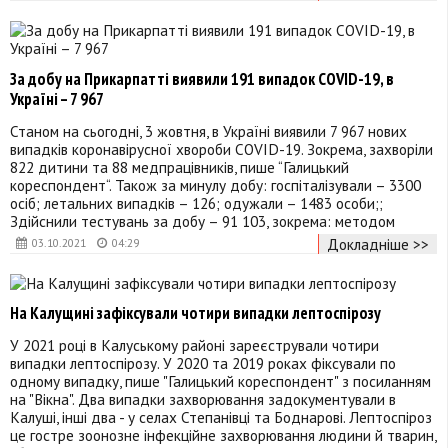
За добу на Прикарпатті виявили 191 випадок COVID-19, в
Україні – 7 967
Станом на сьогодні, 3 жовтня, в Україні виявили ​​​​​​7 967 нових
випадків коронавірусної хвороби COVID-19. Зокрема, захворіли
822 дитини та 88 медпрацівників, пише “Галицький
кореспондент“. Також за минулу добу: госпіталізували – 3300
осіб; летальних випадків – 126; одужали – 1483 особи;;
Здійснили тестувань за добу – 91 103, зокрема: методом
Докладніше >>
03.10.2021
04:29
На Калущині зафіксували чотири випадки лептоспірозу
У 2021 році в Калуському районі зареєстрували чотири
випадки лептоспірозу. У 2020 та 2019 роках фіксували по
одному випадку, пише "Галицький кореспондент" з посиланням
на "Вікна". Два випадки захворювання задокументували в
Калуші, інші два - у селах Степанівці та Боднарові. Лептоспіроз
це гостре зоонозне інфекційне захворювання людини й тварин,