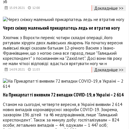
зб
Докладніше >>
15.09.2021
12:00
Через сніжку маленький прикарпатець ледь не втратив ногу
Хлопчик з Ворохти переніс чотири складні операції, його
рятували хірурги двох львівських лікарень На початку вересня
львівські лікарі сказали батькам 12-річного Василя з Івано-
Франківщини, що з ногою сина все гаразд, пише "Галицький
кореспондент" з посиланням на "Zaxid.net". Досі вони пів року
не мали чіткої відповіді: вдасться врятувати ногу чи н
Докладніше >>
14.09.2021
11:03
На Прикарпатті виявили 72 випадки COVID-19, в Україні – 2 614
Станом на сьогодні, четверте вересня, в Україні виявили 2 614
нових випадків коронавірусної хвороби COVID-19. Зокрема,
захворіли 196 дітей та 46 медпрацівників, пише “Галицький
кореспондент“. Також за минулу добу: госпіталізували – 824
особи; летальних випадків – 44; одужали – 1 447 осіб;