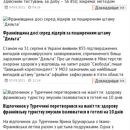
Здійснили тестувань за добу – 56 850, зокрема: методом
Докладніше >>
04.09.2021
04:26
Франківщина досі серед лідерів за поширенням штаму
“Дельта”
Станом на 31 серпня в Україні виявили 855 підтверджених
випадків коронавірусного захворювання, спричиненого більш
заразним штамом "Дельта". Про це повідомили в Міністерстві
охорони здоров’я у відповідь на запит радіо "Свобода", пише
"Галицький кореспондент". У МОЗ зазначили, що найбільше
випадків штаму "дельта" офіційно зафіксували в п'яти областя
Докладніше >>
03.09.2021
12:24
Відпочинок у Туреччині перетворився на жахіття: здорову
франківську туристку змусили ізолюватися в готелі на 10 днів
На відпочинок до Туреччини Ярина Брунарська з Івано-
Франківська летіла разом з шістьма подружками. Одна з