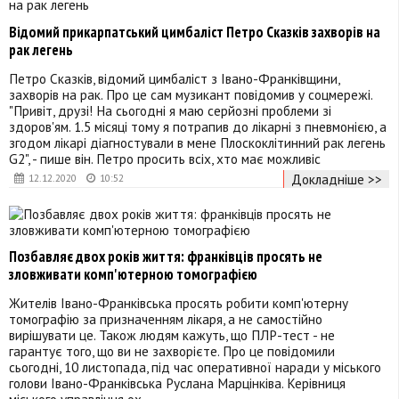
Відомий прикарпатський цимбаліст Петро Сказків захворів на
рак легень
Петро Сказків, відомий цимбаліст з Івано-Франківщини,
захворів на рак. Про це сам музикант повідомив у соцмережі.
"Привіт, друзі! На сьогодні я маю серйозні проблеми зі
здоров'ям. 1.5 місяці тому я потрапив до лікарні з пневмонією, а
згодом лікарі діагностували в мене Плоскоклітинний рак легень
G2", - пише він. Петро просить всіх, хто має можливіс
Докладніше >>
12.12.2020
10:52
Позбавляє двох років життя: франківців просять не
зловживати комп'ютерною томографією
Жителів Івано-Франківська просять робити комп'ютерну
томографію за призначенням лікаря, а не самостійно
вирішувати це. Також людям кажуть, що ПЛР-тест - не
гарантує того, що ви не захворієте. Про це повідомили
сьогодні, 10 листопада, під час оперативної наради у міського
голови Івано-Франківська Руслана Марцінківа. Керівниця