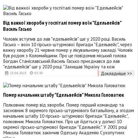
Від важкої хвороби у госпіталі помер воїн "Едельвейсів"
Василь Гасько
Чоловік вступив до лав "едельвейсів" ще у 2020 році. Василь
Гасько – воїн 10 гірсько-штурмової бригади "Едельвейс", через
важку хворобу 21 червня помер у лікувальному закладі. Чоловік
був родом з Коломийщини. Про це повідомив міський голова
Богдан Станіславський.Василь Гасько приєднався до лав
"едельвейсів" ще у 2020 році. "Захищав Україну та кож
Докладніше >>
23.06.2023
03:30
Помер начальник штабу "Едельвейсів" Микола Головатюк
Полковник помер від хвороби. Помер перший командир та
засновник 8 окремого гірсько-штурмового батальйону, а згодом
начальник штабу 10 гірсько- штурмової бригади "Едельвейс",
полковник Микола Головатюк. Про це йдеться у дописі 10
окремої гірсько-штурмової бригади "Едельвейс". У 2001 році
Микола Головатюк закінчив Одеську Академію Сухопутних