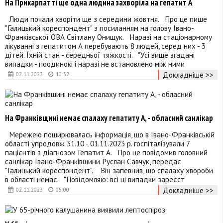
На Прикарпатті ще одна людина захворіла на гепатит А
Люди почали хворіти ще з середини жовтня. Про це пише
"Галицький кореспондент" з посиланням на голову Івано-
Франківської ОВА Світлану Онищук. Наразі на стаціонарному
лікуванні з гепатитом А перебувають 8 людей, серед них - 3
дітей. Їхній стан - середньої тяжкості. "Усі вище згадані
випадки - поодинокі і наразі не встановлено між ними
Докладніше >>
02.11.2023
10:32
На Франківщині немає спалаху гепатиту А, - обласний санлікар
Мережею поширювалась інформація, що в Івано-Франківській
області упродовж 31.10 - 01.11.2023 р. госпіталізували 7
пацієнтів з діагнозом Гепатит А. Про це повідомив головний
санлікар Івано-Франківщини Руслан Савчук, передає
"Галицький кореспондент". Він запевнив, що спалаху хвороби
в області немає. "Повідомляю: всі ці випадки зареєст
Докладніше >>
02.11.2023
05:00