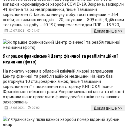
випадків коронавірусної хвороби COVID-19. Зокрема, захворіли
41 дитина та 33 медпрацівники, пише “Галицький
кореспондент“. Також за минулу добу: госпіталізували – 364
особи; летальних випадків – 20; одужали – 809 осіб; Здійснили
тестувань за добу – 40 197, зокрема: методом ПЛР – 18 520,
Докладніше >>
10.07.2021
04:47
Як працює франківський Центр фізичної та реабілітаційної
медицини (фото)
На початку червня в обласній клінічній лікарні запрацював
Центр фізичної та реабілітаційної медицини. На його базі
розгорнули 10 стаціонарних ліжок, пише "Галицький
кореспондент" з посиланням на сторінку КНП ОКЛ Івано-
Франківської обласної ради. Уперше мешканці міста та області
отримали шанс проходити фахову реабілітацію після важких
захворювань.
Докладніше >>
15.06.2021
07:02