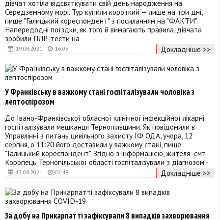
дівчат хотіла відсвяткувати свій день народження на
Середземному морі. Тур купили короткий — лише на три дні,
пише "Галицький кореспондент" з посиланням на "ФАКТИ".
Напередодні поїздки, як того й вимагають правила, дівчата
зробили ПЛР-тести на
Докладніше >>
19.08.2021
16:03
У Франківську в важкому стані госпіталізували чоловіка з
лептоспірозом
До Івано-Франківської обласної клінічної інфекційної лікарні
госпіталізували мешканця Тернопільщини. Як повідомили в
Управлінні з питань цивільного захисту ІФ ОДА, учора, 12
серпня, о 11:20 його доставили у важкому стані, пише
"Галицький кореспондент". Згідно з інформацією, жителя смт
Коропець Тернопільської області госпіталізували з діагнозом -
Докладніше >>
13.08.2021
02:48
За добу на Прикарпатті зафіксували 8 випадків захворювання