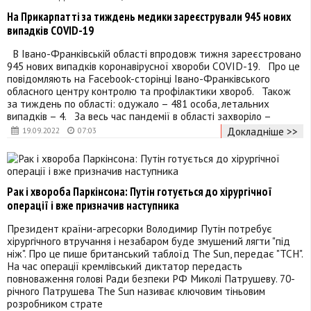
На Прикарпатті за тиждень медики зареєстрували 945 нових
випадків COVID-19
В Івано-Франківській області впродовж тижня зареєстровано
945 нових випадків коронавірусної хвороби COVID-19. Про це
повідомляють на Facebook-сторінці Івано-Франківського
обласного центру контролю та профілактики хвороб. Також
за тиждень по області: одужало – 481 особа, летальних
випадків – 4. За весь час пандемії в області захворіло –
Докладніше >>
19.09.2022
07:03
Рак і хвороба Паркінсона: Путін готується до хірургічної
операції і вже призначив наступника
Президент країни-агресорки Володимир Путін потребує
хірургічного втручання і незабаром буде змушений лягти "під
ніж". Про це пише британський таблоїд The Sun, передає "ТСН".
На час операції кремлівський диктатор передасть
повноваження голові Ради безпеки РФ Миколі Патрушеву. 70-
річного Патрушева The Sun називає ключовим тіньовим
розробником страте