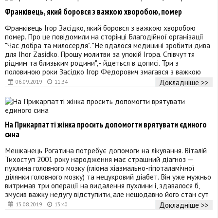
Франківець, який боровся з важкою хворобою, помер
Франківець Ігор Засідко, який боровся з важкою хворобою
помер. Про це повідомили на сторінці Благодійної організації
"Час добра та милосердя". "Не вдалося медицині зробити дива
для Ihor Zasidko. Прошу молитви за упокій Ігора. Співчуття
рідним та близьким родини", - йдеться в дописі. Три з
половиною роки Засідко Ігор Федорович змагався з важкою
Докладніше >>
06.09.2019
11:34
На Прикарпатті жінка просить допомогти врятувати єдиного
сина
Мешканець Рогатина потребує допомоги на лікування. Віталій
Тихоступ 2001 року народження має страшний діагноз —
пухлина головного мозку (гліома хіазмально-гіпоталамічної
ділянки головного мозку) та нецукровий діабет. Він уже мужньо
витримав три операції на видалення пухлини і, здавалося б,
змусив важку недугу відступити, але нещодавно його стан сут
Докладніше >>
13.08.2019
13:40