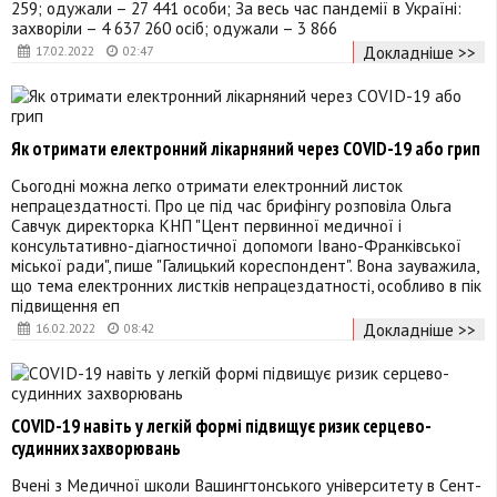
259; одужали – 27 441 особи; За весь час пандемії в Україні:
захворіли – 4 637 260 осіб; одужали – 3 866
Докладніше >>
17.02.2022
02:47
Як отримати електронний лікарняний через COVID-19 або грип
Сьогодні можна легко отримати електронний листок
непрацездатності. Про це під час брифінгу розповіла Ольга
Савчук директорка КНП "Цент первинної медичної і
консультативно-діагностичної допомоги Івано-Франківської
міської ради", пише "Галицький кореспондент". Вона зауважила,
що тема електронних листків непрацездатності, особливо в пік
підвищення еп
Докладніше >>
16.02.2022
08:42
COVID-19 навіть у легкій формі підвищує ризик серцево-
судинних захворювань
Вчені з Медичної школи Вашингтонського університету в Сент-