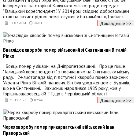
інформують на сторінці Калуської міської ради, передає
"Галицький кореспондент". У 2014 році свідомо добровольцем
став на захист рідної землі, служив у батальйоні «Донбас».
Докладніше >>
11.07.2024
04:01
Внаслідок хвороби помер військовий зі Снятинщини Віталій
Ріпко
Боєць помер у лікарні на Дніпропетровщині. Про це пише
"Галицький кореспондент", з посиланням на Снятинську міську
раду. 24 листопада від підступної хвороби помер захисник
України Ріпко Віталій Іванович. Він був уродженцем с. Будилів,
що на Снятинщині. Захисник народився 1985 року, жив у
Горішньошаровецькій ТГ, що в Чернівецькій області
Докладніше >>
30.11.2023
02:44
Через хворобу помер прикарпатський військовий Іван
Праворський