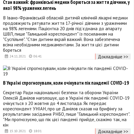
Стан важкий: франківські медики борються за життя дівчини, у
якої 98% уражених легень
В Івано-Франківській обласній дитячій клінічній лікарні медики
продовжують рятувати життя 17-річної дівчини з ураженими
на 98% легенями. Пацієнтка 20 днів під’єднана до апарату
ШВЛ, пише "Галицький кореспондент" із посиланням на
"Суспільне". "Стан дитини вкрай важкий. Вона забезпечена
всіма необхідними медикаментами. За життя цієї дитини
бореться
Докладніше >>
24.11.2021
06:41
В Україні спрогнозували, коли очікувати пік пандемії COVID-19
Секретар Ради національної безпеки та оборони України
Олексій Данілов наголошує, що в Україні пік пандемії COVID-19
очікується з 20 жовтня до 4 листопада. Як передає
кореспондент УНІАН, про це Данілов сказав на брифінгу за
результатами засідання РНБО, пише "Галицький кореспондент".
"Ми прогнозуємо, що пік цієї пандемії прийде, скажімо так, на
кін
Докладніше >>
15.10.2021
18:01