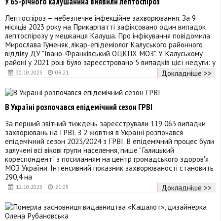
У 65-річного калушанина виявили лептоспіроз
Лептоспіроз – небезпечне інфекційне захворювання. За 9
місяців 2023 року на Прикарпатті зафіксовано один випадок
лептоспірозу у мешканця Калуша. Про інфікування повідомила
Мирослава Гуменяк, лікар-епідеміолог Калуського районного
відділу ДУ "Івано-Франківський ОЦКПХ МОЗ". У Калуському
районі у 2021 році було зареєстровано 5 випадків цієї недуги: у
Докладніше >>
30.10.2023
08:21
В Україні розпочався епідемічний сезон ГРВІ
За перший звітний тиждень зареєстрували 119 063 випадки
захворювань на ГРВІ. З 2 жовтня в Україні розпочався
епідемічний сезон 2023/2024 з ГРВІ. В епідемічний процес були
залучені всі вікові групи населення, пише "Галицький
кореспондент" з посиланням на центр громадського здоров'я
МОЗ України. Інтенсивний показник захворюваності становить
290,4 на
Докладніше >>
12.10.2023
21:05