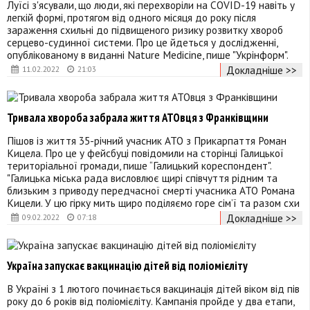
Луїсі з'ясували, що люди, які перехворіли на COVID-19 навіть у
легкій формі, протягом від одного місяця до року після
зараження схильні до підвищеного ризику розвитку хвороб
серцево-судинної системи. Про це йдеться у дослідженні,
опублікованому в виданні Nature Medicine, пише "Укрінформ".
Докладніше >>
11.02.2022
21:03
Тривала хвороба забрала життя АТОвця з Франківщини
Пішов із життя 35-річний учасник АТО з Прикарпаття Роман
Кицела. Про це у фейсбуці повідомили на сторінці Галицької
територіальної громади, пише “Галицький кореспондент".
"Галицька міська рада висловлює щирі співчуття рідним та
близьким з приводу передчасної смерті учасника АТО Романа
Кицели. У цю гірку мить щиро поділяємо горе сім’ї та разом схи
Докладніше >>
09.02.2022
07:18
Україна запускає вакцинацію дітей від поліомієліту
В Україні з 1 лютого починається вакцинація дітей віком від пів
року до 6 років від поліомієліту. Кампанія пройде у два етапи,