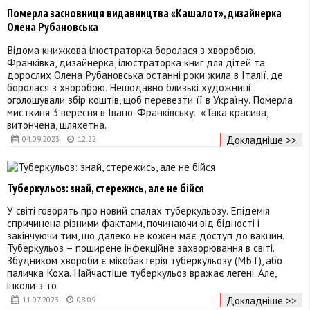
Померла засновниця видавництва «Кашалот», дизайнерка
Олена Рубановська
Відома книжкова ілюстраторка боролася з хворобою.
Франківка, дизайнерка, ілюстраторка книг для дітей та
дорослих Олена Рубановська останні роки жила в Італії, де
боролася з хворобою. Нещодавно близькі художниці
оголошували збір коштів, щоб перевезти її в Україну. Померла
мисткиня 3 вересня в Івано-Франківську. «Така красива,
витончена, шляхетна.
Докладніше >>
04.09.2023
12:22
Туберкульоз: знай, стережись, але не бійся
У світі говорять про новий спалах туберкульозу. Епідемія
спричинена різними фактами, починаючи від бідності і
закінчуючи тим, що далеко не кожен має доступ до вакцин.
Туберкульоз – поширене інфекційне захворювання в світі.
Збудником хвороби є мікобактерія туберкульозу (МБТ), або
паличка Коха. Найчастіше туберкульоз вражає легені. Але,
інколи з то
Докладніше >>
11.07.2023
08:09