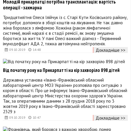
Молодій прикарпатці потрібна трансплантація: вартість
операції - захмарна
Тридцятилітня Олеся Ілійчук із с. Старі Кути Косівського району,
потребує допомоги в зборі коштів на лікування. Не так давно
жіна боролася з лімфомою Хожкіна (раком лімфатичної
системи), який наразі є в стадії ремісії, як знову змушена
боротися за життя. У пані Олесі важкий діагноз - Первинний
імунодефіцит АДА 2, тяжка автоімунна нейтропенія.
Докладніше >>
09.10.2019
14:48
Від початку року на Прикарпатті на кір захворіло 898 дітей
Державна установа «Івано-Франківський обласний
лабораторний центр МОЗ України» розповіла про ситуацію з
кором в області. Про це інформує Івано-Франківський обласний
лабораторний центр Міністерства охорони здоров'я України.
Так, за оперативними даними з 28 грудня 2018 року по 3
жовтня 2019 року в Івано-Франківській області зареєстровано
2329 з
Докладніше >>
09.10.2019
10:47