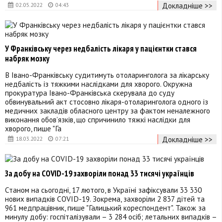
Докладніше >>
02.05.2022
04:43
У Франківську через недбалість лікаря у пацієнтки стався
набряк мозку
В Івано-Франківську судитимуть отоларинголога за лікарську
недбалість із тяжкими наслідками для хворого. Окружна
прокуратура Івано-Франківська скерувала до суду
обвинувальний акт стосовно лікаря-отоларинголога одного із
медичних закладів обласного центру за фактом неналежного
виконання обов’язків, що спричинило тяжкі наслідки для
хворого, пише "Га
Докладніше >>
18.03.2022
07:21
За добу на COVID-19 захворіли понад 33 тисячі українців
Станом на сьогодні, 17 лютого, в Україні зафіксували 33 330
нових випадків COVID-19. Зокрема, захворіли 2 837 дітей та
961 медпрацівник, пише "Галицький кореспондент". Також за
минулу добу: госпіталізували – 3 284 осіб; летальних випадків –