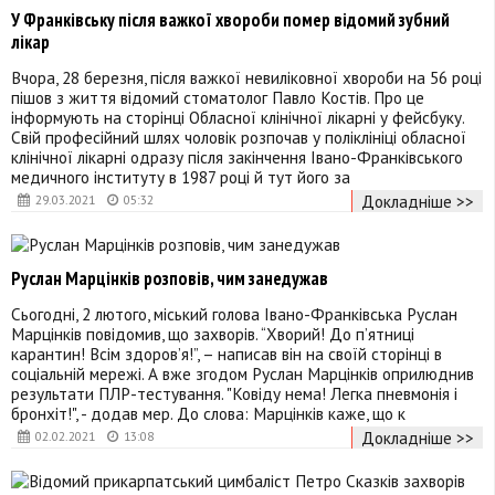
У Франківську після важкої хвороби помер відомий зубний
лікар
Вчора, 28 березня, після важкої невиліковної хвороби на 56 році
пішов з життя відомий стоматолог Павло Костів. Про це
інформують на сторінці Обласної клінічної лікарні у фейсбуку.
Свій професійний шлях чоловік розпочав у поліклініці обласної
клінічної лікарні одразу після закінчення Івано-Франківського
медичного інституту в 1987 році й тут його за
Докладніше >>
29.03.2021
05:32
Руслан Марцінків розповів, чим занедужав
Сьогодні, 2 лютого, міський голова Івано-Франківська Руслан
Марцінків повідомив, що захворів. “Хворий! До п’ятниці
карантин! Всім здоров’я!”, – написав він на своїй сторінці в
соціальній мережі. А вже згодом Руслан Марцінків оприлюднив
результати ПЛР-тестування. "Ковіду нема! Легка пневмонія і
бронхіт!", - додав мер. До слова: Марцінків каже, що к
Докладніше >>
02.02.2021
13:08