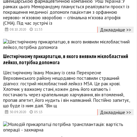
швейцарською фармацевтичною компанією "Рош Україна".У
рамках цього Меморандуму планується реалізувати проєкт із
покращення медичної допомоги пацієнтам з орфанною
нервово- м‘язовою хворобою – спінальна м'язова атрофія
(СМА). Під час зустрічі із
Докладніше >>
08.10.2020
11:53
Шестирічному прикарпатцю, в якого виявили мієлобластний
лейкоз, потрібна допомога
Шестирічному Івану Мокану із села Перехресне
Верховинського району нещодавно поставили страшний
діагноз: гострий мієлобластний лейкоз М5А. Це рак крові.
Хлопчик у важкому стані, кожен день його капають і
постачають через крапельницю харчування, він втомлений,
пропав апетит, його нудить і він наляканий. Постійно запитує,
що буде із ним далі. "Він щ
Докладніше >>
30.09.2020
05:13