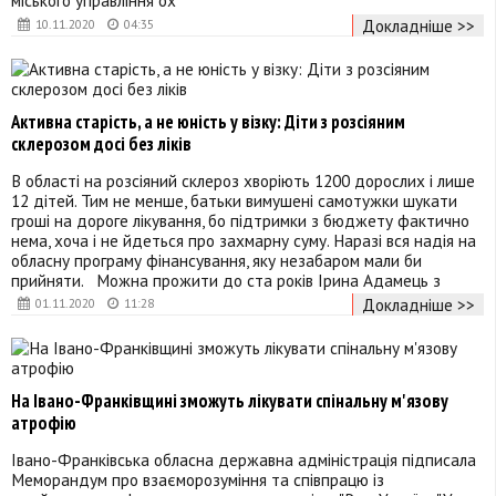
міського управління ох
Докладніше >>
10.11.2020
04:35
Активна старість, а не юність у візку: Діти з розсіяним
склерозом досі без ліків
В області на розсіяний склероз хворіють 1200 дорослих і лише
12 дітей. Тим не менше, батьки вимушені самотужки шукати
гроші на дороге лікування, бо підтримки з бюджету фактично
нема, хоча і не йдеться про захмарну суму. Наразі вся надія на
обласну програму фінансування, яку незабаром мали би
прийняти. Можна прожити до ста років Ірина Адамець з
Докладніше >>
01.11.2020
11:28
На Івано-Франківщині зможуть лікувати спінальну м'язову
атрофію
Івано-Франківська обласна державна адміністрація підписала
Меморандум про взаєморозуміння та співпрацю із