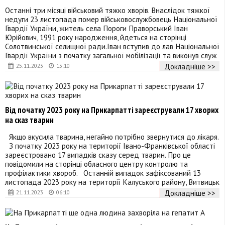
Останні три місяці військовий тяжко хворів. Внаслідок тяжкої
недуги 23 листопада помер військовослужбовець Національної
Гвардії України, житель села Пороги Праворський Іван
Юрійович, 1991 року народження, йдеться на сторінці
Солотвинської селищної ради.Іван вступив до лав Національної
Гвардії України з початку загальної мобілізації та виконув служ
Докладніше >>
25.11.2023
15:10
Від початку 2023 року на Прикарпатті зареєстрували 17 хворих
на сказ тварин
Якщо вкусила тварина, негайно потрібно звернутися до лікаря.
З початку 2023 року на території Івано-Франківської області
зареєстровано 17 випадків сказу серед тварин. Про це
повідомили на сторінці обласного центру контролю та
профілактики хвороб. Останній випадок зафіксований 13
листопада 2023 року на території Калуського району, Витвицьк
Докладніше >>
21.11.2023
06:10