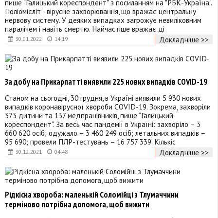
пише "Галицький кореспондент" з посиланням на "РБК-Україна".
Поліомієліт - вірусне захворювання, що вражає центральну
нервову систему. У деяких випадках загрожує невиліковним
паралічем і навіть смертю. Найчастіше вражає ді
Докладніше >>
30.01.2022
14:19
За добу на Прикарпатті виявили 225 нових випадків COVID-19
Станом на сьогодні, 30 грудня, в Україні виявили ​​5 930 нових
випадків коронавірусної хвороби COVID-19. Зокрема, захворіли
373 дитини та 137 медпрацівників, пише “Галицький
кореспондент“. За весь час пандемії в Україні: захворіло – 3
660 620 осіб; одужало – 3 460 249 осіб; летальних випадків –
95 690; провели ПЛР-тестувань – 16 757 339. Кількіс
Докладніше >>
30.12.2021
04:48
Рідкісна хвороба: маленькій Соломійці з Тлумаччини
терміново потрібна допомога, щоб вижити