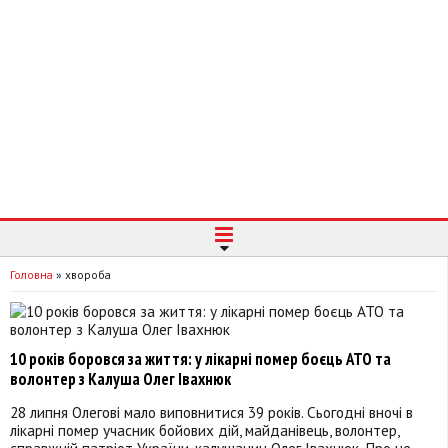
Головна
»
хвороба
10 років боровся за життя: у лікарні помер боєць АТО та
волонтер з Калуша Олег Івахнюк
28 липня Олегові мало виповнитися 39 років. Сьогодні вночі в
лікарні помер учасник бойових дій, майданівець, волонтер,
справжній патріот України, калушанин Олег Івахнюк. Про це