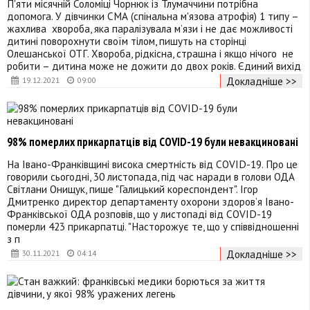
П'яти місячній Соломіці Чорнюк із Тлумаччини потрібна
допомога. У дівчинки СМА (спінальна м'язова атрофія) 1 типу –
жахлива хвороба, яка паралізувала м’язи і не дає можливості
дитині поворохнути своїм тілом, пишуть на сторінці
Олешанської ОТГ. Хвороба, рідкісна, страшна і якщо нічого не
робити – дитина може не дожити до двох років. Єдиний вихід
Докладніше >>
19.12.2021
09:00
98% померлих прикарпатців від COVID-19 були невакциновані
На Івано-Франківщині висока смертність від COVID-19. Про це
говорили сьогодні, 30 листопада, під час наради в голови ОДА
Світлани Онищук, пише "Галицький кореспондент". Ігор
Дмитренко директор департаменту охорони здоров’я Івано-
Франківської ОДА розповів, що у листопаді від COVID-19
померли 423 прикарпатці. "Насторожує те, що у співвідношенні
з п
Докладніше >>
30.11.2021
04:14