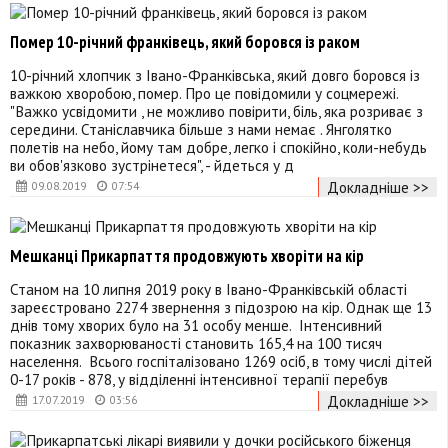
Помер 10-річний франківець, який боровся із раком
10-річний хлопчик з Івано-Франківська, який довго боровся із
важкою хворобою, помер. Про це повідомили у соцмережі.
"Важко усвідомити , не можливо повірити, біль, яка розриває з
середини. Станіславчика більше з нами немає . Янголятко
полетів на небо, йому там добре, легко і спокійно, коли-небудь
ви обов'язково зустрінетеся", - йдеться у д
Докладніше >>
09.08.2019
07:54
Мешканці Прикарпаття продовжують хворіти на кір
Станом на 10 липня 2019 року в Івано-Франківській області
зареєстровано 2274 звернення з підозрою на кір. Однак ще 13
днів тому хворих було на 31 особу менше. Інтенсивний
показник захворюваності становить 165,4 на 100 тисяч
населення. Всього госпіталізовано 1269 осіб, в тому числі дітей
0-17 років - 878, у відділенні інтенсивної терапії перебув
Докладніше >>
17.07.2019
03:56