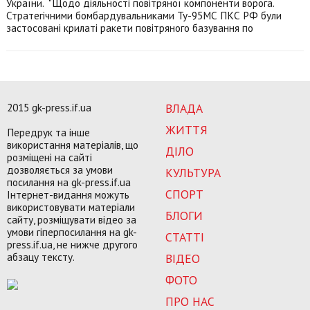
України. "Щодо діяльності повітряної компоненти ворога.
Стратегічними бомбардувальниками Ту-95МС ПКС РФ були
застосовані крилаті ракети повітряного базування по
2015 gk-press.if.ua
ВЛАДА
ЖИТТЯ
Передрук та інше
використання матеріалів, що
ДІЛО
розміщені на сайті
дозволяється за умови
КУЛЬТУРА
посилання на gk-press.if.ua
СПОРТ
Інтернет-видання можуть
використовувати матеріали
БЛОГИ
сайту, розміщувати відео за
умови гіперпосилання на gk-
СТАТТІ
press.if.ua, не нижче другого
абзацу тексту.
ВІДЕО
ФОТО
ПРО НАС