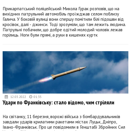
Прикарпатський поліцейський Микола Гурак розповів, що на
вихідних патрульний автомобіль проїжджав селом поблизу
Галича. У боковій вулиці вони спершу помітили білі підошви від
кросівок, далі - джинси. Тоді зрозуміли, що там лежить людина.
Патрульні побачили, що добре одітий молодий чоловік лежав
горілиць. Ноги були прямі, а руки в кишенях куртк
12.03.2022
01:35
Удари по Франківську: стало відомо, чим стріляли
На світанку, 11 березня, ворожі війська з бомбардувальників
завдали ударів крилатими ракетами містах Луцьк, Дніпро,
Івано-Франківськ. Про це повідомили в Генштабі Збройних Сил