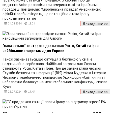
виданню Axios розповіли три американські та ізраїльські
посадовці, повідомляє "Європейська правда". Американські
офіційні особи очікують, що потенційна атака Ірану
проходитиме за тіє
Докладніше >>
04.08.2024
18:04
Глава чеської контррозвідки назвав Росію, Китай та Іран
найбільшими загрозами для Європи
Також зазначається, що ситуація з безпекою у світі є
надзвичайно серйозною. Найбільші загрози для Європи
створюють Росія, Китай і Іран. Про це заявив глава чеської
Служби безпеки та інформації (BIS) Міхал Куделка в інтерв'ю
Чеському телебаченню, повідомляє Укрінформ. «Світ кипить і
небезпечно балансує на межі глобального конфлікту», - сказав
Куде
Докладніше >>
28.07.2024
15:45