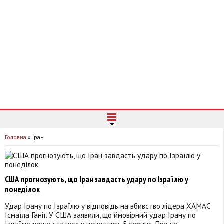
Головна
»
іран
США прогнозують, що Іран завдасть удару по Ізраїлю у
понеділок
Удар Ірану по Ізраїлю у відповідь на вбивство лідера ХАМАС
Ісмаїла Ганії. У США заявили, що ймовірний удар Ірану по
Ізраїлю може статися у понеділок, 5 серпня. Про це