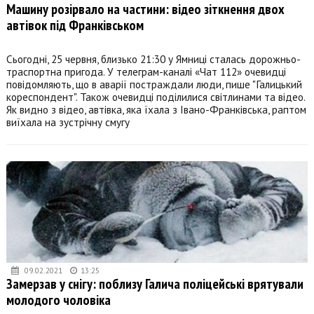
Машину розірвало на частини: відео зіткнення двох
автівок під Франківськом
Сьогодні, 25 червня, близько 21:30 у Ямниці сталась дорожньо-
траспортна пригода. У телеграм-каналі «Чат 112» очевидці
повідомляють, що в аварії постраждали люди, пише "Галицький
кореспондент". Також очевидці поділилися світлинами та відео.
Як видно з відео, автівка, яка їхала з Івано-Франківська, раптом
виїхала на зустрічну смугу
09.02.2021
13:25
Замерзав у снігу: поблизу Галича поліцейські врятували
молодого чоловіка