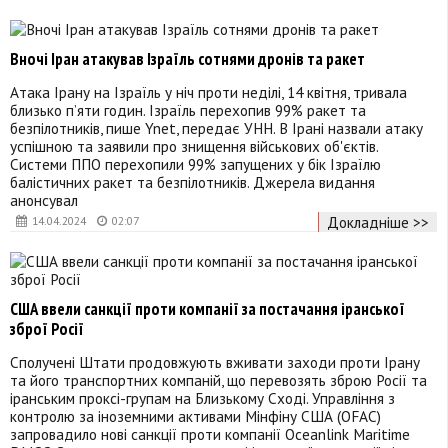
Вночі Іран атакував Ізраїль сотнями дронів та ракет
Атака Ірану на Ізраїль у ніч проти неділі, 14 квітня, тривала
близько п’яти годин. Ізраїль перехопив 99% ракет та
безпілотників, пише Ynet, передає УНН. В Ірані назвали атаку
успішною та заявили про знищення військових об'єктів.
Системи ППО перехопили 99% запущених у бік Ізраїлю
балістичних ракет та безпілотників. Джерела видання
анонсувал
Докладніше >>
14.04.2024
02:07
США ввели санкції проти компанії за постачання іранської
зброї Росії
Сполучені Штати продовжують вживати заходи проти Ірану
та його транспортних компаній, що перевозять зброю Росії та
іранським проксі-групам на Близькому Сході. Управління з
контролю за іноземними активами Мінфіну США (OFAC)
запровадило нові санкції проти компанії Oceanlink Maritime