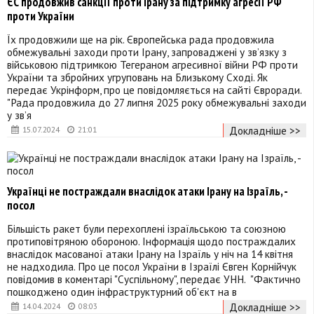
ЄС продовжив санкції проти Ірану за підтримку агресії РФ
проти України
Їх продовжили ще на рік. Європейська рада продовжила
обмежувальні заходи проти Ірану, запроваджені у зв’язку з
військовою підтримкою Тегераном агресивної війни РФ проти
України та збройних угруповань на Близькому Сході. Як
передає Укрінформ, про це повідомляється на сайті Євроради.
"Рада продовжила до 27 липня 2025 року обмежувальні заходи
у зв’я
Докладніше >>
15.07.2024
21:01
Українці не постраждали внаслідок атаки Ірану на Ізраїль, -
посол
Більшість ракет були перехоплені ізраїльською та союзною
протиповітряною обороною. Інформація щодо постраждалих
внаслідок масованої атаки Ірану на Ізраїль у ніч на 14 квітня
не надходила. Про це посол України в Ізраїлі Євген Корнійчук
повідомив в коментарі "Суспільному", передає УНН. "Фактично
пошкоджено один інфраструктурний об'єкт на в
Докладніше >>
14.04.2024
08:03