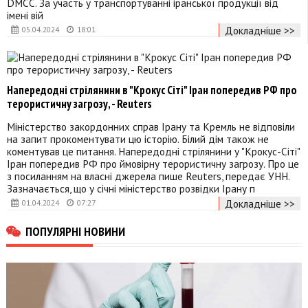
DMCC. За участь у транспортуванні іранської продукції від
імені вій
Докладніше >>
05.04.2024
18:01
Напередодні стрілянини в "Крокус Сіті" Іран попередив РФ про
терористичну загрозу, - Reuters
Міністерство закордонних справ Ірану та Кремль не відповіли
на запит прокоментувати цю історію. Білий дім також не
коментував це питання. Напередодні стрілянини у "Крокус-Сіті"
Іран попередив РФ про ймовірну терористичну загрозу. Про це
з посиланням на власні джерела пише Reuters, передає УНН.
Зазначається, що у січні міністерство розвідки Ірану п
Докладніше >>
01.04.2024
07:27
ПОПУЛЯРНІ НОВИНИ