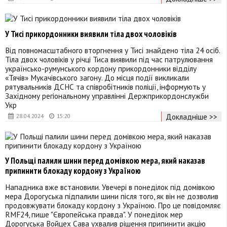
У Тисі прикордонники виявили тіла двох чоловіків
Від повномасштабного вторгнення у Тисі знайдено тіла 24 осіб.
Тіла двох чоловіків у річці Тиса виявили під час патрулювання
українсько-румунського кордону прикордонники відділу
«Тячів» Мукачівського загону. До місця події викликали
рятувальників ДСНС та співробітників поліції, інформують у
Західному регіональному управлінні Держприкордонслужби
Укр
Докладніше >>
28.04.2024
15:20
У Польщі палили шини перед домівкою мера, який наказав
припинити блокаду кордону з Україною
Нападника вже встановили. Увечері в понеділок під домівкою
мера Дорогуська підпалили шини після того, як він не дозволив
продовжувати блокаду кордону з Україною. Про це повідомляє
RMF24, пише "Європейська правда". У понеділок мер
Дорогуська Войцех Сава ухвалив рішення припинити акцію