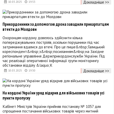
Докладніше >>
10.03.2025
19:53
Прикордонники за допомогою дрона завадили прикарпатцям
втекти до Молдови
Охоронцям кордону довелось здійснити кілька
попереджувальних пострілів, оскільки порушники під час
затримання вдалися до втечі. Про це пише&nbsp;Галицький
кореспондент&nbsp;з&nbsp;посиланням&nbsp;на Західне
регіональне управління Держприкордонслужби України. Під
час реалізації оперативної інформації групи моніторингу
обстановки відділу &laquo;К
Докладніше >>
10.03.2025
19:50
На кордоні України уряд відкрив для військових товарів усі
пункти пропуску
Кабінет Міністрів України прийняв постанову № 1057 для
спрощення постачання військових товарів через митний