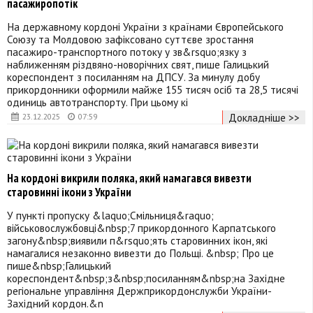
пасажиропотік
На державному кордоні України з країнами Європейського
Союзу та Молдовою зафіксовано суттєве зростання
пасажиро-транспортного потоку у зв&rsquo;язку з
наближенням різдвяно-новорічних свят, пише Галицький
кореспондент з посиланням на ДПСУ. За минулу добу
прикордонники оформили майже 155 тисяч осіб та 28,5 тисячі
одиниць автотранспорту. При цьому кі
Докладніше >>
23.12.2025
07:59
На кордоні викрили поляка, який намагався вивезти
старовинні ікони з України
У пункті пропуску &laquo;Смільниця&raquo;
військовослужбовці&nbsp;7 прикордонного Карпатського
загону&nbsp;виявили п&rsquo;ять старовинних ікон, які
намагалися незаконно вивезти до Польщі. &nbsp; Про це
пише&nbsp;Галицький
кореспондент&nbsp;з&nbsp;посиланням&nbsp;на Західне
регіональне управління Держприкордонслужби України-
Західний кордон.&n