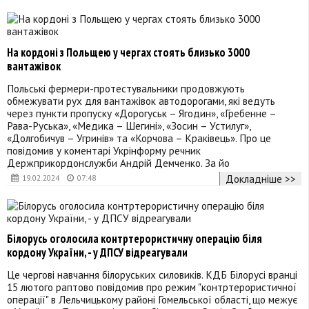
На кордоні з Польщею у чергах стоять близько 3000
вантажівок
Польські фермери-протестувальники продовжують
обмежувати рух для вантажівок автодорогами, які ведуть
через пункти пропуску «Дорогуськ – Ягодин», «Гребенне –
Рава-Руська», «Медика – Шегині», «Зосин – Устилуг»,
«Долгобичув – Угринів» та «Корчова – Краківець». Про це
повідомив у коментарі Укрінформу речник
Держприкордонслужби Андрій Демченко. За йо
Докладніше >>
19.02.2024
07:48
Білорусь оголосила контртерористичну операцію біля
кордону України, - у ДПСУ відреагували
Це чергові навчання білоруських силовиків. КДБ Білорусі вранці
15 лютого раптово повідомив про режим "контртерористичної
операції" в Лельчицькому районі Гомельської області, що межує