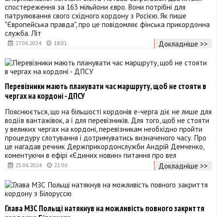
спостереження за 163 мільйони євро. Вони потрібні для
патрулювання свого східного кордону з Росією. Як пише
"Європейська правда", про це повідомляє фінська прикордонна
служба. Літ
Докладніше >>
27.06.2024
18:01
Перевізники мають планувати час маршруту, щоб не стояти в
чергах на кордоні - ДПСУ
Пояснюється, що на більшості кордонів е-черга діє не лише для
водіїв вантажівок, а і для перевізників. Для того, щоб не стояти
у великих чергах на кордоні, перевізникам необхідно пройти
процедуру слотування і дотримуватись визначеного часу. Про
це нагадав речник Держприкордонслужби Андрій Демченко,
коментуючи в ефірі «Єдиних новин» питання про вел
Докладніше >>
25.06.2024
21:06
Глава МЗС Польщі натякнув на можливість повного закриття