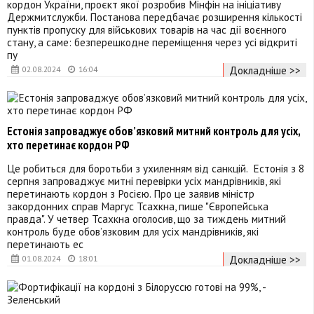
кордон України, проєкт якої розробив Мінфін на ініціативу
Держмитслужби. Постанова передбачає розширення кількості
пунктів пропуску для військових товарів на час дії воєнного
стану, а саме: безперешкодне переміщення через усі відкриті
пу
Докладніше >>
02.08.2024
16:04
Естонія запроваджує обов’язковий митний контроль для усіх,
хто перетинає кордон РФ
Це робиться для боротьби з ухиленням від санкцій. Естонія з 8
серпня запроваджує митні перевірки усіх мандрівників, які
перетинають кордон з Росією. Про це заявив міністр
закордонних справ Маргус Тсахкна, пише "Європейська
правда". У четвер Тсахкна оголосив, що за тиждень митний
контроль буде обов’язковим для усіх мандрівників, які
перетинають ес
Докладніше >>
01.08.2024
18:01