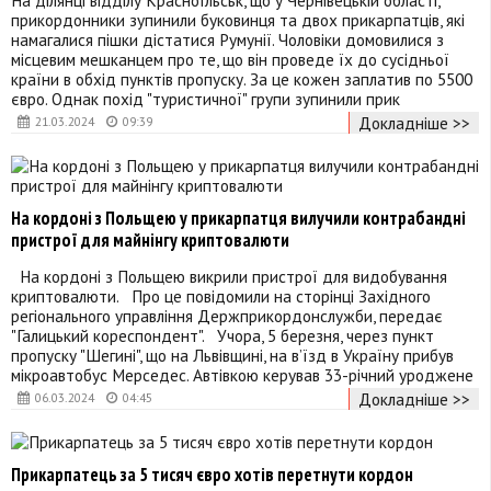
На ділянці відділу Красноїльськ, що у Чернівецькій області,
прикордонники зупинили буковинця та двох прикарпатців, які
намагалися пішки дістатися Румунії. Чоловіки домовилися з
місцевим мешканцем про те, що він проведе їх до сусідньої
країни в обхід пунктів пропуску. За це кожен заплатив по 5500
євро. Однак похід "туристичної" групи зупинили прик
Докладніше >>
21.03.2024
09:39
На кордоні з Польщею у прикарпатця вилучили контрабандні
пристрої для майнінгу криптовалюти
На кордоні з Польщею викрили пристрої для видобування
криптовалюти. Про це повідомили на сторінці Західного
регіонального управління Держприкордонслужби, передає
"Галицький кореспондент". Учора, 5 березня, через пункт
пропуску "Шегині", що на Львівщині, на в’їзд в Україну прибув
мікроавтобус Мерседес. Автівкою керував 33-річний уроджене
Докладніше >>
06.03.2024
04:45
Прикарпатець за 5 тисяч євро хотів перетнути кордон