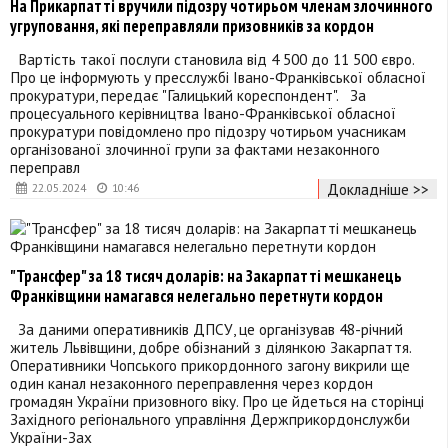
На Прикарпатті вручили підозру чотирьом членам злочинного
угруповання, які переправляли призовників за кордон
Вартість такої послуги становила від 4 500 до 11 500 євро.
Про це інформують у пресслужбі Івано-Франківської обласної
прокуратури, передає "Галицький кореспондент". За
процесуального керівництва Івано-Франківської обласної
прокуратури повідомлено про підозру чотирьом учасникам
організованої злочинної групи за фактами незаконного
переправл
Докладніше >>
22.05.2024
10:46
"Трансфер" за 18 тисяч доларів: на Закарпатті мешканець
Франківщини намагався нелегально перетнути кордон
За даними оперативників ДПСУ, це організував 48-річний
житель Львівщини, добре обізнаний з ділянкою Закарпаття.
Оперативники Чопського прикордонного загону викрили ще
один канал незаконного переправлення через кордон
громадян України призовного віку. Про це йдеться на сторінці
Західного регіонального управління Держприкордонслужби
України-Зах