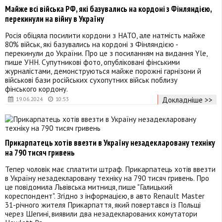
Майже всі війська РФ, які базувались на кордоні з Фінляндією,
перекинули на війну в Україну
Росія обіцяла посилити кордони з НАТО, але натмість майже
80% військ, які базувались на кордоні з Фінляндією -
перекинули до України. Про це з посиланням на видання Yle,
пише УНН. Супутникові фото, опубліковані фінськими
журналістами, демонструються майже порожні гарнізони й
військові бази російських сухопутних військ поблизу
фінського кордону.
Докладніше >>
19.06.2024
10:53
Прикарпатець хотів ввезти в Україну незадекларовану техніку
на 790 тисяч гривень
Тепер чоловік має сплатити штраф. Прикарпатець хотів ввезти
в Україну незадекларовану техніку на 790 тисяч гривень. Про
це повідомила Львівська митниця, пише "Галицький
кореспондент". Згідно з інформацією, в авто Renault Master
31-річного жителя Прикарпаття, який повертався із Польщі
через Шегині, виявили два незадекларованих комутатори