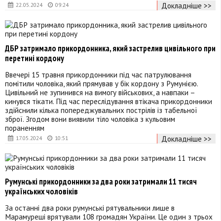
Докладніше >>
22.05.2024
09:24
ДБР затримало прикордонника, який застрелив цивільного при
перетині кордону
Ввечері 15 травня прикордонники під час патрулювання
помітили чоловіка, який прямував у бік кордону з Румунією.
Цивільний не зупинився на вимогу військових, а навпаки –
кинувся тікати. Під час переслідування втікача прикордонники
здійснили кілька попереджувальних пострілів із табельної
зброї. Згодом вони виявили тіло чоловіка з кульовим
пораненням
Докладніше >>
17.05.2024
10:51
Румунські прикордонники за два роки затримали 11 тисяч
українських чоловіків
За останні два роки румунські рятувальники лише в
Марамуреші врятували 108 громадян України. Це один з трьох