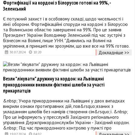
Фортифікації на кордоні з Білоруссю готові на 99%, -
Зеленський
Є потужний захист і в особовому складі, щодо чисельності і
лінії оборони. Фортифікаційні споруди на кордоні з Білоруссю
та Волинською областю завершенні на 99%. Про це заявив
Президент України Володимир Зеленський під час зустрічі з
бізнесом на Волині, пише УНН. "Дивились на Волині на
укріплення, в принципі ми зрозуміли, що вже все на 99% готово.
Докладніше >>
30.07.2024
10:20
Везли "лікувати" дружину за кордон: на Львівщині
прикордонники виявили фіктивні шлюби за участі
прикарпатців
&nbsp; Учора прикордонники на Львівщині у двох випадках
викрили ознаки протиправних дій, пов&rsquo;язаних з
укладанням шлюбів без намірів створення сім&rsquo;ї. &nbsp;
Про це інформують у пресслужбі Західного регіонального
управління Держприкордонслужби України - Західний кордон.
&nbsp; Під час прикордонного контролю у пункті про
Докладніше >>
19.07.2024
04:02