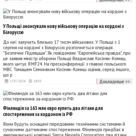
У Польщі анонсували нову військову операцію на кордоні з
Білоруссю
До неї залучать близько 17 тисяч військових. У Польщі з 1
серпня на кордоні з Білоруссю розпочнеться операція
"Безпечне Підляшшя". Як повідомляє "Європейська правда", про
це заявив міністр оборони Польщі Владислав Косіняк-Комиш,
якого цитує RMF24. На пресконференції з главою польського
МВС Томашем Семоняком Косіняк-Комиш оцінив, серед іншого,
що р
Докладніше >>
17.07.2024
18:03
Фінляндія за 163 млн євро купить два літаки для
спостереження за кордоном із РФ
Вони будуть оснащені передовими технічними системами й
сучасними датчиками спостереження. Фінляндія придбає в
американської компанії Sierra Nevada Corporation два літаки