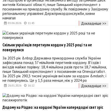
жителів Київської області, пише Галицький кореспондент з
посиланням на прикордонну службу. Як повідомили у Західному
регіональному управлінні Держприкордонслужби, кияни
намагал
Докладніше >>
03.06.2026
11:43
Скільки українців перетнули кордон у 2025 році та не
повернулися
За 2025 рік &nbsp;Державна прикордонна служба України
зафіксувала понад 37 мільйонів перетинів кордону. В'їздів і
виїздів майже порівну: 18,4 мільйона разів проти 18,7 мільйона,
пише Галицький кореспондент з посиланням на Опендатабот.
За 2025 рік 290,3 тисячі українців виїхали за кордон &mdash; і
не повернулись. Це у 1,5 раза менше, ніж у 2024 ро
Докладніше >>
26.01.2026
16:12
Додому на Різдво: на кордоні України напередодні свят зріс