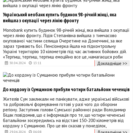
Український необанк купить будинок 98-річній жінці, яка
вийшла з окупації через лінію фронту
Monobank купить будинок 98-річній жінці, яка вийшла з окупації
через лінію фронту. Лідія Степанівна вийшла з тимчасово
окупованої частини селища Очеретине на Донеччині, за яке
зараз тривають бої. Пенсіонерка йшла на підконтрольну
Україні територію 10 кілометрів під час активних бойових дій.
«Терпиш, терпиш, терпиш емоційно все це, намагаєшся роби
Докладніше >>
30.04.2024
13:11
До кордону із Сумщиною прибули чотири батальйони чеченців
Жителів Сум закликали не панікувати, адже українські військові
та добровольчі формування готові у разі чого до оборони
регіону. Заступник голови Сумської районної ради Володимир
Біцак повідомив, що є інформація про те, що чотири чеченські
батальйони зосередились на відстані 150-200 кілометрів від
кордону з Сумщиною. Про це він сказав у понеділок,
Докладніше >>
29.04.2024
06:08