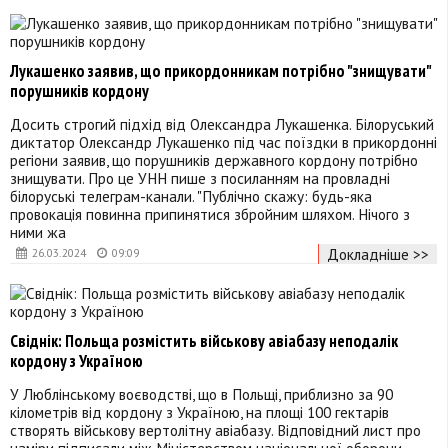
Лукашенко заявив, що прикордонникам потрібно "знищувати"
порушників кордону
Досить строгий підхід від Олександра Лукашенка. Білоруський
диктатор Олександр Лукашенко під час поїздки в прикордонні
регіони заявив, що порушників державного кордону потрібно
знищувати. Про це УНН пише з посиланням на провладні
білоруські телеграм-канали. "Публічно скажу: будь-яка
провокація повинна припинятися збройним шляхом. Нічого з
ними жа
Докладніше >>
26.03.2024
09:09
Свіднік: Польща розмістить військову авіабазу неподалік
кордону з Україною
У Люблінському воєводстві, що в Польщі, приблизно за 90
кілометрів від кордону з Україною, на площі 100 гектарів
створять військову вертолітну авіабазу. Відповідний лист про
наміри підписали між Міністерством національної оборони,