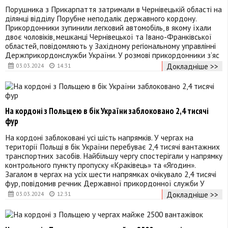
Порушника з Прикарпаття затримали в Чернівецькій області на
ділянці відділу Порубне неподалік державного кордону.
Прикордонники зупинили легковий автомобіль, в якому їхали
двоє чоловіків, мешканці Чернівецької та Івано-Франківської
областей, повідомляють у Західному регіональному управлінні
Держприкордонслужби України. У розмові прикордонники з’яс
Докладніше >>
03.03.2024
14:31
На кордоні з Польщею в бік України заблоковано 2,4 тисячі
фур
На кордоні заблоковані усі шість напрямків. У чергах на
території Польщі в бік України перебуває 2,4 тисячі вантажних
транспортних засобів. Найбільшу чергу спостерігали у напрямку
контрольного пункту пропуску «Краківець» та «Ягодин».
Загалом в чергах на усіх шести напрямках очікувало 2,4 тисячі
фур, повідомив речник Державної прикордонної служби У
Докладніше >>
03.03.2024
12:31