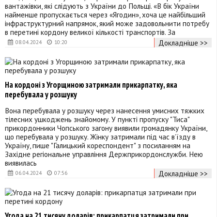
вантажівки, які слідують з України до Польщі. «В бік України
найменше пропускається через «Ягодин», хоча це найбільший
інфраструктурний напрямок, який може задовольнити потребу
в перетині кордону великої кількості транспортів. За
Докладніше >>
08.04.2024
10:20
На кордоні з Угорщиною затримали прикарпатку, яка
перебувала у розшуку
Вона перебувала у розшуку через нанесення умисних тяжких
тілесних ушкоджень знайомому. У пункті пропуску "Тиса"
прикордонники Чопського загону виявили громадянку України,
що перебувала у розшуку. Жінку затримали під час в’їзду в
Україну, пише "Галицький кореспондент" з посиланням на
Західне регіональне управління Держприкордонслужби. Нею
виявилась
Докладніше >>
06.04.2024
07:56
Угода на 21 тисячу доларів: прикарпатця затримали при