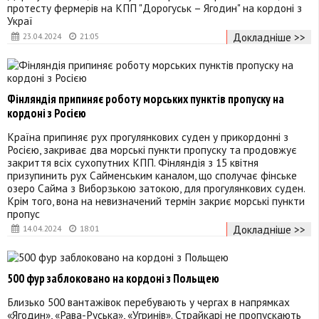
протесту фермерів на КПП "Дорогуськ – Ягодин" на кордоні з
Украї
Докладніше >>
23.04.2024
21:05
Фінляндія припиняє роботу морських пунктів пропуску на
кордоні з Росією
Країна припиняє рух прогулянкових суден у прикордонні з
Росією, закриває два морські пункти пропуску та продовжує
закриття всіх сухопутних КПП. Фінляндія з 15 квітня
призупинить рух Сайменським каналом, що сполучає фінське
озеро Сайма з Виборзькою затокою, для прогулянкових суден.
Крім того, вона на невизначений термін закриє морські пункти
пропус
Докладніше >>
14.04.2024
18:01
500 фур заблоковано на кордоні з Польщею
Близько 500 вантажівок перебувають у чергах в напрямках
«Ягодин», «Рава-Руська», «Угринів». Страйкарі не пропускають