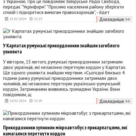
з Україною. Про це повідомляє білоруське Радіо Свобода,
передає "Укрінформ". "Просимо населення району зберігати
спокій і підкорятися вимогам правоохоронців", - йдет
Докладніше >>
15.02.2024
12:23
У Карпатах румунські прикордонники знайшли загиблого
ухилянта
У вівторок, 13 лютого, румунські прикордонники затримали
двох українців, які незаконно перетнули кордон у Карпатах.
Ще одного ухилянта знайшли мертвим. «Сьогодні близько 4
години ранку румунські прикордонники затримали двох
чоловіків, які незаконно перетнули українсько-румунський
кордон. Затриманими виявились громадяни України. Вони
повідомили, щ
Докладніше >>
14.02.2024
13:20
Прикордонники зупинили мікроавтобус з прикарпатцями, які
намагалися перетнути кордон