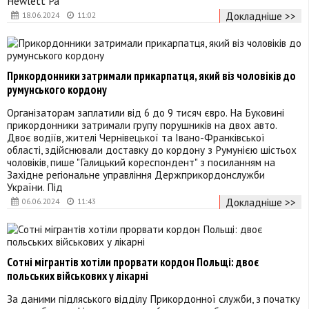
Hewlett Pa
Докладніше >>
18.06.2024
11:02
Прикордонники затримали прикарпатця, який віз чоловіків до
румунського кордону
Організаторам заплатили від 6 до 9 тисяч євро. На Буковині
прикордонники затримали групу порушників на двох авто.
Двоє водіїв, жителі Чернівецької та Івано-Франківської
області, здійснювали доставку до кордону з Румунією шістьох
чоловіків, пише "Галицький кореспондент" з посиланням на
Західне регіональне управління Держприкордонслужби
України. Під
Докладніше >>
06.06.2024
11:43
Сотні мігрантів хотіли прорвати кордон Польщі: двоє
польських військових у лікарні
За даними підляського відділу Прикордонної служби, з початку