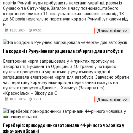
повітів Румунії, куди прибувають нелегали-українці, разом із
Сучавою та Сату-Маре. Загалом з часу повномасштабного
вторгнення близько 11 тис. українських чоловіків віком від 18
до 60 років нелегально перетнули кордон Румунії, утікаючи від
м
Докладніше >>
11.05.2024
09:10
На кордоні з Румунією запрацювала «єЧерга» для автобусів
Електронна черга запрацювала у 4 пунктах пропуску на
Закарпатті, Буковині та Одещині. З 10 травня у чотирьох
пунктах пропуску на українсько-румунському кордоні
запрацювала електронна черга для автобусів. Завчасно обрати
час перетину кордону міжнародні перевізники можуть на
пунктах пропуску «Дякове – Халмеу» (Закарпаття),
«Красноїльск – Вікову де С
Докладніше >>
10.05.2024
13:01
Переберія: прикордонники затримали 44-річного чоловіка у
жіночому вбранні