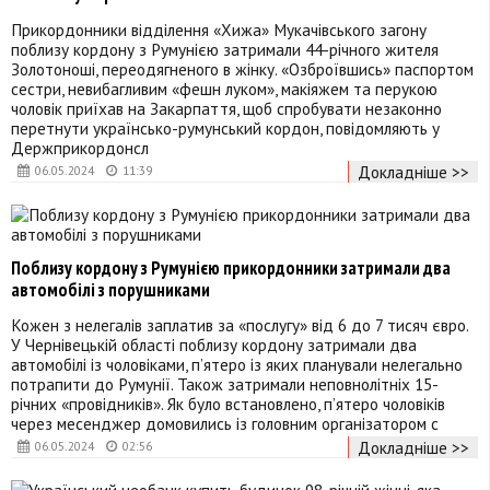
Прикордонники відділення «Хижа» Мукачівського загону
поблизу кордону з Румунією затримали 44-річного жителя
Золотоноші, переодягненого в жінку. «Озброївшись» паспортом
сестри, невибагливим «фешн луком», макіяжем та перукою
чоловік приїхав на Закарпаття, щоб спробувати незаконно
перетнути українсько-румунський кордон, повідомляють у
Держприкордонсл
Докладніше >>
06.05.2024
11:39
Поблизу кордону з Румунією прикордонники затримали два
автомобілі з порушниками
Кожен з нелегалів заплатив за «послугу» від 6 до 7 тисяч євро.
У Чернівецькій області поблизу кордону затримали два
автомобілі із чоловіками, п’ятеро із яких планували нелегально
потрапити до Румунії. Також затримали неповнолітніх 15-
річних «провідників». Як було встановлено, п’ятеро чоловіків
через месенджер домовились із головним організатором с
Докладніше >>
06.05.2024
02:56