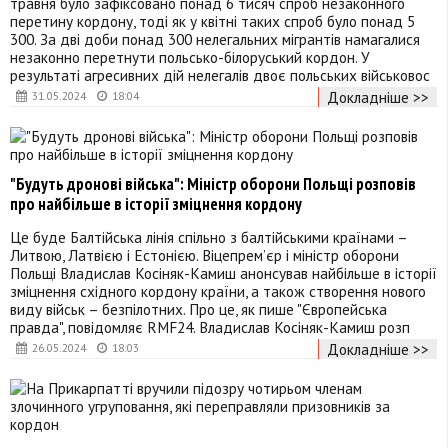
травня було зафіксовано понад 6 тисяч спроб незаконного
перетину кордону, тоді як у квітні таких спроб було понад 5
300. За дві доби понад 300 нелегальних мігрантів намагалися
незаконно перетнути польсько-білоруський кордон. У
результаті агресивних дій нелегалів двоє польських військовос
Докладніше >>
31.05.2024
18:04
"Будуть дронові війська": Міністр оборони Польщі розповів
про найбільше в історії зміцнення кордону
Це буде Балтійська лінія спільно з балтійськими країнами –
Литвою, Латвією і Естонією. Віцепрем’єр і міністр оборони
Польщі Владислав Косіняк-Камиш анонсував найбільше в історії
зміцнення східного кордону країни, а також створення нового
виду військ – безпілотних. Про це, як пише "Європейська
правда", повідомляє RMF24. Владислав Косіняк-Камиш розп
Докладніше >>
26.05.2024
18:03