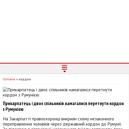
Головна
»
кордон
Прикарпатець і двоє спільників намагалися перетнути кордон
з Румунією
На Закарпатті правоохоронці викрили схему незаконного
переправлення чоловіків через державний кордон до Румунії.
За підозрою в організації незаконного виїзду затримали двох