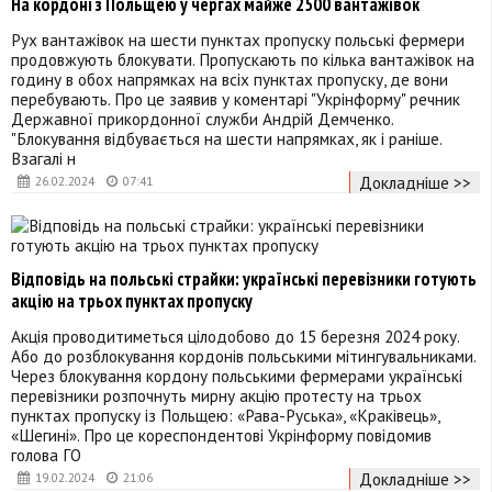
На кордоні з Польщею у чергах майже 2500 вантажівок
Рух вантажівок на шести пунктах пропуску польські фермери
продовжують блокувати. Пропускають по кілька вантажівок на
годину в обох напрямках на всіх пунктах пропуску, де вони
перебувають. Про це заявив у коментарі "Укрінформу" речник
Державної прикордонної служби Андрій Демченко.
"Блокування відбувається на шести напрямках, як і раніше.
Взагалі н
Докладніше >>
26.02.2024
07:41
Відповідь на польські страйки: українські перевізники готують
акцію на трьох пунктах пропуску
Акція проводитиметься цілодобово до 15 березня 2024 року.
Або до розблокування кордонів польськими мітингувальниками.
Через блокування кордону польськими фермерами українські
перевізники розпочнуть мирну акцію протесту на трьох
пунктах пропуску із Польщею: «Рава-Руська», «Краківець»,
«Шегині». Про це кореспондентові Укрінформу повідомив
голова ГО
Докладніше >>
19.02.2024
21:06