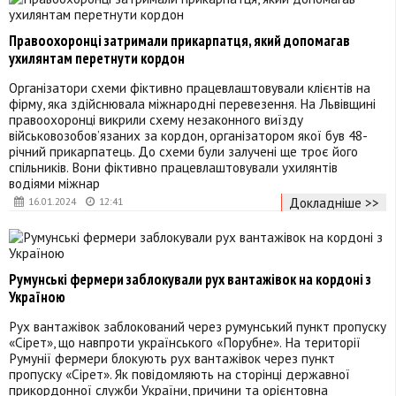
Правоохоронці затримали прикарпатця, який допомагав
ухилянтам перетнути кордон
Організатори схеми фіктивно працевлаштовували клієнтів на
фірму, яка здійснювала міжнародні перевезення. На Львівщині
правоохоронці викрили схему незаконного виїзду
військовозобов’язаних за кордон, організатором якої був 48-
річний прикарпатець. До схеми були залучені ще троє його
спільників. Вони фіктивно працевлаштовували ухилянтів
водіями міжнар
Докладніше >>
16.01.2024
12:41
Румунські фермери заблокували рух вантажівок на кордоні з
Україною
Рух вантажівок заблокований через румунський пункт пропуску
«Сірет», що навпроти українського «Порубне». На території
Румунії фермери блокують рух вантажівок через пункт
пропуску «Сірет». Як повідомляють на сторінці державної
прикордонної служби України, причини та орієнтовна