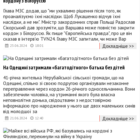
кордону з Білоруссю
Глава МЗС додав, що "ми ухвалимо рішення після того, як
проаналізуємо їхні наслідки. Щоб Лукашенко відчув їхні
наслідки, а не ми". Міністр закордонних справ Польщі Радослав
Сікорський дав зрозуміти, що Варшава може повністю закрити
кордон з Білоруссю. Як пише "Європейська правда", про це він
сказав в інтерв'ю TVN24. Главу МЗС запитали, чи може Вар
Докладніше >>
23.06.2024
18:01
На Одещині затримали «багатодітного» батька без дітей
41-річна жителька Нерубайської сільської громади, що на
Одещині, спільно зі своєю подругою організували незаконне
переправлення через кордон 26-річного односельчанина. Вони
забезпечили чоловіка, на утриманні якого була власна
неповнолітня донька, свідоцтвами з недостовірною
інформацією про народження у нього ще двох маленьких синів
від молодшої за
Докладніше >>
21.06.2024
12:40