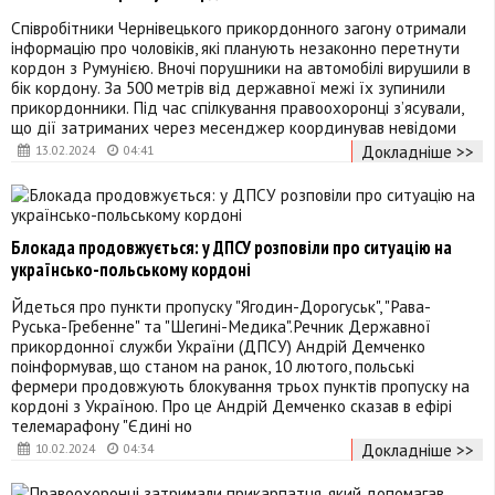
Співробітники Чернівецького прикордонного загону отримали
інформацію про чоловіків, які планують незаконно перетнути
кордон з Румунією. Вночі порушники на автомобілі вирушили в
бік кордону. За 500 метрів від державної межі їх зупинили
прикордонники. Під час спілкування правоохоронці з’ясували,
що дії затриманих через месенджер координував невідоми
Докладніше >>
13.02.2024
04:41
Блокада продовжується: у ДПСУ розповіли про ситуацію на
українсько-польському кордоні
Йдеться про пункти пропуску "Ягодин-Дорогуськ", "Рава-
Руська-Гребенне" та "Шегині-Медика".Речник Державної
прикордонної служби України (ДПСУ) Андрій Демченко
поінформував, що станом на ранок, 10 лютого, польські
фермери продовжують блокування трьох пунктів пропуску на
кордоні з Україною. Про це Андрій Демченко сказав в ефірі
телемарафону "Єдині но
Докладніше >>
10.02.2024
04:34