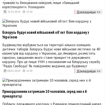
тривалість блокування невідомі, пише «Галицький
кореспондент». Ускладнен
Докладніше >>
13.01.2024
13:42
Білорусь будує новий військовий об’єкт біля кордону з
Україною
Будівництво відбувається на території кількох колишніх
дитячих таборів. Білорусь будує нове військове містечко за 40
кілометрів від кордону з Україною, де, ймовірно, розмістять
гарнізон, завданням якого стане прикриття державного
кордону. Про це пише УНН з посиланням на білоруську службу
"Радіо Свобода". Як повідомляє видання, що будівницт
Докладніше >>
08.01.2024
11:50
Прикордонники затримали 10 чоловіків, серед них є й
прикарпатці
Поблизу державного кордону з Румунією прикордонний наряд