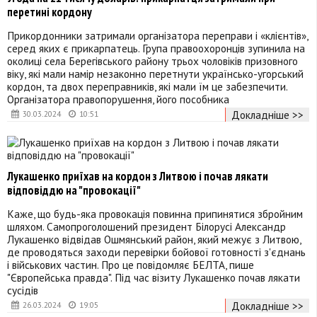
перетині кордону
Прикордонники затримали організатора переправи і «клієнтів»,
серед яких є прикарпатець. Група правоохоронців зупинила на
околиці села Берегівського району трьох чоловіків призовного
віку, які мали намір незаконно перетнути українсько-угорський
кордон, та двох переправників, які мали їм це забезпечити.
Організатора правопорушення, його пособника
Докладніше >>
30.03.2024
10:51
Лукашенко приїхав на кордон з Литвою і почав лякати
відповіддю на "провокації"
Каже, що будь-яка провокація повинна припинятися збройним
шляхом. Самопроголошений президент Білорусі Александр
Лукашенко відвідав Ошмянський район, який межує з Литвою,
де проводяться заходи перевірки бойової готовності з'єднань
і військових частин. Про це повідомляє БЕЛТА, пише
"Європейська правда". Під час візиту Лукашенко почав лякати
сусідів
Докладніше >>
26.03.2024
19:05