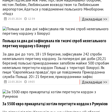
містом Люблін, Люблінським воєводством та Люблінським
аеропортом, йдеться у повідомленні польського Міноборони.
«Надз
Докладніше >>
25.03.2024
12:39
Польща за два дні зафіксувала пів тисячі спроб нелегального
перетину кордону з Білорусі
За два дні до того, 18 і 19 березня, зафіксували 242 спроби
нелегального перетину кордону. За попередні дві доби (20,21
березня) польські прикордонники запобігли майже 500 спробам
нелегально перетнути кордон Польщі з території Білорусі. Як
пише "Європейська правда", про це повідомила Прикордонна
служба Польщі. 20 і 21 березня, прикордонники зафікс
Докладніше >>
22.03.2024
19:03
За 5500 євро прикарпатці хотіли перетнути кордон з Румунією