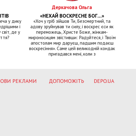
Деркачова Ольга
ІТІВ
«НЕХАЙ ВОСКРЕСНЕ БОГ…»
еча у дику
«Хоч у гріб зійшов Ти, Безсмертний, та
удрішими і
адову зруйнував ти силу, і воскрес єси як
світ, де у
переможець, Христе Боже, жінкам-
иття?
мироносицям звістивши: Радуйтеся, і Твоїм
апостолам мир даруєш, падшим подаєш
воскресіння». Саме цей великодній кондак
пригадався мені, коли з
ОВИ РЕКЛАМИ
ДОПОМОЖІТЬ
DEPO.UA