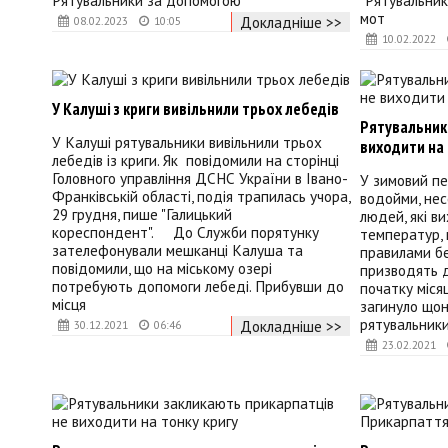
Рятувальники за допомогою
"Рятувальник
мот
Докладніше >>
08.02.2023
10:05
10.02.2022
У Калуші з криги вивільнили трьох лебедів
Рятувальник
У Калуші рятувальники вивільнили трьох
виходити на 
лебедів із криги. Як повідомили на сторінці
Головного управління ДСНС України в Івано-
У зимовий пе
Франківській області, подія трапилась учора,
водойми, нес
29 грудня, пише "Галицький
людей, які ви
кореспондент". До Служби порятунку
температур,
зателефонували мешканці Калуша та
правилами бе
повідомили, що на міському озері
призводять до
потребують допомоги лебеді. Прибувши до
початку міся
місця
загинуло що
рятувальники
Докладніше >>
30.12.2021
06:46
23.02.2021