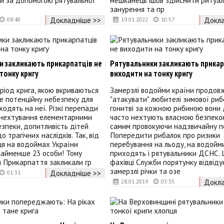
и за допомогою рятувальної
мешканець ішов здійснити ритуал
занурення та пр
Докладніше >>
Докла
08:40
19.01.2022
10:57
и закликають прикарпатців не
Рятувальники закликають прикар
тонку кригу
виходити на тонку кригу
ріод крига, якою вкриваються
Замерзлі водойми країни продов
е потенційну небезпеку для
"атакувати" любителі зимової рибо
ходять на неї. Різкі перепади
гонитві за кожною рибиною вони
 нехтування елементарними
часто нехтують власною безпеко
зпеки, допитливість дітей
самим провокуючи надзвичайну п
 трагічних наслідків. Так, від
Попередити рибалок про ризики
ця на водоймах України
перебування на льоду, на водойм
найменше 23 особи! Тому
приходять і рятувальники ДСНС.
 Прикарпаття закликали гр
фахівці Служби порятунку відвід
замерзлі річки та озе
Докладніше >>
01:31
Докла
28.01.2019
03:35