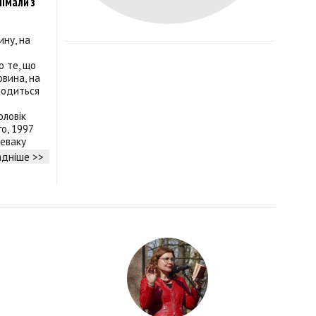
імали з
ину, на
о те, що
овина, на
ходиться
оловік
го, 1997
 еваку
дніше >>