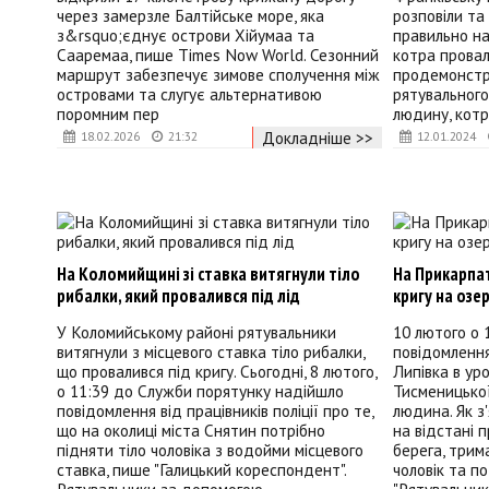
через замерзле Балтійське море, яка
розповіли та
з&rsquo;єднує острови Хійумаа та
правильно н
Сааремаа, пише Times Now World. Сезонний
котра провал
маршрут забезпечує зимове сполучення між
продемонстр
островами та слугує альтернативою
рятувальног
поромним пер
людину, котр
Докладніше >>
18.02.2026
21:32
12.01.2024
На Коломийщині зі ставка витягнули тіло
На Прикарпат
рибалки, який провалився під лід
кригу на озе
У Коломийському районі рятувальники
10 лютого о 
витягнули з місцевого ставка тіло рибалки,
повідомлення 
що провалився під кригу. Сьогодні, 8 лютого,
Липівка в ур
о 11:39 до Служби порятунку надійшло
Тисменицької
повідомлення від працівників поліції про те,
людина. Як з'
що на околиці міста Снятин потрібно
на відстані 
підняти тіло чоловіка з водойми місцевого
берега, трим
ставка, пише "Галицький кореспондент".
чоловік та п