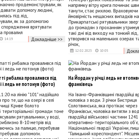
 наочно продемонстрували, як
напрямку вітру крига починає шв
адавати допомогу людині,
танути, стає рихлою. Враховуючи
илась під лід,
ймовірність нещасних випадків на
ували, як за допомогою
Прикарпатські рятувальники зве
о спорядження врятувати
до громадян з проханням утримув
а провалил
такі дні від виходу на тонкий лід,
утворився на маленьких озерах т
Докладніше >>
14:19
річок,
Докла
12.02.2023
10:05
ті рибалка провалився під
На Йордан у річці ледь не втопив
рі і ледь не потонув (фото)
франківець
11:20 на лінію "101" надійшло
На Івано-Франківщині гвардійці в
про те, що на озері в селі
чоловіка з води. З річки Бистриця
очищі Криве болото
Солотвинська, яка протікає через 
 територіальної громади тоне
Франківськ, чоловіка витягли з во
ясували рятувальники, у воді,
гвардійці військової частини 1241
приблизно 8-10 метрів від
оперативно-територіального об’
аючись за палицю, перебував
Національної гвардії України, пи
отребував допомоги.
"Галицький кореспондент". Місцев