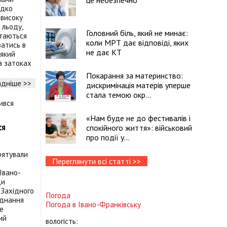
це небезпечно
идко
 високу
 льоду,
Головний біль, який не минає:
ртаються
коли МРТ дає відповіді, яких
атись в
не дає КТ
 який
а затоках
Покарання за материнство:
дніше >>
дискримінація матерів уперше
стала темою окр...
«Нам буде не до фестивалів і
ся
спокійного життя»: військовий
про події у...
рятували
Переглянути всі статті >>
Івано-
ди
 Західного
Погода
єднання
Погода в
Івано-Франківську
ше
ий
вологість: