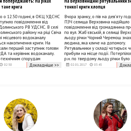
и попереджають: На ріках
На Верховинщині рятувальники зн
 тане крига
тонкої криги хлопця
о о 12.50 годині, в ОКЦ УДСНС
Вчора зранку, о пів на дев'яту год
ступило повідомлення від
ПЗЧ селища Верховина надійшло
Долинського РВ УДСНС. В селі
повідомлення від громадянина пр
линського району на ріці Свіча
по вул. Жаб’євській, в селищі Верх
і місцевого водоканалу
льоду річки Чорний Черемош зна
ься накопичення криги. На
людина, яка кличе на допомогу.
жали перший заступник голови
Рятувальники у складі чотирьох ч
ДА та керівник водоканалу.
прибули на місце події. Потерпіло
отехнічним спорудам
р.н. по твердому льоду річки було
Докладніше >>
Докла
02:50
02.01.2017
03:45