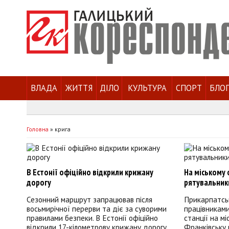
ВЛАДА
ЖИТТЯ
ДІЛО
КУЛЬТУРА
СПОРТ
БЛО
Головна
»
крига
В Естонії офіційно відкрили крижану
На міському 
дорогу
рятувальник
Сезонний маршрут запрацював після
Прикарпатськ
восьмирічної перерви та діє за суворими
працівникам
правилами безпеки. В Естонії офіційно
станції на мі
відкрили 17-кілометрову крижану дорогу
Франківську 