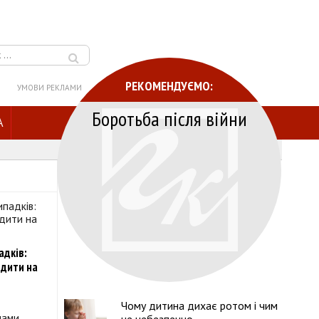
РЕКОМЕНДУЄМО:
УМОВИ РЕКЛАМИ
Боротьба після війни
A
адків:
одити на
Чому дитина дихає ротом і чим
нами