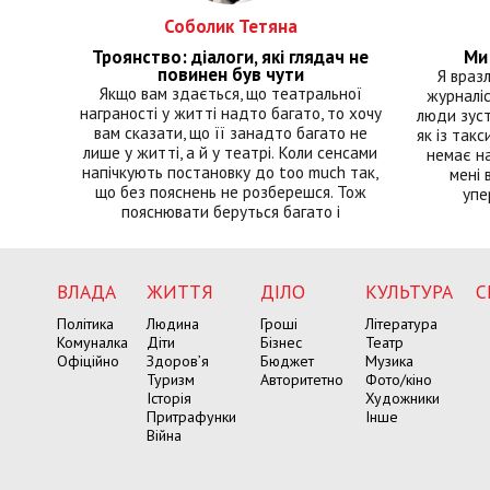
Соболик Тетяна
Троянство: діалоги, які глядач не
Ми 
повинен був чути
Я враз
Якщо вам здається, що театральної
журналіс
награності у житті надто багато, то хочу
люди зуст
вам сказати, що її занадто багато не
як із такс
лише у житті, а й у театрі. Коли сенсами
немає на
напічкують постановку до too much так,
мені 
що без пояснень не розберешся. Тож
упе
пояснювати беруться багато і
ВЛАДА
ЖИТТЯ
ДІЛО
КУЛЬТУРА
С
Політика
Людина
Гроші
Література
Комуналка
Діти
Бізнес
Театр
Офіційно
Здоров’я
Бюджет
Музика
Туризм
Авторитетно
Фото/кіно
Історія
Художники
Притрафунки
Інше
Війна