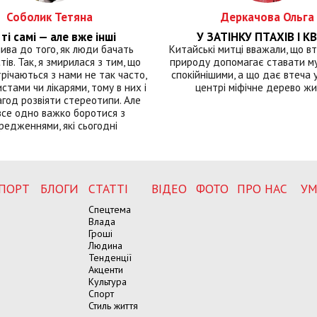
Соболик Тетяна
Деркачова Ольга
ті самі — але вже інші
У ЗАТІНКУ ПТАХІВ І КВ
лива до того, як люди бачать
Китайські митці вважали, що вт
тів. Так, я змирилася з тим, що
природу допомагає ставати м
річаються з нами не так часто,
спокійнішими, а що дає втеча у 
истами чи лікарями, тому в них і
центрі міфічне дерево ж
год розвіяти стереотипи. Але
все одно важко боротися з
редженнями, які сьогодні
ПОРТ
БЛОГИ
СТАТТІ
ВІДЕО
ФОТО
ПРО НАС
УМ
Спецтема
Влада
Гроші
Людина
Тенденції
Акценти
Культура
Спорт
Стиль життя