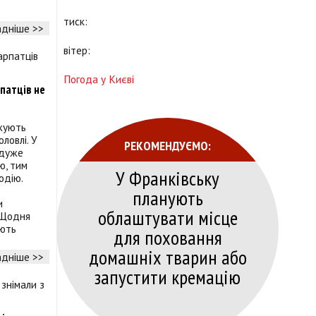
тиск:
дніше >>
вітер:
Погода у Києві
патців не
жують
ловлі. У
РЕКОМЕНДУЄМО:
 дуже
ю, тим
У Франківську
одію.
планують
и
облаштувати місце
 Щодня
ують
для поховання
домашніх тварин або
дніше >>
запустити кремацію