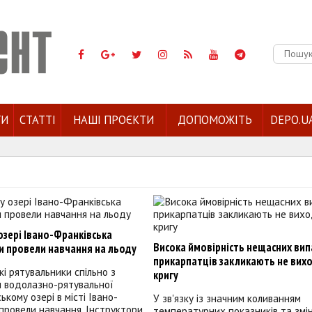
Пошук:
ГИ
СТАТТІ
НАШІ ПРОЄКТИ
ДОПОМОЖІТЬ
DEPO.U
озері Івано-Франківська
Висока ймовірність нещасних вип
и провели навчання на льоду
прикарпатців закликають не вих
і рятувальники спільно з
кригу
и водолазно-рятувальної
ському озері в місті Івано-
У зв'язку із значним коливанням
провели навчання. Інструктори
температурних показників та змі