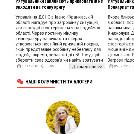
Рятувальники закликають прикарпатців не
Рятувальник
виходити на тонку кригу
Прикарпаття
Управління ДСНС в Івано-Франківській
Вчора близьк
області нагадує про загрозливу ситуацію,
в області по
яка сьогодні спостерігається на водоймах
начальника 
області. Через постійну мінливу
Княжолука До
температуру на річках та озерах
на водозабор
утворюється нестійкий крижаний покрив,
спостерігаєт
який представляє особливу небезпеку для
місце виїжд
людей, зокрема, рибалок і дітей. Тому, щоб
Долинської Р
зберегти своє здоров’я чи навіть врятувати
Загрози гідр
Докладніше >>
17.12.2018
09:05
05.02.2017
НАШІ КОЛУМНІСТИ ТА БЛОГЕРИ