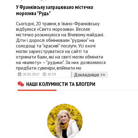
У Франківську запрацювало містечко
морозива "Рудь"
Сьогодні, 20 травня, в Івано-Франківську
відбулося «Свято морозива». Веселе
містечко розкинулося на Вічевому майдані.
Діти і дорослі обмінювали "рудики" на
солодощі та "красиві" послуги. Усі охочі
могли зареєструватися на сайті та
отримати бали, які на святі могли обміняти
на «валюту» – "рудики". За них дозволялося
придбати сувеніри, впіймати мо
Докладніше >>
20.05.2017
10:59
НАШІ КОЛУМНІСТИ ТА БЛОГЕРИ