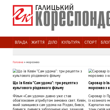
ВЛАДА
ЖИТТЯ
ДІЛО
КУЛЬТУРА
СПОРТ
БЛО
Головна
»
морозиво
Що їв Кевін "Сам удома": три рецепти з
Сировар із 
культового різдвяного фільму
морозиво з к
Фільм «Сам удома» давно уже став
Сировар із П
обов'язковим атрибутом зимових свят. Кевін,
із козиного 
який залишився сам удома на Різдво, бився,
Карпати» має
бавився, дивився заборонене кіно, захищав
тонн сирів на