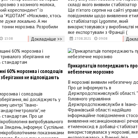
орозиво з козиного молока,
складі якого виявили стабілізатор
кий кореспондент" із
Ще п'ятого серпня на сайті управ
на "#ШОТАМ" «Можливо, хтось
повідомляли щодо виявлення ети
але дуже локально. А ми
в стабілізаторі Lygomme, який
 тонни морозива. Розробили
використовувався у виробництві м
яке експортували з Франції (
Докладніше >>
Докла
13:08
27.08.2021
09:08
Прикарпатців попереджають про
ині 60% морозива і солодощів
небезпечне морозиво
 зберігання не відповідають
В морозиві виявили небезпечну до
Про це інформують в
Держпродспоживслужбі області. 
морозива і солодощів
Головного управління
зберігання, які досліджують у
Держпродспоживслужби в Івано-
ому центрі "Івано-
Франківській області надійшло
андартметрологія", не
інформаційне повідомлення стосо
ь стандартам. Про це
виявлення несанкціонованої речо
ікробіологиня випробувального
етиленоксид в добавці-стабілізат
а Злидень, інформує Суспільне.
використовувалася у морозиві, яке
 мікробіологічними показниками
експортувалось з Румунії (від