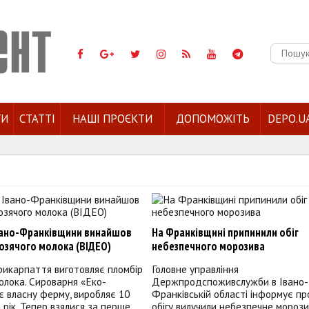
Пошук:
ГИ
СТАТТІ
НАШІ ПРОЄКТИ
ДОПОМОЖІТЬ
DEPO.U
Івано-Франківщини винайшов
На Франківщині припинили обіг
озячого молока (ВІДЕО)
небезпечного морозива
рикарпаття виготовляє пломбір
Головне управління
молока. Сироварня «Еко-
Держпродспоживслужби в Івано-
 власну ферму, виробляє 10
Франківській області інформує про
 рік. Тепер взялися за перше
обігу вилучили небезпечне морози