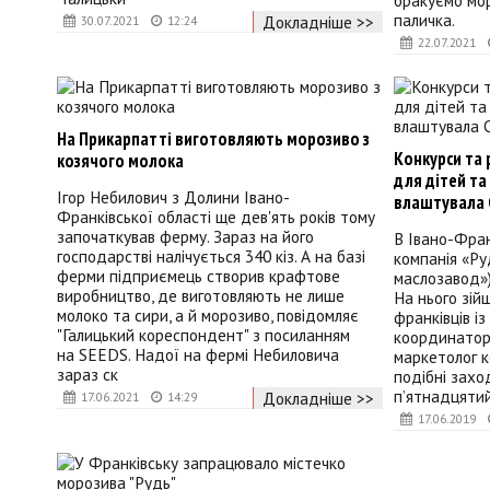
бракуємо мор
паличка.
Докладніше >>
30.07.2021
12:24
22.07.2021
На Прикарпатті виготовляють морозиво з
Конкурси та 
козячого молока
для дітей та
Ігор Небилович з Долини Івано-
влаштувала 
Франківської області ще дев'ять років тому
започаткував ферму. Зараз на його
В Івано-Фран
господарстві налічується 340 кіз. А на базі
компанія «Р
ферми підприємець створив крафтове
маслозавод»
виробництво, де виготовляють не лише
На нього зій
молоко та сири, а й морозиво, повідомляє
франківців і
"Галицький кореспондент" з посиланням
координатор
на SEEDS. Надої на фермі Небиловича
маркетолог к
зараз ск
подібні зах
п’ятнадцятий 
Докладніше >>
17.06.2021
14:29
17.06.2019