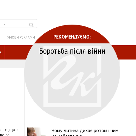
РЕКОМЕНДУЄМО:
УМОВИ РЕКЛАМИ
Боротьба після війни
A
 те, що з
Чому дитина дихає ротом і чим
во, у