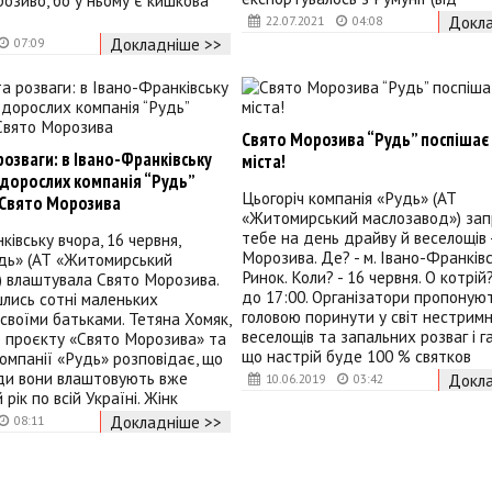
озиво, бо у ньому є кишкова
Докла
22.07.2021
04:08
Докладніше >>
07:09
Свято Морозива “Рудь” поспішає
розваги: в Івано-Франківську
міста!
 дорослих компанія “Рудь”
Цьогоріч компанія «Рудь» (АТ
Свято Морозива
«Житомирський маслозавод») за
тебе на день драйву й веселощів 
ківську вчора, 16 червня,
Морозива. Де? - м. Івано-Франків
удь» (АТ «Житомирський
Ринок. Коли? - 16 червня. О котрій?
) влаштувала Свято Морозива.
до 17:00. Організатори пропонуют
шлись сотні маленьких
головою поринути у світ нестрим
з своїми батьками. Тетяна Хомяк,
веселощів та запальних розваг і г
 проєкту «Свято Морозива» та
що настрій буде 100 % святков
омпанії «Рудь» розповідає, що
оди вони влаштовують вже
Докла
10.06.2019
03:42
рік по всій Україні. Жінк
Докладніше >>
08:11