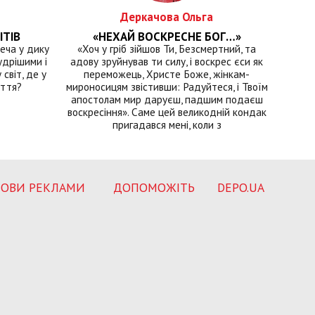
Деркачова Ольга
ІТІВ
«НЕХАЙ ВОСКРЕСНЕ БОГ…»
еча у дику
«Хоч у гріб зійшов Ти, Безсмертний, та
удрішими і
адову зруйнував ти силу, і воскрес єси як
світ, де у
переможець, Христе Боже, жінкам-
иття?
мироносицям звістивши: Радуйтеся, і Твоїм
апостолам мир даруєш, падшим подаєш
воскресіння». Саме цей великодній кондак
пригадався мені, коли з
ОВИ РЕКЛАМИ
ДОПОМОЖІТЬ
DEPO.UA