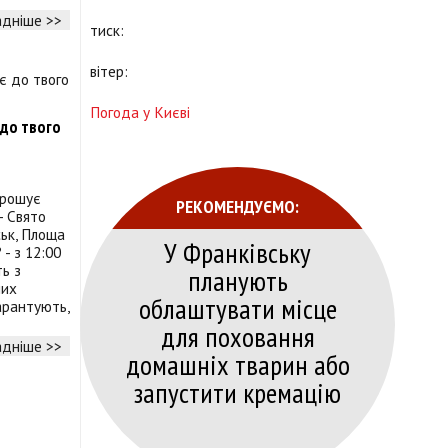
дніше >>
тиск:
вітер:
Погода у Києві
 до твого
прошує
РЕКОМЕНДУЄМО:
- Свято
ськ, Площа
У Франківську
 - з 12:00
ь з
планують
них
облаштувати місце
арантують,
для поховання
дніше >>
домашніх тварин або
запустити кремацію