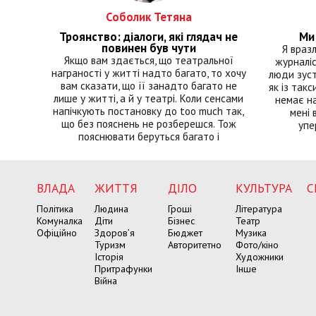
Соболик Тетяна
Троянство: діалоги, які глядач не
Ми 
повинен був чути
Я враз
Якщо вам здається, що театральної
журналіс
награності у житті надто багато, то хочу
люди зуст
вам сказати, що її занадто багато не
як із такс
лише у житті, а й у театрі. Коли сенсами
немає на
напічкують постановку до too much так,
мені 
що без пояснень не розберешся. Тож
упе
пояснювати беруться багато і
ВЛАДА
ЖИТТЯ
ДІЛО
КУЛЬТУРА
С
Політика
Людина
Гроші
Література
Комуналка
Діти
Бізнес
Театр
Офіційно
Здоров’я
Бюджет
Музика
Туризм
Авторитетно
Фото/кіно
Історія
Художники
Притрафунки
Інше
Війна