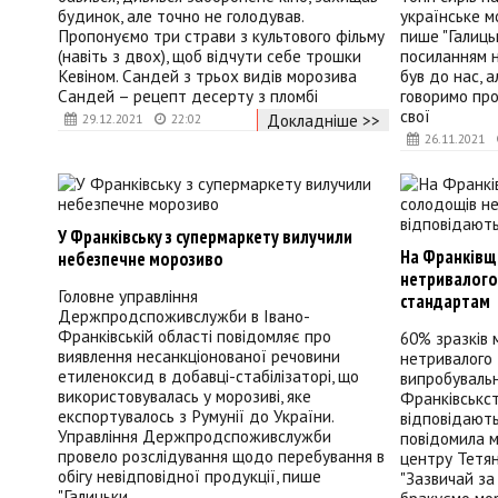
будинок, але точно не голодував.
українське м
Пропонуємо три страви з культового фільму
пише "Галиць
(навіть з двох), щоб відчути себе трошки
посиланням 
Кевіном. Сандей з трьох видів морозива
був до нас, 
Сандей – рецепт десерту з пломбі
говоримо про
свої
Докладніше >>
29.12.2021
22:02
26.11.2021
У Франківську з супермаркету вилучили
На Франківщ
небезпечне морозиво
нетривалого
Головне управління
стандартам
Держпродспоживслужби в Івано-
Франківській області повідомляє про
60% зразків 
виявлення несанкціонованої речовини
нетривалого 
етиленоксид в добавці-стабілізаторі, що
випробувальн
використовувалась у морозиві, яке
Франківськст
експортувалось з Румунії до України.
відповідают
Управління Держпродспоживслужби
повідомила м
провело розслідування щодо перебування в
центру Тетян
обігу невідповідної продукції, пише
"Зазвичай за
"Галицьки