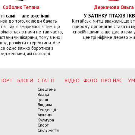
Соболик Тетяна
Деркачова Ольга
ті самі — але вже інші
У ЗАТІНКУ ПТАХІВ І КВ
лива до того, як люди бачать
Китайські митці вважали, що вт
тів. Так, я змирилася з тим, що
природу допомагає ставати м
річаються з нами не так часто,
спокійнішими, а що дає втеча у 
истами чи лікарями, тому в них і
центрі міфічне дерево ж
год розвіяти стереотипи. Але
все одно важко боротися з
редженнями, які сьогодні
ПОРТ
БЛОГИ
СТАТТІ
ВІДЕО
ФОТО
ПРО НАС
УМ
Спецтема
Влада
Гроші
Людина
Тенденції
Акценти
Культура
Спорт
Стиль життя