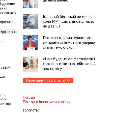
це небезпечно
 Lygomme.
ління
леноксиду
Головний біль, який не минає:
коли МРТ дає відповіді, яких
орозива,
не дає КТ
дніше >>
Покарання за материнство:
дискримінація матерів уперше
стала темою окр...
«Нам буде не до фестивалів і
спокійного життя»: військовий
бавку.
про події у...
"До
Переглянути всі статті >>
вно
Погода
вини
Погода в
Івано-Франківську
орі, що
вологість: