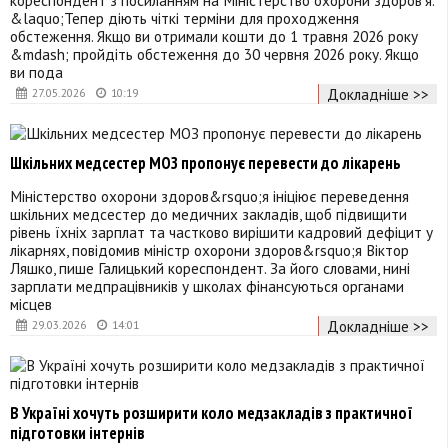
&laquo;Тепер діють чіткі терміни для проходження
обстеження. Якщо ви отримали кошти до 1 травня 2026 року
&mdash; пройдіть обстеження до 30 червня 2026 року. Якщо
ви пода
Докладніше >>
27.05.2026
10:19
Шкільних медсестер МОЗ пропонує перевести до лікарень
Міністерство охорони здоров&rsquo;я ініціює переведення
шкільних медсестер до медичних закладів, щоб підвищити
рівень їхніх зарплат та частково вирішити кадровий дефіцит у
лікарнях, повідомив міністр охорони здоров&rsquo;я Віктор
Ляшко, пише Галицький кореспондент. За його словами, нині
зарплати медпрацівників у школах фінансуються органами
місцев
Докладніше >>
29.03.2026
14:01
В Україні хочуть розширити коло медзакладів з практичної
підготовки інтернів