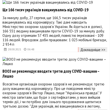
Ще 166 тисяч українців вакцинувались від COVID-19
За минулу добу, 27 серпня, ще 166,5 тисяч українців
вакцинувались від коронавірусу. Такі дані наводить
Міністерство охорони здоров'я України. Як йдеться в дописі,
166 551 людину вакцинували проти COVID-19 за минулу добу.
Одну дозу отримали 57 435 людей, повністю імунізовані - 109
116 людей. Впродовж доби працювали: 1 023 мобільні бригади,
2 934 п
Докладніше >>
28.08.2021
06:48
ВООЗ не рекомендує вводити третю дозу COVID-вакцини –
Ляшко
Всесвітня організація охорони здоров’я не рекомендує третю
дозу вакцини від коронавірусу. Про це повідомив міністр
охорони здоров’я Віктор Ляшко, пише "Українська правда". У
міністра запитали, що буде з сертифікатами, у яких вийшов
термін дії, і чи потрібно для їхнього продовження щепитися
третьою дозою. "Для українців, які вакцинувалися в лютому,