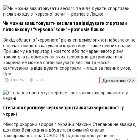
Чи можна влаштовувати весілля та відвідувати спортзали
після виходу з "червоної зони" – розповів Ляшко
Вихід області з "червоного" рівня епідеміологічної небезпеки не
означає повного скасування карантину – лише певних правил.
При цьому на території жовтого або помаранчевого рівня
також діють обмеження, яких необхідно дотримуватися.
Зокрема не можна організовувати весілля та масові
святкування, а відвідувати спортзали – лише за певних умов.
Про
Докладніше >>
07.05.2021
12:21
Степанов прогнозує чергове зростання захворюваності у
червні
Міністр охорони здоров'я України Максим Степанов не вважає,
що після Великодня відбудеться сильний спалах
захворюваності на COVID-19, однак прогнозує певне