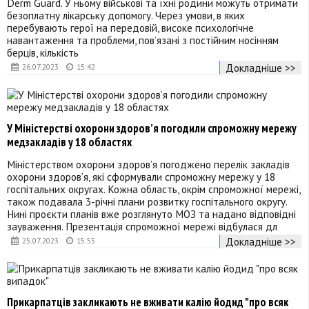
Derm Guard. У ньому військові та їхні родини можуть отримати
безоплатну лікарську допомогу. Через умови, в яких
перебувають герої на передовій, високе психологічне
навантаження та проблеми, пов’язані з постійним носінням
берців, кількість
Докладніше >>
26.07.2023
15:42
У Міністерстві охорони здоров’я погодили спроможну мережу
медзакладів у 18 областях
Міністерством охорони здоров’я погоджено перелік закладів
охорони здоров’я, які сформували спроможну мережу у 18
госпітальних округах. Кожна область, окрім спроможної мережі,
також подавала 3-річні плани розвитку госпітального округу.
Нині проєкти планів вже розглянуто МОЗ та надано відповідні
зауваження. Презентація спроможної мережі відбулася дл
Докладніше >>
25.07.2023
15:55
Прикарпатців закликають не вживати калію йодид "про всяк