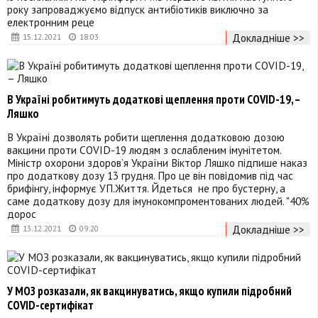
року запроваджуємо відпуск антибіотиків виключно за
електронним реце
Докладніше >>
15.12.2021
18:03
В Україні робитимуть додаткові щеплення проти COVID-19, –
Ляшко
В Україні дозволять робити щеплення додатковою дозою
вакцини проти COVID-19 людям з ослабленим імунітетом.
Міністр охорони здоров’я України Віктор Ляшко підпише наказ
про додаткову дозу 13 грудня. Про це він повідомив під час
брифінгу, інформує УП.Життя. Йдеться не про бустерну, а
саме додаткову дозу для імунокомпроментованих людей. "40%
дорос
Докладніше >>
13.12.2021
09:20
У МОЗ розказали, як вакцинуватись, якщо купили підробний
COVID-сертифікат