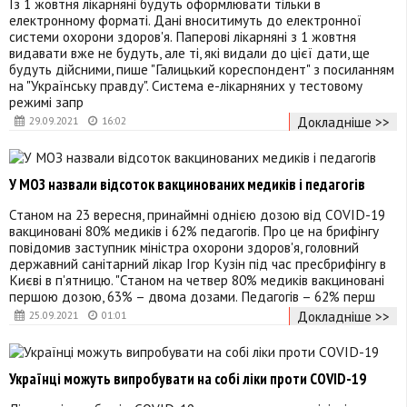
Із 1 жовтня лікарняні будуть оформлювати тільки в
електронному форматі. Дані вноситимуть до електронної
системи охорони здоров'я. Паперові лікарняні з 1 жовтня
видавати вже не будуть, але ті, які видали до цієї дати, ще
будуть дійсними, пише "Галицький кореспондент" з посиланням
на "Українську правду". Система е-лікарняних у тестовому
режимі запр
Докладніше >>
29.09.2021
16:02
У МОЗ назвали відсоток вакцинованих медиків і педагогів
Станом на 23 вересня, принаймні однією дозою від COVID-19
вакциновані 80% медиків і 62% педагогів. Про це на брифінгу
повідомив заступник міністра охорони здоров'я, головний
державний санітарний лікар Ігор Кузін під час пресбрифінгу в
Києві в п'ятницю. "Станом на четвер 80% медиків вакциновані
першою дозою, 63% – двома дозами. Педагогів – 62% перш
Докладніше >>
25.09.2021
01:01
Українці можуть випробувати на собі ліки проти COVID-19