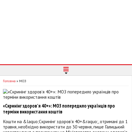
Головна
»
МОЗ
«Скринінг здоров’я 40+»: МОЗ попередило українців про
терміни використання коштів
Кошти на &laquo;Скринінг здоров'я 40+&raquo;, отримані до 1
травня, необхідно використати до 30 червня, пише Галицький
кореспондент з посиланням на Міністерство охорони здоров'я.