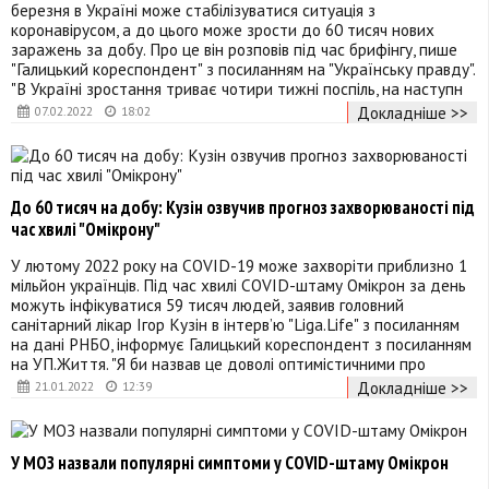
березня в Україні може стабілізуватися ситуація з
коронавірусом, а до цього може зрости до 60 тисяч нових
заражень за добу. Про це він розповів під час брифінгу, пише
"Галицький кореспондент" з посиланням на "Українську правду".
"В Україні зростання триває чотири тижні поспіль, на наступн
Докладніше >>
07.02.2022
18:02
До 60 тисяч на добу: Кузін озвучив прогноз захворюваності під
час хвилі "Омікрону"
У лютому 2022 року на COVID-19 може захворіти приблизно 1
мільйон українців. Під час хвилі COVID-штаму Омікрон за день
можуть інфікуватися 59 тисяч людей, заявив головний
санітарний лікар Ігор Кузін в інтерв’ю "Liga.Life" з посиланням
на дані РНБО, інформує Галицький кореспондент з посиланням
на УП.Життя. "Я би назвав це доволі оптимістичними про
Докладніше >>
21.01.2022
12:39
У МОЗ назвали популярні симптоми у COVID-штаму Омікрон