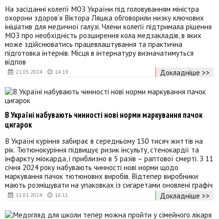
На засіданні колегії МОЗ України під головуванням міністра
охорони здоровʼя Віктора Ляшка обговорили низку ключових
ініціатив для медичної галузі. Члени колегії підтримала рішення
МОЗ про необхідність розширення кола медзакладів, в яких
може здійснюватись працевлаштування та практична
підготовка інтернів. Місця в інтернатуру визначатимуться
відпов
Докладніше >>
21.05.2024
14:19
В Україні набувають чинності нові норми маркування пачок
цигарок
В Україні куріння забирає в середньому 130 тисяч життів на
рік. Тютюнокуріння підвищує ризик інсульту, стенокардії та
інфаркту міокарда, і приблизно в 5 разів – раптової смерті. З 11
січня 2024 року набувають чинності нові норми щодо
маркування пачок тютюнових виробів. Відтепер виробники
мають розміщувати на упаковках із сигаретами оновлені графіч
Докладніше >>
11.01.2024
16:11