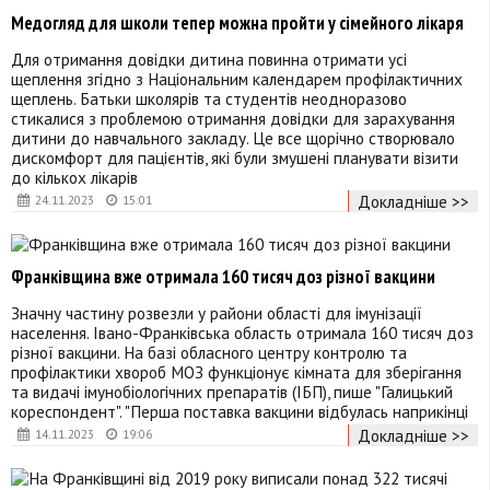
Медогляд для школи тепер можна пройти у сімейного лікаря
Для отримання довідки дитина повинна отримати усі
щеплення згідно з Національним календарем профілактичних
щеплень. Батьки школярів та студентів неодноразово
стикалися з проблемою отримання довідки для зарахування
дитини до навчального закладу. Це все щорічно створювало
дискомфорт для пацієнтів, які були змушені планувати візити
до кількох лікарів
Докладніше >>
24.11.2023
15:01
Франківщина вже отримала 160 тисяч доз різної вакцини
Значну частину розвезли у райони області для імунізації
населення. Івано-Франківська область отримала 160 тисяч доз
різної вакцини. На базі обласного центру контролю та
профілактики хвороб МОЗ функціонує кімната для зберігання
та видачі імунобіологічних препаратів (ІБП), пише "Галицький
кореспондент". "Перша поставка вакцини відбулась наприкінці
Докладніше >>
14.11.2023
19:06