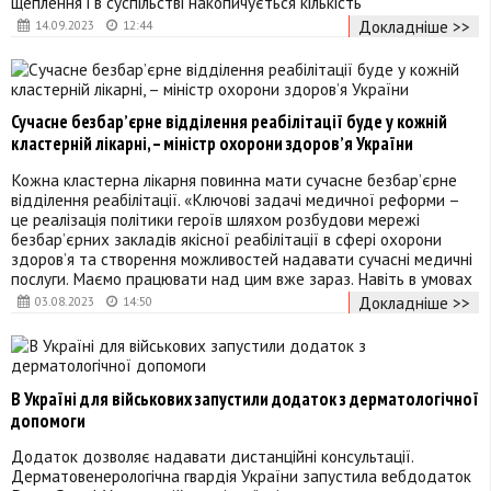
щеплення і в суспільстві накопичується кількість
Докладніше >>
14.09.2023
12:44
Сучасне безбарʼєрне відділення реабілітації буде у кожній
кластерній лікарні, – міністр охорони здоровʼя України
Кожна кластерна лікарня повинна мати сучасне безбарʼєрне
відділення реабілітації. «Ключові задачі медичної реформи –
це реалізація політики героїв шляхом розбудови мережі
безбарʼєрних закладів якісної реабілітації в сфері охорони
здоровʼя та створення можливостей надавати сучасні медичні
послуги. Маємо працювати над цим вже зараз. Навіть в умовах
Докладніше >>
03.08.2023
14:50
В Україні для військових запустили додаток з дерматологічної
допомоги
Додаток дозволяє надавати дистанційні консультації.
Дерматовенерологічна гвардія України запустила вебдодаток