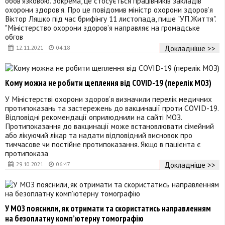
обов’язковою. Зокрема, це стосується працівників закладів
охорони здоров’я. Про це повідомив міністр охорони здоров’я
Віктор Ляшко під час брифінгу 11 листопада, пише "УП.Життя".
"Міністерство охорони здоров’я направляє на громадське
обгов
Докладніше >>
12.11.2021
04:18
Кому можна не робити щеплення від COVID-19 (перелік МОЗ)
У Міністерстві охорони здоров’я визначили перелік медичних
протипоказань та застережень до вакцинації проти COVID-19.
Відповідні рекомендації оприлюднили на сайті МОЗ.
Протипоказання до вакцинації може встановлювати сімейний
або лікуючий лікар та надати відповідний висновок про
тимчасове чи постійне протипоказання. Якщо в пацієнта є
протипоказа
Докладніше >>
29.10.2021
06:47
У МОЗ пояснили, як отримати та скористатись направленням
на безоплатну комп’ютерну томографію