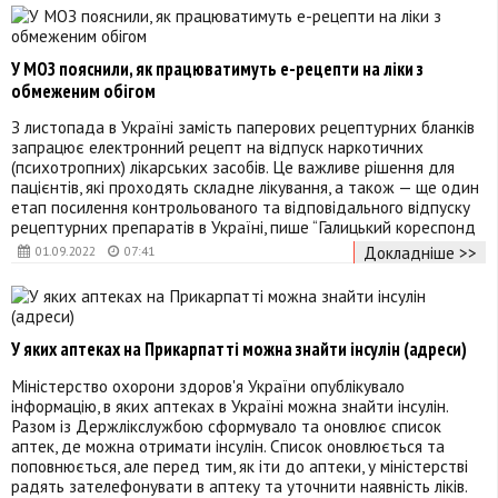
У МОЗ пояснили, як працюватимуть е-рецепти на ліки з
обмеженим обігом
З листопада в Україні замість паперових рецептурних бланків
запрацює електронний рецепт на відпуск наркотичних
(психотропних) лікарських засобів. Це важливе рішення для
пацієнтів, які проходять складне лікування, а також — ще один
етап посилення контрольованого та відповідального відпуску
рецептурних препаратів в Україні, пише “Галицький кореспонд
Докладніше >>
01.09.2022
07:41
У яких аптеках на Прикарпатті можна знайти інсулін (адреси)
Міністерство охорони здоров'я України опублікувало
інформацію, в яких аптеках в Україні можна знайти інсулін.
Разом із Держлікслужбою сформувало та оновлює список
аптек, де можна отримати інсулін. Список оновлюється та
поповнюється, але перед тим, як іти до аптеки, у міністерстві
радять зателефонувати в аптеку та уточнити наявність ліків.