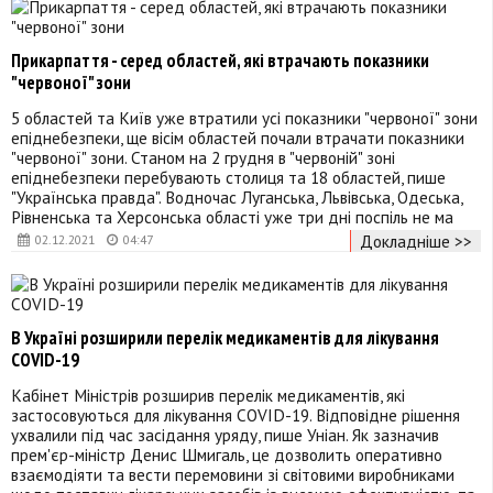
Прикарпаття - серед областей, які втрачають показники
"червоної" зони
5 областей та Київ уже втратили усі показники "червоної" зони
епіднебезпеки, ще вісім областей почали втрачати показники
"червоної" зони. Станом на 2 грудня в "червоній" зоні
епіднебезпеки перебувають столиця та 18 областей, пише
"Українська правда". Водночас Луганська, Львівська, Одеська,
Рівненська та Херсонська області уже три дні поспіль не ма
Докладніше >>
02.12.2021
04:47
В Україні розширили перелік медикаментів для лікування
COVID-19
Кабінет Міністрів розширив перелік медикаментів, які
застосовуються для лікування COVID-19. Відповідне рішення
ухвалили під час засідання уряду, пише Уніан. Як зазначив
прем'єр-міністр Денис Шмигаль, це дозволить оперативно
взаємодіяти та вести перемовини зі світовими виробниками