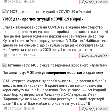
Докладніше >>
20.08.2021
12:20
У МОЗ дали прогноз ситуації з COVID-19 в Україні
Спалах захворюваності на COVID-19 в Україні Міністерство
охорони здоров’я очікує восени, приблизно в жовтні-листопаді.
Про це повідомив головний державний санітарний лікар Ігор
Кузін в інтерв'ю Укрінформу, передає УП.Життя. "Найближчими
днями ми не очікуємо, що ситуація буде різко погіршуватися.
Ми йдемо за сценарієм 2020 року. І якщо подивитися
Докладніше >>
16.08.2021
12:24
Питання часу: МОЗ очікує повернення жорсткого карантину
У Міністерстві охорони здоров'я очікують, що восени в Україні
введуть новий карантин. В країні повністю вакциновано від
коронавірусу лише 4% населення. Про це головний санітарний
лікар Ігор Кузін розповів "Сніданку з 1+1", передає Уніан.
"Коронавірус не зникає. Україна реєструє на своїй території
штам "Дельта". Вже майже сто країн звітують, що "Д
Докладніше >>
23.07.2021
12:35