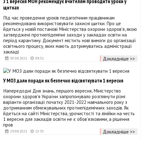
З 1 вересня МОН рекомендує вчителям проводити уроки у
щитках
Під час проведення уроків педагогічним працівникам
рекомендовано використовувати захисні щитки. Про це
йдеться у новій постанові Міністерства охорони здоров'я, якою
затверджені протиепідемічні заходи у закладах освіти на
період карантину. Документ містить нові вимоги до організації
освітнього процесу, яких мають дотримуватись адміністрації
закладі
Докладніше >>
30.08.2021
08:51
У МОЗ дали поради як безпечно відсвяткувати 1 вересня
Напередодні Дня знань, першого вересня, Міністерство
охорони здоров'я України запропонувало розглянути різні
варіанти організації початку 2021-2022 навчального року з
дотриманням обмежувальних протиепідемічних заходів. Як
йдеться на сайті Міністерства, урочистості та лінійки на честь
1 вересня для закладів освіти не є обов’язковими, а рішення
пров
Докладніше >>
29.08.2021
13:35