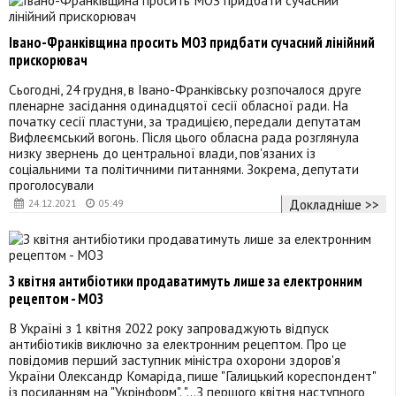
Івано-Франківщина просить МОЗ придбати сучасний лінійний
прискорювач
Сьогодні, 24 грудня, в Івано-Франківську розпочалося друге
пленарне засідання одинадцятої сесії обласної ради. На
початку сесії пластуни, за традицією, передали депутатам
Вифлеємський вогонь. Після цього обласна рада розглянула
низку звернень до центральної влади, пов'язаних із
соціальними та політичними питаннями. Зокрема, депутати
проголосували
Докладніше >>
24.12.2021
05:49
З квітня антибіотики продаватимуть лише за електронним
рецептом - МОЗ
В Україні з 1 квітня 2022 року запроваджують відпуск
антибіотиків виключно за електронним рецептом. Про це
повідомив перший заступник міністра охорони здоров'я
України Олександр Комаріда, пише "Галицький кореспондент"
із посиланням на "Укрінформ". "...З першого квітня наступного