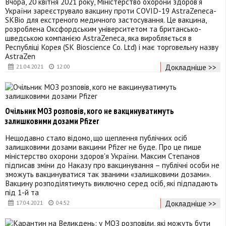
Вчора, 20 квітня 2021 року, Міністерство охорони здоров’я
України зареєструвало вакцину проти COVID-19 AstraZeneca-
SKBio для екстреного медичного застосування. Це вакцина,
розроблена Оксфордським університетом та британсько-
шведською компанією AstraZeneca, яка виробляється в
Республіці Корея (SK Bioscience Co. Ltd) і має торговельну назву
AstraZen
Докладніше >>
21.04.2021
12:00
Очільник МОЗ розповів, кого не вакцинуватимуть
залишковими дозами Pfizer
Нещодавно стало відомо, що щеплення публічних осіб
залишковими дозами вакцини Pfizer не буде. Про це пише
міністерство охорони здоров'я України. Максим Степанов
підписав зміни до Наказу про вакцинування – публічні особи не
зможуть вакцинуватися так званими «залишковими дозами».
Вакцину розподілятимуть виключно серед осіб, які підпадають
під 1-й та
Докладніше >>
17.04.2021
04:52