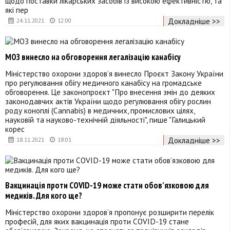
щодо поставки лікарських засобів із високою ефективністю, та
які пер
Докладніше >>
24.11.2021
12:00
МОЗ винесло на обговорення легалізацію канабісу
Міністерство охорони здоров’я винесло Проєкт Закону України
про регулювання обігу медичного канабісу на громадське
обговорення. Це законопроєкт "Про внесення змін до деяких
законодавчих актів України щодо регулювання обігу рослин
роду коноплі (Cannabis) в медичних, промислових цілях,
науковій та науково-технічній діяльності", пише "Галицький
корес
Докладніше >>
18.11.2021
18:01
Вакцинація проти COVID-19 може стати обов’язковою для
медиків. Для кого ще?
Міністерство охорони здоров’я пропонує розширити перелік
професій, для яких вакцинація проти COVID-19 стане