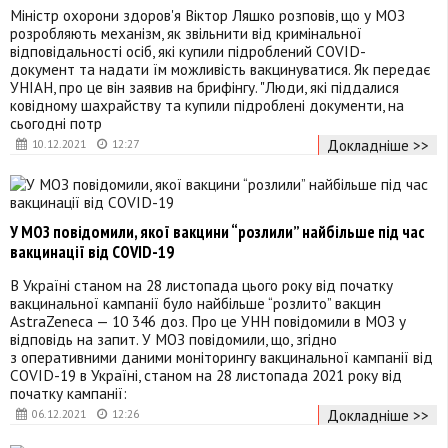
Міністр охорони здоров'я Віктор Ляшко розповів, що у МОЗ
розробляють механізм, як звільнити від кримінальної
відповідальності осіб, які купили підроблений COVID-
документ та надати їм можливість вакцинуватися. Як передає
УНІАН, про це він заявив на брифінгу. "Люди, які піддалися
ковідному шахрайству та купили підроблені документи, на
сьогодні потр
Докладніше >>
10.12.2021
12:27
У МОЗ повідомили, якої вакцини “розлили” найбільше під час
вакцинації від COVID-19
В Україні станом на 28 листопада цього року від початку
вакцинальної кампанії було найбільше “розлито” вакцин
AstraZeneca — 10 346 доз. Про це УНН повідомили в МОЗ у
відповідь на запит. У МОЗ повідомили, що, згідно
з оперативними даними моніторингу вакцинальної кампанії від
COVID-19 в Україні, станом на 28 листопада 2021 року від
початку кампанії:
Докладніше >>
06.12.2021
12:26