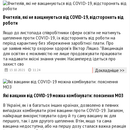
Вчителів, які не вакцинуються від COVID-19, відсторонять від
роботи
Якщо до листопада співробітники сфери освіти не матимуть
щеплення проти COVID-19, їх відсторонять від роботи на
період карантину без збереження заробітної плати. Про
це заявив міністр охорони здоров'я Віктор Ляшко. "Вакцинація
для освітян є можливістю не лише продовжувати працювати
та надавати якісні знання учням. Насамперед ідеться про
захист сво
Докладніше >>
13.10.2021
11:24
Які вакцини від COVID-19 можна комбінувати: пояснення МОЗ
В Україні, як і в багатьох інших країнах, дозволено в певних
випадках комбінувати різні вакцини проти COVID-19. Загалом,
найкраще використовувати одну й ту саму вакцину як для
першого, так і для другого щеплення. Втім, якщо та сама
вакцина недоступна, або на першу дозу сталася важка реакція