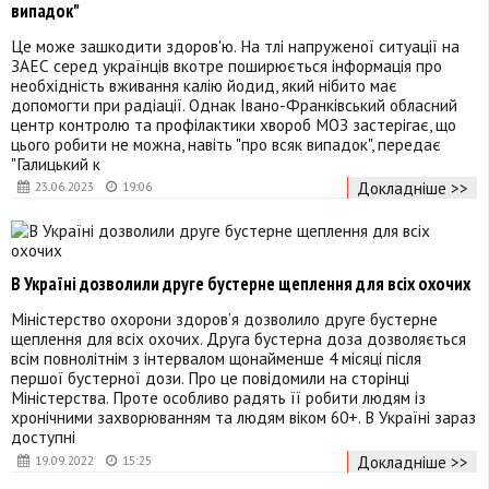
випадок"
Це може зашкодити здоров'ю. На тлі напруженої ситуації на
ЗАЕС серед українців вкотре поширюється інформація про
необхідність вживання калію йодид, який нібито має
допомогти при радіації. Однак Івано-Франківський обласний
центр контролю та профілактики хвороб МОЗ застерігає, що
цього робити не можна, навіть "про всяк випадок", передає
"Галицький к
Докладніше >>
23.06.2023
19:06
В Україні дозволили друге бустерне щеплення для всіх охочих
Міністерство охорони здоров’я дозволило друге бустерне
щеплення для всіх охочих. Друга бустерна доза дозволяється
всім повнолітнім з інтервалом щонайменше 4 місяці після
першої бустерної дози. Про це повідомили на сторінці
Міністерства. Проте особливо радять її робити людям із
хронічними захворюванням та людям віком 60+. В Україні зараз
доступні
Докладніше >>
19.09.2022
15:25