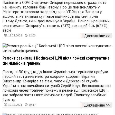
Пацієнти з COVID-штамом Омікрон переважно страждають
на нежить, головний біль і втому. Про це повідомляють у
Міністерстві охорони здоров’я, пише УП.Життя. Загалом у
відомстві не виявили суттєвої відмінності від симптомів
штаму Дельта, який досі домінує в Україні. Найпоширенішими
симптомами "Омікрону" є: нежить (73%); головний біль (67,5%);
втом
Докладніше >>
18.01.2022
12:00
Ремонт реанімації Косівської ЦРЛ після пожежі коштуватиме
сім мільйонів гривень
Сьогодні, 30 грудня, до Івано-Франківська терміново прибули
перший заступник міністра охорони здоров'я України
‎Олександр Комаріда та т.в.о. голови Державної служби
України з надзвичайних ситуацій Сергій Крук. Високопосадовці
приїхали через трагічну пожежу в реанімації Косівської ЦРЛ,
яка забрала життя вже чотирьох людей. Спочатку загиблих
було тр
Докладніше >>
30.12.2021
10:17