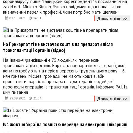
коронавірусу, пише "Галицький кореспондент" з посиланням на
zaxid.net. Міністр Віктор Ляшко повідомив, що в наказі чітко
визначений перелік професій, яким потрібно мати щеплен
Докладніше >>
01.10.2021
16:01
На Прикарпатті не вистачає коштів на препарати після
трансплантації органів (відео)
На Івано-Франківщині є 75 людей, які перенесли
трансплантацію органів. Вартість препаратів для терапії, якої
вони потребують, на період вересень-грудень цього року – 6
млн гривень. Місцеві громади не мають коштів, аби
проплатити вартість препаратів для терапії людей, які
перенесли операцію із трансплантації органів, інформує РАІ. Із
цим питання
Докладніше >>
29.09.2021
21:04
Із 1 жовтня Україна повністю перейде на електронні лікарняні