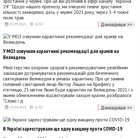
зростання у червні. Про це він розповів в ефірі каналу "Україна
24". "Щодо нашого прогнозу, ми очікуємо певне зростання
кількості захворілих десь у червні 2021 року, через 3-4 тижні
після трав
Докладніше >>
01.05.2021
11:52
У МОЗ озвучили карантинні рекомендації для храмів на
Великдень
Міністерство охорони здоров'я рекомендуватиме релігійним
закладам дотримуватися рекомендацій для безпечного
святкування Великодня в умовах карантину. Про це заявив
головний санітарний лікар Віктор Ляшко на брифінгу у
п'ятницю, 23 квітня. Яким буде карантин на Великдень-2021 і з
якими обмеженнями відсвяткували західні країни, розібралося
"Слово і д
Докладніше >>
23.04.2021
12:02
В Україні зареєстрували ще одну вакцину проти COVID-19