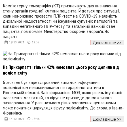
Комп’ютерну томографію (КТ) призначають для визначення
стану органів грудної клітини пацієнта. Йдеться про ситуації,
коли неможливо провести ПЛР-тест на COVID-19, наявність
дихальної недостатності чи існування супутніх патологій та
випадки негативного ПЛР-тесту та загальний важкий стан
пацієнта, повідомляє Міністерство охорони здоров'я. Як
пацієнт
Докладніше >>
19.10.2021
12:32
На Прикарпатті тільки 42% немовлят цього року щепили від
поліомієліту
6 жовтня був зареєстрований випадок інфікування
поліомієлітом невакцинованої півторарічної дитини в
Рівненській області. За інформацією МОЗ, якщо рівень імунізації
населення достатній, то вірус не призведе до можливого
захворювання. У разі низького рівня охоплення щепленнями
може початися циркуляція вірусу поліомієліту. До слова, в Івано-
Франківсь
Докладніше >>
14.10.2021
06:46