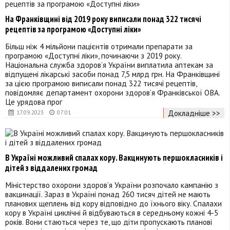
На Франківщині від 2019 року виписали понад 322 тисячі
рецептів за програмою «Доступні ліки»
Більш ніж 4 мільйони пацієнтів отримали препарати за
програмою «Доступні ліки», починаючи з 2019 року.
Національна служба здоров’я України виплатила аптекам за
відпущені лікарські засоби понад 7,5 млрд грн. На Франківщині
за цією програмою виписали понад 322 тисячі рецептів,
повідомляє департамент охорони здоров’я Франківської ОВА.
Це урядова прог
Докладніше >>
17.09.2023
07:01
В Україні можливий спалах кору. Вакцинують першокласників і
дітей з віддалених громад
Міністерство охорони здоров’я України розпочало кампанію з
вакцинації. Зараз в Україні понад 260 тисяч дітей не мають
планових щеплень від кору відповідно до їхнього віку. Спалахи
кору в Україні циклічні й відбуваються в середньому кожні 4-5
років. Вони стаються через те, що діти пропускають планові