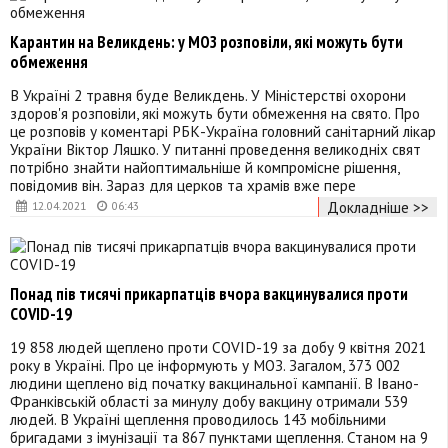
Карантин на Великдень: у МОЗ розповіли, які можуть бути
обмеження
В Україні 2 травня буде Великдень. У Міністерстві охорони
здоров'я розповіли, які можуть бути обмеження на свято. Про
це розповів у коментарі РБК-Україна головний санітарний лікар
України Віктор Ляшко. У питанні проведення великодніх свят
потрібно знайти найоптимальніше й компромісне рішення,
повідомив він. Зараз для церков та храмів вже пере
Докладніше >>
12.04.2021
06:43
Понад пів тисячі прикарпатців вчора вакцинувалися проти
COVID-19
19 858 людей щеплено проти COVID-19 за добу 9 квітня 2021
року в Україні. Про це інформують у МОЗ. Загалом, 373 002
людини щеплено від початку вакцинальної кампанії. В Івано-
Франківській області за минулу добу вакцину отримали 539
людей. В Україні щеплення проводилось 143 мобільними
бригадами з імунізації та 867 пунктами щеплення. Станом на 9