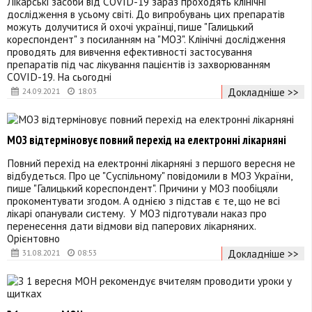
Лікарські засоби від COVID-19 зараз проходять клінічні
дослідження в усьому світі. До випробувань цих препаратів
можуть долучитися й охочі українці, пише "Галицький
кореспондент" з посиланням на "МОЗ". Клінічні дослідження
проводять для вивчення ефективності застосування
препаратів під час лікування пацієнтів із захворюванням
COVID-19. На сьогодні
Докладніше >>
24.09.2021
18:03
МОЗ відтерміновує повний перехід на електронні лікарняні
Повний перехід на електронні лікарняні з першого вересня не
відбудеться. Про це "Суспільному" повідомили в МОЗ України,
пише "Галицький кореспондент". Причини у МОЗ пообіцяли
прокоментувати згодом. А однією з підстав є те, що не всі
лікарі опанували систему. У МОЗ підготували наказ про
перенесення дати відмови від паперових лікарняних.
Орієнтовно
Докладніше >>
31.08.2021
08:53