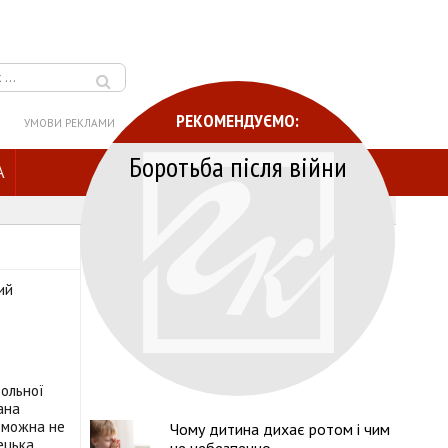
РЕКОМЕНДУЄМО:
УМОВИ РЕКЛАМИ
Боротьба після війни
A
вольної
ана
 можна не
Чому дитина дихає ротом і чим
ецька