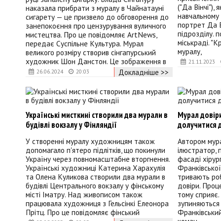
("Да Вінчі"),
наказала прибрати з муралу в Чайнатауні
навчальному 
сигарету — це призвело до обговорення до
портрет Да В
занепокоєння про цензурування вуличного
підрозділу. 
мистецтва. Про це повідомляє ArtNews,
міськраді. "
передає Суспільне Культура. Мурал
муралу,
великого розміру створив сінгапурський
художник Шон Данстон. Це зображення в
21.11.2023
Докладніше >>
26.06.2024
20:03
Українські мисткині створили два мурали в
Мурал довір
будівлі вокзалу у Фінляндії
долучитися д
У створенні муралу художницям також
Автором мура
допомагало п'ятеро підлітків, що покинули
ілюстратор, п
Україну через повномасштабне вторгнення.
фасаді хірур
Українські художниці Катерина Харахулія
Франківської 
та Олена Куликова створили два мурали в
тривають роб
будівлі Центрального вокзалу у фінському
довіри. Проц
місті Іматру. Над живописом також
тому сприяє. 
працювала художниця з Гельсінкі Елеонора
зупиняються
Прітц. Про це повідомляє фінський
Франківський