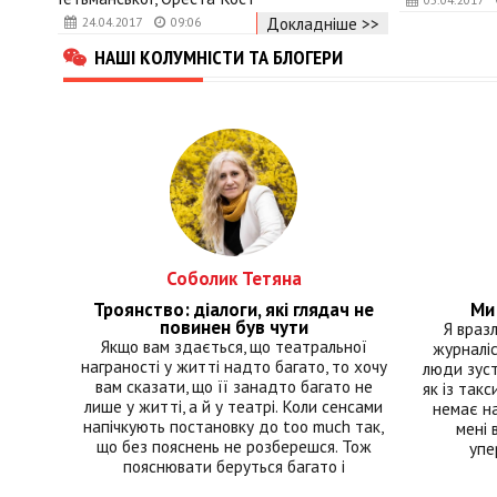
Докладніше >>
24.04.2017
09:06
НАШІ КОЛУМНІСТИ ТА БЛОГЕРИ
Соболик Тетяна
Троянство: діалоги, які глядач не
Ми 
повинен був чути
Я враз
Якщо вам здається, що театральної
журналіс
награності у житті надто багато, то хочу
люди зуст
вам сказати, що її занадто багато не
як із такс
лише у житті, а й у театрі. Коли сенсами
немає на
напічкують постановку до too much так,
мені 
що без пояснень не розберешся. Тож
упе
пояснювати беруться багато і