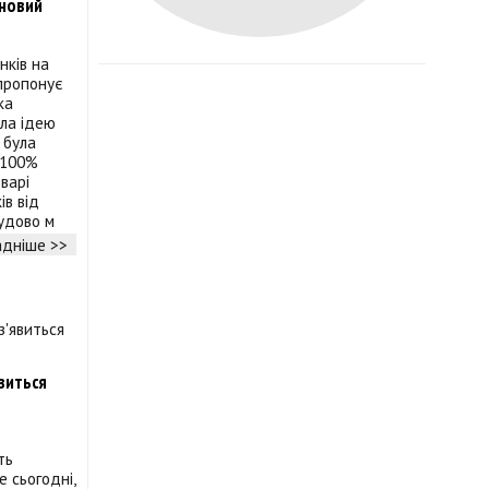
 новий
нків на
 пропонує
ка
ла ідею
 була
 100%
ьварі
ів від
удово м
дніше >>
явиться
ть
е сьогодні,