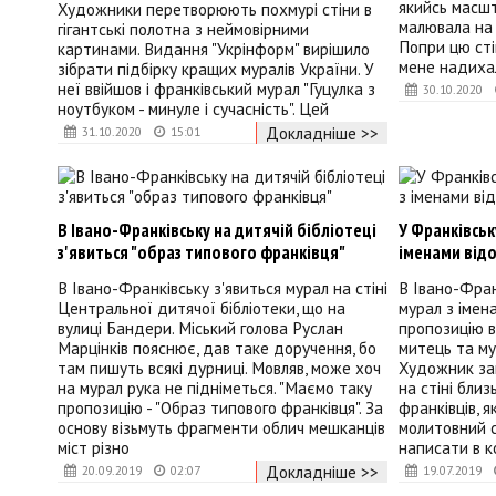
якийсь масшт
Художники перетворюють похмурі стіни в
малювала на 
гігантські полотна з неймовірними
Попри цю сті
картинами. Видання "Укрінформ" вирішило
мене надиха
зібрати підбірку кращих муралів України. У
неї ввійшов і франківський мурал "Гуцулка з
30.10.2020
ноутбуком - минуле і сучасність". Цей
Докладніше >>
31.10.2020
15:01
В Івано-Франківську на дитячій бібліотеці
У Франківськ
з'явиться "образ типового франківця"
іменами від
В Івано-Франківську з'явиться мурал на стіні
В Івано-Фра
Центральної дитячої бібліотеки, що на
мурал з імен
вулиці Бандери. Міський голова Руслан
пропозицію в
Марцінків пояснює, дав таке доручення, бо
митець та му
там пишуть всякі дурниці. Мовляв, може хоч
Художник за
на мурал рука не підніметься. "Маємо таку
на стіні близ
пропозицію - "Образ типового франківця". За
франківців, я
основу візьмуть фрагменти облич мешканців
молитовний 
міст різно
написати в к
Докладніше >>
20.09.2019
02:07
19.07.2019