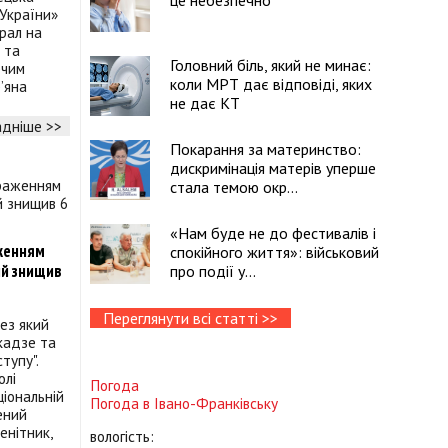
це небезпечно
 України»
рал на
 та
Головний біль, який не минає:
рчим
коли МРТ дає відповіді, яких
’яна
не дає КТ
дніше >>
Покарання за материнство:
дискримінація матерів уперше
стала темою окр...
«Нам буде не до фестивалів і
аженням
спокійного життя»: військовий
ий знищив
про події у...
Переглянути всі статті >>
ез який
кадзе та
тупу".
олі
Погода
іональній
Погода в
Івано-Франківську
ений
енітник,
вологість: