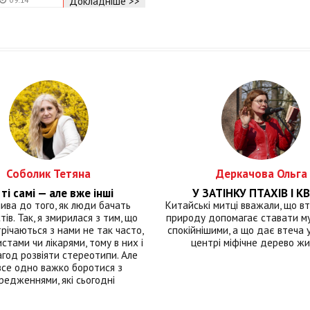
Докладніше >>
Соболик Тетяна
Деркачова Ольга
ті самі — але вже інші
У ЗАТІНКУ ПТАХІВ І КВ
лива до того, як люди бачать
Китайські митці вважали, що вт
тів. Так, я змирилася з тим, що
природу допомагає ставати м
річаються з нами не так часто,
спокійнішими, а що дає втеча у 
истами чи лікарями, тому в них і
центрі міфічне дерево ж
год розвіяти стереотипи. Але
все одно важко боротися з
редженнями, які сьогодні