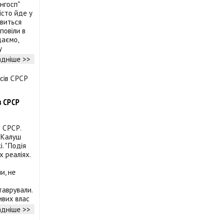
нгосп"
істо йде у
явиться
повіли в
даємо,
у
дніше >>
в СРСР
в СРСР.
 "Калуш
. "Подія
 реаліях.
и, не
таврували.
ивих влас
дніше >>