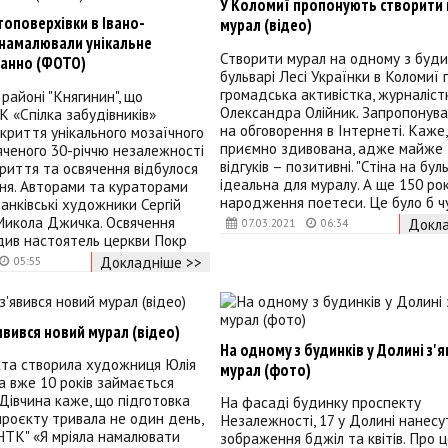
У Коломиї пропонують створити
атоповерхівки в Івано-
мурал (відео)
 намалювали унікальне
Створити мурал на одному з буди
анно (ФОТО)
бульварі Лесі Українки в Коломиї
громадська активістка, журналіст
районі "Княгинин", що
Олександра Олійник. Запропонува
 «Спілка забудівників»
на обговорення в Інтернеті. Каже,
дкриття унікального мозаїчного
приємно здивована, адже майже
яченого 30-річчю незалежності
відгуків – позитивні. "Стіна на бул
криття та освячення відбулося
ідеальна для муралу. А ще 150 рок
тня. Авторами та кураторами
народження поетеси. Це було б ч
анківські художники Сергій
Микола Джичка. Освячення
Докла
07.03.2021
06:34
див настоятель церкви Покр
Докладніше >>
05:55
явився новий мурал (відео)
На одному з будинків у Долині з'
ста створила художниця Юлія
мурал (фото)
а вже 10 років займається
Дівчина каже, що підготовка
На фасаді будинку проспекту
проєкту тривала не один день,
Незалежності, 17 у Долині нанесу
НТК" «Я мріяла намалювати
зображення бджіл та квітів. Про ц