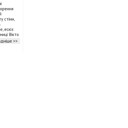
і
ворення
й
у стіни,
ь
, ескіз
ниці Вікто
дніше >>