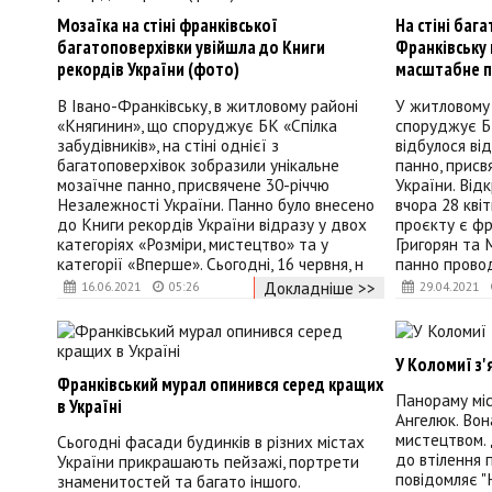
Мозаїка на стіні франківської
На стіні баг
багатоповерхівки увійшла до Книги
Франківську
рекордів України (фото)
масштабне п
В Івано-Франківську, в житловому районі
У житловому 
«Княгинин», що споруджує БК «Спілка
споруджує БК
забудівників», на стіні однієї з
відбулося ві
багатоповерхівок зобразили унікальне
панно, присв
мозаїчне панно, присвячене 30-річчю
України. Від
Незалежності України. Панно було внесено
вчора 28 кві
до Книги рекордів України відразу у двох
проєкту є фр
категоріях «Розміри, мистецтво» та у
Григорян та 
категорії «Вперше». Сьогодні, 16 червня, н
панно прово
Докладніше >>
16.06.2021
05:26
29.04.2021
У Коломиї з'
Франківський мурал опинився серед кращих
Панораму мі
в Україні
Ангелюк. Вон
мистецтвом. 
Сьогодні фасади будинків в різних містах
до втілення 
України прикрашають пейзажі, портрети
повідомляє "
знаменитостей та багато іншого.