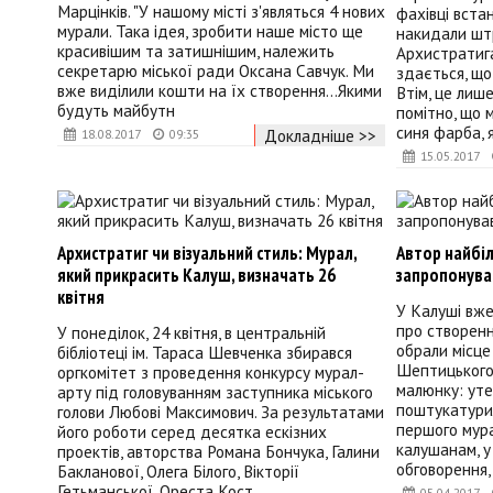
Марцінків. "У нашому місті з'являться 4 нових
фахівці вста
мурали. Така ідея, зробити наше місто ще
накидали шт
красивішим та затишнішим, належить
Архистратига
секретарю міської ради Оксана Савчук. Ми
здається, щ
вже виділили кошти на їх створення...Якими
Втім, це лиш
будуть майбутн
помітно, що м
синя фарба, 
Докладніше >>
18.08.2017
09:35
15.05.2017
Архистратиг чи візуальний стиль: Мурал,
Автор найбіл
який прикрасить Калуш, визначать 26
запропонував
квітня
У Калуші вже 
про створенн
У понеділок, 24 квітня, в центральній
обрали місце
бібліотеці ім. Тараса Шевченка збирався
Шептицького,
оргкомітет з проведення конкурсу мурал-
малюнку: уте
арту під головуванням заступника міського
поштукатурил
голови Любові Максимович. За результатами
першого мур
його роботи серед десятка ескізних
калушанам, 
проектів, авторства Романа Бончука, Галини
обговорення,
Бакланової, Олега Білого, Вікторії
Гетьманської, Ореста Кост
05.04.2017