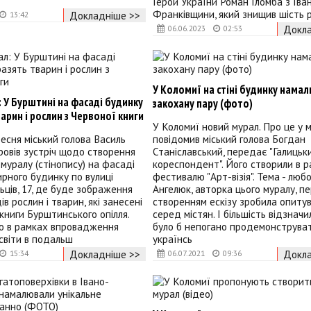
Герой України Роман Гломба з Іва
Франківщини, який знищив шість р
Докладніше >>
13:42
Докла
06.06.2023
02:53
У Коломиї на стіні будинку нама
 У Бурштині на фасаді будинку
закохану пару (фото)
арин і рослин з Червоної книги
У Коломиї новий мурал. Про це у 
ресня міський голова Василь
повідомив міський голова Богдан
овів зустріч щодо створення
Станіславський, передає "Галицьк
муралу (стінопису) на фасаді
кореспондент". Його створили в 
рного будинку по вулиці
фестивалю "Арт-візія". Тема - любо
льців, 17, де буде зображення
Ангелюк, авторка цього муралу, п
ів рослин і тварин, які занесені
створенням ескізу зробила опиту
книги Бурштинського опілля.
серед містян. І більшість відзначи
що в рамках впровадження
було б непогано продемонструва
освіти в подальш
українсь
Докладніше >>
Докла
15:34
06.07.2021
09:36