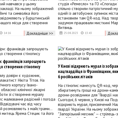
 який навчався у цьому
студія «Ремесло» та ГО «Спогади
закладі. На ньому зображений
спільно створили патріотичний му
інчі та символіка його
одній із автобусних зупинок міста
повідомляють у Бурштинській
встановили там QR-код. Над тво
Кращого місця для створення
задумом працювали мисткині Мар
Витвиць
Докладніше >>
Докла
14:16
25.08.2023
13:43
и: франківців запрошують
У Києві відкриють мурал із зобр
о створення стінопису
нацгвардійця із Франківщини, як
лу довіри є художник,
6 російських літаків
лакатист Нікіта Тітов. На
гічного корпусу Івано-
На стінопис нанесуть QR-код, чер
обласної клінічної лікарні
збиратимуть гроші на дрони-камі
оти зі створення муралу
дрони-розвідники для "Гвардії нас
ес малювання радісний і погода
Сьогодні, 6 червня, у Києві на Под
Відвідувачі час від часу
відкриють мурал, присвячений Нац
 й розмовляють з майстрами…
гвардії України. На ньому зображ
 митець Ярема Стецик та його
"Запорізький месник" — стрілець-з