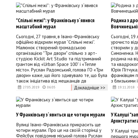
"Спільні межі": у Франківську з`явився
Родина з дро
масштабний мурал
Вовчинецькі
Сьогодні, 27 травня, в Івано-Франківську
Сьогодні, 19
офіційно відкрили мурал “Спільні межі”.
урочисто від
Малюнок створений громадською
створили у д
організацією "Три двори" спільно з арт-
Симоненка. 
студією Kickit Art Studio та підтриманий
родина на ві
грантом від «Urban Space 100” і «Тепле
та квадрокоп
місто». Руслан Радомський, голова ГО «Три
Юрія Пітчука
двори» каже, що його здивувало те, що була
франківцям п
також ініціатива від мешканців дв
з близькими і
Докладніше >>
27.05.2019
06:05
19.11.2018
У Франківську з`явиться ще чотири мурали
У Калуші "за
Архистратиг
Вулиці Івано-Франківська прикрасить ще
чотири мурали. Про це на своїй сторінці у
У Калуші тр
Фейсбук повідомив міський голова Руслан
першого мура