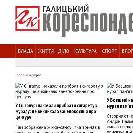
ВЛАДА
ЖИТТЯ
ДІЛО
КУЛЬТУРА
СПОРТ
БЛО
Головна
»
мурал
У Бовшеві на
У Сінгапурі наказали прибрати сигарету з
мурал пам'я
муралу: це викликало занепокоєння про
Створив сті
цензуру
Андрій Пальв
гімназії відк
Там зображена жінка-самсуї, яка тримає в
присвячений
руці запалену цигарку. Влада Сінгапуру