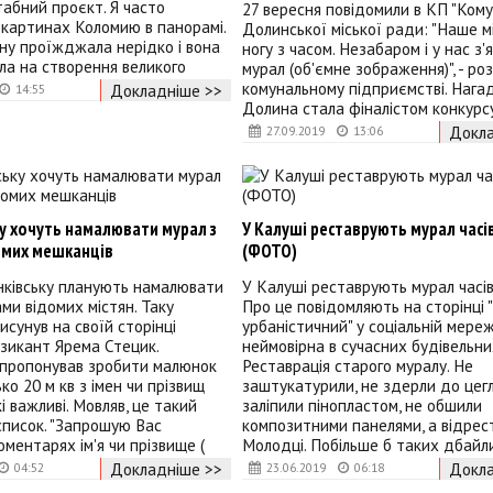
абний проєкт. Я часто
27 вересня повідомили в КП "Кому
картинах Коломию в панорамі.
Долинської міської ради: "Наше м
ну проїжджала нерідко і вона
ногу з часом. Незабаром і у нас з'
ла на створення великого
мурал (об'ємне зображення)", - роз
комунальному підприємстві. Нага
Докладніше >>
14:55
Долина стала фіналістом конкурс
Докла
27.09.2019
13:06
у хочуть намалювати мурал з
У Калуші реставрують мурал часі
омих мешканців
(ФОТО)
нківську планують намалювати
У Калуші реставрують мурал часі
ами відомих містян. Таку
Про це повідомляють на сторінці
исунув на своїй сторінці
урбаністичний" у соціальній мережі
зикант Ярема Стецик.
неймовірна в сучасних будівельних
пропонував зробити малюнок
Реставрація старого муралу. Не
ько 20 м кв з імен чи прізвищ
заштукатурили, не здерли до цегл
кі важливі. Мовляв, це такий
заліпили пінопластом, не обшили
список. "Запрошую Вас
композитними панелями, а відрес
оментарях ім'я чи прізвище (
Молодці. Побільше б таких дбайл
Докладніше >>
Докла
04:52
23.06.2019
06:18