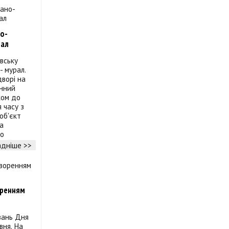
но-
рал
івську
- мурал.
дворі на
інний
ком до
 часу з
об'єкт
За
хо
дніше >>
оренням
вань Дня
вня. На