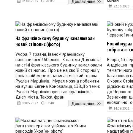
коман
Докладніше >>
03.08.2023
20:03
22.06.2023
На франківському будинку намалювали
Новий мурал:
новий стінопис (фото)
зобразять тв
Учора, 7 травня, Івано-Франківську
виповнилося 360 років. З нагоди Дня міста
Вчора, 13 ве
на стіні франківського будинку намалювали
Андрієшин пр
новий стінопис. Про це на своїй сторінці у
тематичного 
соціальній мережі написав міський голова
багатокварти
Руслан Марцінків. Мурал можна побачити
Січових Стрі
на вулиці Євгена Коновальця, 13В.До теми:
рідкісних вид
Руслан Марцінків привітав франківців з
до Червоної 
Днем міста. Також, фран
Зазначили, 
екологічної 
Докладніше >>
08.05.2022
03:48
14.09.2021