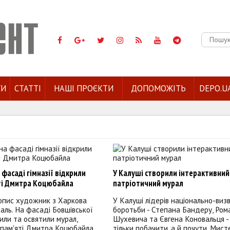
Пошук:
ГИ
СТАТТІ
НАШІ ПРОЄКТИ
ДОПОМОЖІТЬ
DEPO.U
 фасаді гімназії відкрили
У Калуші створили інтерактивний
ті Дмитра Коцюбайла
патріотичний мурал
нопис художник з Харкова
У Калуші лідерів національно-виз
аль. На фасаді Бовшівської
боротьби - Степана Бандеру, Ром
рили та освятили мурал,
Шухевича та Євгена Коновальця -
 пам'яті Дмитра Коцюбайла
тільки побачити, а й почути. Мист