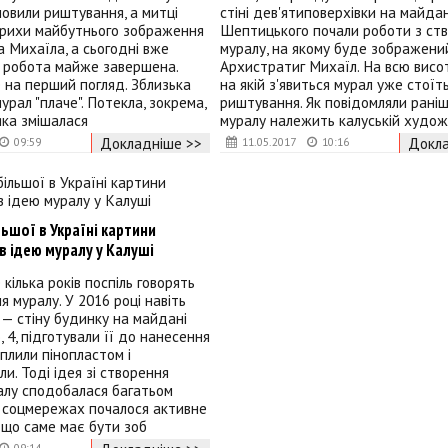
новили риштування, а митці
стіні дев'ятиповерхівки на майдан
рихи майбутнього зображення
Шептицького почали роботи з ст
 Михаїла, а сьогодні вже
муралу, на якому буде зображени
о робота майже завершена.
Архистратиг Михаїл. На всю висот
е на перший погляд. Зблизька
на якій з'явиться мурал уже стоїт
урал "плаче". Потекла, зокрема,
риштування. Як повідомляли раніше
яка змішалася
муралу належить калуській худож
Докладніше >>
Докла
09:59
11.05.2017
10:16
ьшої в Україні картини
 ідею муралу у Калуші
кілька років поспіль говорять
я муралу. У 2016 році навіть
 — стіну будинку на майдані
 4, підготували її до нанесення
плили пінопластом і
и. Тоді ідея зі створення
алу сподобалася багатьом
у соцмережах почалося активне
 що саме має бути зоб
09:14