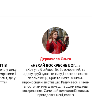
Деркачова Ольга
ІТІВ
«НЕХАЙ ВОСКРЕСНЕ БОГ…»
еча у дику
«Хоч у гріб зійшов Ти, Безсмертний, та
удрішими і
адову зруйнував ти силу, і воскрес єси як
світ, де у
переможець, Христе Боже, жінкам-
иття?
мироносицям звістивши: Радуйтеся, і Твоїм
апостолам мир даруєш, падшим подаєш
воскресіння». Саме цей великодній кондак
пригадався мені, коли з