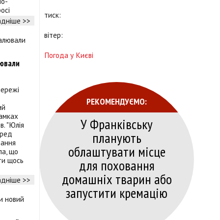
но-
осі
тиск:
дніше >>
вітер:
Погода у Києві
лювали
мережі
РЕКОМЕНДУЄМО:
ий
рамках
У Франківську
в. "Юлія
планують
еред
вання
облаштувати місце
ла, що
ти щось
для поховання
домашніх тварин або
дніше >>
запустити кремацію