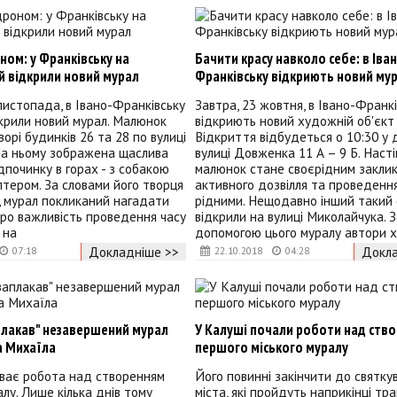
ном: у Франківську на
Бачити красу навколо себе: в Іва
й відкрили новий мурал
Франківську відкриють новий му
 листопада, в Івано-Франківську
Завтра, 23 жовтня, в Івано-Франк
крили новий мурал. Малюнок
відкриють новий художній об'єкт 
ворі будинків 26 та 28 по вулиці
Відкриття відбудеться о 10:30 у 
На ньому зображена щаслива
вулиці Довженка 11 А – 9 Б. Наст
дпочинку в горах - з собакою
малюнок стане своєрідним закли
тером. За словами його творця
активного дозвілля та проведення
, мурал покликаний нагадати
рідними. Нещодавно інший такий 
ро важливість проведення часу
відкрили на вулиці Миколайчука. 
 на
допомогою цього муралу автори 
Докладніше >>
Докла
07:18
22.10.2018
04:28
плакав" незавершений мурал
У Калуші почали роботи над ств
а Михаїла
першого міського муралу
иває робота над створенням
Його повинні закінчити до святку
лу. Лише кілька днів тому
міста, які пройдуть наприкінці тра