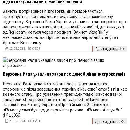
підготовку: парламент ухвалив рішення
Замість допризовної підготовки, як повідомляється,
пропонується запровадити початкову загальновійськову
підготовку. Верховна Рада України ухвалила законопроєкт про
запровадження початкової загальновійськової підготовки, яка
здійснюватиметься через предмет "Захист України" у
навчальних закладах. Про це повідомив народний депутат
Ярослав Железняк у
Докладніше >>
22.05.2024
06:09
Верховна Рада ухвалила закон про демобілізацію строковиків
Верховна Рада ухвалила закон про звільнення в запас
строковиків після завершення терміну військової служби під час
воєнного стану. Про ухвалення президентської законодавчої
ініціативи «Про внесення змін до глави ХІІ «Прикінцеві
положення» Закону України «Про військовий обов’язок і
військову службу» щодо строків строкової військової служби”
(№11035
Докладніше >>
23.02.2024
13:01