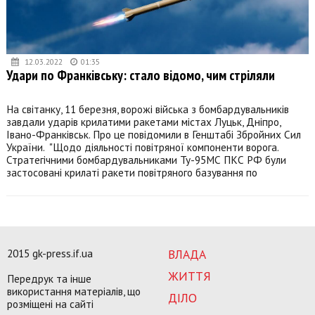
12.03.2022
01:35
Удари по Франківську: стало відомо, чим стріляли
На світанку, 11 березня, ворожі війська з бомбардувальників
завдали ударів крилатими ракетами містах Луцьк, Дніпро,
Івано-Франківськ. Про це повідомили в Генштабі Збройних Сил
України. "Щодо діяльності повітряної компоненти ворога.
Стратегічними бомбардувальниками Ту-95МС ПКС РФ були
застосовані крилаті ракети повітряного базування по
2015 gk-press.if.ua
ВЛАДА
ЖИТТЯ
Передрук та інше
використання матеріалів, що
ДІЛО
розміщені на сайті