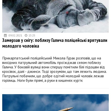
09.02.2021
13:25
Замерзав у снігу: поблизу Галича поліцейські врятували
молодого чоловіка
Прикарпатський поліцейський Микола Гурак розповів, що на
вихідних патрульний автомобіль проїжджав селом поблизу
Галича. У боковій вулиці вони спершу помітили білі підошви від
кросівок, далі - джинси. Тоді зрозуміли, що там лежить людина.
Патрульні побачили, що добре одітий молодий чоловік лежав
горілиць. Ноги були прямі, а руки в кишенях куртк