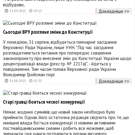
відбудови,
Докладніше >>
21.09.2015
09:13
Сьогодні ВРУ розгляне зміни до Конституції
У понеділок, 31 серпня, відбудеться пленарне засідання
Верховної Ради України, пише УНН. "Під час засідання
розглядатиметься питання про попереднє схвалення
законопроекту про внесення змін до Конституції України щодо
децентралізації влади (реєстр. № 2217а)", - йдеться у
повідомленні. Тим часом голова Верховної ради України
Володимир Гройсман порі
Докладніше >>
31.08.2015
02:35
Старі гравці бояться чесної конкуренції
Немає жодних сумнівів, що новий закон необхідно було
приймати. Однак його остаточна редакція свідчить про те, що
нинішня влада боїться конкуренції із новими активними
постмайданівськими силами і робить все можливе, щоб
зменшити їхні шанси потрапити в органи місцевого