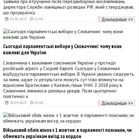
заявила про втручання після передвиборних висловлювань
директора Служби зовнішньої розвідки РФ, який стверджував,
що проукраїнсь
Докладніше >>
03.10.2023
02:06
Сьогодні парламентські вибори у Словаччині: чому вони
важливі для України
Словаччина є важливим союзником України у протидії
російській агресії у Східній Європі. Сьогодні у Словаччині
відбудуться парламентські вибори. В Україні уважно слідкують
за ними, адже їх результати можуть суттєво вплинути на
відносини Братислави з Києвом, пише УНН. З 2018 року в
Словаччині змінилося декілька урядів. Після цьогорічної
політичної к
Докладніше >>
30.09.2023
02:06
Військовий облік жінок з 1 жовтня: в парламенті пояснили, чи
обмежать українкам виїзд за кордон