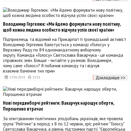
Володимир Гергелюк: «Ми йдемо формувати нову політику,
щоб кожна людина особисто відчула успіх своєї країни»
Підприємець та відомий на Прикарпатті громадський активіст
Володимир Гергелюк балотується у команді «Голосу» у
Верховну Раду по 84 одномандатному виборчому
округу. Команда «Голосу» Святослава Вакарчука - це команда
справжніх змін. Більше - читайте у розмові. Володимире,
чому саме «Голос»? Я побачив команду та і відчув
взаємне бачення тих прин
Докладніше >>
27.06.2019
11:01
Нові передвиборчі рейтинги: Вакарчук нарощує оберти,
Порошенко втрачає
За опитуванням політичних уподобань українців, яке провела
група "Рейтинг" в період з 8 по 12 червня, зріс рейтинг "Голосу"
Святослава Вакарчука, а рівень підтримки партії "Європейська