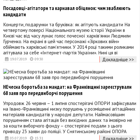
Посадовці-агітатори та карнавал обіцянок: чим зваблюють
кандидати
Концерти, подарунки та бруківка: як агітують кандидати На
четвертому поверсі Національного музею історії України в
Києві час від часу лунає голос почесної харків’янки Людмили
Гурченко. На екрані в цей час персонажі «Зіркових війн»
обіймають харківські пам’ятники. У 2014 році такими роликами
агітувала за себе «Інтернет-партія України». Нині ця ві
Докладніше >>
19.07.2019
09:30
НЕчесна боротьба за мандат: на Франківщині зареєстрували
68 заяв про передвиборчі порушення
Упродовж 26 червня – 1 липня спостерігачі ОПОРИ зафіксували
на Івано-Франківщині низку порушень у розміщенні агітаційних
матеріалів кандидатів у народні депутати. Наймасовішим
порушенням стала агітація без вихідних даних та імовірно не
за кошти виборчого фонду – спостерігачі подали з цього
приводу 23 заяви до поліції. У Снятинському районі ОПОРА
Докладніше >>
03.07.2019
15:31