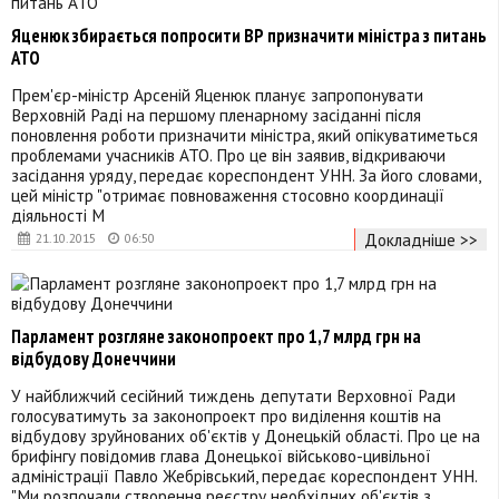
Яценюк збирається попросити ВР призначити міністра з питань
АТО
Прем'єр-міністр Арсеній Яценюк планує запропонувати
Верховній Раді на першому пленарному засіданні після
поновлення роботи призначити міністра, який опікуватиметься
проблемами учасників АТО. Про це він заявив, відкриваючи
засідання уряду, передає кореспондент УНН. За його словами,
цей міністр "отримає повноваження стосовно координації
діяльності М
Докладніше >>
21.10.2015
06:50
Парламент розгляне законопроект про 1,7 млрд грн на
відбудову Донеччини
У найближчий сесійний тиждень депутати Верховної Ради
голосуватимуть за законопроект про виділення коштів на
відбудову зруйнованих об'єктів у Донецькій області. Про це на
брифінгу повідомив глава Донецької військово-цивільної
адміністрації Павло Жебрівський, передає кореспондент УНН.
"Ми розпочали створення реєстру необхідних об'єктів з