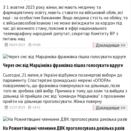
З 1 жовтня 2023 року жінки, які мають медичну та
фармацевтичну освіту, мають ставати на військовий облік, всі
інші - за особистим бажанням. Якщо людина стоїть на обліку, то
є військовозобов'язаною і не може виїжджати за кордон під
час дії воєнного стану, пояснив в ефірі національного
телемарафону народний депутат, секретар Комітету ВР з
питань нац
Докладніше >>
08.09.2023
09:00
Через смс від Марцінківа франківка пішла голосувати вдруге
Сьогодні, 21 липня, в Україні відбулися позачергові вибори до
парламенту. Спостерігачі громадської мережі «ОПОРА»
повідомляють, що франківка повернулася на дільницю, після
того як зробила свій вибір. Причина в тому, що коли та вийшла з
дільниці їй прийшла смс від "команди Марцінківа" з проханням
прийти на дільницю проголосувати. Жінка поверну
Докладніше >>
21.07.2019
14:52
На Рожнятівщині членкиня ДВК проголосувала декілька разів