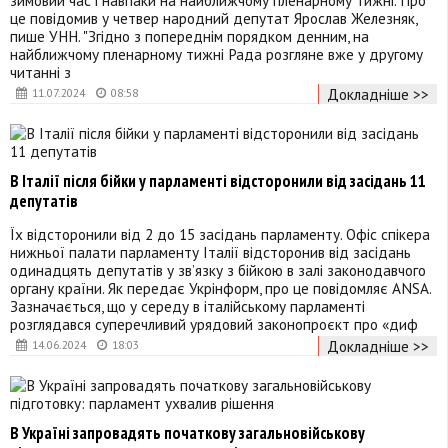
це повідомив у четвер народний депутат Ярослав Железняк,
пише УНН. "Згідно з попереднім порядком денним, на
найближчому пленарному тижні Рада розгляне вже у другому
читанні з
Докладніше >>
11.07.2024
08:58
В Італії після бійки у парламенті відсторонили від засідань 11
депутатів
Їх відсторонили від 2 до 15 засідань парламенту. Офіс спікера
нижньої палати парламенту Італії відсторонив від засідань
одинадцять депутатів у зв’язку з бійкою в залі законодавчого
органу країни. Як передає Укрінформ, про це повідомляє ANSA.
Зазначається, що у середу в італійському парламенті
розглядався суперечливий урядовий законопроєкт про «диф
Докладніше >>
14.06.2024
18:03
В Україні запровадять початкову загальновійськову