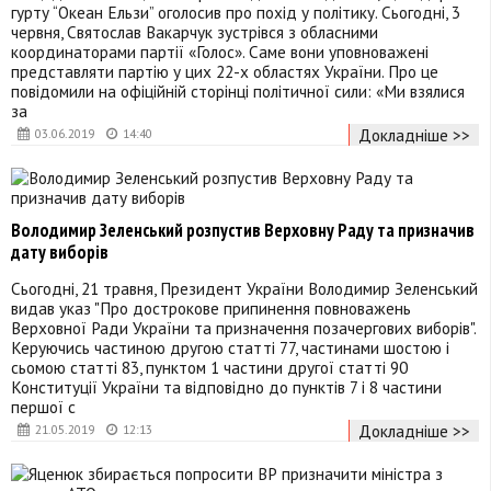
гурту “Океан Ельзи” оголосив про похід у політику. Сьогодні, 3
червня, Святослав Вакарчук зустрівся з обласними
координаторами партії «Голос». Саме вони уповноважені
представляти партію у цих 22-х областях України. Про це
повідомили на офіційній сторінці політичної сили: «Ми взялися
за
Докладніше >>
03.06.2019
14:40
Володимир Зеленський розпустив Верховну Раду та призначив
дату виборів
Сьогодні, 21 травня, Президент України Володимир Зеленський
видав указ "Про дострокове припинення повноважень
Верховної Ради України та призначення позачергових виборів".
Керуючись частиною другою статті 77, частинами шостою і
сьомою статті 83, пунктом 1 частини другої статті 90
Конституції України та відповідно до пунктів 7 і 8 частини
першої с
Докладніше >>
21.05.2019
12:13