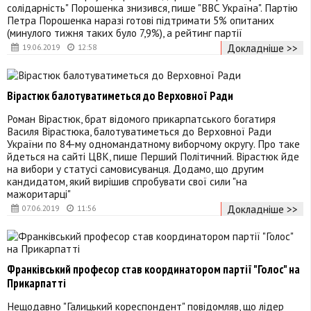
солідарність" Порошенка знизився, пише "BBC Україна". Партію
Петра Порошенка наразі готові підтримати 5% опитаних
(минулого тижня таких було 7,9%), а рейтинг партії
Докладніше >>
19.06.2019
12:58
Вірастюк балотуватиметься до Верховної Ради
Роман Вірастюк, брат відомого прикарпатського богатиря
Василя Вірастюка, балотуватиметься до Верховної Ради
України по 84-му одномандатному виборчому округу. Про таке
йдеться на сайті ЦВК, пише Перший Політичний. Вірастюк йде
на вибори у статусі самовисуванця. Додамо, що другим
кандидатом, який вирішив спробувати свої сили "на
мажоритарці"
Докладніше >>
07.06.2019
11:56
Франківський професор став координатором партії "Голос" на
Прикарпатті
Нещодавно "Галицький кореспондент" повідомляв, що лідер