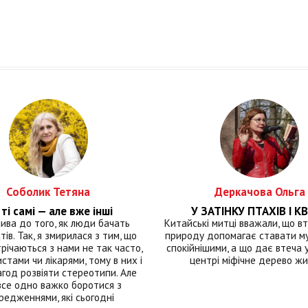
Соболик Тетяна
Деркачова Ольга
ті самі — але вже інші
У ЗАТІНКУ ПТАХІВ І КВ
лива до того, як люди бачать
Китайські митці вважали, що вт
тів. Так, я змирилася з тим, що
природу допомагає ставати м
річаються з нами не так часто,
спокійнішими, а що дає втеча у 
истами чи лікарями, тому в них і
центрі міфічне дерево ж
год розвіяти стереотипи. Але
все одно важко боротися з
редженнями, які сьогодні