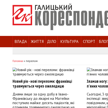
ВЛАДА
ЖИТТЯ
ДІЛО
КУЛЬТУРА
СПОРТ
БЛО
Головна
»
перелом
Новий рік - нові переломи: франківці
Зламав ногу:
травмуються через ожеледицю
п’яних чолов
Днями лише за одну добу в Івано-
Сьогодні, 3 
Франківську до лікарні на Матейки
інспекції зв
поступило майже десять пацієнтів, які
повідомили, 
отримали травмичерез ожеледицю на
мікрорайоні П