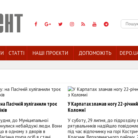
Пошук:
ГИ
СТАТТІ
НАШІ ПРОЄКТИ
ДОПОМОЖІТЬ
DEPO.U
 на Пасічній хуліганили троє
У Карпатах зламав ногу 22-річний
іків
Коломиї
грудня, до Муніципальної
У суботу, 29 липня, до підрозділу 
ернулися небайдужі люди. Вони
рятувальників надійшло повідомл
що в одному з дворів в
під час відпочинку на горі Кострич,
асічна група осіб в стані
Красник Верховинського району, 