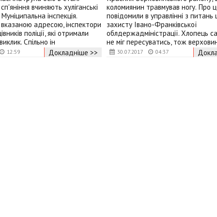
сп'яніння вчиняють хуліганські
коломиянин травмував ногу. Про ц
 Муніципальна інспекція.
повідомили в управлінні з питань 
 вказаною адресою, інспектори
захисту Івано-Франківської
івників поліції, які отримали
облдержадміністрації. Хлопець с
иклик. Спільно ін
не міг пересуватись, тож верхови
Докладніше >>
Докла
12:59
30.07.2017
04:37