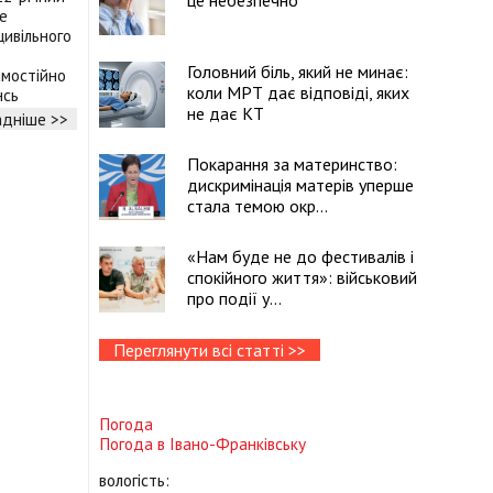
це небезпечно
е
цивільного
Головний біль, який не минає:
амостійно
коли МРТ дає відповіді, яких
нсь
не дає КТ
дніше >>
Покарання за материнство:
дискримінація матерів уперше
стала темою окр...
«Нам буде не до фестивалів і
спокійного життя»: військовий
про події у...
Переглянути всі статті >>
Погода
Погода в
Івано-Франківську
вологість: