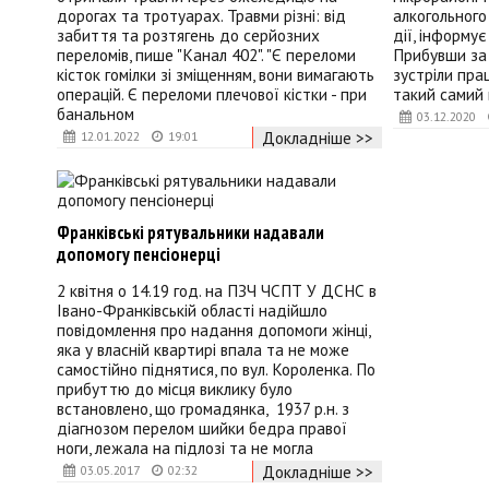
дорогах та тротуарах. Травми різні: від
алкогольного 
забиття та розтягень до серйозних
дії, інформує
переломів, пише "Канал 402". "Є переломи
Прибувши за
кісток гомілки зі зміщенням, вони вимагають
зустріли прац
операцій. Є переломи плечової кістки - при
такий самий в
банальном
03.12.2020
Докладніше >>
12.01.2022
19:01
Франківські рятувальники надавали
допомогу пенсіонерці
2 квітня о 14.19 год. на ПЗЧ ЧСПТ У ДСНС в
Івано-Франківській області надійшло
повідомлення про надання допомоги жінці,
яка у власній квартирі впала та не може
самостійно піднятися, по вул. Короленка. По
прибуттю до місця виклику було
встановлено, що громадянка, 1937 р.н. з
діагнозом перелом шийки бедра правої
ноги, лежала на підлозі та не могла
Докладніше >>
03.05.2017
02:32