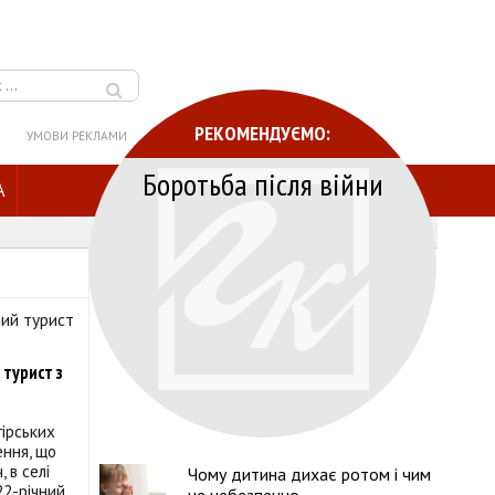
РЕКОМЕНДУЄМО:
УМОВИ РЕКЛАМИ
Боротьба після війни
A
 турист з
гірських
ення, що
 в селі
Чому дитина дихає ротом і чим
22-річний