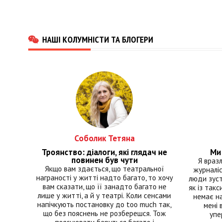
НАШІ КОЛУМНІСТИ ТА БЛОГЕРИ
Соболик Тетяна
Троянство: діалоги, які глядач не
Ми 
повинен був чути
Я враз
Якщо вам здається, що театральної
журналіс
награності у житті надто багато, то хочу
люди зуст
вам сказати, що її занадто багато не
як із такс
лише у житті, а й у театрі. Коли сенсами
немає на
напічкують постановку до too much так,
мені 
що без пояснень не розберешся. Тож
упе
пояснювати беруться багато і