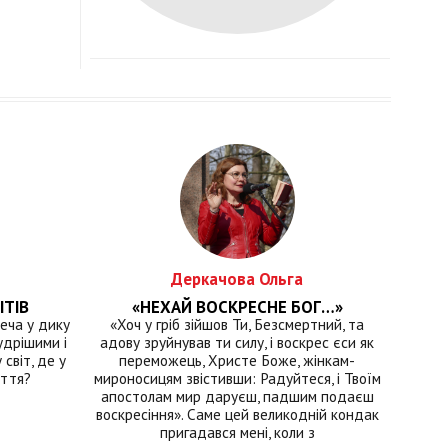
Деркачова Ольга
ІТІВ
«НЕХАЙ ВОСКРЕСНЕ БОГ…»
еча у дику
«Хоч у гріб зійшов Ти, Безсмертний, та
удрішими і
адову зруйнував ти силу, і воскрес єси як
світ, де у
переможець, Христе Боже, жінкам-
иття?
мироносицям звістивши: Радуйтеся, і Твоїм
апостолам мир даруєш, падшим подаєш
воскресіння». Саме цей великодній кондак
пригадався мені, коли з