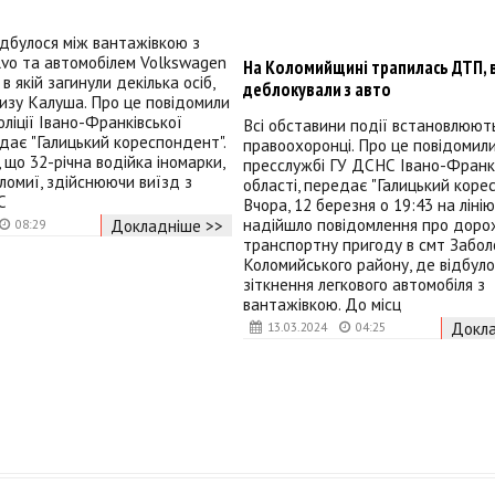
дбулося між вантажівкою з
vo та автомобілем Volkswagen
На Коломийщині трапилась ДТП, 
 в якій загинули декілька осіб,
деблокували з авто
изу Калуша. Про це повідомили
оліції Івано-Франківської
Всі обставини події встановлюют
едає "Галицький кореспондент".
правоохоронці. Про це повідомили
що 32-річна водійка іномарки,
пресслужбі ГУ ДСНС Івано-Франкі
омиї, здійснюючи виїзд з
області, передає "Галицький коре
С
Вчора, 12 березня о 19:43 на лінію
надійшло повідомлення про доро
Докладніше >>
08:29
транспортну пригоду в смт Забол
Коломийського району, де відбуло
зіткнення легкового автомобіля з
вантажівкою. До місц
Докла
13.03.2024
04:25