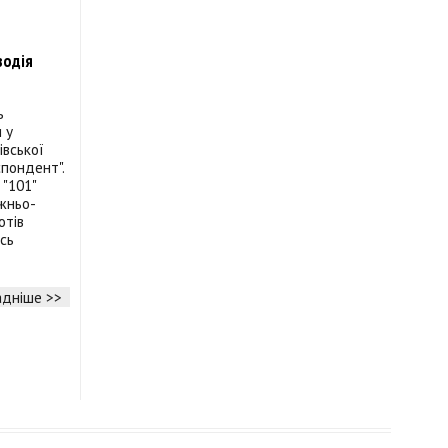
водія
ь
 у
вської
спондент".
 "101"
жньо-
отів
сь
дніше >>