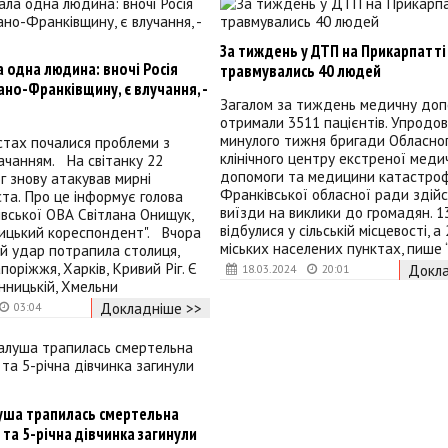
За тиждень у ДТП на Прикарпатті
 одна людина: вночі Росія
травмувались 40 людей
ано-Франківщину, є влучання, -
Загалом за тиждень медичну доп
отримали 3511 пацієнтів. Упродо
минулого тижня бригади Обласно
стах почалися проблеми з
клінічного центру екстреної меди
ачанням. На світанку 22
допомоги та медицини катастроф
г знову атакував мирні
Франківської обласної ради здій
іста. Про це інформує голова
виїзди на виклики до громадян. 13
вської ОВА Світлана Онищук,
відбулися у сільській місцевості, а
лицький кореспондент". Вчора
міських населених пунктах, пише 
й удар потрапила столиця,
поріжжя, Харків, Кривий Ріг. Є
Докла
18.03.2024
20:01
інницькій, Хмельни
Докладніше >>
03:04
уша трапилась смертельна
а та 5-річна дівчинка загинули