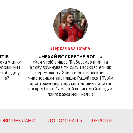
Деркачова Ольга
ІТІВ
«НЕХАЙ ВОСКРЕСНЕ БОГ…»
еча у дику
«Хоч у гріб зійшов Ти, Безсмертний, та
удрішими і
адову зруйнував ти силу, і воскрес єси як
світ, де у
переможець, Христе Боже, жінкам-
иття?
мироносицям звістивши: Радуйтеся, і Твоїм
апостолам мир даруєш, падшим подаєш
воскресіння». Саме цей великодній кондак
пригадався мені, коли з
ОВИ РЕКЛАМИ
ДОПОМОЖІТЬ
DEPO.UA