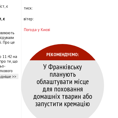
тиск:
, є
вітер:
Погода у Києві
новлюють
відували
. Про це
РЕКОМЕНДУЄМО:
о 11:42 на
про те, що
У Франківську
ьо-
гкового
планують
дніше >>
облаштувати місце
для поховання
домашніх тварин або
запустити кремацію