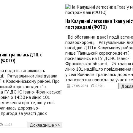
На Калущині легковик в'їхав у міст
постраждалі (ФОТО)
Всі обставини даної події вста
правоохоронці. Рятувальники лік
наслідки ДТП в Калуському районі
пише "Галицький кореспондент",
ині трапилась ДТП, є
посилаючись на ГУ ДСНС Івано-
 (ФОТО)
Франківської області. 23 травня 
лінію 101 надійшло повідомлення 
ни події встановлюють
у селі Войнилів трапилась дорожн
і. Рятувальники ліквідували
транспортна пригода за участі ле
 в Коломийському районі. Про
Докла
ицький кореспондент" з
23.05.2024
08:01
на ГУ ДСНС Івано-Франківської
рвня о 14:30 на лінію 101
ідомлення про те, що у смт.
рапилась дорожньо-
пригода за участі двох
Докладніше >>
11:02