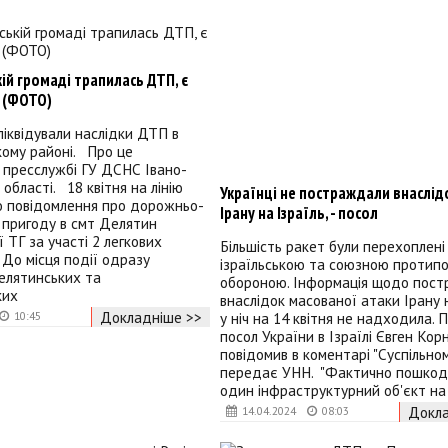
ій громаді трапилась ДТП, є
 (ФОТО)
іквідували наслідки ДТП в
кому районі. Про це
 пресслужбі ГУ ДСНС Івано-
 області. 18 квітня на лінію
Українці не постраждали внаслід
о повідомлення про дорожньо-
Ірану на Ізраїль, - посол
 пригоду в смт Делятин
 ТГ за участі 2 легкових
Більшість ракет були перехоплені
 До місця події одразу
ізраїльською та союзною протип
елятинських та
обороною. Інформація щодо пос
ких
внаслідок масованої атаки Ірану 
Докладніше >>
у ніч на 14 квітня не надходила. 
10:45
посол України в Ізраїлі Євген Кор
повідомив в коментарі "Суспільном
передає УНН. "Фактично пошко
один інфраструктурний об'єкт на
Докла
14.04.2024
08:03