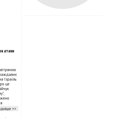
ок атаки
овітряною
траждалих
на Ізраїль
Про це
нійчук
у",
джено
 в
дніше >>