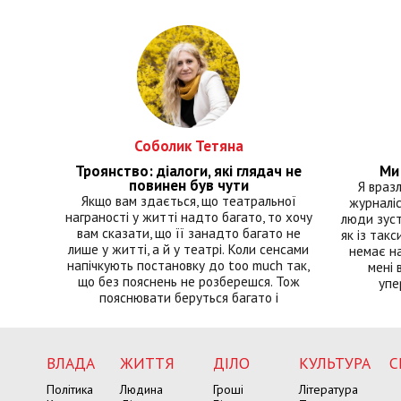
Соболик Тетяна
Троянство: діалоги, які глядач не
Ми 
повинен був чути
Я враз
Якщо вам здається, що театральної
журналіс
награності у житті надто багато, то хочу
люди зуст
вам сказати, що її занадто багато не
як із такс
лише у житті, а й у театрі. Коли сенсами
немає на
напічкують постановку до too much так,
мені 
що без пояснень не розберешся. Тож
упе
пояснювати беруться багато і
ВЛАДА
ЖИТТЯ
ДІЛО
КУЛЬТУРА
С
Політика
Людина
Гроші
Література