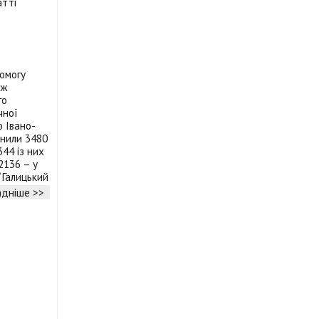
омогу
вж
го
чної
 Івано-
снили 3480
44 із них
 2136 – у
“Галицький
дніше >>