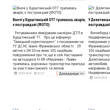
Вночі у Бурштинській ОТГ трапилась аварія,
У Делятинськ
є постраждалі (ФОТО)
постраждалі
Рятувальники ліквідували наслідки ДТП в
Вогнеборці л
Бурштинській ТГ. Про це інформує
Надвірнянсь
“Галицький кореспондент” з посиланням на
повідомили у
ГУ ДСНС Івано-Франківської області. 29
Франківської
квітня о 04:10 на лінію 101 надійшло
101 надійшл
повідомлення про те, що в селі Насташине
транспортну
на автодорозі Н-09 «Мукачево - Львів»
Делятинської
трапилась дорожньо-транспортна пригода
автомобілів.
за участі вантажного та легков
направили Д
Надвірнянсь
Докладніше >>
29.04.2024
03:27
18.04.2024