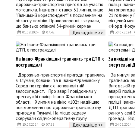
дорожньо-транспортна пригода за участю
поліції Іван
мотоцикла. Інцидент стався 31 липня, пише
Автопригода 
"Галицький кореспондент" з посиланням на
21 години у 
обласну поліцію. Правоохоронці з’ясували,
місцевий меш
що близько опівночі 34-річний керман
«Форд Фокус
Докладніше >>
01.08.2024
07:42
30.07.2024
На Івано-Франківщині трапились три ДТП, є
За вихідні н
постраждалі
смертельні 
Дорожньо-транспортні пригоди трапились
За минулі ви
в Тлумачі, Коломиї та в Івано-Франківську.
трапились ав
Серед потерпілих є неповнолітній
Вигодській г
велосипедист. Про аварії повідомили у
аварій поліц
пресслужбі поліції Івано-Франківської
провадження
області. 9 липня на лінію «102» надійшло
поліції Іван
повідомлення про дорожньо-транспортну
ДТП трапилас
пригоду в Тлумачі. На місце одразу
ранку у селі 
скерували слідчо-оперативну групу
громаді. Від
Докладніше >>
10.07.2024
07:58
24.06.2024