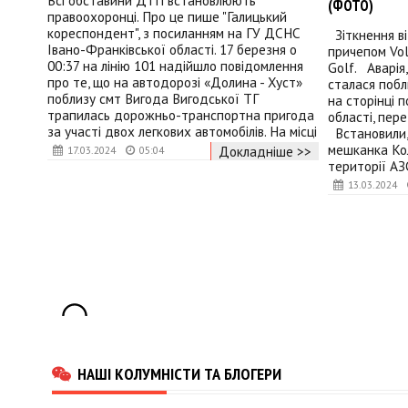
Всі обставини ДТП встановлюють
(ФОТО)
правоохоронці. Про це пише "Галицький
кореспондент", з посиланням на ГУ ДСНС
Зіткнення ві
Івано-Франківської області. 17 березня о
причепом Vol
00:37 на лінію 101 надійшло повідомлення
Golf. Аварія,
про те, що на автодорозі «Долина - Хуст»
сталася побл
поблизу смт Вигода Вигодської ТГ
на сторінці п
трапилась дорожньо-транспортна пригода
області, пер
за участі двох легкових автомобілів. На місці
Встановили, 
мешканка Кол
Докладніше >>
17.03.2024
05:04
території АЗ
13.03.2024
НАШІ КОЛУМНІСТИ ТА БЛОГЕРИ