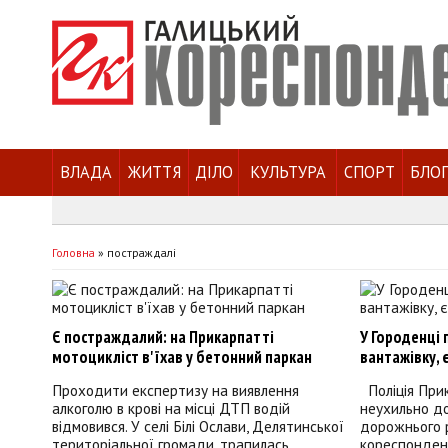
ВЛАДА
ЖИТТЯ
ДІЛО
КУЛЬТУРА
СПОРТ
БЛО
Головна
»
постраждалі
Є постраждалий: на Прикарпатті
У Городенці 
мотоцикліст в'їхав у бетонний паркан
вантажівку, 
Проходити експертизу на виявлення
Поліція Прик
алкоголю в крові на місці ДТП водій
неухильно д
відмовився. У селі Білі Ослави, Делятинської
дорожнього 
територіальної громади, трапилась
кореспонден