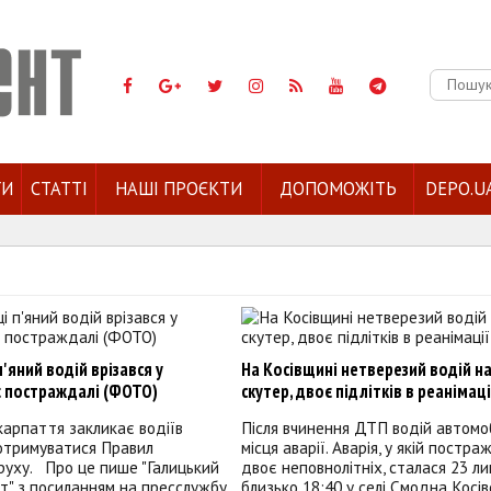
Пошук:
ГИ
СТАТТІ
НАШІ ПРОЄКТИ
ДОПОМОЖІТЬ
DEPO.U
п'яний водій врізався у
На Косівщині нетверезий водій на
є постраждалі (ФОТО)
скутер, двоє підлітків в реанімац
арпаття закликає водіїв
Після вчинення ДТП водій автомоб
отримуватися Правил
місця аварії. Аварія, у якій постр
руху. Про це пише "Галицький
двоє неповнолітніх, сталася 23 л
т" з посиланням на пресслужбу
близько 18:40 у селі Смодна Косів