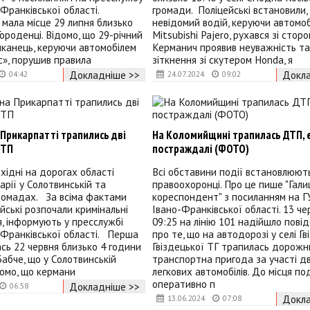
о-Франківської області.
громади. Поліцейські встановили,
мала місце 29 липня близько
невідомий водій, керуючи автомо
Городенці. Відомо, що 29-річний
Mitsubishi Pajero, рухався зі стор
канець, керуючи автомобілем
Керманич проявив неуважність та
», порушив правила
зіткнення зі скутером Honda, я
Докладніше >>
Докла
04:42
24.07.2024
09:02
а Прикарпатті трапились дві
На Коломийщині трапилась ДТП, 
ДТП
постраждалі (ФОТО)
хідні на дорогах області
Всі обставини події встановлюют
арії у Солотвинській та
правоохоронці. Про це пише "Гали
ромадах. За всіма фактами
кореспондент" з посиланням на 
ейські розпочали кримінальні
Івано-Франківської області. 13 че
, інформують у пресслужбі
09:25 на лінію 101 надійшло пові
о-Франківської області. Перша
про те, що на автодорозі у селі Гв
ь 22 червня близько 4 години
Гвіздецької ТГ трапилась дорожн
Бабче, що у Солотвинській
транспортна пригода за участі д
омо, що кермани
легкових автомобілів. До місця под
оперативно п
Докладніше >>
06:58
Докла
13.06.2024
07:08