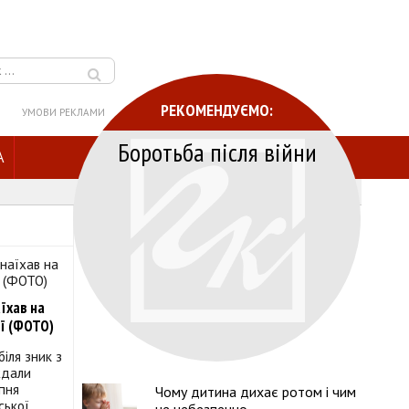
РЕКОМЕНДУЄМО:
УМОВИ РЕКЛАМИ
Боротьба після війни
A
їхав на
ії (ФОТО)
іля зник з
аждали
ипня
Чому дитина дихає ротом і чим
ської