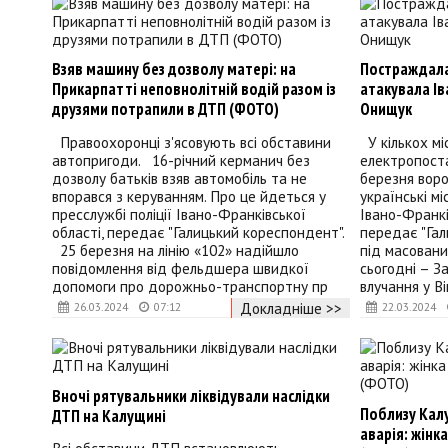
Взяв машину без дозволу матері: на
Постраждала
Прикарпатті неповнолітній водій разом із
атакувала Ів
друзями потрапили в ДТП (ФОТО)
Онищук
Правоохоронці з'ясовують всі обставини
У кількох мі
автопригоди. 16-річний керманич без
електропост
дозволу батьків взяв автомобіль та не
березня воро
впорався з керуванням. Про це йдеться у
українські м
пресслужбі поліції Івано-Франківської
Івано-Франкі
області, передає "Галицький кореспондент".
передає "Га
25 березня на лінію «102» надійшло
під масовани
повідомлення від фельдшера швидкої
сьогодні – За
допомоги про дорожньо-транспортну пр
влучання у В
Докладніше >>
26.03.2024
07:12
22.03.2024
Вночі рятувальники ліквідували наслідки
Поблизу Кал
ДТП на Калущині
аварія: жінк