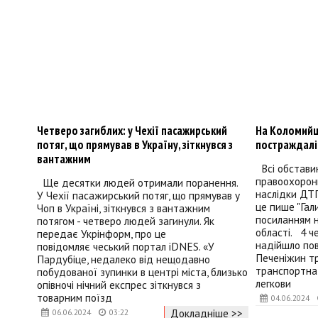
Четверо загиблих: у Чехії пасажирський
На Коломийщ
потяг, що прямував в Україну, зіткнувся з
постраждалі
вантажним
Всі обстави
правоохоронц
Ще десятки людей отримали поранення.
наслідки ДТП
У Чехії пасажирський потяг, що прямував у
це пише "Гал
Чоп в Україні, зіткнувся з вантажним
посиланням 
потягом - четверо людей загинули. Як
області. 4 че
передає Укрінформ, про це
надійшло пов
повідомляє чеський портал iDNES. «У
Печеніжин т
Пардубіце, недалеко від нещодавно
транспортна 
побудованої зупинки в центрі міста, близько
легкови
опівночі нічний експрес зіткнувся з
товарним поїзд
04.06.2024
Докладніше >>
06.06.2024
03:22