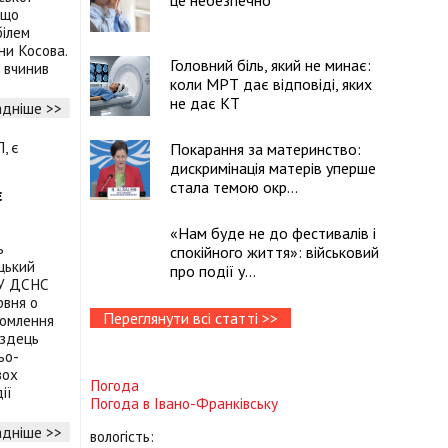
це небезпечно
 що
білем
они Косова.
Головний біль, який не минає:
 вчинив
коли МРТ дає відповіді, яких
не дає КТ
дніше >>
Покарання за материнство:
дискримінація матерів уперше
стала темою окр...
є
«Нам буде не до фестивалів і
ь
спокійного життя»: військовий
цький
про події у...
ГУ ДСНС
рвня о
Переглянути всі статті >>
домлення
іздець
ьо-
вох
Погода
ії
Погода в
Івано-Франківську
дніше >>
вологість: